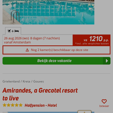
+
1210
26 aug 2026 (wo)
8 dagen (7 nachten)
va
p.p.
vanaf Amsterdam
*incl. alle verplichte kosten
Nog 2 kamer(s) beschikbaar op deze site
Bekijk deze vakantie
Griekenland
Amirandes, a Grecotel resort to live
Home
Kreta
Gouves
Amirandes, a Grecotel resort
to live
Halfpension
-
Hotel
bewaar