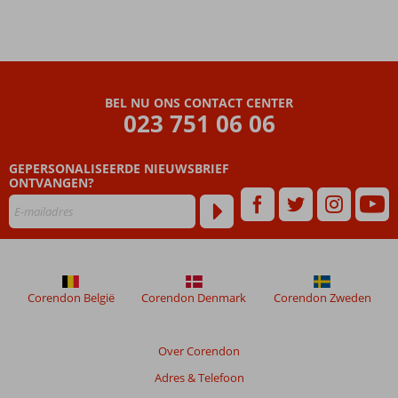
familiekamers
Zwembad
met
prachtig
uitzicht
BEL NU ONS CONTACT CENTER
Meerdere
023 751 06 06
restaurants
GEPERSONALISEERDE NIEUWSBRIEF
ONTVANGEN?
Corendon België
Corendon Denmark
Corendon Zweden
Over Corendon
Adres & Telefoon