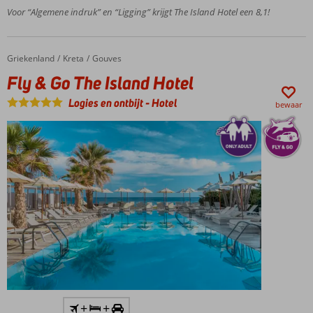
Voor “Algemene indruk” en “Ligging” krijgt The Island Hotel een 8,1!
Tal van
activiteiten
Prachtige
Griekenland
Fly & Go The Island Hotel
Home
Kreta
Gouves
kamers
Fly & Go The Island Hotel
Only
Adult;
Logies en ontbijt
-
Hotel
bewaar
min.
leeftijd
16 jaar
Inclusief
+
+
huurauto