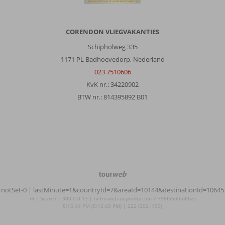
CORENDON VLIEGVAKANTIES
Schipholweg 335
1171 PL Badhoevedorp, Nederland
023 7510606
KvK nr.: 34220902
BTW nr.: 814395892 B01
TourWeb
©
notSet-0
| lastMinute=1&countryId=7&areaId=10144&destinationId=10645
NetMatch
nl | Search | 380.0.0.13 | netm-web-ui-production-7f756f55dd-n6hzs
5:15:44 PM (5:15:43 PM) | 222 (202|139)