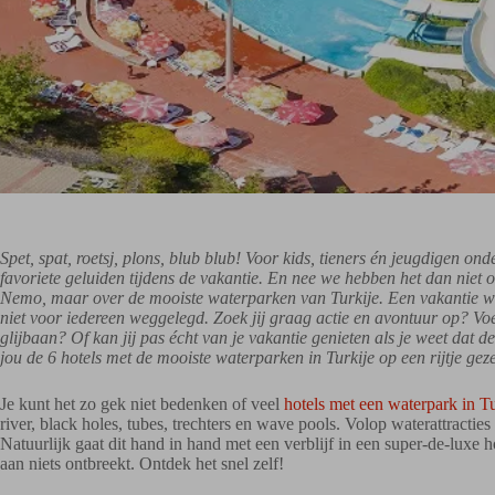
Spet, spat, roetsj, plons, blub blub! Voor kids, tieners én jeugdigen ond
favoriete geluiden tijdens de vakantie. En nee we hebben het dan niet o
Nemo, maar over de mooiste waterparken van Turkije. Een vakantie waa
niet voor iedereen weggelegd. Zoek jij graag actie en avontuur op? Voel 
glijbaan? Of kan jij pas écht van je vakantie genieten als je weet da
jou de 6 hotels met de mooiste waterparken in Turkije op een rijtje geze
Je kunt het zo gek niet bedenken of veel
hotels met een waterpark in Tu
river, black holes, tubes, trechters en wave pools. Volop waterattractie
Natuurlijk gaat dit hand in hand met een verblijf in een super-de-luxe hot
aan niets ontbreekt. Ontdek het snel zelf!