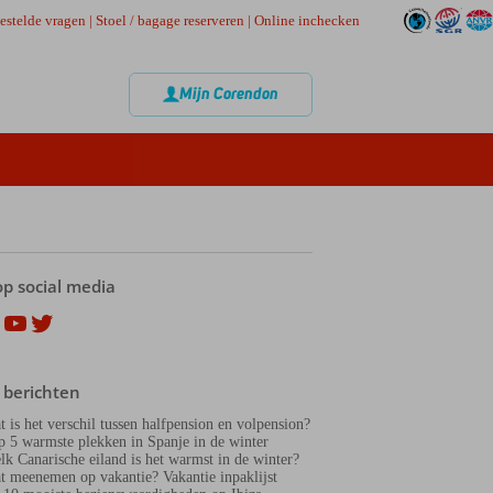
estelde vragen
|
Stoel / bagage reserveren
|
Online inchecken
Mijn Corendon
op social media
ok
agram
nterest
YouTube
Twitter
 berichten
t is het verschil tussen halfpension en volpension?
p 5 warmste plekken in Spanje in de winter
lk Canarische eiland is het warmst in de winter?
t meenemen op vakantie? Vakantie inpaklijst