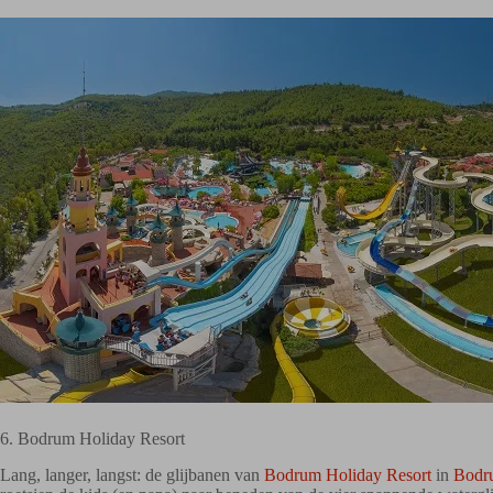
6. Bodrum Holiday Resort
Lang, langer, langst: de glijbanen van
Bodrum Holiday Resort
in
Bodr