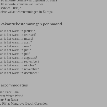
 10 mooiste bezienswaardigheden op Ibiza
 10 mooiste stranden van Samos
isadvies Turkije
oiste vakantiebestemmingen in Europa
e vakantiebestemmingen per maand
ar is het warm in januari?
ar is het warm in februari?
ar is het warm in maart?
ar is het warm in april?
ar is het warm in mei?
ar is het warm in juni?
ar is het warm in juli?
ar is het warm in augustus?
ar is het warm in september?
ar is het warm in oktober?
ar is het warm in november?
ar is het warm in december?
e accommodaties
and Park Lara
eam Water World
nte Sun Resort
e Rif at Mangrove Beach Corendon