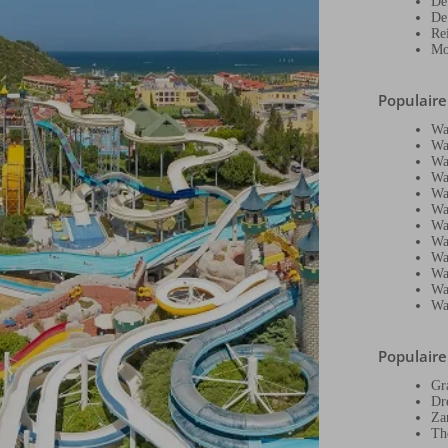
De
De
Re
Mo
Populair
Wa
Wa
Wa
Wa
Wa
Wa
Wa
Wa
Wa
Wa
Wa
Wa
Populair
Gr
Dr
Za
Th