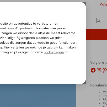
Veelg
Geen
resultaten
iding
Hoteltips
Vakantie boeken
Volg ons 
Facebo
Inst
Pi
Populaire
Wa
To
We
Wa