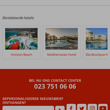
Gerelateerde hotels
Horizon Beach
Mediterraneo Hotel
BEL NU ONS CONTACT CENTER
023 751 06 06
GEPERSONALISEERDE NIEUWSBRIEF
ONTVANGEN?