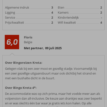
Algemene indruk
3
Eten
2
Ligging
4
Kamers
2
Service
2
Kindvriendelijk
-
Prijs/kwaliteit
2
Wifi kwaliteit
4
Floris
6,0
Belgie
Met partner
,
09 juli 2025
Over Bingoreizen Kreta:
Gelegen vlak bij een zeer mooi en gezellig stadje. Voornamelijk bij
een zeer gezellige uitgaansbuurt maar ook dichtbij het strand en
met een bushalte dicht in de buurt.
Over Bingo Kreta 4*:
De accommodatie was op zich prima, maar het voelde meer aan als
volpension dan all-inclusive. De keuze aan drankjes was zeer beperkt
en er was slechts één bar waar je gratis iets kon halen. Op alle