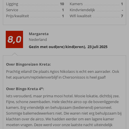
Ligging
10
Kamers
1
Service
1
Kindvriendelijk
-
Prijs/kwaliteit
1
Wifi kwaliteit
7
Margareta
8,0
Nederland
Gezin met oud(ere) kind(eren)
,
23 juli 2025
Over Bingoreizen Kreta:
Prachtig eiland! De plaats Agios Nikolaos is echt een aanrader. Ook
het aquarium/reptielenverblijf in Chersonissos is heel gaaf!
Over Bingo Kreta 4*:
Iets verouderd, maar prima mooi hotel. Mooie lokatie, dichtbij zee.
Fijne, schone zwembaden. Hele slechte airco op de bovenliggende
kamers. Erg vriendelijk en behulpzaam (bedienend) personeel.
Sommige baliemedewerkers niet. Die waren niet erg behulpzaam bij
klachten over de airco. We hadden eerder om een lagere kamer
moeten vragen. Deze werd voor onze laatste nacht uiteindelijk