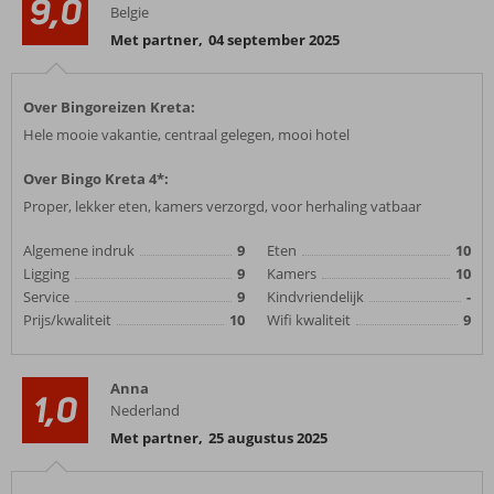
9,0
Belgie
Met partner
,
04 september 2025
Over Bingoreizen Kreta:
Hele mooie vakantie, centraal gelegen, mooi hotel
Over Bingo Kreta 4*:
Proper, lekker eten, kamers verzorgd, voor herhaling vatbaar
Algemene indruk
9
Eten
10
Ligging
9
Kamers
10
Service
9
Kindvriendelijk
-
Prijs/kwaliteit
10
Wifi kwaliteit
9
Anna
1,0
Nederland
Met partner
,
25 augustus 2025