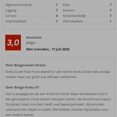
Algemene indruk
7
Eten
7
Ligging
7
Kamers
7
Service
8
Kindvriendelijk
7
Prijs/kwaliteit
7
Wifi kwaliteit
1
Anoniem
3,0
Belgie
Met vrienden
,
17 juli 2025
Over Bingoreizen Kreta:
Kreta is een heel mooi eiland! Er valt veel te doen. Je kan een uitstap
maken maar ver goed ook zelf wat verkennen.
Over Bingo Kreta 4*:
Het is aangegeven als een 4 sterren hotel. Maar we kwamen toe in
een gevangenis. Onze kamer had geen ramen, de douche was kapot.
De ijskast naast ons bed, heeft veel lawaai gemaakt. Wij wouden
uiteraard niet slapen in zoiets. We hebben moeten bij betalen voor
een andere kamer.