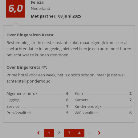
Felicia
6,0
Nederland
Met partner
,
08 juni 2025
Over Bingoreizen Kreta:
Bestemming lijkt in eerste instantie oké, maar eigenlijk kom je er al
snel achter dat er in omgeving niet veel is en je een auto moet huren
om echt wat te kunnen zien/doen.
Over Bingo Kreta 4*:
Prima hotel voor een week, het is opzich schoon, maar je ziet wel
achterstallig onderhoud.
Algemene indruk
6
Eten
2
Ligging
6
Kamers
7
Service
7
Kindvriendelijk
-
Prijs/kwaliteit
5
Wifi kwaliteit
6
…
1
2
3
4
‹
›