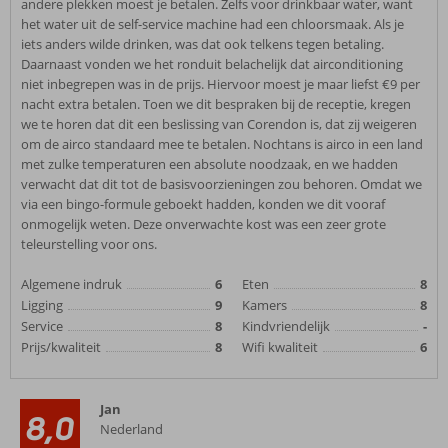
andere plekken moest je betalen. Zelfs voor drinkbaar water, want
het water uit de self-service machine had een chloorsmaak. Als je
iets anders wilde drinken, was dat ook telkens tegen betaling.
Daarnaast vonden we het ronduit belachelijk dat airconditioning
niet inbegrepen was in de prijs. Hiervoor moest je maar liefst €9 per
nacht extra betalen. Toen we dit bespraken bij de receptie, kregen
we te horen dat dit een beslissing van Corendon is, dat zij weigeren
om de airco standaard mee te betalen. Nochtans is airco in een land
met zulke temperaturen een absolute noodzaak, en we hadden
verwacht dat dit tot de basisvoorzieningen zou behoren. Omdat we
via een bingo-formule geboekt hadden, konden we dit vooraf
onmogelijk weten. Deze onverwachte kost was een zeer grote
teleurstelling voor ons.
Algemene indruk
6
Eten
8
Ligging
9
Kamers
8
Service
8
Kindvriendelijk
-
Prijs/kwaliteit
8
Wifi kwaliteit
6
Jan
8,0
Nederland