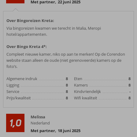
Met partner
,
22 juni 2025
Over Bingoreizen Kreta:
Via bingoreizen kwamen we terecht in Malia, Meropi
hotel/appartementen.
Over Bingo Kreta 4*:
Compleet nieuwe kamer, niks op aan te merken! Op de Corendon
website staan alleen de oude (niet gerenoveerde) kamers op de
foto’s.
Algemene indruk
8
Eten
8
Ligging
8
Kamers
8
Service
8
Kindvriendelijk
-
Prijs/kwaliteit
8
Wifi kwaliteit
8
Melissa
1,0
Nederland
Met partner
,
18 juni 2025