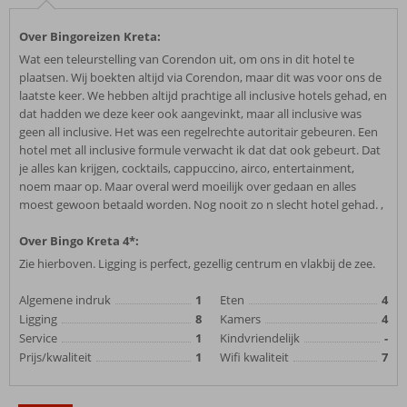
Over Bingoreizen Kreta:
Wat een teleurstelling van Corendon uit, om ons in dit hotel te
plaatsen. Wij boekten altijd via Corendon, maar dit was voor ons de
laatste keer. We hebben altijd prachtige all inclusive hotels gehad, en
dat hadden we deze keer ook aangevinkt, maar all inclusive was
geen all inclusive. Het was een regelrechte autoritair gebeuren. Een
hotel met all inclusive formule verwacht ik dat dat ook gebeurt. Dat
je alles kan krijgen, cocktails, cappuccino, airco, entertainment,
noem maar op. Maar overal werd moeilijk over gedaan en alles
moest gewoon betaald worden. Nog nooit zo n slecht hotel gehad. ,
Over Bingo Kreta 4*:
Zie hierboven. Ligging is perfect, gezellig centrum en vlakbij de zee.
Algemene indruk
1
Eten
4
Ligging
8
Kamers
4
Service
1
Kindvriendelijk
-
Prijs/kwaliteit
1
Wifi kwaliteit
7