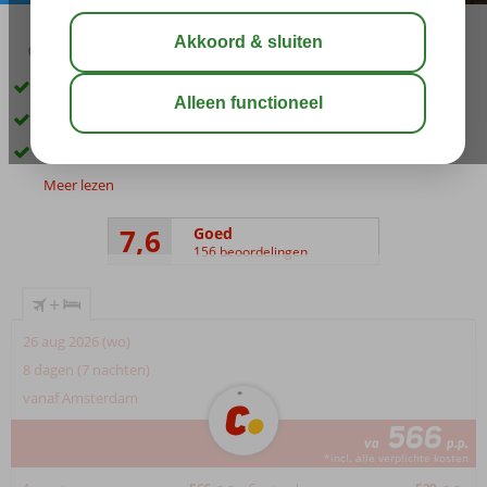
03:30
aug 29°
C
delen
bewaar
Op basis van All Inclusive
4 sterren accommodatie
Dé manier om voordelig op vakantie te gaan
Meer lezen
7,6
Goed
156 beoordelingen
+
26 aug 2026 (wo)
8 dagen (7 nachten)
vanaf Amsterdam
566
va
p.p.
*incl. alle verplichte kosten