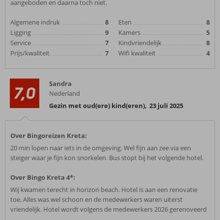
aangeboden en daarna toch niet.
Algemene indruk
8
Eten
8
Ligging
9
Kamers
5
Service
7
Kindvriendelijk
8
Prijs/kwaliteit
7
Wifi kwaliteit
4
Sandra
7,0
Nederland
Gezin met oud(ere) kind(eren)
,
23 juli 2025
Over Bingoreizen Kreta:
20 min lopen naar iets in de omgeving. Wel fijn aan zee via een
steiger waar je fijn kon snorkelen. Bus stopt bij het volgende hotel.
Over Bingo Kreta 4*:
Wij kwamen terecht in horizon beach. Hotel is aan een renovatie
toe. Alles was wel schoon en de medewerkers waren uiterst
vriendelijk. Hotel wordt volgens de medewerkers 2026 gerenoveerd