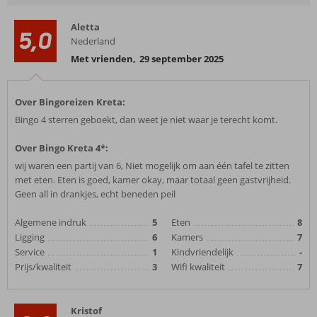
Aletta
5,0
Nederland
Met vrienden
,
29 september 2025
Over Bingoreizen Kreta:
Bingo 4 sterren geboekt, dan weet je niet waar je terecht komt.
Over Bingo Kreta 4*:
wij waren een partij van 6, Niet mogelijk om aan één tafel te zitten
met eten. Eten is goed, kamer okay, maar totaal geen gastvrijheid.
Geen all in drankjes, echt beneden peil
Algemene indruk
5
Eten
8
Ligging
6
Kamers
7
Service
1
Kindvriendelijk
-
Prijs/kwaliteit
3
Wifi kwaliteit
7
Kristof