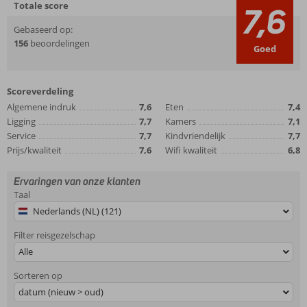
Totale score
7,6
Gebaseerd op:
156
beoordelingen
Goed
Scoreverdeling
Algemene indruk
7,6
Eten
7,4
Ligging
7,7
Kamers
7,1
Service
7,7
Kindvriendelijk
7,7
Prijs/kwaliteit
7,6
Wifi kwaliteit
6,8
Ervaringen van onze klanten
Taal
Nederlands (NL) (121)
Filter reisgezelschap
Alle
Sorteren op
datum (nieuw > oud)