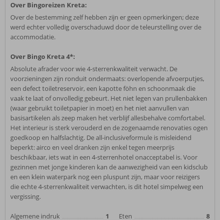
Over Bingoreizen Kreta:
Over de bestemming zelf hebben zijn er geen opmerkingen; deze
werd echter volledig overschaduwd door de teleurstelling over de
accommodatie.
Over Bingo Kreta 4*:
Absolute afrader voor wie 4-sterrenkwaliteit verwacht. De
voorzieningen zijn ronduit ondermaats: overlopende afvoerputjes,
een defect toiletreservoir, een kapotte föhn en schoonmaak die
vaak te laat of onvolledig gebeurt. Het niet legen van prullenbakken
(waar gebruikt toiletpapier in moet) en het niet aanvullen van
basisartikelen als zeep maken het verblijf allesbehalve comfortabel.
Het interieur is sterk verouderd en de zogenaamde renovaties ogen
goedkoop en halfslachtig. De all-inclusiveformule is misleidend
beperkt: airco en veel dranken zijn enkel tegen meerprijs
beschikbaar, iets wat in een 4-sterrenhotel onacceptabel is. Voor
gezinnen met jonge kinderen kan de aanwezigheid van een kidsclub
en een klein waterpark nog een pluspunt zijn, maar voor reizigers
die echte 4-sterrenkwaliteit verwachten, is dit hotel simpelweg een
vergissing.
Algemene indruk
1
Eten
8