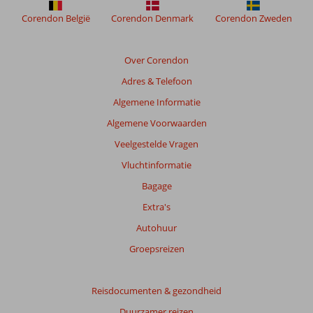
om
de
Corendon België
Corendon Denmark
Corendon Zweden
relevantie
van
de
Over Corendon
getoonde
Adres & Telefoon
beoordelingen
te
Algemene Informatie
garanderen.
Algemene Voorwaarden
Meer
info
Veelgestelde Vragen
over
Vluchtinformatie
onze
beoordelingen.
Bagage
Extra's
Autohuur
Groepsreizen
Reisdocumenten & gezondheid
Duurzamer reizen