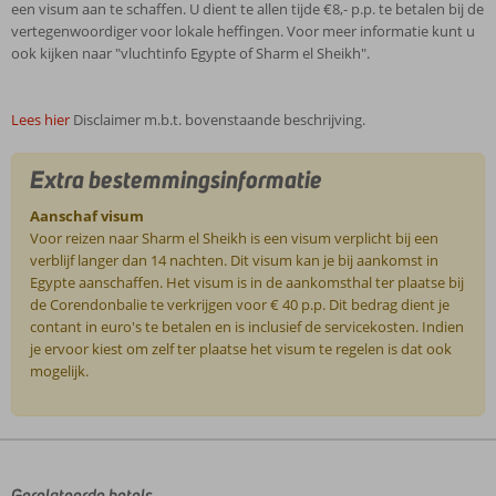
een visum aan te schaffen. U dient te allen tijde €8,- p.p. te betalen bij de
vertegenwoordiger voor lokale heffingen. Voor meer informatie kunt u
ook kijken naar "vluchtinfo Egypte of Sharm el Sheikh".
Lees hier
Disclaimer m.b.t. bovenstaande beschrijving.
Extra bestemmingsinformatie
Aanschaf visum
Voor reizen naar Sharm el Sheikh is een visum verplicht bij een
verblijf langer dan 14 nachten. Dit visum kan je bij aankomst in
Egypte aanschaffen. Het visum is in de aankomsthal ter plaatse bij
de Corendonbalie te verkrijgen voor € 40 p.p. Dit bedrag dient je
contant in euro's te betalen en is inclusief de servicekosten. Indien
je ervoor kiest om zelf ter plaatse het visum te regelen is dat ook
mogelijk.
De
beoordelingen
zijn
door
Gerelateerde hotels