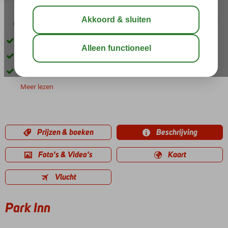
04:45
00:20
aug 37°
C
delen
bewaar
Dichtbij het centrum van Nabq Bay
Fantastische aquapark
Ruime kamers ideaal voor gezinnen!
Meer lezen
Prijzen & boeken
Beschrijving
Foto's & Video's
Kaart
Vlucht
Park Inn