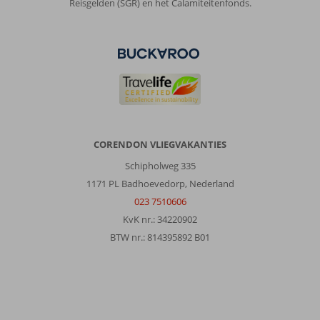
Reisgelden (SGR) en het Calamiteitenfonds.
CORENDON VLIEGVAKANTIES
Schipholweg 335
1171 PL Badhoevedorp, Nederland
023 7510606
KvK nr.: 34220902
BTW nr.: 814395892 B01