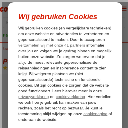
Pakketgarantie
Egypte
Home
Rode Zee
Sharm el Sheikh
Nabq Bay
Park Inn
Park Inn
All Inclusive
-
Hotel