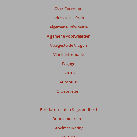
relevantie
van
Over Corendon
de
Adres & Telefoon
getoonde
beoordelingen
Algemene Informatie
te
Algemene Voorwaarden
garanderen.
Meer
Veelgestelde Vragen
info
Vluchtinformatie
over
onze
Bagage
beoordelingen.
Extra's
Autohuur
Groepsreizen
Reisdocumenten & gezondheid
Duurzamer reizen
Stoelreservering
By June