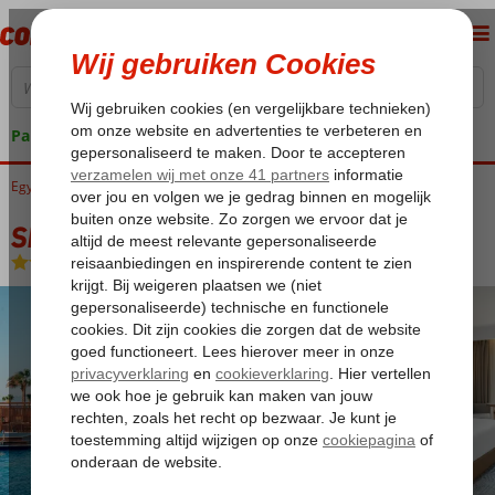
Pakketgarantie
Egypte
Home
Rode Zee
Hurghada
Soma Bay
Sheraton Soma Bay
Sheraton Soma Bay
All Inclusive
-
Hotel