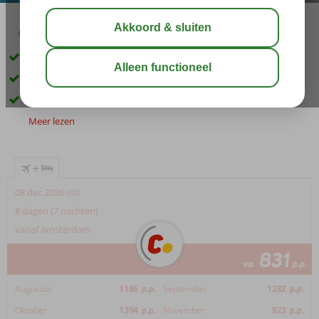
04:50
00:50
aug 34°
C
delen
bewaar
Rustig gelegen en direct aan het zandstrand
Tal van activiteiten voor jong en oud
All Inclusive ook mogelijk
Meer lezen
+
08 dec 2026 (di)
8 dagen (7 nachten)
vanaf Amsterdam
831
va
p.p.
Augustus
1186
p.p.
September
1282
p.p.
Oktober
1394
p.p.
November
923
p.p.