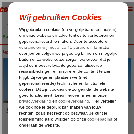
Pakketgarantie
Egypte
Home
Rode Zee
Hurghada
Safaga
Safaga
Foto's & video
Kaart