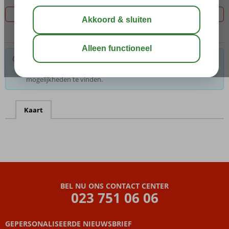
Filter 0 aanbiedingen
Voor de gekozen criteria hebben we helaas geen
mogelijkheden. Tip: verwijder een of meerdere criteria om toch
mogelijkheden te vinden.
Kaart
BEL NU ONS CONTACT CENTER
023 751 06 06
GEPERSONALISEERDE NIEUWSBRIEF