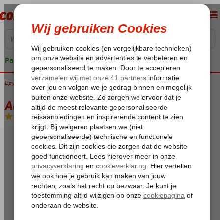
Pakketgarantie
Egypte
Home
Rode Zee
Hurghada
Makadi Bay
Al Nabila Grand Makadi
Al Nabila Grand Makadi
All Inclusive
-
Hotel