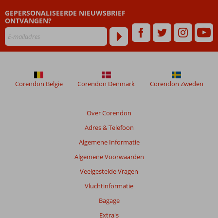
ouder
GEPERSONALISEERDE NIEUWSBRIEF
zijn
ONTVANGEN?
dan
48
maanden
worden
niet
meer
weergegeven
Corendon België
Corendon Denmark
Corendon Zweden
om
de
relevantie
Over Corendon
van
Adres & Telefoon
de
getoonde
Algemene Informatie
beoordelingen
Algemene Voorwaarden
te
garanderen.
Veelgestelde Vragen
Meer
Vluchtinformatie
info
over
Bagage
onze
Extra's
beoordelingen.