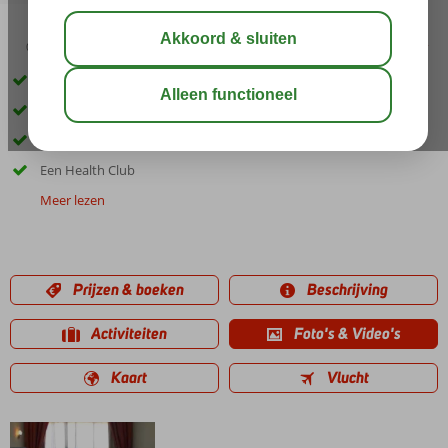
04:50
00:45
aug 34°
C
delen
bewaar
Direct aan het strand
Aquapark met glijbanen
Diverse restaurants
Een Health Club
Meer lezen
Prijzen & boeken
Beschrijving
Activiteiten
Foto's & Video's
Kaart
Vlucht