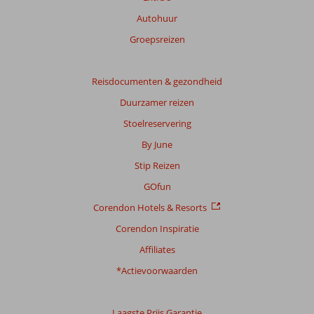
beoordelingen.
Autohuur
Groepsreizen
Reisdocumenten & gezondheid
Duurzamer reizen
Stoelreservering
By June
Stip Reizen
GOfun
Corendon Hotels & Resorts
Corendon Inspiratie
Affiliates
*Actievoorwaarden
Laagste Prijs Garantie