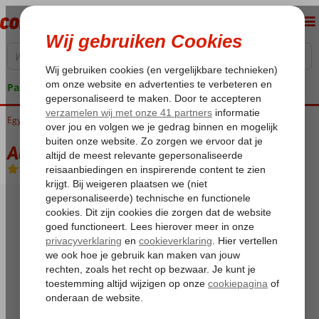
Pakketgarantie
Egypte
Home
Rode Zee
Hurghada
Makadi Bay
Al Nabila Grand Makadi
Al Nabila Grand Makadi
All Inclusive
-
Hotel