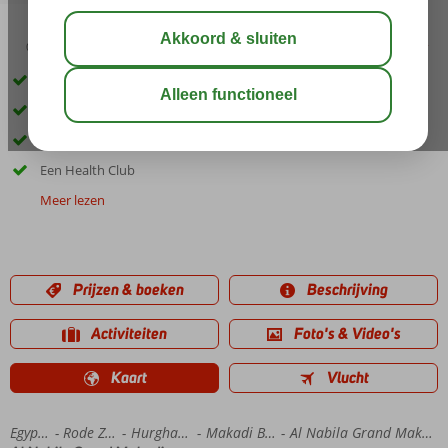
04:50
00:45
aug 34°
C
delen
bewaar
Direct aan het strand
Aquapark met glijbanen
Diverse restaurants
Een Health Club
Meer lezen
Prijzen & boeken
Beschrijving
Activiteiten
Foto's & Video's
Kaart
Vlucht
Home
Egypte
Rode Zee
Hurghada
Makadi Bay
Al Nabila Grand Makadi