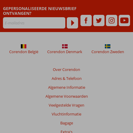
ouder
GEPERSONALISEERDE NIEUWSBRIEF
zijn
ONTVANGEN?
dan
48
maanden
worden
niet
meer
weergegeven
Corendon België
Corendon Denmark
Corendon Zweden
om
de
relevantie
Over Corendon
van
Adres & Telefoon
de
getoonde
Algemene Informatie
beoordelingen
Algemene Voorwaarden
te
garanderen.
Veelgestelde Vragen
Meer
Vluchtinformatie
info
over
Bagage
onze
Extra's