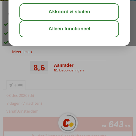
04:50
00:20
aug 34°
C
delen
bewaar
Paradijs voor kinderen met een Aquapark
Verschillende restaurants en bars
Animatieprogramma voor jong en oud!
Meer lezen
8,6
Aanrader
85 beoordelingen
+
08 dec 2026 (di)
8 dagen (7 nachten)
vanaf Amsterdam
643
va
p.p.
Nog 2 kamer(s) beschikbaar op deze site