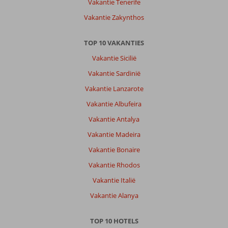
maar
Vakantie Tenerife
er
Vakantie Zakynthos
zit
een
tralliewerk
TOP 10 VAKANTIES
voor.Voelt
Vakantie Sicilië
benauwd
aan.Bemiddelt
Vakantie Sardinië
door
Vakantie Lanzarote
reisleiding
toen
Vakantie Albufeira
een
Vakantie Antalya
goede
kamer
Vakantie Madeira
gekregen.Toch
Vakantie Bonaire
wel
toe
Vakantie Rhodos
aan
Vakantie Italië
renovatie.
Vakantie Alanya
Algemene indruk
8
Eten
8
Ligging
7
Kamers
9
TOP 10 HOTELS
Service
9
Kindvriendelijk
9