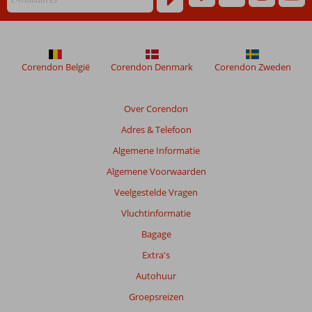
worden
niet
meer
weergegeven
om
Corendon België
Corendon Denmark
Corendon Zweden
de
relevantie
van
Over Corendon
de
Adres & Telefoon
getoonde
beoordelingen
Algemene Informatie
te
Algemene Voorwaarden
garanderen.
Meer
Veelgestelde Vragen
info
Vluchtinformatie
over
onze
Bagage
beoordelingen.
Extra's
Autohuur
Totale
score
Groepsreizen