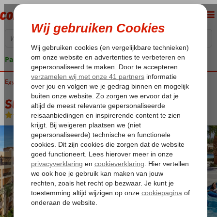
Pakketgarantie
Egypte
Home
Rode Zee
Hurghada
Hurghada-Stad
Steigenberger Aqua Magic
Steigenberger Aqua Magic
All Inclusive
-
Hotel