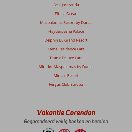
Prijs/kwaliteit
9
Wifi kwaliteit
Best Jacaranda
7
Eftalia Ocean
Maspalomas Resort by Dunas
Franciscus
8,0
Nederland
Haydarpasha Palace
Met partner
Delphin BE Grand Resort
,
09 mei 2026
Fame Residence Lara
Titanic Deluxe Lara
Over
Mirador Maspalomas by Dunas
Hurghada-
Miracle Resort
Stad:
Fergus Club Europa
Mooie
winkelstraat
naast
hotel
en
Vakantie Corendon
niet
ver
Gegarandeerd veilig boeken en betalen
naar