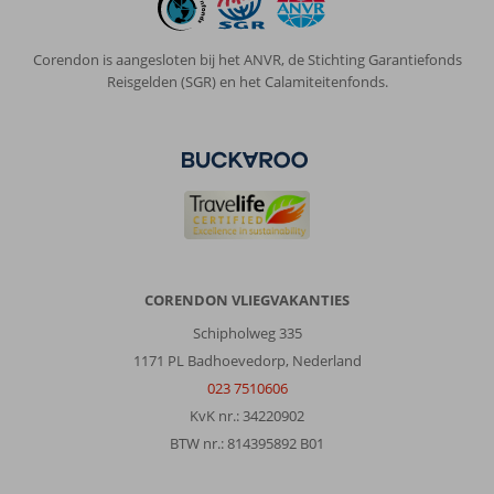
strand
om
te
Corendon is aangesloten bij het ANVR, de Stichting Garantiefonds
lopen
Reisgelden (SGR) en het Calamiteitenfonds.
Over
Steigenberger
Aqua
Magic:
Zeer
mooi
hotel,
wel
heel
CORENDON VLIEGVAKANTIES
groot
Schipholweg 335
maar
in
1171 PL Badhoevedorp, Nederland
onze
023 7510606
periode
KvK nr.: 34220902
goed
BTW nr.: 814395892 B01
te
doen.
Eten