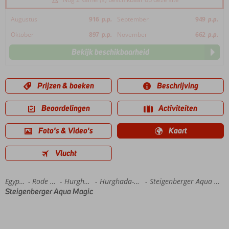
Augustus
916
p.p.
September
949
p.p.
Oktober
897
p.p.
November
662
p.p.
Bekijk beschikbaarheid
Prijzen & boeken
Beschrijving
Beoordelingen
Activiteiten
Foto's & Video's
Kaart
Vlucht
Home
Egypte
Rode Zee
Hurghada
Hurghada-Stad
Steigenberger Aqua Magic
Steigenberger Aqua Magic