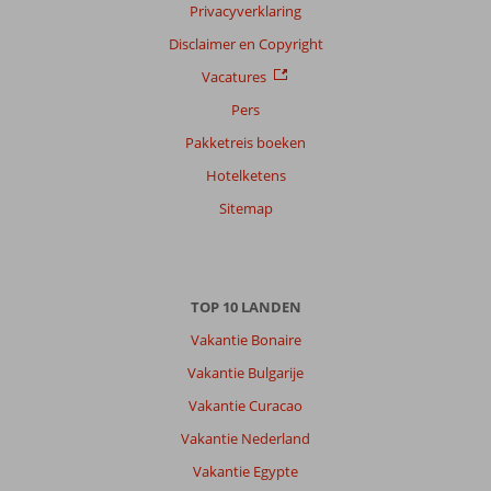
Alle
Privacyverklaring
Sorteren
Disclaimer en Copyright
op
Vacatures
datum (nieuw > oud)
Pers
Pakketreis boeken
Anoniem
8,0
Hotelketens
Nederland
Gezin met jong(e) kind(eren)
Sitemap
,
04 juni 2026
Over
TOP 10 LANDEN
Hurghada-
Stad:
Vakantie Bonaire
Mooi
Vakantie Bulgarije
eigen
Vakantie Curacao
strand,helaas
weinig
Vakantie Nederland
voor
Vakantie Egypte
snorkelaars