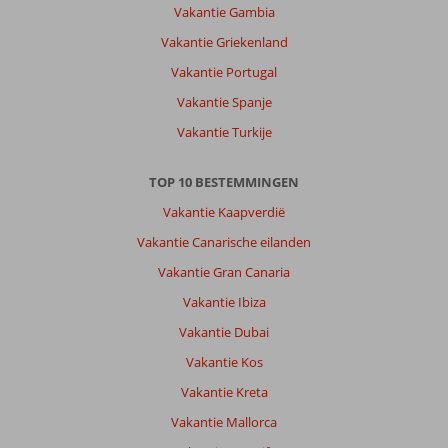
te
Vakantie Gambia
zien.
Vakantie Griekenland
Over
Vakantie Portugal
Steigenberger
Vakantie Spanje
Aqua
Magic:
Vakantie Turkije
Mooi
hotel
TOP 10 BESTEMMINGEN
met
veel
Vakantie Kaapverdië
verschillende
Vakantie Canarische eilanden
zwembaden.
Standaart
Vakantie Gran Canaria
kamer
Vakantie Ibiza
klein,vooral
badkamer,en
Vakantie Dubai
geen
Vakantie Kos
balkon.
Deur
Vakantie Kreta
kan
Vakantie Mallorca
open