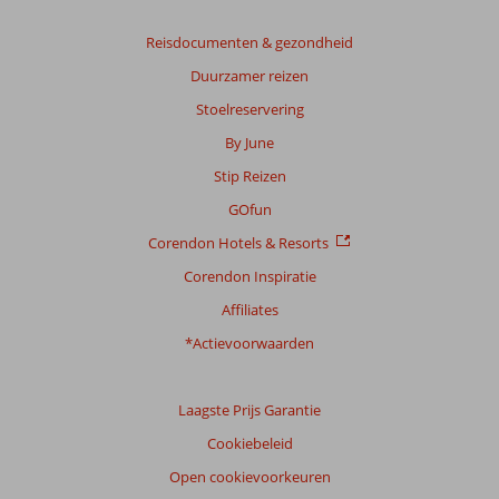
Gebaseerd
op:
Reisdocumenten & gezondheid
85
Duurzamer reizen
beoordelingen
Stoelreservering
By June
Scoreverdeling
Stip Reizen
Algemene indruk
8,6
Eten
7,6
Ligging
8,7
Kamers
7,9
GOfun
Service
8,5
Kindvriendelijk
8,7
Corendon Hotels & Resorts
Prijs/kwaliteit
8,0
Wifi kwaliteit
6,8
Corendon Inspiratie
Ervaringen
Affiliates
van
onze
*Actievoorwaarden
klanten
Taal
Laagste Prijs Garantie
Nederlands (NL) (55)
Cookiebeleid
Filter
reisgezelschap
Open cookievoorkeuren