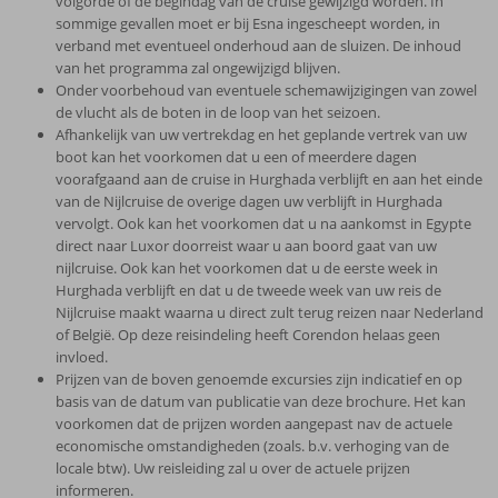
volgorde of de begindag van de cruise gewijzigd worden. In
sommige gevallen moet er bij Esna ingescheept worden, in
verband met eventueel onderhoud aan de sluizen. De inhoud
van het programma zal ongewijzigd blijven.
Onder voorbehoud van eventuele schemawijzigingen van zowel
de vlucht als de boten in de loop van het seizoen.
Afhankelijk van uw vertrekdag en het geplande vertrek van uw
boot kan het voorkomen dat u een of meerdere dagen
voorafgaand aan de cruise in Hurghada verblijft en aan het einde
van de Nijlcruise de overige dagen uw verblijft in Hurghada
vervolgt. Ook kan het voorkomen dat u na aankomst in Egypte
direct naar Luxor doorreist waar u aan boord gaat van uw
nijlcruise. Ook kan het voorkomen dat u de eerste week in
Hurghada verblijft en dat u de tweede week van uw reis de
Nijlcruise maakt waarna u direct zult terug reizen naar Nederland
of België. Op deze reisindeling heeft Corendon helaas geen
invloed.
Prijzen van de boven genoemde excursies zijn indicatief en op
basis van de datum van publicatie van deze brochure. Het kan
voorkomen dat de prijzen worden aangepast nav de actuele
economische omstandigheden (zoals. b.v. verhoging van de
locale btw). Uw reisleiding zal u over de actuele prijzen
informeren.