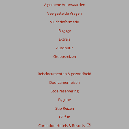
de
Algemene Voorwaarden
getoonde
beoordelingen
Veelgestelde Vragen
te
Vluchtinformatie
garanderen.
Meer
Bagage
info
Extra's
over
onze
Autohuur
beoordelingen.
Groepsreizen
Reisdocumenten & gezondheid
Duurzamer reizen
Stoelreservering
By June
Stip Reizen
GOfun
Corendon Hotels & Resorts