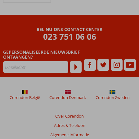
&
Strand
Hurghada
De
BEL NU ONS CONTACT CENTER
Luxe
023 751 06 06
Beoordelingen
GEPERSONALISEERDE NIEUWSBRIEF
die
ONTVANGEN?
ouder
zijn
dan
48
maanden
worden
niet
Corendon België
Corendon Denmark
Corendon Zweden
meer
weergegeven
om
Over Corendon
de
Adres & Telefoon
relevantie
van
Algemene Informatie