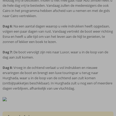
Middag vrij te besteden. Indien u niet mee gaat naar Abu Simbel heeft u
de hele dag vrij te besteden. Vandaag zullen de medereizigers die ook
Caïro in het programma hebben afscheid van u nemen en met de gids
naar Caïro vertrekken.
Dag 6:
Na een aantal dagen waarop u vele indrukken heeft opgedaan,
volgen een paar dagen van rust. Vandaag vertrekt de boot weer richting
Esna en heeft u alle tijd om van het leven aan de Nijl te genieten, te
zonnen of lekker een boek te lezen.
Dag 7:
De boot vervolgt zijn reis naar Luxor, waar u in de loop van de
dag aan zult komen.
Dag 8:
Vroeg in de ochtend verlaat u vol indrukken en nieuwe
ervaringen de boot en brengt een luxe touringcar u terug naar
Hurghada, waar u in de loop van de ochtend aan zult komen
(ontbijtpakketjes beschikbaar). In Hurghada zult u nog een of meerdere
dagen verblijven, afhankelijk van uw vluchtdag.