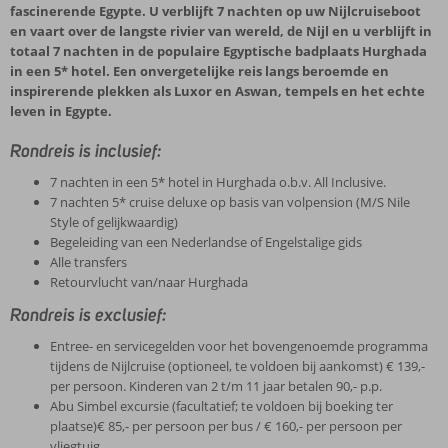
fascinerende Egypte. U verblijft 7 nachten op uw Nijlcruiseboot
en vaart over de langste rivier van wereld, de Nijl en u verblijft in
totaal 7 nachten in de populaire Egyptische badplaats Hurghada
in een 5* hotel. Een onvergetelijke reis langs beroemde en
inspirerende plekken als Luxor en Aswan, tempels en het echte
leven in Egypte.
Rondreis is inclusief:
7 nachten in een 5* hotel in Hurghada o.b.v. All Inclusive.
7 nachten 5* cruise deluxe op basis van volpension (M/S Nile
Style of gelijkwaardig)
Begeleiding van een Nederlandse of Engelstalige gids
Alle transfers
Retourvlucht van/naar Hurghada
Rondreis is exclusief:
Entree- en servicegelden voor het bovengenoemde programma
tijdens de Nijlcruise (optioneel, te voldoen bij aankomst) € 139,-
per persoon. Kinderen van 2 t/m 11 jaar betalen 90,- p.p.
Abu Simbel excursie (facultatief; te voldoen bij boeking ter
plaatse)€ 85,- per persoon per bus / € 160,- per persoon per
vliegtuig.