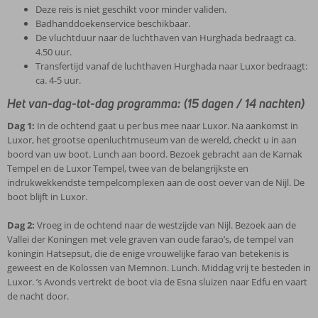
Deze reis is niet geschikt voor minder validen.
Badhanddoekenservice beschikbaar.
De vluchtduur naar de luchthaven van Hurghada bedraagt ca.
4.50 uur.
Transfertijd vanaf de luchthaven Hurghada naar Luxor bedraagt:
ca. 4-5 uur.
Het van-dag-tot-dag programma: (15 dagen / 14 nachten)
Dag 1:
In de ochtend gaat u per bus mee naar Luxor. Na aankomst in
Luxor, het grootse openluchtmuseum van de wereld, checkt u in aan
boord van uw boot. Lunch aan boord. Bezoek gebracht aan de Karnak
Tempel en de Luxor Tempel, twee van de belangrijkste en
indrukwekkendste tempelcomplexen aan de oost oever van de Nijl. De
boot blijft in Luxor.
Dag 2:
Vroeg in de ochtend naar de westzijde van Nijl. Bezoek aan de
Vallei der Koningen met vele graven van oude farao’s, de tempel van
koningin Hatsepsut, die de enige vrouwelijke farao van betekenis is
geweest en de Kolossen van Memnon. Lunch. Middag vrij te besteden in
Luxor. ’s Avonds vertrekt de boot via de Esna sluizen naar Edfu en vaart
de nacht door.