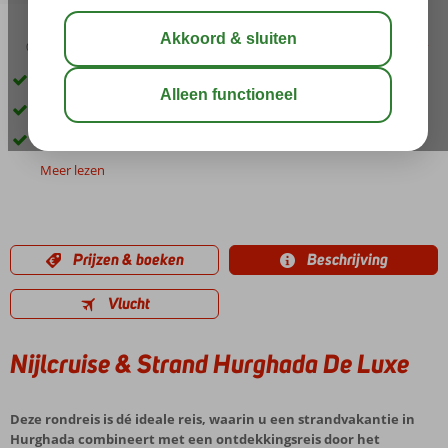
04:50
aug 40°
C
delen
bewaar
De beste manier om Egypte te ontdekken
Bezoek aan o.a. de tempels van Karnak
7 nachten hotel en 7 nachten cruise
Meer lezen
Prijzen & boeken
Beschrijving
Vlucht
Nijlcruise & Strand Hurghada De Luxe
Deze rondreis is dé ideale reis, waarin u een strandvakantie in
Hurghada combineert met een ontdekkingsreis door het