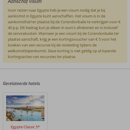
Aanschaf visum
Voor reizen naar Egypte heb je een visum nodig dat je bij
aankomst in Egypte kunt aanschaffen. Het visum is in de
aankomsthal ter plaatse bij de Corendonbalie te verkrijgen voor €
40 p.p. Dit bedrag kun je alleen in euro’s afrekenen en is inclusief
de servicekosten. Wanneer je een visum bij de Corendonbalie ter
plaatse aanschaft, krijg je een kortingsvoucher van € 5 voor het
boeken van een excursie bij de reisleiding tijdens de
welkomstbijeenkomst. Deze korting is niet geldig op al lopende
kortingsacties van excursies ter plaatse.
De
beoordelingen
zijn
door
Gerelateerde hotels
onze
klanten
geschreven
na
hun
verblijf
in
Egypte Classic 5*
Nijlcruise