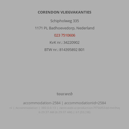
CORENDON VLIEGVAKANTIES
Schipholweg 335
1171 PL Badhoevedorp, Nederland
023 7510606
KvK nr.: 34220902
BTW nr.: 814395892 B01
TourWeb
©
accommodation-2584
| accommodationId=2584
NetMatch
nl | Accommodation | 380.0.0.13 | netm-web-ui-production-7f756f55dd-mm9vq
6:29:37 AM (6:29:37 AM) | 67 (55|38)