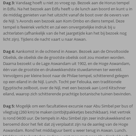
Dag 3:
Vandaag hoeft u niet zo vroeg op. Bezoek aan de Horus tempel
in Edfu. Na het bezoek aan Edfu heeft u de lunch aan boord en kunt u in
de middag genieten van het uitzicht vanaf de boot over de oevers van
de Nijl. ’s Avonds een bezoek aan Kom Ombo en diens tempel. Deze
tempel is feeëriek verlicht en zal een onvergetelijke indruk bij u
achterlaten (afhankelijk van de het jaargetijde kan het bij bezoek nog
licht zijn). Tijdens de nacht vaart u naar Aswan.
Dag 4:
Aankomst in de ochtend in Aswan. Bezoek aan de Onvoltooide
Obelisk, de obelisk die de grootste obelisk ooit zou moeten worden.
Daarna bezoekt u de Lage Aswandam uit 1902, en de Hoge Aswandam,
één van de grootste en drukwekkendste stuwdammen ter wereld.
Vervolgens per kleine boot naar de Philae tempel, schitterend gelegen
op een eiland in de Nijl. Lunch. Tocht per Felouka, een traditionele
Egyptische zeilboot, over de Nijl, met een bezoek aan Lord Kitschner
eiland, waarop zich schitterende prachtige botanische tuinen bevinden.
Dag 5:
Mogelijk om een facultatieve excursie naar Abu Simbel per bus of
vliegtuig (260 km) te maken (ontbijtpakketjes beschikbaar). Het vertrek
is rond 04:00 uur. De tempels in Abu Simbel zijn zeer indrukwekkend en
beroemd door het feit dat zij verplaatst zijn na de aanleg van de Hoge
Aswandam. Rond het middaguur bent u weer terug in Aswan. Lunch.