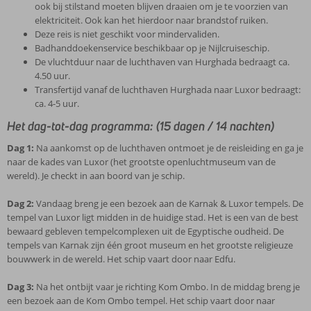
ook bij stilstand moeten blijven draaien om je te voorzien van
elektriciteit. Ook kan het hierdoor naar brandstof ruiken.
Deze reis is niet geschikt voor mindervaliden.
Badhanddoekenservice beschikbaar op je Nijlcruiseschip.
De vluchtduur naar de luchthaven van Hurghada bedraagt ca.
4.50 uur.
Transfertijd vanaf de luchthaven Hurghada naar Luxor bedraagt:
ca. 4-5 uur.
Het dag-tot-dag programma: (15 dagen / 14 nachten)
Dag 1:
Na aankomst op de luchthaven ontmoet je de reisleiding en ga je
naar de kades van Luxor (het grootste openluchtmuseum van de
wereld). Je checkt in aan boord van je schip.
Dag 2:
Vandaag breng je een bezoek aan de Karnak & Luxor tempels. De
tempel van Luxor ligt midden in de huidige stad. Het is een van de best
bewaard gebleven tempelcomplexen uit de Egyptische oudheid. De
tempels van Karnak zijn één groot museum en het grootste religieuze
bouwwerk in de wereld. Het schip vaart door naar Edfu.
Dag 3:
Na het ontbijt vaar je richting Kom Ombo. In de middag breng je
een bezoek aan de Kom Ombo tempel. Het schip vaart door naar