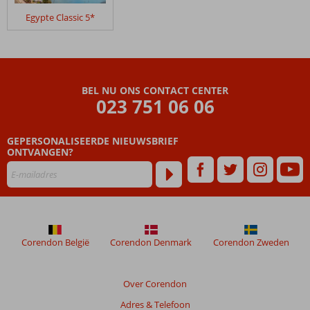
in
Egypte Classic 5*
Nijlcruise
5*
&
Three
Corners
BEL NU ONS CONTACT CENTER
Rihana
023 751 06 06
Resort
GEPERSONALISEERDE NIEUWSBRIEF
Beoordelingen
ONTVANGEN?
die
ouder
zijn
dan
48
maanden
worden
Corendon België
Corendon Denmark
Corendon Zweden
niet
meer
weergegeven
Over Corendon
om
Adres & Telefoon
de