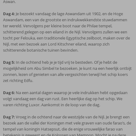
Aswan.
Dag 4:
Je bezoekt vandaag de lage Aswandam uit 1902, en de Hoge
Aswandam, een van de grootste en indrukwekkendste stuwdammen
ter wereld. Vervolgens per kleine boot naar de Philae tempel,
schitterend gelegen op een eiland in de Nijl. Vervolgens zullen we een
tocht per Felouka, een traditionele Egyptische zeilboot, maken over de
Nijl, met een bezoek aan Lord Kitschner eiland, waarop zich
schitterende botanische tuinen bevinden.
Dag 5:
In de ochtend heb je je tijd vrij te besteden. Of je hebt de
mogelijkheid om Abu Simbel te bezoeken. Je kunt na een heerlijk ontbijt
zonnen, lezen of genieten van alle vergezichten terwijl het schip koers
zet richting Edfu.
Dag 6:
Na een aantal dagen waarop je vele indrukken hebt opgedaan
volgt vandaag een dag van rust. Een heerlijke dag op het schip. We
varen richting Luxor. Aankomst in de loop van de dag.
Dag 7:
Vroeg in de ochtend naar de westzijde van de Nijl. Je brengt een
bezoek aan de vallei der Koningen met vele graven van oude farao’s, de
tempel van koningin Hatsepsut, die de enige vrouwelijke farao van
betekenis is geweest en de Kolossen van Memnon. Mocht je na deze