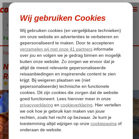
Pakketgarantie
Egypte
Home
Luxor
Nijlcruise
Nijlcruise 5* & Three Corners Rihana Resort
Nijlcruise 5* & Three Corners Rihana
Resort
Zie beschrijving