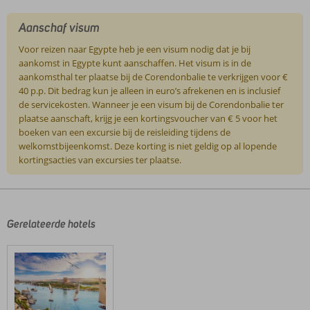
Aanschaf visum
Voor reizen naar Egypte heb je een visum nodig dat je bij
aankomst in Egypte kunt aanschaffen. Het visum is in de
aankomsthal ter plaatse bij de Corendonbalie te verkrijgen voor €
40 p.p. Dit bedrag kun je alleen in euro’s afrekenen en is inclusief
de servicekosten. Wanneer je een visum bij de Corendonbalie ter
plaatse aanschaft, krijg je een kortingsvoucher van € 5 voor het
boeken van een excursie bij de reisleiding tijdens de
welkomstbijeenkomst. Deze korting is niet geldig op al lopende
kortingsacties van excursies ter plaatse.
De
beoordelingen
zijn
door
Gerelateerde hotels
onze
klanten
geschreven
na
hun
verblijf