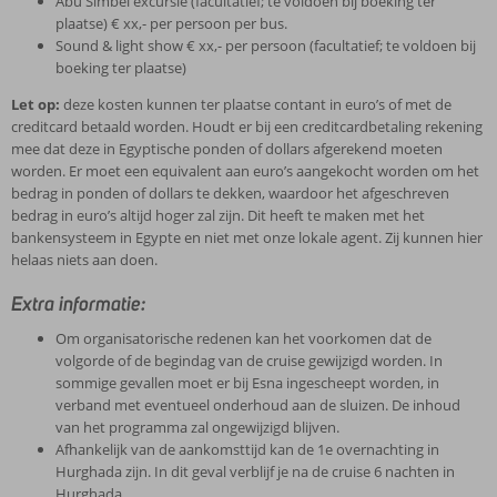
Abu Simbel excursie (facultatief; te voldoen bij boeking ter
plaatse) € xx,- per persoon per bus.
Sound & light show € xx,- per persoon (facultatief; te voldoen bij
boeking ter plaatse)
Let op:
deze kosten kunnen ter plaatse contant in euro’s of met de
creditcard betaald worden. Houdt er bij een creditcardbetaling rekening
mee dat deze in Egyptische ponden of dollars afgerekend moeten
worden. Er moet een equivalent aan euro’s aangekocht worden om het
bedrag in ponden of dollars te dekken, waardoor het afgeschreven
bedrag in euro’s altijd hoger zal zijn. Dit heeft te maken met het
bankensysteem in Egypte en niet met onze lokale agent. Zij kunnen hier
helaas niets aan doen.
Extra informatie:
Om organisatorische redenen kan het voorkomen dat de
volgorde of de begindag van de cruise gewijzigd worden. In
sommige gevallen moet er bij Esna ingescheept worden, in
verband met eventueel onderhoud aan de sluizen. De inhoud
van het programma zal ongewijzigd blijven.
Afhankelijk van de aankomsttijd kan de 1e overnachting in
Hurghada zijn. In dit geval verblijf je na de cruise 6 nachten in
Hurghada.