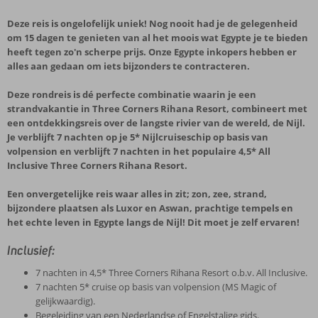
Deze reis is ongelofelijk uniek! Nog nooit had je de gelegenheid
om 15 dagen te genieten van al het moois wat Egypte je te bieden
heeft tegen zo'n scherpe prijs. Onze Egypte inkopers hebben er
alles aan gedaan om iets bijzonders te contracteren.
Deze rondreis is
dé
perfecte combinatie waarin je een
strandvakantie in Three Corners Rihana Resort, combineert met
een ontdekkingsreis over de langste rivier van de wereld, de Nijl.
Je verblijft 7 nachten op je 5* Nijlcruiseschip op basis van
volpension en verblijft 7 nachten in het populaire 4,5* All
Inclusive Three Corners Rihana Resort.
Een onvergetelijke reis waar alles in zit; zon, zee, strand,
bijzondere plaatsen als Luxor en Aswan, prachtige tempels en
het echte leven in Egypte langs de Nijl! Dit moet je zelf ervaren!
Inclusief:
7 nachten in 4,5* Three Corners Rihana Resort o.b.v. All Inclusive.
7 nachten 5* cruise op basis van volpension (MS Magic of
gelijkwaardig).
Begeleiding van een Nederlandse of Engelstalige gids.