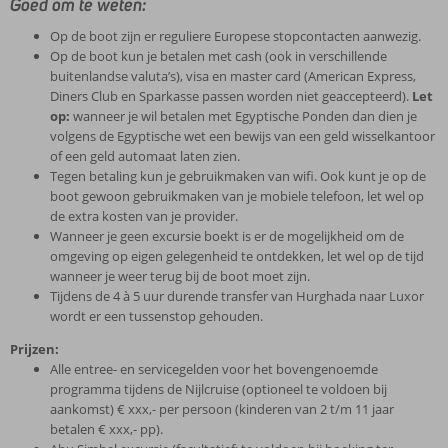
Goed om te weten:
Op de boot zijn er reguliere Europese stopcontacten aanwezig.
Op de boot kun je betalen met cash (ook in verschillende
buitenlandse valuta’s), visa en master card (American Express,
Diners Club en Sparkasse passen worden niet geaccepteerd).
Let
op:
wanneer je wil betalen met Egyptische Ponden dan dien je
volgens de Egyptische wet een bewijs van een geld wisselkantoor
of een geld automaat laten zien.
Tegen betaling kun je gebruikmaken van wifi. Ook kunt je op de
boot gewoon gebruikmaken van je mobiele telefoon, let wel op
de extra kosten van je provider.
Wanneer je geen excursie boekt is er de mogelijkheid om de
omgeving op eigen gelegenheid te ontdekken, let wel op de tijd
wanneer je weer terug bij de boot moet zijn.
Tijdens de 4 à 5 uur durende transfer van Hurghada naar Luxor
wordt er een tussenstop gehouden.
Prijzen:
Alle entree- en servicegelden voor het bovengenoemde
programma tijdens de Nijlcruise (optioneel te voldoen bij
aankomst) € xxx,- per persoon (kinderen van 2 t/m 11 jaar
betalen € xxx,- pp).