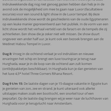
indrukwekkende dag nog niet genoeg gezien hebben dan heb je in de
avond ook de mogelijkheid om mee te gaan naar Luxor (facultatieve
excursie) voor een sound & light show in de Luxor tempel. Bij deze
indrukwekkende show wordt de geschiedenis van de oude Egyptenaren
op een leuke manier gepresenteerd aan het publiek. In de vorm van een
licht show wordt het verhaal verteld van de farao‘s en de tempels die zij
achterlieten. Een show die je zeker niet wilt missen. De show duurt
ongeveer een ander half uur. Je kunt ook een bezoek brengen aan de
Medinet Habou Tempel in Luxor.
Dag 8:
Vroeg in de ochtend verlaat je vol indrukken en nieuwe
ervaringen het schip en brengt een luxe touringcar je terug naar
Hurghada, waar je in de loop van de ochtend aan zult komen
(ontbijtpakketjes beschikbaar). In Hurghada kun je dan genieten van
het luxe 4,5* hotel Three Corners Rihana Resort.
Dag 9 t/m 15:
De laatste dagen van je 15-daagse vakantie in Egypte kun
je genieten van zon, zee en strand. Je kunt uiteraard ook allerlei
uitstapjes maken zoals een boottocht, een snorkel tour of een
jeepsafari. Op de laatste dag brengen wij je weer naar de luchthaven van
Hurghada voor je terugvlucht naar Amsterdam.