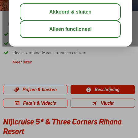
04:50
aug 40°
C
delen
bewaar
7 nachten 5* cruise, 7 nachten 4,5* strandhotel
Superscherp geprijsd
Ideale combinatie van strand en cultuur
Meer lezen
Prijzen & boeken
Beschrijving
Foto's & Video's
Vlucht
Nijlcruise 5* & Three Corners Rihana
Resort