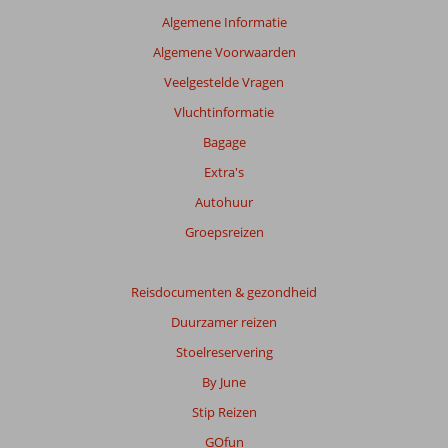
relevantie
Algemene Informatie
van
Algemene Voorwaarden
de
getoonde
Veelgestelde Vragen
beoordelingen
Vluchtinformatie
te
garanderen.
Bagage
Meer
Extra's
info
over
Autohuur
onze
Groepsreizen
beoordelingen.
Reisdocumenten & gezondheid
Duurzamer reizen
Stoelreservering
By June
Stip Reizen
GOfun