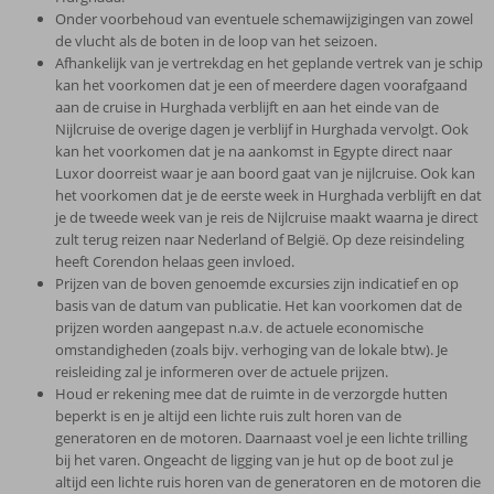
Onder voorbehoud van eventuele schemawijzigingen van zowel
de vlucht als de boten in de loop van het seizoen.
Afhankelijk van je vertrekdag en het geplande vertrek van je schip
kan het voorkomen dat je een of meerdere dagen voorafgaand
aan de cruise in Hurghada verblijft en aan het einde van de
Nijlcruise de overige dagen je verblijf in Hurghada vervolgt. Ook
kan het voorkomen dat je na aankomst in Egypte direct naar
Luxor doorreist waar je aan boord gaat van je nijlcruise. Ook kan
het voorkomen dat je de eerste week in Hurghada verblijft en dat
je de tweede week van je reis de Nijlcruise maakt waarna je direct
zult terug reizen naar Nederland of België. Op deze reisindeling
heeft Corendon helaas geen invloed.
Prijzen van de boven genoemde excursies zijn indicatief en op
basis van de datum van publicatie. Het kan voorkomen dat de
prijzen worden aangepast n.a.v. de actuele economische
omstandigheden (zoals bijv. verhoging van de lokale btw). Je
reisleiding zal je informeren over de actuele prijzen.
Houd er rekening mee dat de ruimte in de verzorgde hutten
beperkt is en je altijd een lichte ruis zult horen van de
generatoren en de motoren. Daarnaast voel je een lichte trilling
bij het varen. Ongeacht de ligging van je hut op de boot zul je
altijd een lichte ruis horen van de generatoren en de motoren die