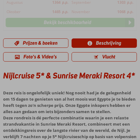
Augustus
1364
p.p.
September
1303
p.p.
Oktober
1465
p.p.
November
1068
p.p.
Bekijk beschikbaarheid
Prijzen & boeken
Beschrijving
Foto's & Video's
Vlucht
Nijlcruise 5* & Sunrise Meraki Resort 4*
Deze reis is ongelofelijk uniek! Nog nooit had je de gelegenheid
om 15 dagen te genieten van al het moois wat Egypte je te bieden
heeft tegen zo'n scherpe prijs. Onze Egypte inkopers hebben er
alles aan gedaan om iets bijzonders samen te stellen.
Deze rondreis is dé perfecte combinatie waarin je een relaxte
strandvakantie in Sunrise Meraki Resort, combineert met een
ontdekkingsreis over de langste rivier van de wereld, de Nijl. Je
verblijft 7 nachten op je 5* Nijlcruiseschip op basis van volpension