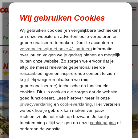
Pakketgarantie
Egypte
Home
Luxor
Nijlcruise
Nijlcruise 5* & Sunrise Meraki Resort 4*
Nijlcruise 5* & Sunrise Meraki Resort 4*
Zie beschrijving