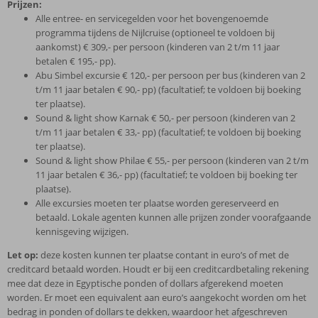
Prijzen:
Alle entree- en servicegelden voor het bovengenoemde
programma tijdens de Nijlcruise (optioneel te voldoen bij
aankomst) € 309,- per persoon (kinderen van 2 t/m 11 jaar
betalen € 195,- pp).
Abu Simbel excursie € 120,- per persoon per bus (kinderen van 2
t/m 11 jaar betalen € 90,- pp) (facultatief; te voldoen bij boeking
ter plaatse).
Sound & light show Karnak € 50,- per persoon (kinderen van 2
t/m 11 jaar betalen € 33,- pp) (facultatief; te voldoen bij boeking
ter plaatse).
Sound & light show Philae € 55,- per persoon (kinderen van 2 t/m
11 jaar betalen € 36,- pp) (facultatief; te voldoen bij boeking ter
plaatse).
Alle excursies moeten ter plaatse worden gereserveerd en
betaald. Lokale agenten kunnen alle prijzen zonder voorafgaande
kennisgeving wijzigen.
Let op:
deze kosten kunnen ter plaatse contant in euro’s of met de
creditcard betaald worden. Houdt er bij een creditcardbetaling rekening
mee dat deze in Egyptische ponden of dollars afgerekend moeten
worden. Er moet een equivalent aan euro’s aangekocht worden om het
bedrag in ponden of dollars te dekken, waardoor het afgeschreven