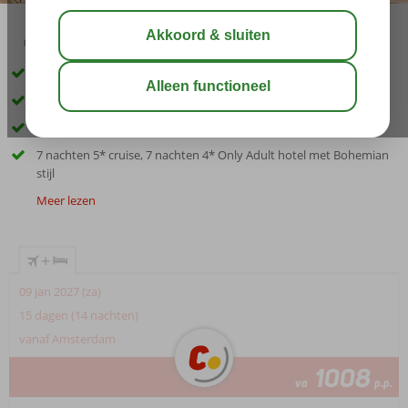
04:50
aug 40°
C
delen
bewaar
Ideale combinatie van cultuur en strand
Nijlcruise; dé manier om Egypte te ontdekken
Superscherp geprijsd
7 nachten 5* cruise, 7 nachten 4* Only Adult hotel met Bohemian
stijl
Meer lezen
+
09 jan 2027 (za)
15 dagen (14 nachten)
vanaf Amsterdam
1008
va
p.p.