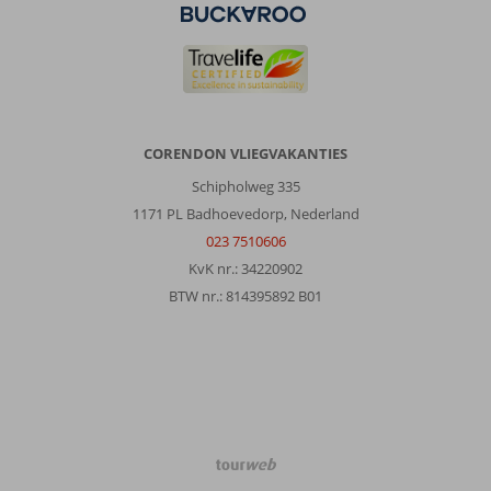
CORENDON VLIEGVAKANTIES
Schipholweg 335
1171 PL Badhoevedorp, Nederland
023 7510606
KvK nr.: 34220902
BTW nr.: 814395892 B01
TourWeb
©