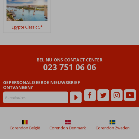
na
hun
verblijf
in
Egypte Classic 5*
Nijlcruise
5*
&
Sunrise
Meraki
BEL NU ONS CONTACT CENTER
Resort
023 751 06 06
4*
GEPERSONALISEERDE NIEUWSBRIEF
Beoordelingen
ONTVANGEN?
die
ouder
zijn
dan
48
maanden
worden
Corendon België
Corendon Denmark
Corendon Zweden
niet
meer