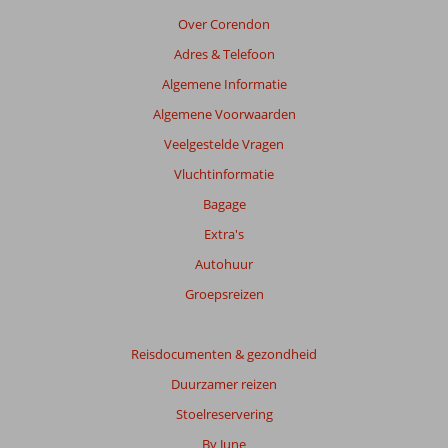
weergegeven
Over Corendon
om
Adres & Telefoon
de
relevantie
Algemene Informatie
van
Algemene Voorwaarden
de
getoonde
Veelgestelde Vragen
beoordelingen
Vluchtinformatie
te
garanderen.
Bagage
Meer
Extra's
info
over
Autohuur
onze
Groepsreizen
beoordelingen.
Reisdocumenten & gezondheid
Duurzamer reizen
Stoelreservering
By June