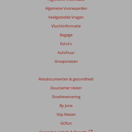
48
Algemene Voorwaarden
maanden
worden
Veelgestelde Vragen
niet
Vluchtinformatie
meer
weergegeven
Bagage
om
Extra's
de
relevantie
Autohuur
van
Groepsreizen
de
getoonde
beoordelingen
Reisdocumenten & gezondheid
te
garanderen.
Duurzamer reizen
Meer
Stoelreservering
info
over
By June
onze
Stip Reizen
beoordelingen.
GOfun