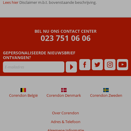
Lees hier
Disclaimer m.b.t. bovenstaande beschrijving.
De
beoordelingen
zijn
BEL NU ONS CONTACT CENTER
door
023 751 06 06
onze
klanten
geschreven
GEPERSONALISEERDE NIEUWSBRIEF
na
ONTVANGEN?
hun
verblijf
in
Startpakket
Gold
Coast
Corendon België
Corendon Denmark
Corendon Zweden
Beoordelingen
die
Over Corendon
ouder
Adres & Telefoon
zijn
dan
Algemene Informatie