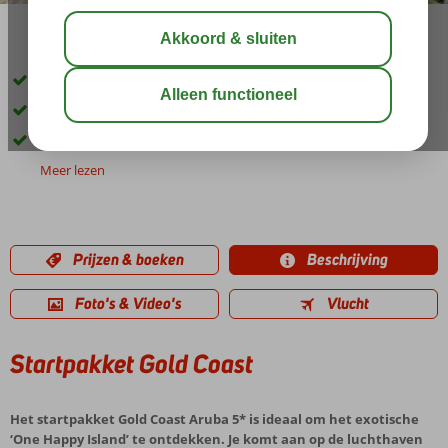
delen
bewaar
Bepaal zelf je reisduur
3 of 5 nachten Gold Coast, daarna op eigen gelegenheid
Ideale manier om Aruba te ontdekken
Meer lezen
Prijzen & boeken
Beschrijving
Foto's & Video's
Vlucht
Startpakket Gold Coast
Het startpakket Gold Coast Aruba 5* is ideaal om het exotische
‘One Happy Island’ te ontdekken. Je komt aan op de luchthaven