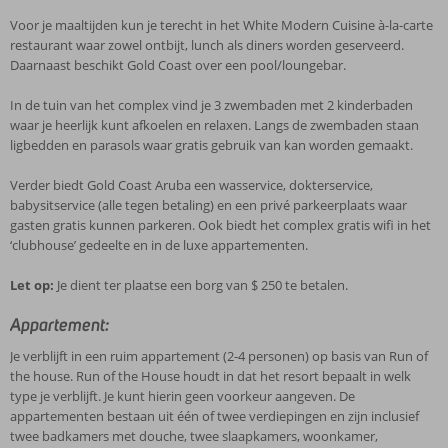
Voor je maaltijden kun je terecht in het White Modern Cuisine à-la-carte
restaurant waar zowel ontbijt, lunch als diners worden geserveerd.
Daarnaast beschikt Gold Coast over een pool/loungebar.
In de tuin van het complex vind je 3 zwembaden met 2 kinderbaden
waar je heerlijk kunt afkoelen en relaxen. Langs de zwembaden staan
ligbedden en parasols waar gratis gebruik van kan worden gemaakt.
Verder biedt Gold Coast Aruba een wasservice, dokterservice,
babysitservice (alle tegen betaling) en een privé parkeerplaats waar
gasten gratis kunnen parkeren. Ook biedt het complex gratis wifi in het
‘clubhouse’ gedeelte en in de luxe appartementen.
Let op:
Je dient ter plaatse een borg van $ 250 te betalen.
Appartement:
Je verblijft in een ruim appartement (2-4 personen) op basis van Run of
the house. Run of the House houdt in dat het resort bepaalt in welk
type je verblijft. Je kunt hierin geen voorkeur aangeven. De
appartementen bestaan uit één of twee verdiepingen en zijn inclusief
twee badkamers met douche, twee slaapkamers, woonkamer,