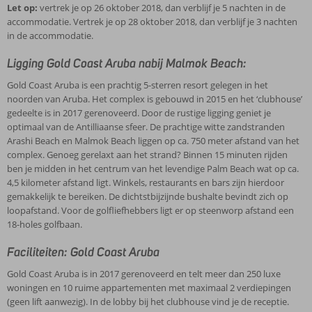
Let op:
vertrek je op 26 oktober 2018, dan verblijf je 5 nachten in de
accommodatie. Vertrek je op 28 oktober 2018, dan verblijf je 3 nachten
in de accommodatie.
Ligging Gold Coast Aruba nabij Malmok Beach:
Gold Coast Aruba is een prachtig 5-sterren resort gelegen in het
noorden van Aruba. Het complex is gebouwd in 2015 en het ‘clubhouse’
gedeelte is in 2017 gerenoveerd. Door de rustige ligging geniet je
optimaal van de Antilliaanse sfeer. De prachtige witte zandstranden
Arashi Beach en Malmok Beach liggen op ca. 750 meter afstand van het
complex. Genoeg gerelaxt aan het strand? Binnen 15 minuten rijden
ben je midden in het centrum van het levendige Palm Beach wat op ca.
4,5 kilometer afstand ligt. Winkels, restaurants en bars zijn hierdoor
gemakkelijk te bereiken. De dichtstbijzijnde bushalte bevindt zich op
loopafstand. Voor de golfliefhebbers ligt er op steenworp afstand een
18-holes golfbaan.
Faciliteiten: Gold Coast Aruba
Gold Coast Aruba is in 2017 gerenoveerd en telt meer dan 250 luxe
woningen en 10 ruime appartementen met maximaal 2 verdiepingen
(geen lift aanwezig). In de lobby bij het clubhouse vind je de receptie.