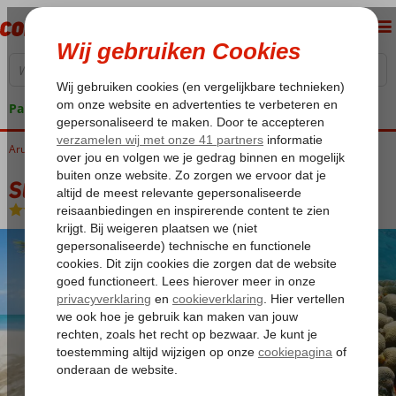
Pakketgarantie
Aruba
Home
Malmok Beach
Startpakket Gold Coast
Startpakket Gold Coast
Logies