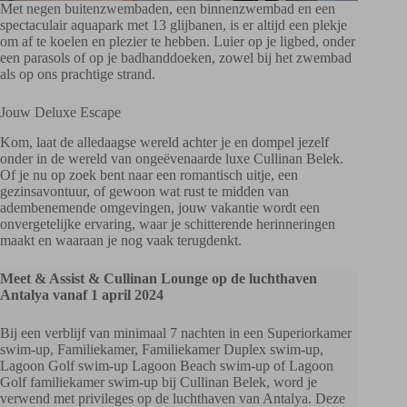
Met negen buitenzwembaden, een binnenzwembad en een
spectaculair aquapark met 13 glijbanen, is er altijd een plekje
om af te koelen en plezier te hebben. Luier op je ligbed, onder
een parasols of op je badhanddoeken, zowel bij het zwembad
als op ons prachtige strand.
Jouw Deluxe Escape
Kom, laat de alledaagse wereld achter je en dompel jezelf
onder in de wereld van ongeëvenaarde luxe Cullinan Belek.
Of je nu op zoek bent naar een romantisch uitje, een
gezinsavontuur, of gewoon wat rust te midden van
adembenemende omgevingen, jouw vakantie wordt een
onvergetelijke ervaring, waar je schitterende herinneringen
maakt en waaraan je nog vaak terugdenkt.
Meet & Assist & Cullinan Lounge op de luchthaven
Antalya vanaf 1 april 2024
Bij een verblijf van minimaal 7 nachten in een Superiorkamer
swim-up, Familiekamer, Familiekamer Duplex swim-up,
Lagoon Golf swim-up Lagoon Beach swim-up of Lagoon
Golf familiekamer swim-up bij Cullinan Belek, word je
verwend met privileges op de luchthaven van Antalya. Deze