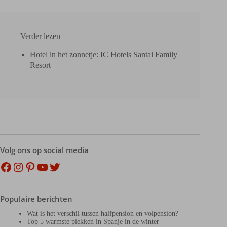
Verder lezen
Hotel in het zonnetje: IC Hotels Santai Family
Resort
Volg ons op social media
Facebook
Instagram
Pinterest
YouTube
Twitter
Populaire berichten
Wat is het verschil tussen halfpension en volpension?
Top 5 warmste plekken in Spanje in de winter