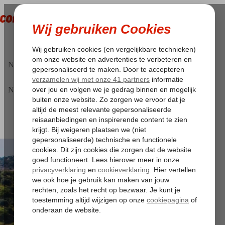
Ga
naar
de
inhoud
Noëlle van de Laar
Noëlle van de Laar