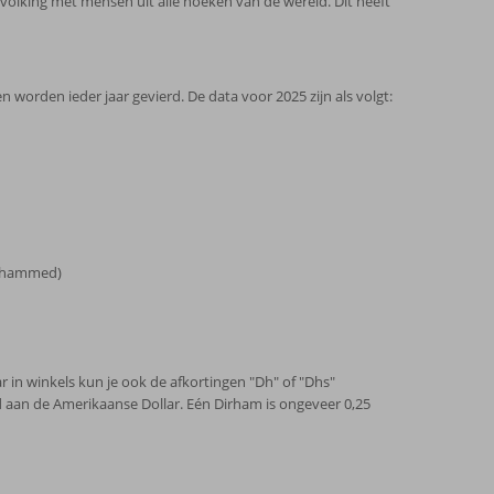
evolking met mensen uit alle hoeken van de wereld. Dit heeft
 worden ieder jaar gevierd. De data voor 2025 zijn als volgt:
Mohammed)
r in winkels kun je ook de afkortingen "Dh" of "Dhs"
aan de Amerikaanse Dollar. Eén Dirham is ongeveer 0,25