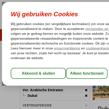
LAST MINUTE
ZOMER 2026
ZONVAKA
Pakketgarantie
Laagsteprijsgarantie*
Gratis
REISGEZELSCHAP
Verenigde
Home
Kamer 1:
2 Personen
Wijzig Reisgezelschap
BESTEMMING
Ver. Arabische Emiraten
Dubai
VERTREKPERIODE
Dub