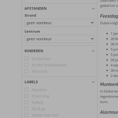
Daarnaast i
geleid tot 
AFSTANDEN
Strand
Feestda
Dubai volgt
Centrum
1 ja
28 f
30 ma
5 jun
KINDEREN
5 jun
Kinderbad
26 ju
Kindvriendelijkheid
4 se
30 n
Miniclub
2 de
LABELS
Munteen
Aquafun
In Dubai wo
Charming
tegenkomen.
euro.
Family
Fly & go
Alarmnu
Hotels met een