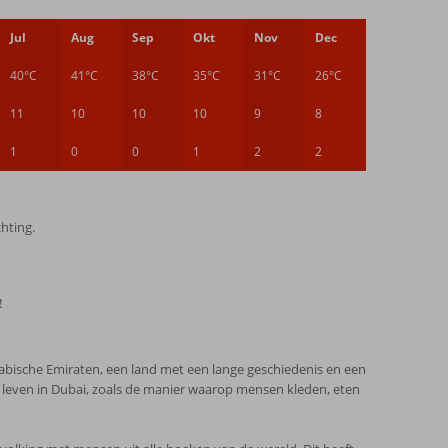
Jul
Aug
Sep
Okt
Nov
Dec
40°C
41°C
38°C
35°C
31°C
26°C
11
10
10
10
9
8
1
0
0
1
2
2
hting.
!
Arabische Emiraten, een land met een lange geschiedenis en een
s leven in Dubai, zoals de manier waarop mensen kleden, eten