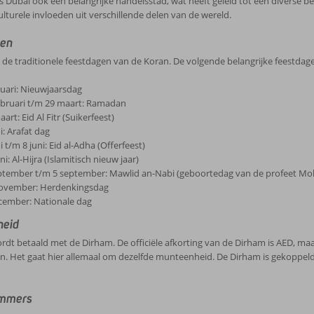
s Dubai ook een belangrijke handelsstad, wat heeft geleid tot een diverse b
culturele invloeden uit verschillende delen van de wereld.
gen
 de traditionele feestdagen van de Koran. De volgende belangrijke feestdagen
nuari: Nieuwjaarsdag
ebruari t/m 29 maart: Ramadan
art: Eid Al Fitr (Suikerfeest)
i: Arafat dag
i t/m 8 juni: Eid al-Adha (Offerfeest)
ni: Al-Hijra (Islamitisch nieuw jaar)
ptember t/m 5 september: Mawlid an-Nabi (geboortedag van de profeet 
ovember: Herdenkingsdag
cember: Nationale dag
heid
rdt betaald met de Dirham. De officiële afkorting van de Dirham is AED, maa
 Het gaat hier allemaal om dezelfde munteenheid. De Dirham is gekoppeld 
mmers