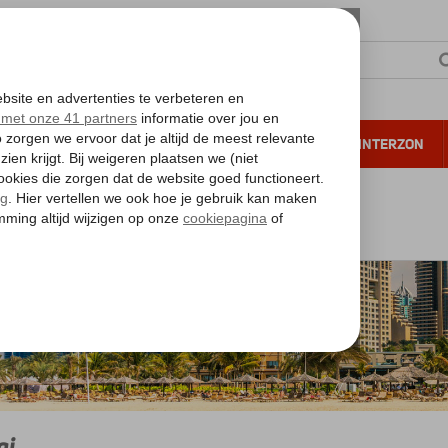
NTIE
VERRE REIZEN
ALL INCLUSIVE
WINTERZON
 annuleren*
 Arabische Emiraten
Dubai
ai