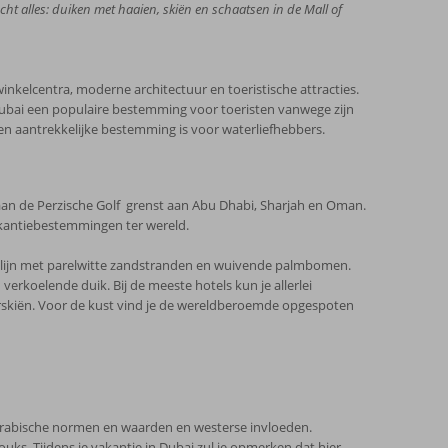
cht alles: duiken met haaien, skiën en schaatsen in de Mall of
raturen in Dubai kunnen in de zomermaanden
oplopen tot boven de 40 graden. In de wintermaanden liggen de temperaturen meestal rond de 25 graden Celsius.
inkelcentra, moderne architectuur en toeristische attracties.
valt. Wat betreft de temperatuur zijn dit
Dubai een populaire bestemming voor toeristen vanwege zijn
estemming.
een aantrekkelijke bestemming is voor waterliefhebbers.
Jul
Aug
Sep
Okt
Nov
Dec
40°C
41°C
38°C
35°C
31°C
26°C
 aan de Perzische Golf grenst aan Abu Dhabi, Sharjah en Oman.
vakantiebestemmingen ter wereld.
11
10
10
10
9
8
ustlijn met parelwitte zandstranden en wuivende palmbomen.
1
0
0
1
2
2
rkoelende duik. Bij de meeste hotels kun je allerlei
terskiën. Voor de kust vind je de wereldberoemde opgespoten
wachting.
aan!
 Arabische normen en waarden en westerse invloeden.
ks. Tijdens je vakantie in Dubai zul je opmerken dat hier