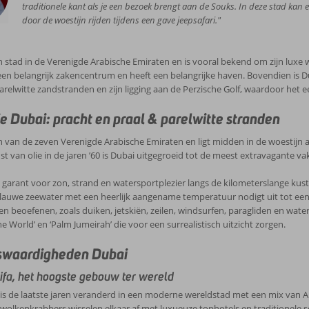
traditionele kant als je een bezoek brengt aan de Souks. In deze stad kan e
 & klimaat
door de woestijn rijden tijdens een gave jeepsafari."
eft een woestijnklimaat, wat betekent dat het er meestal warm en droog is. De tempe
n stad in de Verenigde Arabische Emiraten en is vooral bekend om zijn luxe w
seizoen in Dubai duurt van november tot maart, hoewel er ook dan nagenoeg geen regen 
een belangrijk zakencentrum en heeft een belangrijke haven. Bovendien is 
e maanden om Dubai te bezoeken. Dubai is dan ook een echte winterzonb
arelwitte zandstranden en zijn ligging aan de Perzische Golf, waardoor het 
Jan
Feb
Mrt
Apr
Mei
Jun
e Dubai: pracht en praal & parelwitte stranden
ratuur
23°C
24°C
27°C
32°C
37°C
38°C
n van de zeven Verenigde Arabische Emiraten en ligt midden in de woestijn
t van olie in de jaren ’60 is Dubai uitgegroeid tot de meest extravagante 
en per dag
8
8
9
10
11
12
 garant voor zon, strand en watersportplezier langs de kilometerslange k
 regen
3
3
5
3
0
0
auwe zeewater met een heerlijk aangename temperatuur nodigt uit tot een ve
n beoefenen, zoals duiken, jetskiën, zeilen, windsurfen, paragliden en wa
le weersverwachting Dubai
he World’ en ‘Palm Jumeirah’ die voor een surrealistisch uitzicht zorgen.
innenkort op vakantie naar Dubai? Check dan hieronder de actuele weersver
swaardigheden Dubai
voorbereid naar Dubai
ifa, het hoogste gebouw ter wereld
er vind je nog wat handige informatie om goed voorbereid op vakantie te g
r
is de laatste jaren veranderd in een moderne wereldstad met een mix van
olkenkrabbers wisselen elkaar af met luxueuze tophotels en traditionele sou