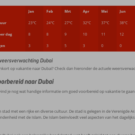
Jan
Feb
Mrt
Apr
Mei
Jun
uur
23°C
24°C
27°C
32°C
37°C
38°C
per dag
8
8
9
10
11
12
gen
3
3
5
3
0
0
weersverwachting Dubai
nkort op vakantie naar Dubai? Check dan hieronder de actuele weersverwac
orbereid naar Dubai
ind je nog wat handige informatie om goed voorbereid op vakantie te gaan
n stad met een rijke en diverse cultuur. De stad is gelegen in de Verenigde 
ndenheid met de Islam. De Islam beïnvloedt veel aspecten van het dagelijk