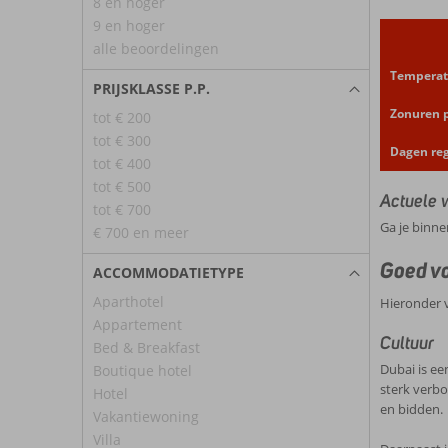
8 en hoger
9 en hoger
alle beoordelingen
Temperat
PRIJSKLASSE P.P.
Zonuren 
tot € 200
tot € 300
Dagen re
tot € 400
tot € 500
Actuele 
tot € 700
Ga je binne
€ 700 en meer
Goed vo
ACCOMMODATIETYPE
Aparthotel
Hieronder v
Appartement
Cultuur
Bed & Breakfast
Dubai is ee
Boutique hotel
sterk verbo
Hotel
en bidden.
Vakantiewoning
Villa