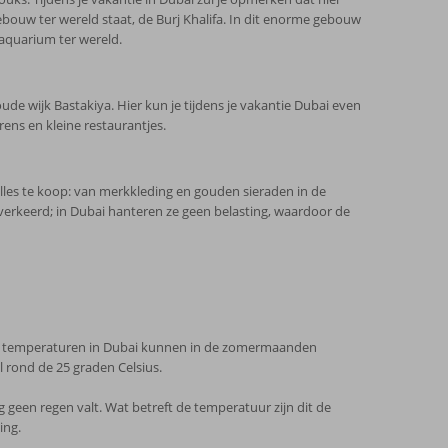
n, een land met een lange geschiedenis
gebouw ter wereld staat, de Burj Khalifa. In dit enorme gebouw
rop
aquarium ter wereld.
nsen uit alle hoeken van de wereld. Dit
ude wijk Bastakiya. Hier kun je tijdens je vakantie Dubai even
r jaar gevierd. De data voor 2025 zijn als
ns en kleine restaurantjes.
alles te koop: van merkkleding en gouden sieraden in de
 verkeerd; in Dubai hanteren ze geen belasting, waardoor de
 je ook de afkortingen "Dh" of "Dhs"
irham is ongeveer
et Mohammed)
 De temperaturen in Dubai kunnen in de zomermaanden
rond de 25 graden Celsius.
een regen valt. Wat betreft de temperatuur zijn dit de
ing.