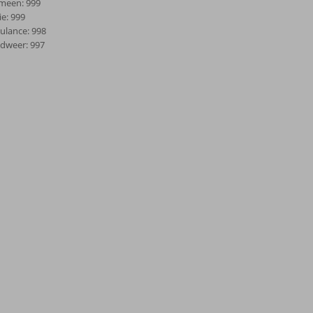
meen: 999
ie: 999
lance: 998
dweer: 997