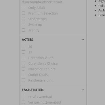
Alge
duurzaamheidscertificaat
Polit
Only Adult
Ambu
Premium Selection
Bran
Stedentrips
Swim-up
Trendy
ACTIES
16
17
Corendon Villa's
Corendon's Choice
Nazomer Kanjers
Outlet Deals
Reisbegeleiding
FACILITEITEN
Privé zwembad
Verwarmd Zwembad