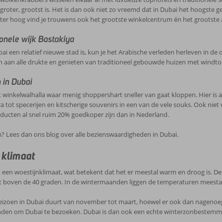
een stad met een rijke en diverse cultuur. De stad is gelegen in de Verenigde Arabische Emirate
, groter, grootst is. Het is dan ook niet zo vreemd dat in Dubai het hoogste 
 verbondenheid met de Islam. De Islam beïnvloedt veel aspecten van het dagelijks leven in Dubai, zoals de manier waa
er hoog vind je trouwens ook het grootste winkelcentrum én het grootste 
kleden, eten en bidden.
 is Dubai ook een belangrijke handelsstad, wat heeft geleid tot een diverse bevolking met me
leid tot culturele invloeden uit verschillende delen van de wereld.
ionele wijk Bastakiya
dagen
i een relatief nieuwe stad is, kun je het Arabische verleden herleven in de o
gt de traditionele feestdagen van de Koran. De volgende belangrijke feestdagen worden iede
aan alle drukte en genieten van traditioneel gebouwde huizen met windtore
 januari: Nieuwjaarsdag
 in Dubai
8 februari t/m 29 maart: Ramadan
t winkelwalhalla waar menig shoppershart sneller van gaat kloppen. Hier is 
0 maart: Eid Al Fitr (Suikerfeest)
enheid
a tot specerijen en kitscherige souvenirs in een van de vele souks. Ook niet
 juni: Arafat dag
ucten al snel ruim 20% goedkoper zijn dan in Nederland.
 juni t/m 8 juni: Eid al-Adha (Offerfeest)
wordt betaald met de Dirham. De officiële afkorting van de Dirham is AED, maar in winkels kun
6 juni: Al-Hijra (Islamitisch nieuw jaar)
 Het gaat hier allemaal om dezelfde munteenheid. De Dirham is gekoppeld aan de Amerikaanse Dollar. Eén D
 Lees dan ons blog over alle bezienswaardigheden in Dubai.
 september t/m 5 september: Mawlid an-Nabi (geboortedag van de profe
nummers
o.
0 november: Herdenkingsdag
 klimaat
lgemeen: 999
 december: Nationale dag
olitie: 999
t een woestijnklimaat, wat betekent dat het er meestal warm en droog is.
mbulance: 998
 boven de 40 graden. In de wintermaanden liggen de temperaturen meestal 
randweer: 997
izoen in Dubai duurt van november tot maart, hoewel er ook dan nagenoeg g
den om Dubai te bezoeken. Dubai is dan ook een echte winterzonbestemm