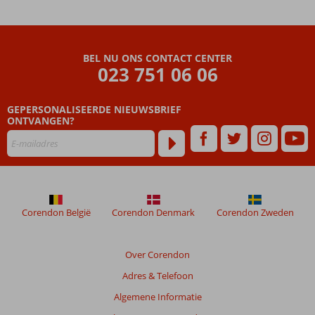
Tosmur
Ruime, nette
(familie)kamers
BEL NU ONS CONTACT CENTER
Kom
023 751 06 06
helemaal
tot rust
in de spa
GEPERSONALISEERDE NIEUWSBRIEF
ONTVANGEN?
Corendon België
Corendon Denmark
Corendon Zweden
Over Corendon
Adres & Telefoon
Algemene Informatie