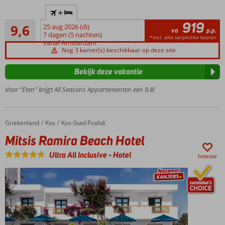
Only
+
Adult:
919
Uitmuntend
minimale
9,6
25 aug 2026 (di)
va
p.p.
105
leeftijd
7 dagen (5 nachten)
*incl. alle verplichte kosten
beoordelingen
vanaf Amsterdam
13 jaar
Nog 3 kamer(s) beschikbaar op deze site
Kleinschalig
en knus
Bekijk deze vakantie
Heerlijk
Voor “Eten” krijgt All Seasons Appartementen een 9,8!
zwembad
om in af
te koelen
Op
Griekenland
Mitsis Ramira Beach Hotel
Home
Kos
Kos-Stad Psalidi
loopafstand
Mitsis Ramira Beach Hotel
van
Kralendijk
Ultra All Inclusive
-
Hotel
bewaar
én het
strand
Moderne
kamers,
appartementen
en studio's