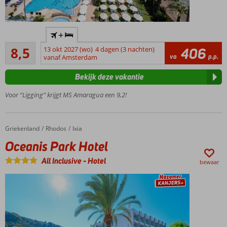
All
Inclusive
Aan de
concept
+
boulevard
Aanrader
en het
8,5
13 okt 2027 (wo)
4 dagen (3 nachten)
406
331
va
p.p.
strand
vanaf Amsterdam
beoordelingen
Een buffet- en
Bekijk deze vakantie
à-la-
carterestaurant
Voor “Ligging” krijgt MS Amaragua een 9,2!
Zwembad
met
uitzicht
Griekenland
Oceanis Park Hotel
Home
Rhodos
Ixia
over zee
Oceanis Park Hotel
Op
loopafstand
All Inclusive
-
Hotel
bewaar
van hartje
Carihuela
Halfpension
ook
mogelijk