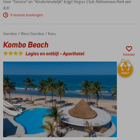
Voor “Service” en “Kindvriendelijk” krijgt Fergus Club Palmanova Park een
helderblauw
8,6!
water en fijn
9 recente boekingen
zand
Gezellige
boulevard
Gambia
Kombo Beach
Home
West Gambia
Kotu
met
Kombo Beach
restaurants,
terrasjes en
Logies en ontbijt
-
Aparthotel
bewaar
winkels
Entertainment,
kids clubs en
splash pool!
All
Inclusive
genieten