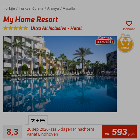
animatieprogramma
Adventure
Turkije
My Home Resort
Home
Turkse Riviera
Alanya
Avsallar
Park &
My Home Resort
Wet 'N
Wild
Ultra All Inclusive
-
Hotel
bewaar
Aquapark
voor
ultiem
plezier!
Culinair
genieten in
maar liefst 6 à-
la-
carterestaurants
Gemoedelijk
+
familiehotel
Zeer goed
met glijbanen,
8,3
26 sep 2026 (za)
5 dagen (4 nachten)
593
379
va
p.p.
comfortabele
vanaf Eindhoven
beoordelingen