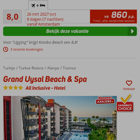
Direct aan
+
het
860
Zeer goed
zandstrand
8,0
26 mrt 2027 (vr)
va
p.p.
306
8 dagen (7 nachten)
Zwembad
*incl. alle verplichte kosten
beoordelingen
vanaf Amsterdam
met
Bekijk deze vakantie
glijbanen
Zeer
Voor “Ligging” krijgt Kombo Beach een 8,8!
vriendelijk
3 recente boekingen
en
behulpzaam
personeel
Turkije
Grand Uysal Beach & Spa
Home
Turkse Riviera
Alanya
Tosmur
All
Grand Uysal Beach & Spa
Inclusive
ook
All Inclusive
-
Hotel
bewaar
mogelijk