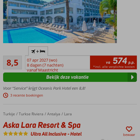
Nabij
+
het
574
Aanrader
strand
8,5
07 apr 2027 (wo)
va
p.p.
762
en
8 dagen (7 nachten)
*incl. alle verplichte kosten
beoordelingen
vanaf Maastricht
centrum
Bekijk deze vakantie
van Ixia
Restaurants
Voor “Service” krijgt Oceanis Park Hotel een 8,8!
en winkels
3 recente boekingen
op
loopafstand
Buffetrestaurant
Turkije
Aska Lara Resort & Spa
Home
Turkse Riviera
Antalya
Lara
met
Aska Lara Resort & Spa
showcooking
Verblijf
Ultra All Inclusive
-
Hotel
bewaar
op basis