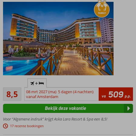
van All
Inclusive
Luxe 5-
+
sterrenhotel
Aanrader
met privé
8,5
08 mrt 2027 (ma)
5 dagen (4 nachten)
509
557
va
p.p.
zandstrand
vanaf Amsterdam
beoordelingen
Voor de
Bekijk deze vakantie
perfecte
familievakantie
Voor “Algemene indruk” krijgt Aska Lara Resort & Spa een 8,5!
Elke dag wat te
17 recente boekingen
doen; uitgebreid