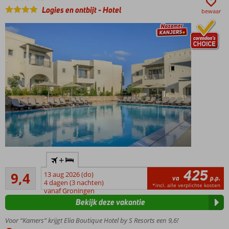
Ontspannen
Logies en ontbijt
-
Hotel
bewaar
aan het
zwembad
Intiem
+
boetiekhotel
425
Uitstekend
met
9,4
13 aug 2026 (do)
va
p.p.
54
moderne
4 dagen (3 nachten)
*incl. alle verplichte kosten
beoordelingen
vanaf Groningen
uitstraling
Bekijk deze vakantie
Rustige
ligging
Voor “Kamers” krijgt Elia Boutique Hotel by S Resorts een 9,6!
vlak bij