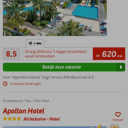
Familiehotel
+
met (ruime)
Aanrader
familiekamers,
8,5
30 aug 2026 (zo)
5 dagen (4 nachten)
620
670
va
p.p.
zwembad met
vanaf Amsterdam
beoordelingen
glijbanen en
Bekijk deze vakantie
nabij
privéstrand
Voor “Algemene indruk” krijgt Terrace Elite Resort een 8,5!
Al jarenlang
12 recente boekingen
grote
favoriet bij
Nederlandse
Griekenland
Apollon Hotel
Home
Kos
Kos-Stad
reizigers!
Apollon Hotel
24/7 Ultra
All Inclusive
All Inclusive
-
Hotel
bewaar
genieten
met