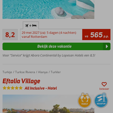
Trendy
+
hotel in het
Zeer goed
hart van
8,2
29 mei 2027 (za)
5 dagen (4 nachten)
565
517
va
p.p.
Playa del
vanaf Rotterdam
beoordelingen
Ingles, op
Bekijk deze vakantie
loopafstand
van het
Voor “Service” krijgt Abora Continental by Lopesan Hotels een 8,5!
strand
Ideaal
voor
Turkije
Eftalia Village
Home
Turkse Riviera
Alanya
Turkler
koppels
en
Eftalia Village
families
All Inclusive
-
Hotel
met
bewaar
kids
Ruime
familiekamers
2