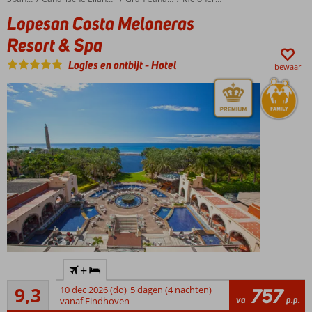
(familie)kamers
Lopesan Costa Meloneras
en suites
Werk aan
Resort & Spa
je kleur
Logies en ontbijt
-
Hotel
bij het
bewaar
zwembad
Relaxen
én
actief?
Kan
allebei
Een top
+
hotel op
Uitstekend
een
9,3
10 dec 2026 (do)
5 dagen (4 nachten)
757
341
va
p.p.
toplocatie!
vanaf Eindhoven
beoordelingen