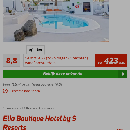
Only Adult
+
accommodatie;
Aanrader
min. leeftijd is
8,8
14 mrt 2027 (zo)
5 dagen (4 nachten)
423
130
va
p.p.
18 jaar
vanaf Amsterdam
beoordelingen
Kleinschalig
Bekijk deze vakantie
complex
Op
Voor “Eten” krijgt Tenesoya een 10,0!
loopafstand
2 recente boekingen
van het
strand
Gelegen
Griekenland
Elia Boutique Hotel by S Resorts
Home
Kreta
Anissaras
in Playa
Elia Boutique Hotel by S
del
Resorts
Ingles