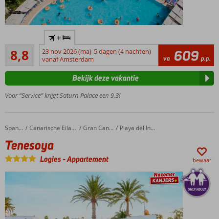
Al
+
jarenlang
Aanrader
een
8,8
23 nov 2026 (ma)
5 dagen (4 nachten)
609
342
va
p.p.
topper in
vanaf Amsterdam
beoordelingen
ons
Bekijk deze vakantie
aanbod
Privé
Voor “Service” krijgt Saturn Palace een 9,3!
zandstrand
met pier?
Check!
Tenesoya
Home
Spanje
Canarische Eilanden
Gran Canaria
Playa del Ingles
Voor de kids:
Tenesoya
aquapark,
waterglijbanen,
Logies
-
Appartement
bewaar
miniclub
Uitgebreid
animatieprogramma
Buffet met
thema en 2 à-la-
carterestaurants