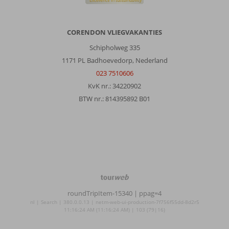
CORENDON VLIEGVAKANTIES
Schipholweg 335
1171 PL Badhoevedorp, Nederland
023 7510606
KvK nr.: 34220902
BTW nr.: 814395892 B01
TourWeb
©
roundTripItem-15340
| ppag=4
NetMatch
nl | Search | 380.0.0.13 | netm-web-ui-production-7f756f55dd-8d2r5
11:16:24 AM (11:16:24 AM) | 103 (79|16)