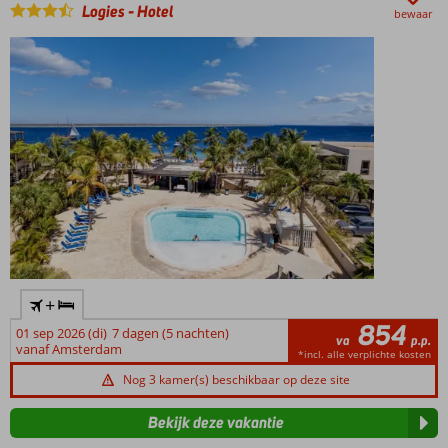
Ook als
Logies
-
Hotel
bewaar
Halfpension
mogelijk
Ruime
familiekamers
+
854
01 sep 2026 (di)
7 dagen (5 nachten)
va
p.p.
vanaf Amsterdam
*incl. alle verplichte kosten
Nog 3 kamer(s) beschikbaar op deze site
Bekijk deze vakantie