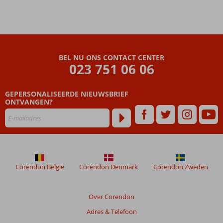
zwemplezier
en gave
glijbanen op
Eftalia
Island!
Nette
BEL NU ONS CONTACT CENTER
familiekamers
023 751 06 06
voor het hele
gezin
GEPERSONALISEERDE NIEUWSBRIEF
Boordevol
ONTVANGEN?
vermaak
en
activiteiten
voor jong
én oud
Corendon België
Corendon Denmark
Corendon Zweden
Over Corendon
Adres & Telefoon