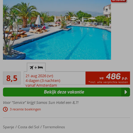
restaurants
en bars
Neem een
+
verfrissende
486
Aanrader
duik in het
8,5
21 aug 2026 (vr)
va
p.p.
722
fijne
4 dagen (3 nachten)
*incl. alle verplichte kosten
beoordelingen
vanaf Amsterdam
zwembad!
Bekijk deze vakantie
Uitstekende
ligging vlak
Voor “Service” krijgt Samos Sun Hotel een 8,7!
bij
3 recente boekingen
Pythagorion
Gratis
shuttleservice
Spanje
Sol Torremolinos Don Pablo
Home
Costa del Sol
Torremolinos
naar het