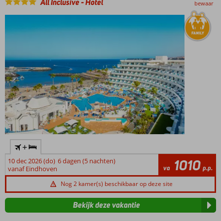
All Inclusive
-
Hotel
groot
bewaar
zwembad
omgeven
door
palmbomen
+
10 dec 2026 (do)
6 dagen (5 nachten)
1010
va
p.p.
vanaf Eindhoven
Nog 2 kamer(s) beschikbaar op deze site
Bekijk deze vakantie