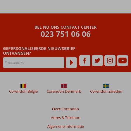
de
of boek een
boot
swim-up
of
Ultra All
trein
Inclusive
naar
BEL NU ONS CONTACT CENTER
met
023 751 06 06
het
24/7
strand
drankjes
Culinair
Een
GEPERSONALISEERDE NIEUWSBRIEF
genieten in
ONTVANGEN?
heerlijke
wel 7
spa,
restaurants
miniclub
en volop
vermaak &
activiteiten
Corendon België
Corendon Denmark
Corendon Zweden
Over Corendon
Adres & Telefoon
Algemene Informatie