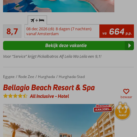
Uitstekende
+
prijs-/kwaliteitverhouding
Aanrader
8,7
08 dec 2026 (di)
8 dagen (7 nachten)
664
Fantastisch
88
va
p.p.
vanaf Amsterdam
aquapark
beoordelingen
Alf Leila Wa
Bekijk deze vakantie
Leila Theater
met
Voor “Service” krijgt Pickalbatros Alf Leila Wa Leila een 9,1!
spectaculaire
shows
Oriëntaalse
Egypte
Bellagio Beach Resort & Spa
Home
Rode Zee
Hurghada
Hurghada-Stad
uitstraling
Bellagio Beach Resort & Spa
Ook
familiekamers
All Inclusive
-
Hotel
bewaar