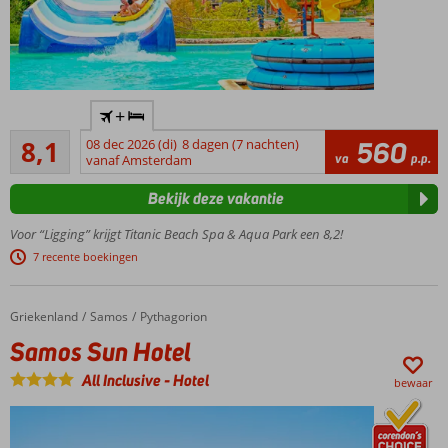
5
restaurants
én een
Food Court
Direct aan
+
het
Zeer goed
privéstrand
8,1
08 dec 2026 (di)
8 dagen (7 nachten)
560
301
va
p.p.
vanaf Amsterdam
Aquafun
beoordelingen
alert!
Bekijk deze vakantie
Geweldig
aquapark
Voor “Ligging” krijgt Titanic Beach Spa & Aqua Park een 8,2!
met
7 recente boekingen
ontelbaar
veel
glijbanen
Griekenland
Samos Sun Hotel
Home
Samos
Pythagorion
Ruime
Samos Sun Hotel
familiekamers
bestaande uit
All Inclusive
-
Hotel
bewaar
2 ruimtes
Volop
keuze aan