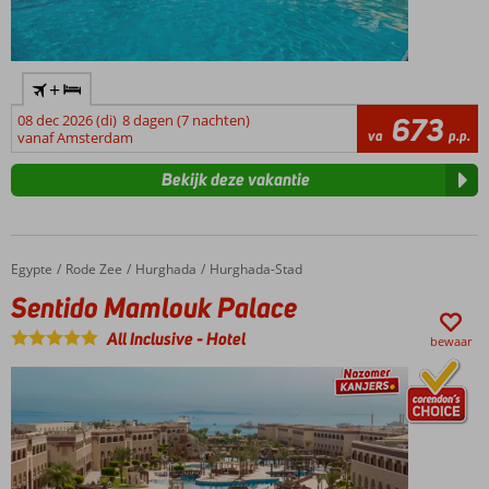
+
08 dec 2026 (di)
8 dagen (7 nachten)
673
va
p.p.
vanaf Amsterdam
Bekijk deze vakantie
Egypte
Sentido Mamlouk Palace
Home
Rode Zee
Hurghada
Hurghada-Stad
Sentido Mamlouk Palace
All Inclusive
-
Hotel
bewaar