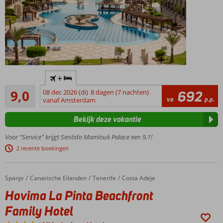
Luxe 5-
+
sterrenhotel
Uitstekend
direct aan
9,0
08 dec 2026 (di)
8 dagen (7 nachten)
692
479
va
p.p.
het
vanaf Amsterdam
beoordelingen
privéstrand
Bekijk deze vakantie
Uitgebreid
aanbod
Voor “Service” krijgt Sentido Mamlouk Palace een 9,1!
aan
2 recente boekingen
restaurants
en bars
Kom
Spanje
Hovima La Pinta Beachfront Family Hotel
Home
Canarische Eilanden
Tenerife
Costa Adeje
helemaal
Hovima La Pinta Beachfront
tot rust
in de Spa
Family Hotel
Waanzinnig