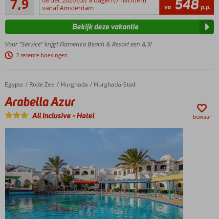
7,9
548
Shuttleservice
373
va
p.p.
vanaf Amsterdam
naar El Quseir
beoordelingen
Duikschool
Bekijk deze vakantie
op het
resort
Voor “Service” krijgt Flamenco Beach & Resort een 8,3!
Ook
2 recente boekingen
familiekamers
met zeezicht
Egypte
Arabella Azur
Home
Rode Zee
Hurghada
Hurghada-Stad
Arabella Azur
All Inclusive
-
Hotel
bewaar