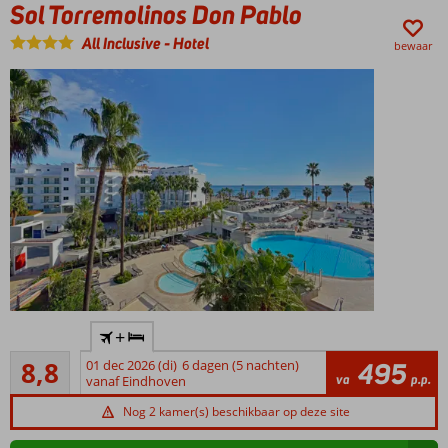
Sol Torremolinos Don Pablo
strand
Kamer
All Inclusive
-
Hotel
bewaar
met
zeezicht
een
aanrader
Kleinschalig
met het
gemak van
All Inclusive
Light
Ruim
+
complex
Aanrader
met vele
8,8
01 dec 2026 (di)
6 dagen (5 nachten)
495
99
va
p.p.
faciliteiten
vanaf Eindhoven
beoordelingen
Modern en
Nog 2 kamer(s) beschikbaar op deze site
comfortablel
hotel, een