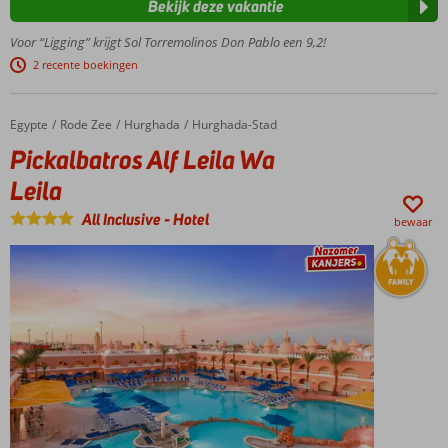
Bekijk deze vakantie
van de
betere in
Voor “Ligging” krijgt Sol Torremolinos Don Pablo een 9,2!
Torremolinos
2 recente boekingen
Aan
het
strand
Egypte
Pickalbatros Alf Leila Wa Leila
Home
Rode Zee
Hurghada
Hurghada-Stad
Vlak bij het
Pickalbatros Alf Leila Wa
centrum van
Leila
Torremolinos
Halfpension,
All Inclusive
-
Hotel
bewaar
Volpension
en All
Inclusive
ook
mogelijk