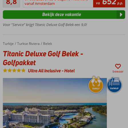
8,8
652
204
va
p.p.
met
vanaf Amsterdam
beoordelingen
prachtige
Bekijk deze vakantie
ligging,
riante
Voor “Service” krijgt Titanic Deluxe Golf Belek een 9,0!
kamers &
suites en
ultieme
waterpret
Turkije
Titanic Deluxe Golf Belek - Golfpakket
Home
Turkse Riviera
Belek
Waan je
Titanic Deluxe Golf Belek -
een royal
Golfpakket
met alle
verfijning
Ultra All Inclusive
-
Hotel
bewaar
en
verwennerij
Rustige
ligging
in het
groen,
aan de
rivier
en
golfclub