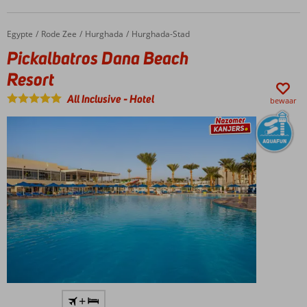
Egypte
Pickalbatros Dana Beach Resort
Home
Rode Zee
Hurghada
Hurghada-Stad
Pickalbatros Dana Beach
Resort
All Inclusive
-
Hotel
bewaar
Perfect
+
vakantieadres