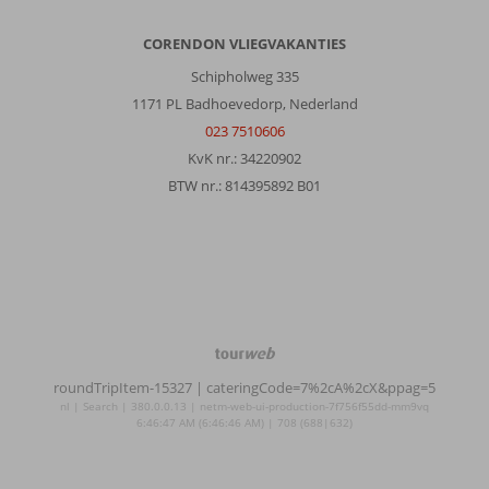
CORENDON VLIEGVAKANTIES
Schipholweg 335
1171 PL Badhoevedorp, Nederland
023 7510606
KvK nr.: 34220902
BTW nr.: 814395892 B01
TourWeb
©
roundTripItem-15327
| cateringCode=7%2cA%2cX&ppag=5
NetMatch
nl | Search | 380.0.0.13 | netm-web-ui-production-7f756f55dd-mm9vq
6:46:47 AM (6:46:46 AM) | 708 (688|632)