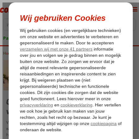
Pakketgarantie
Home
Vakantie reizen
Goedkope (Ultra) All Inclusive
vakanties – Volledig verzorgd!
Vakantie is puur genieten en nergens aan hoeven denken. En
wanneer je kiest voor een verblijf in een (Ultra) All Inclusive hotel, is
het altijd feest! Ook in 2026 biedt Corendon een uitgebreid aanbod