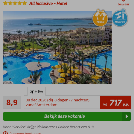
All Inclusive
-
Hotel
bewaar
Een
+
oase
Aanrader
van
8,9
08 dec 2026 (di)
8 dagen (7 nachten)
717
342
va
p.p.
luxe
vanaf Amsterdam
beoordelingen
Prachtig
Bekijk deze vakantie
zandstrand
met eigen
Voor “Service” krijgt Pickalbatros Palace Resort een 9,1!
pier
2 recente boekingen