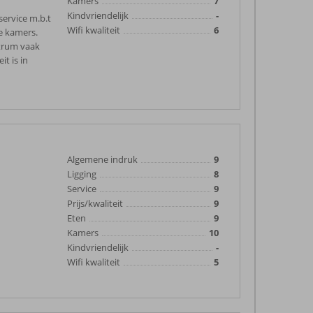
Kamers
7
Kindvriendelijk
-
service m.b.t
Wifi kwaliteit
6
de kamers.
ntrum vaak
t is in
Algemene indruk
9
Ligging
8
Service
9
Prijs/kwaliteit
9
Eten
9
Kamers
10
Kindvriendelijk
-
Wifi kwaliteit
5