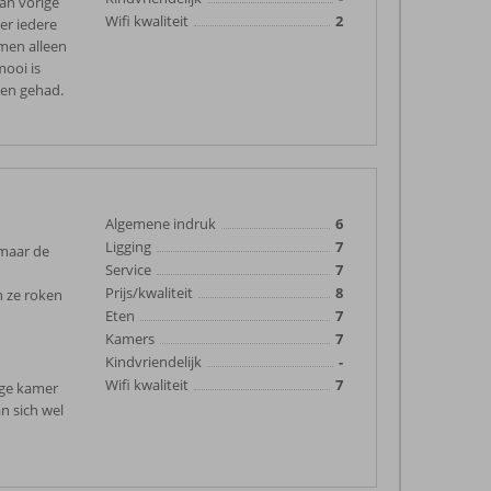
van vorige
Wifi kwaliteit
2
 er iedere
men alleen
mooi is
ben gehad.
Algemene indruk
6
Ligging
7
 maar de
Service
7
Prijs/kwaliteit
8
En ze roken
Eten
7
Kamers
7
Kindvriendelijk
-
Wifi kwaliteit
7
ige kamer
n sich wel