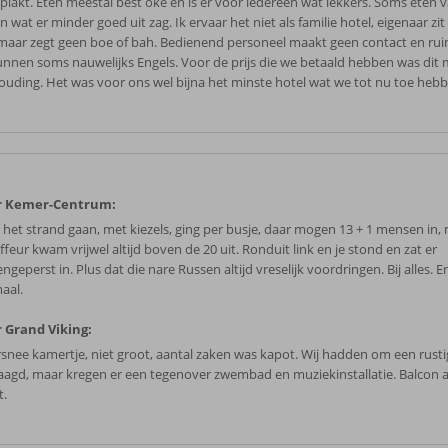
s plakt. Eten meestal best oké en is er voor iedereen wat lekkers. Soms eten 
 wat er minder goed uit zag. Ik ervaar het niet als familie hotel, eigenaar zit
maar zegt geen boe of bah. Bedienend personeel maakt geen contact en rui
kunnen soms nauwelijks Engels. Voor de prijs die we betaald hebben was dit 
ouding. Het was voor ons wel bijna het minste hotel wat we tot nu toe heb
r Kemer-Centrum:
 het strand gaan, met kiezels, ging per busje, daar mogen 13 + 1 mensen in,
feur kwam vrijwel altijd boven de 20 uit. Ronduit link en je stond en zat er
geperst in. Plus dat die nare Russen altijd vreselijk voordringen. Bij alles. 
aal.
 Grand Viking:
snee kamertje, niet groot, aantal zaken was kapot. Wij hadden om een rust
aagd, maar kregen er een tegenover zwembad en muziekinstallatie. Balcon a
t.