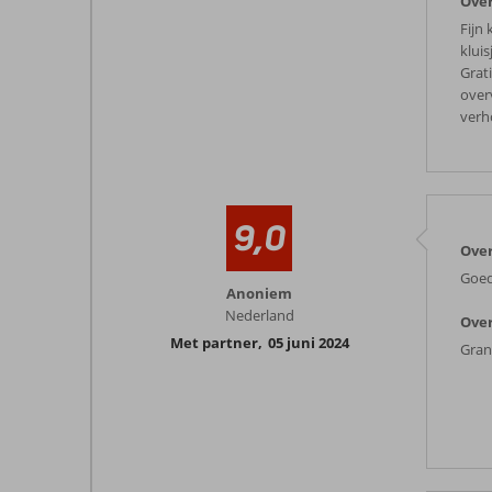
Over
Fijn 
klui
Grat
over
verh
9,0
Ove
Goed
Anoniem
Nederland
Over
Met partner
,
05 juni 2024
Gran