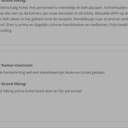
 Grand Viking:
kleinschalig hotel. Het personeel is vriendelijk en behulpzaam. Achterhaalde 
sjes die niet op de kamers zijn maar beneden in de lobby. Betaalde WIFI op 
is Wifi alleen in het gebied rond de receptie. Pendelbusje naar strand en ce
vol. Eten is prima en dagelijks schone handdoeken en bedlinnen. Prijs-kwalitei
ouding.
r Kemer-Centrum:
e bestemming wel een kiezelsteentjes leuke excursies gedaan
 Grand Viking:
d Viking prima hotel Goed eten en fijn personeel