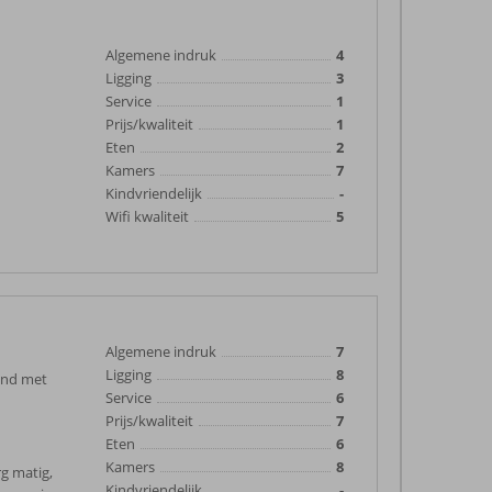
Algemene indruk
4
Ligging
3
Service
1
Prijs/kwaliteit
1
Eten
2
Kamers
7
Kindvriendelijk
-
Wifi kwaliteit
5
Algemene indruk
7
Ligging
8
rand met
Service
6
Prijs/kwaliteit
7
Eten
6
Kamers
8
g matig,
Kindvriendelijk
-