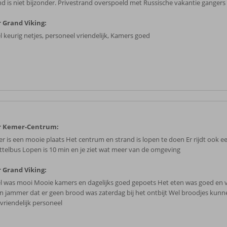
nd is niet bijzonder. Privestrand overspoeld met Russische vakantie gangers
 Grand Viking:
l keurig netjes, personeel vriendelijk, Kamers goed
r Kemer-Centrum:
r is een mooie plaats Het centrum en strand is lopen te doen Er rijdt ook e
ttelbus Lopen is 10 min en je ziet wat meer van de omgeving
 Grand Viking:
l was mooi Mooie kamers en dagelijks goed gepoets Het eten was goed en 
en jammer dat er geen brood was zaterdag bij het ontbijt Wel broodjes kun
 vriendelijk personeel