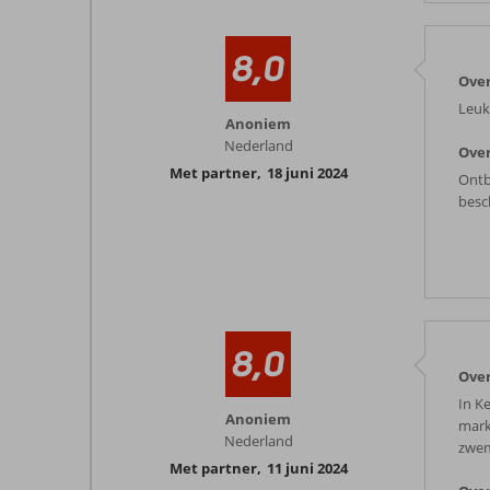
8,0
Ove
Leuk
Anoniem
Nederland
Over
Met partner
,
18 juni 2024
Ontb
besc
8,0
Ove
In K
Anoniem
mark
Nederland
zwem
Met partner
,
11 juni 2024