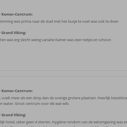
r Kemer-Centrum:
emming was prima naar de stad met het busje te voet was ook te doen
 Grand Viking:
eten was erg slecht weing variatie Kamer was zeer netjes en schoon
r Kemer-Centrum:
, voelt meer als een dorp dan de overige grotere plaatsen. Heerlijk kiezelst
er water. Groot centrum voor elk wat wils.
 Grand Viking:
lijk hotel, zeker geen 4 sterren. Hygiëne rondom van de eetomgeving was er