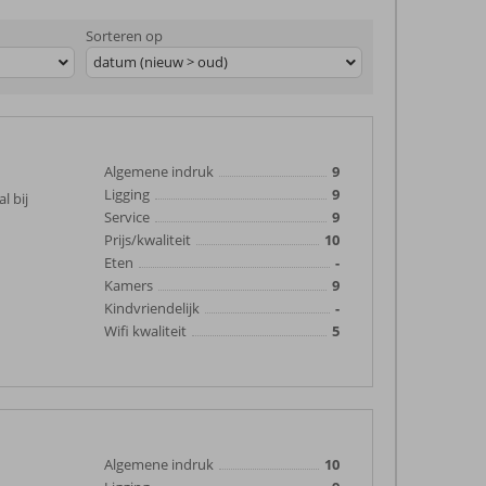
Sorteren op
datum (nieuw > oud)
Algemene indruk
9
Ligging
9
l bij
Service
9
Prijs/kwaliteit
10
Eten
-
Kamers
9
Kindvriendelijk
-
Wifi kwaliteit
5
Algemene indruk
10