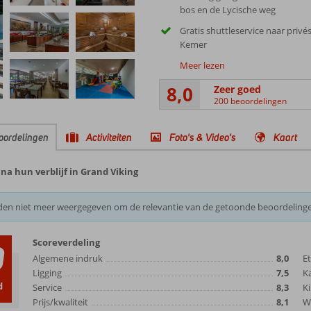
bos en de Lycische weg
Gratis shuttleservice naar privé
Kemer
Meer lezen
8,0
Zeer goed
200 beoordelingen
oordelingen
Activiteiten
Foto's & Video's
Kaart
na hun verblijf in Grand Viking
den niet meer weergegeven om de relevantie van de getoonde beoordeling
Scoreverdeling
0
Algemene indruk
8,0
E
Ligging
7,5
K
d
Service
8,3
Ki
Prijs/kwaliteit
8,1
Wi