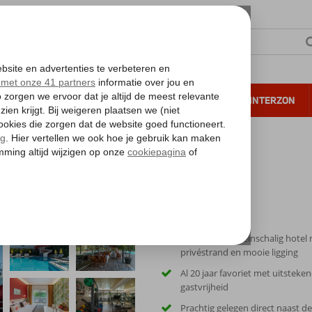
NTIE
VERRE REIZEN
ALL INCLUSIVE
WINTERZON
 annuleren*
ng
Gemoedelijk, kleinschalig hotel
privéstrand en mooie ligging
Al 20 jaar favoriet met uitsteke
gastvrijheid
Prachtig gelegen direct naast de