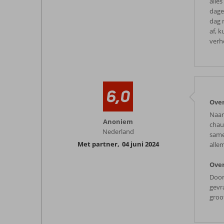
alle
dagen
dag 
af, 
verh
6,0
Ove
Naar
Anoniem
chauf
Nederland
samen
Met partner
,
04 juni 2024
allem
Over
Door
gevr
groo