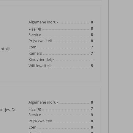
Algemene indruk
8
Ligging
8
Service
8
Prijs/kwaliteit
8
Eten
7
ntbijt
Kamers
7
Kindvriendelijk
-
Wifi kwaliteit
5
Algemene indruk
8
Ligging
7
antjes. De
Service
9
Prijs/kwaliteit
8
Eten
8