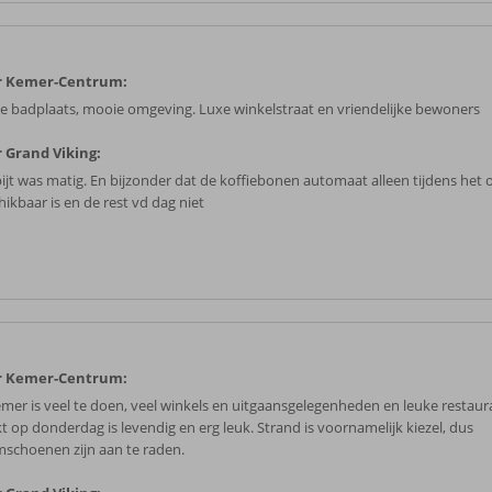
r Kemer-Centrum:
e badplaats, mooie omgeving. Luxe winkelstraat en vriendelijke bewoners
 Grand Viking:
ijt was matig. En bijzonder dat de koffiebonen automaat alleen tijdens het o
hikbaar is en de rest vd dag niet
r Kemer-Centrum:
emer is veel te doen, veel winkels en uitgaansgelegenheden en leuke restaur
t op donderdag is levendig en erg leuk. Strand is voornamelijk kiezel, dus
schoenen zijn aan te raden.