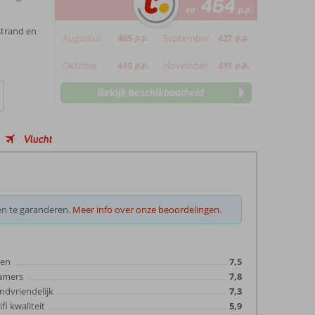
464
va
p.p.
strand en
Augustus
465
p.p.
September
427
p.p.
Oktober
410
p.p.
November
411
p.p.
Bekijk beschikbaarheid
Vlucht
en te garanderen.
Meer info over onze beoordelingen.
ten
7,5
amers
7,8
ndvriendelijk
7,3
fi kwaliteit
5,9