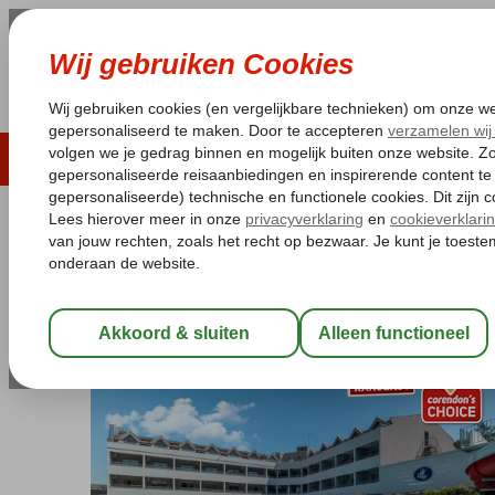
LAST MINUTE
ZOMER 2026
ZONVAKA
Pakketgarantie
Laagsteprijsgarantie*
Gratis
Turkije
Home
Turkse Riviera
Kemer
Kemer-Centrum
Grand Viki
Grand Viking
All Inclusive
-
Hotel