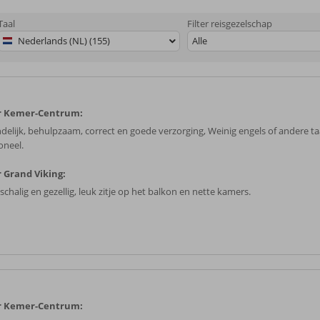
Taal
Filter reisgezelschap
Nederlands (NL) (155)
Alle
r Kemer-Centrum:
ndelijk, behulpzaam, correct en goede verzorging, Weinig engels of andere taa
oneel.
 Grand Viking:
schalig en gezellig, leuk zitje op het balkon en nette kamers.
r Kemer-Centrum: