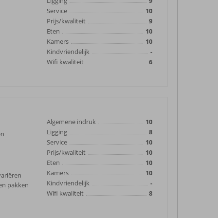
Ligging
9
Service
10
Prijs/kwaliteit
9
Eten
10
Kamers
10
Kindvriendelijk
-
Wifi kwaliteit
6
Algemene indruk
10
Ligging
8
en
Service
10
Prijs/kwaliteit
10
Eten
10
Kamers
10
variëren
Kindvriendelijk
-
nen pakken
Wifi kwaliteit
8