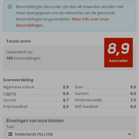
Beoordelingen die ouder zijn dan 48 maanden worden niet
meer weergegeven om de relevantie van de getoonde
beoordelingen te garanderen.
Meer info over onze
beoordelingen.
Totale score
8,9
Gebaseerd op:
105
beoordelingen
Aanrader
Scoreverdeling
Algemene indruk
8,9
Eten
9,0
Ligging
8,0
Kamers
8,5
Service
8,7
Kindvriendelijk
7,5
Prijs/kwaliteit
8,5
Wifi kwaliteit
8,0
Ervaringen van onze klanten
Taal
Nederlands (NL) (59)