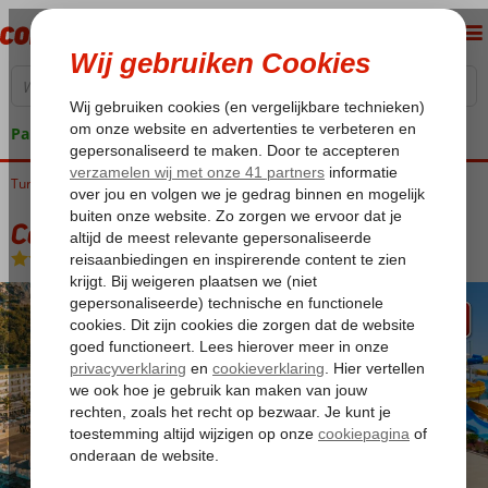
Pakketgarantie
Turkije
Home
Turkse Riviera
Kemer
Beldibi
Corendon Playa Kemer
Corendon Playa Kemer
Ultra All Inclusive
-
Hotel