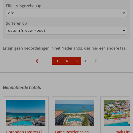
Filter reisgezelschap
Alle
Sorteren op
datum (nieuw > oud)
Er zijn geen beoordelingen in het Nederlands, kies hier een andere taal
…
3
4
5
6
‹
›
Gerelateerde hotels
Corendon Hydros Club Kemer
Fame Residence Kemer & Spa
Limak Limr