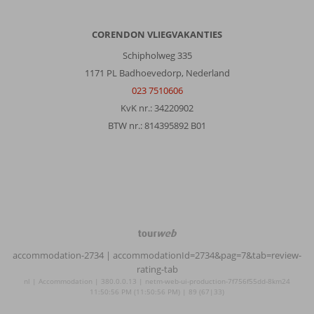
CORENDON VLIEGVAKANTIES
Schipholweg 335
1171 PL Badhoevedorp, Nederland
023 7510606
KvK nr.: 34220902
BTW nr.: 814395892 B01
TourWeb
©
accommodation-2734
| accommodationId=2734&pag=7&tab=review-
NetMatch
rating-tab
nl | Accommodation | 380.0.0.13 | netm-web-ui-production-7f756f55dd-8km24
11:50:56 PM (11:50:56 PM) | 89 (67|33)