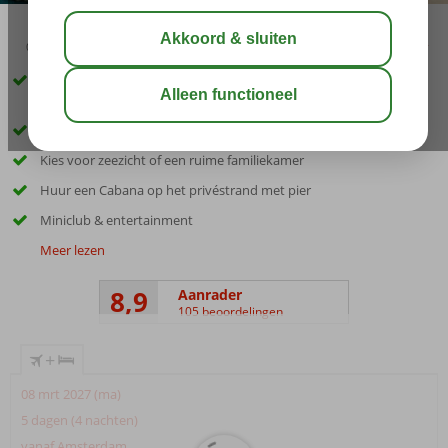
03:45
00:50
aug 33°
C
delen
bewaar
Favoriet familiehotel aan privéstrand, met comfortabele
(familie)kamers en zwembad met glijbanen
24/7 genieten met Ultra All Inclusive
Kies voor zeezicht of een ruime familiekamer
Huur een Cabana op het privéstrand met pier
Miniclub & entertainment
Meer lezen
8,9
Aanrader
105 beoordelingen
+
08 mrt 2027 (ma)
5 dagen (4 nachten)
vanaf Amsterdam