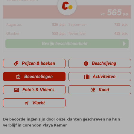
565
va
p.p.
Augustus
826
p.p.
September
735
p.p.
Oktober
553
p.p.
November
455
p.p.
Bekijk beschikbaarheid
Prijzen & boeken
Beschrijving
Beoordelingen
Activiteiten
Foto's & Video's
Kaart
Vlucht
De beoordelingen zijn door onze klanten geschreven na hun
verblijf in Corendon Playa Kemer