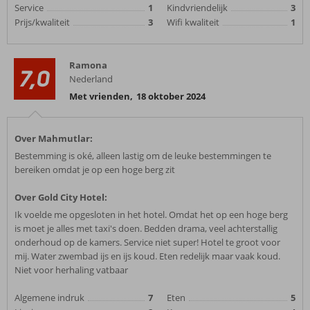
Service
1
Kindvriendelijk
3
Prijs/kwaliteit
3
Wifi kwaliteit
1
Ramona
7,0
Nederland
Met vrienden
,
18 oktober 2024
Over Mahmutlar:
Bestemming is oké, alleen lastig om de leuke bestemmingen te
bereiken omdat je op een hoge berg zit
Over Gold City Hotel:
Ik voelde me opgesloten in het hotel. Omdat het op een hoge berg
is moet je alles met taxi's doen. Bedden drama, veel achterstallig
onderhoud op de kamers. Service niet super! Hotel te groot voor
mij. Water zwembad ijs en ijs koud. Eten redelijk maar vaak koud.
Niet voor herhaling vatbaar
Algemene indruk
7
Eten
5