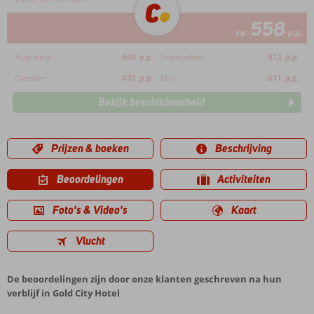
558
va
p.p.
Augustus
604
p.p.
September
512
p.p.
Oktober
472
p.p.
Mei
611
p.p.
Bekijk beschikbaarheid
Prijzen & boeken
Beschrijving
Beoordelingen
Activiteiten
Foto's & Video's
Kaart
Vlucht
De beoordelingen zijn door onze klanten geschreven na hun
verblijf in Gold City Hotel