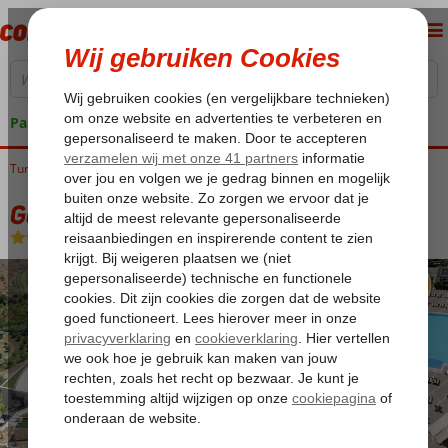
Pakketgarantie
Turkije
Home
Turkse Riviera
Alanya
Mahmutlar
Gold City Hotel
Gold City Hotel
All Inclusive
-
Hotel