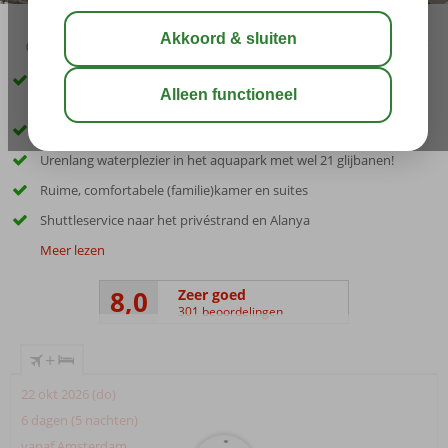
03:45
aug 33°
C
delen
bewaar
Rustig gelegen familiehotel met aquapark, ruime (familie)kamers
en privéstrand
Vanaf de heuvel prachtig uitzicht op de omgeving en de zee
Urenlang waterplezier in het aquapark met wel 21 glijbanen!
Ruime, comfortabele (familie)kamer en suites
Shuttleservice naar het privéstrand en Alanya
Meer lezen
8,0
Zeer goed
301 beoordelingen
+
22 okt 2026 (do)
6 dagen (5 nachten)
vanaf Amsterdam