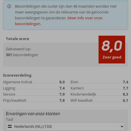
Beoordelingen die ouder zijn dan 48 maanden worden niet
meer weergegeven om de relevantie van de getoonde
beoordelingen te garanderen.
Meer info over onze
beoordelingen.
Totale score
8,0
Gebaseerd op:
301
beoordelingen
Zeer goed
Scoreverdeling
Algemene indruk
8,0
Eten
7,4
Ligging
7,4
Kamers
7,7
Service
7,9
Kindvriendelijk
8,3
Prijs/kwaliteit
7,8
Wifi kwaliteit
6,1
Ervaringen van onze klanten
Taal
Nederlands (NL) (133)