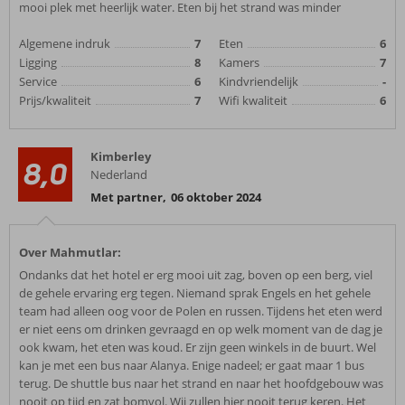
mooi plek met heerlijk water. Eten bij het strand was minder
Algemene indruk
7
Eten
6
Ligging
8
Kamers
7
Service
6
Kindvriendelijk
-
Prijs/kwaliteit
7
Wifi kwaliteit
6
Kimberley
8,0
Nederland
Met partner
,
06 oktober 2024
Over Mahmutlar:
Ondanks dat het hotel er erg mooi uit zag, boven op een berg, viel
de gehele ervaring erg tegen. Niemand sprak Engels en het gehele
team had alleen oog voor de Polen en russen. Tijdens het eten werd
er niet eens om drinken gevraagd en op welk moment van de dag je
ook kwam, het eten was koud. Er zijn geen winkels in de buurt. Wel
kan je met een bus naar Alanya. Enige nadeel; er gaat maar 1 bus
terug. De shuttle bus naar het strand en naar het hoofdgebouw was
nooit op tijd en zat bomvol. Wij zullen hier nooit terug keren. Het