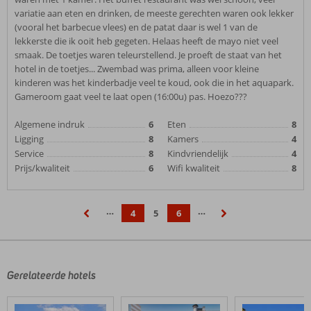
variatie aan eten en drinken, de meeste gerechten waren ook lekker
(vooral het barbecue vlees) en de patat daar is wel 1 van de
lekkerste die ik ooit heb gegeten. Helaas heeft de mayo niet veel
smaak. De toetjes waren teleurstellend. Je proeft de staat van het
hotel in de toetjes... Zwembad was prima, alleen voor kleine
kinderen was het kinderbadje veel te koud, ook die in het aquapark.
Gameroom gaat veel te laat open (16:00u) pas. Hoezo???
Algemene indruk
6
Eten
8
Ligging
8
Kamers
4
Service
8
Kindvriendelijk
4
Prijs/kwaliteit
6
Wifi kwaliteit
8
…
…
4
5
6
‹
›
Gerelateerde hotels