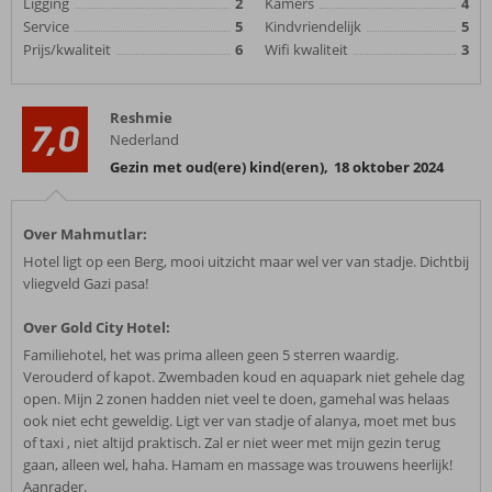
Ligging
2
Kamers
4
Service
5
Kindvriendelijk
5
Prijs/kwaliteit
6
Wifi kwaliteit
3
Reshmie
7,0
Nederland
Gezin met oud(ere) kind(eren)
,
18 oktober 2024
Over Mahmutlar:
Hotel ligt op een Berg, mooi uitzicht maar wel ver van stadje. Dichtbij
vliegveld Gazi pasa!
Over Gold City Hotel:
Familiehotel, het was prima alleen geen 5 sterren waardig.
Verouderd of kapot. Zwembaden koud en aquapark niet gehele dag
open. Mijn 2 zonen hadden niet veel te doen, gamehal was helaas
ook niet echt geweldig. Ligt ver van stadje of alanya, moet met bus
of taxi , niet altijd praktisch. Zal er niet weer met mijn gezin terug
gaan, alleen wel, haha. Hamam en massage was trouwens heerlijk!
Aanrader.