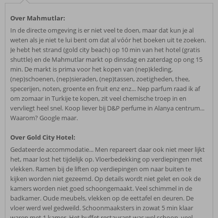
Over Mahmutlar:
In de directe omgeving is er niet veel te doen, maar dat kun je al
weten als je niet te lui bent om dat al vóór het boeken uit te zoeken.
Je hebt het strand (gold city beach) op 10 min van het hotel (gratis
shuttle) en de Mahmutlar markt op dinsdag en zaterdag op ong 15
min. De markt is prima voor het kopen van (nep)kleding,
(nep)schoenen, (nep)sieraden, (nep)tassen, zoetigheden, thee,
specerijen, noten, groente en fruit enz enz... Nep parfum raad ik af
om zomaar in Turkije te kopen, zit veel chemische troep in en
vervliegt heel snel. Koop liever bij D&P perfume in Alanya centrum...
Waarom? Google maar.
Over Gold City Hotel:
Gedateerde accommodatie... Men repareert daar ook niet meer lijkt
het, maar lost het tijdelijk op. Vloerbedekking op verdiepingen met
vlekken. Ramen bij de liften op verdiepingen om naar buiten te
kijken worden niet gezeemd. Op details wordt niet gelet en ook de
kamers worden niet goed schoongemaakt. Veel schimmel in de
badkamer. Oude meubels, vlekken op de eettafel en deuren. De
vloer werd wel gedweild. Schoonmaaksters in zowat 5 min klaar
waren met 1 kamer. Het buffet restaurant was wel schoon, veel