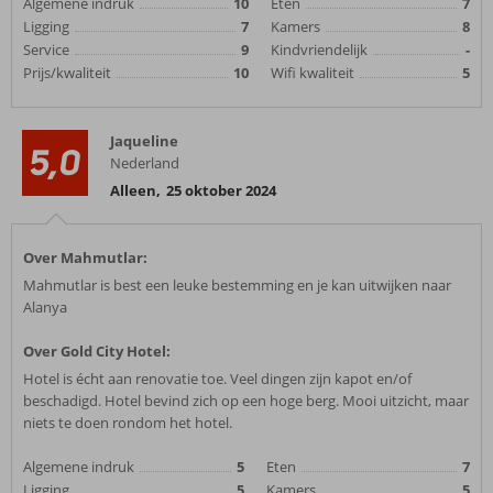
Algemene indruk
10
Eten
7
Ligging
7
Kamers
8
Service
9
Kindvriendelijk
-
Prijs/kwaliteit
10
Wifi kwaliteit
5
Jaqueline
5,0
Nederland
Alleen
,
25 oktober 2024
Over Mahmutlar:
Mahmutlar is best een leuke bestemming en je kan uitwijken naar
Alanya
Over Gold City Hotel:
Hotel is écht aan renovatie toe. Veel dingen zijn kapot en/of
beschadigd. Hotel bevind zich op een hoge berg. Mooi uitzicht, maar
niets te doen rondom het hotel.
Algemene indruk
5
Eten
7
Ligging
5
Kamers
5