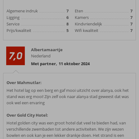
Algemene indruk
7
Eten
7
Ligging
6
Kamers
7
Service
8
Kindvriendelijk
7
Prijs/kwaliteit
5
Wifi kwaliteit
7
Albertamaartje
7,0
Nederland
Met partner
,
11 oktober 2024
Over Mahmutlar:
Het hotel lag op een berg en gaf mooi uitzicht over alanya, ook het
stand was erg mooi! Zijn zelf ook naar alanya stad geweest dat was
ook wel een ervaring
Over Gold City Hotel:
Hotel golden city was een groot hotel dat veel te bieden had, van
verschillende zwembaden tot andere activiteiten. We zijn wezen
bowlen en ook kan je een lekker drankje doen. Het strand is een