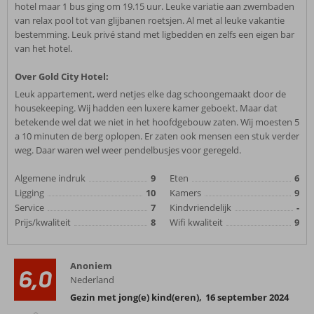
hotel maar 1 bus ging om 19.15 uur. Leuke variatie aan zwembaden
van relax pool tot van glijbanen roetsjen. Al met al leuke vakantie
bestemming. Leuk privé stand met ligbedden en zelfs een eigen bar
van het hotel.
Over Gold City Hotel:
Leuk appartement, werd netjes elke dag schoongemaakt door de
housekeeping. Wij hadden een luxere kamer geboekt. Maar dat
betekende wel dat we niet in het hoofdgebouw zaten. Wij moesten 5
a 10 minuten de berg oplopen. Er zaten ook mensen een stuk verder
weg. Daar waren wel weer pendelbusjes voor geregeld.
Algemene indruk
9
Eten
6
Ligging
10
Kamers
9
Service
7
Kindvriendelijk
-
Prijs/kwaliteit
8
Wifi kwaliteit
9
Anoniem
6,0
Nederland
Gezin met jong(e) kind(eren)
,
16 september 2024