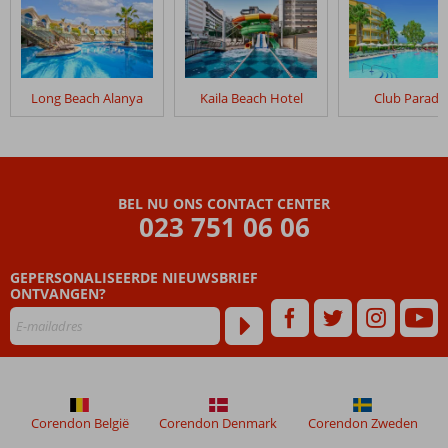
Long Beach Alanya
Kaila Beach Hotel
Club Paradi
BEL NU ONS CONTACT CENTER
023 751 06 06
GEPERSONALISEERDE NIEUWSBRIEF
ONTVANGEN?
Corendon België
Corendon Denmark
Corendon Zweden