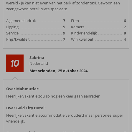
wereld - je kan niet even van het park af zonder taxi. Gewoon een
zeer gewoon hotel! Niets speciaals!
Algemene indruk
7
Eten
6
Ligging
5
Kamers
7
Service
9
Kindvriendelijk
8
Prijs/kwaliteit
7
Wifi kwaliteit
4
Sabrina
10
Nederland
Met vrienden
,
25 oktober 2024
Over Mahmutlar:
Heerlijke vakantie zou zo nog een keer gaan aanrader
Over Gold City Hotel:
Heerlijke vakantie accommodatie verouderd maar personeel super
vriendelijk.