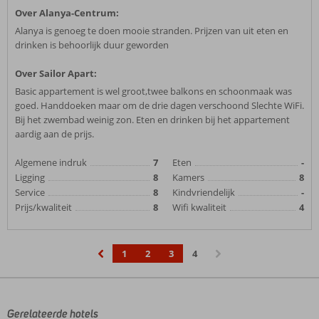
Over Alanya-Centrum:
Alanya is genoeg te doen mooie stranden. Prijzen van uit eten en
drinken is behoorlijk duur geworden
Over Sailor Apart:
Basic appartement is wel groot,twee balkons en schoonmaak was
goed. Handdoeken maar om de drie dagen verschoond Slechte WiFi.
Bij het zwembad weinig zon. Eten en drinken bij het appartement
aardig aan de prijs.
Algemene indruk
7
Eten
-
Ligging
8
Kamers
8
Service
8
Kindvriendelijk
-
Prijs/kwaliteit
8
Wifi kwaliteit
4
1
2
3
4
‹
›
Gerelateerde hotels