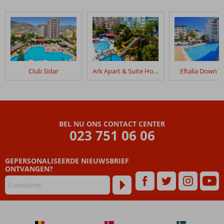
Club Sidar
Ark Apart & Suite Hotel
Eftalia Down 
BEL NU ONS CONTACT CENTER
023 751 06 06
GEPERSONALISEERDE NIEUWSBRIEF
ONTVANGEN?