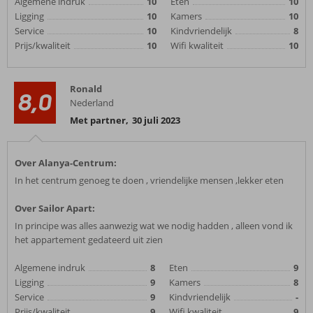
Algemene indruk
10
Eten
10
Ligging
10
Kamers
10
Service
10
Kindvriendelijk
8
Prijs/kwaliteit
10
Wifi kwaliteit
10
Ronald
8,0
Nederland
Met partner
,
30 juli 2023
Over Alanya-Centrum:
In het centrum genoeg te doen , vriendelijke mensen ,lekker eten
Over Sailor Apart:
In principe was alles aanwezig wat we nodig hadden , alleen vond ik
het appartement gedateerd uit zien
Algemene indruk
8
Eten
9
Ligging
9
Kamers
8
Service
9
Kindvriendelijk
-
Prijs/kwaliteit
9
Wifi kwaliteit
9