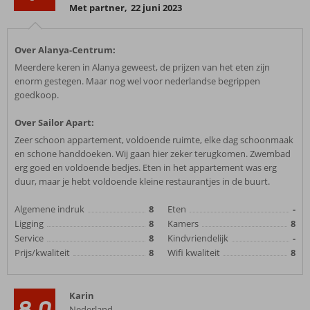
Met partner
,
22 juni 2023
Over Alanya-Centrum:
Meerdere keren in Alanya geweest, de prijzen van het eten zijn
enorm gestegen. Maar nog wel voor nederlandse begrippen
goedkoop.
Over Sailor Apart:
Zeer schoon appartement, voldoende ruimte, elke dag schoonmaak
en schone handdoeken. Wij gaan hier zeker terugkomen. Zwembad
erg goed en voldoende bedjes. Eten in het appartement was erg
duur, maar je hebt voldoende kleine restaurantjes in de buurt.
Algemene indruk
8
Eten
-
Ligging
8
Kamers
8
Service
8
Kindvriendelijk
-
Prijs/kwaliteit
8
Wifi kwaliteit
8
Karin
8,0
Nederland