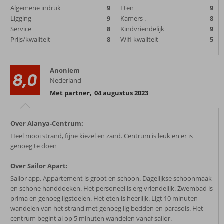
Algemene indruk
9
Eten
9
Ligging
9
Kamers
8
Service
8
Kindvriendelijk
9
Prijs/kwaliteit
8
Wifi kwaliteit
5
Anoniem
8,0
Nederland
Met partner
,
04 augustus 2023
Over Alanya-Centrum:
Heel mooi strand, fijne kiezel en zand. Centrum is leuk en er is
genoeg te doen
Over Sailor Apart:
Sailor app, Appartement is groot en schoon. Dagelijkse schoonmaak
en schone handdoeken. Het personeel is erg vriendelijk. Zwembad is
prima en genoeg ligstoelen. Het eten is heerlijk. Ligt 10 minuten
wandelen van het strand met genoeg lig bedden en parasols. Het
centrum begint al op 5 minuten wandelen vanaf sailor.