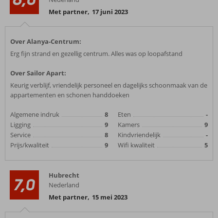
Met partner
,
17 juni 2023
Over Alanya-Centrum:
Erg fijn strand en gezellig centrum. Alles was op loopafstand
Over Sailor Apart:
Keurig verblijf, vriendelijk personeel en dagelijks schoonmaak van de
appartementen en schonen handdoeken
Algemene indruk
8
Eten
-
Ligging
9
Kamers
9
Service
8
Kindvriendelijk
-
Prijs/kwaliteit
9
Wifi kwaliteit
5
Hubrecht
7,0
Nederland
Met partner
,
15 mei 2023