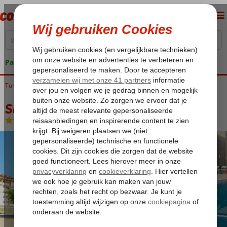
Pakketgarantie
Turkije
Home
Turkse Riviera
Alanya
Alanya-Centrum
Sailor Apart
Sailor Apart
Logies
-
Appartement