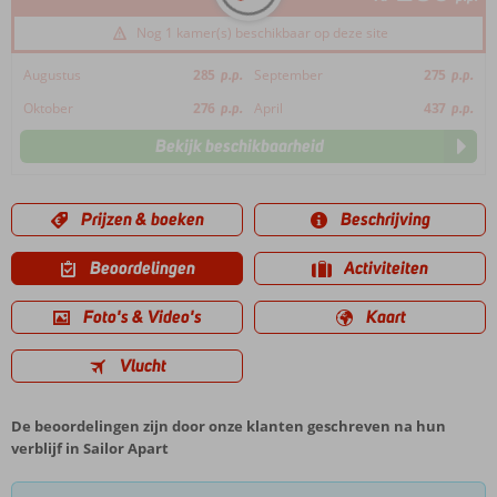
Nog 1 kamer(s) beschikbaar op deze site
Augustus
285
p.p.
September
275
p.p.
Oktober
276
p.p.
April
437
p.p.
Bekijk beschikbaarheid
Prijzen & boeken
Beschrijving
Beoordelingen
Activiteiten
Foto's & Video's
Kaart
Vlucht
De beoordelingen zijn door onze klanten geschreven na hun
verblijf in Sailor Apart