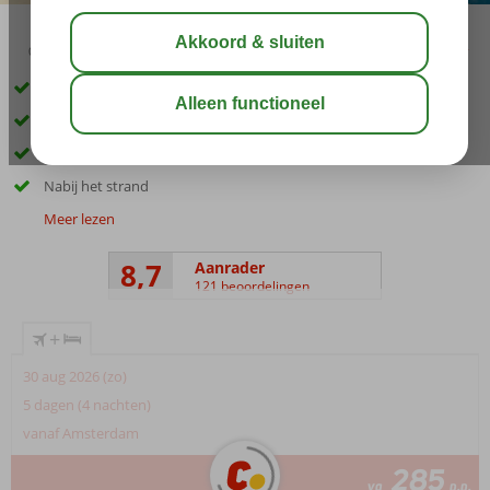
03:45
aug 33°
C
delen
bewaar
Comfortabele kamers
Uitstekende service en vriendelijk personeel
Heerlijke gerechten in het restaurant
Nabij het strand
Meer lezen
8,7
Aanrader
121 beoordelingen
+
30 aug 2026 (zo)
5 dagen (4 nachten)
vanaf Amsterdam
285
va
p.p.