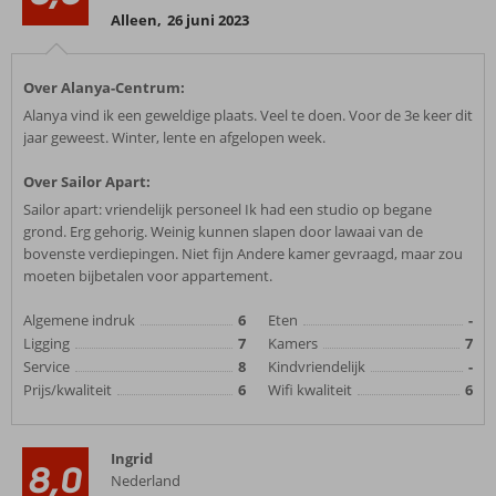
Alleen
,
26 juni 2023
Over Alanya-Centrum:
Alanya vind ik een geweldige plaats. Veel te doen. Voor de 3e keer dit
jaar geweest. Winter, lente en afgelopen week.
Over Sailor Apart:
Sailor apart: vriendelijk personeel Ik had een studio op begane
grond. Erg gehorig. Weinig kunnen slapen door lawaai van de
bovenste verdiepingen. Niet fijn Andere kamer gevraagd, maar zou
moeten bijbetalen voor appartement.
Algemene indruk
6
Eten
-
Ligging
7
Kamers
7
Service
8
Kindvriendelijk
-
Prijs/kwaliteit
6
Wifi kwaliteit
6
Ingrid
8,0
Nederland