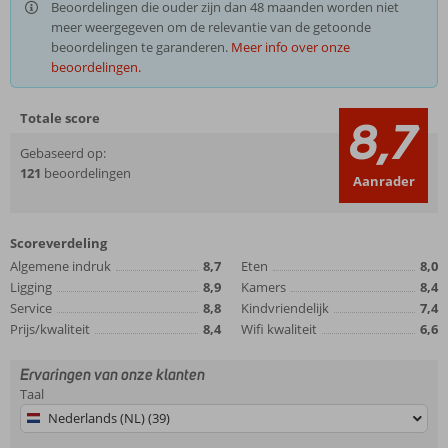
Beoordelingen die ouder zijn dan 48 maanden worden niet
meer weergegeven om de relevantie van de getoonde
beoordelingen te garanderen.
Meer info over onze
beoordelingen.
Totale score
8,7
Gebaseerd op:
121
beoordelingen
Aanrader
Scoreverdeling
Algemene indruk
8,7
Eten
8,0
Ligging
8,9
Kamers
8,4
Service
8,8
Kindvriendelijk
7,4
Prijs/kwaliteit
8,4
Wifi kwaliteit
6,6
Ervaringen van onze klanten
Taal
Nederlands (NL) (39)