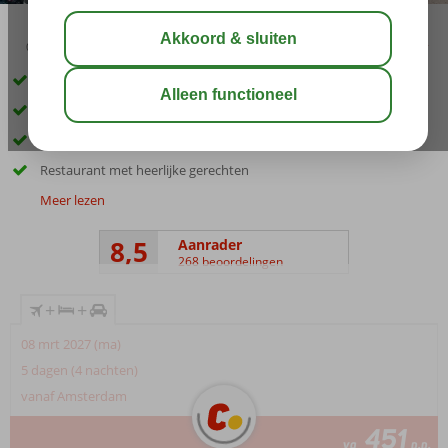
03:45
aug 33°
C
delen
bewaar
Inclusief huurauto
Op ca. 50m van het Kleopatra strand
Alanya op loopafstand
Restaurant met heerlijke gerechten
Meer lezen
8,5
Aanrader
268 beoordelingen
+
+
08 mrt 2027 (ma)
5 dagen (4 nachten)
vanaf Amsterdam
451
va
p.p.