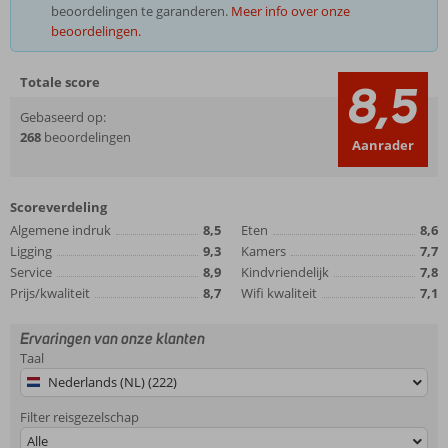
beoordelingen te garanderen.
Meer info over onze
beoordelingen.
Totale score
8,5
Gebaseerd op:
268
beoordelingen
Aanrader
Scoreverdeling
Algemene indruk
8,5
Eten
8,6
Ligging
9,3
Kamers
7,7
Service
8,9
Kindvriendelijk
7,8
Prijs/kwaliteit
8,7
Wifi kwaliteit
7,1
Ervaringen van onze klanten
Taal
Nederlands (NL) (222)
Filter reisgezelschap
Alle