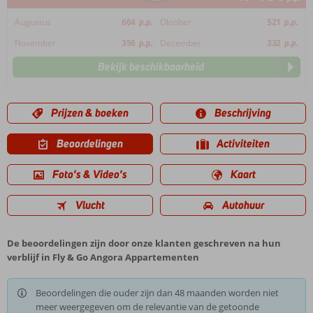
Augustus
664
p.p.
Oktober
521
p.p.
November
356
p.p.
December
332
p.p.
Bekijk beschikbaarheid
Prijzen & boeken
Beschrijving
Beoordelingen
Activiteiten
Foto's & Video's
Kaart
Vlucht
Autohuur
De beoordelingen zijn door onze klanten geschreven na hun
verblijf in Fly & Go Angora Appartementen
Beoordelingen die ouder zijn dan 48 maanden worden niet
meer weergegeven om de relevantie van de getoonde