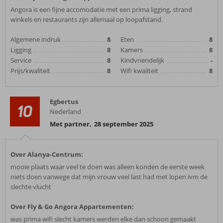
Angora is een fijne accomodatie met een prima ligging, strand
winkels en restaurants zijn allemaal op loopafstand.
Algemene indruk
8
Eten
8
Ligging
8
Kamers
8
Service
8
Kindvriendelijk
-
Prijs/kwaliteit
8
Wifi kwaliteit
8
Egbertus
10
Nederland
Met partner
,
28 september 2025
Over Alanya-Centrum:
mooie plaats waar veel te doen was alleen konden de eerste week
niets doen vanwege dat mijn vrouw veel last had met lopen ivm de
slechte vlucht
Over Fly & Go Angora Appartementen:
was prima wifi slecht kamers werden elke dan schoon gemaakt