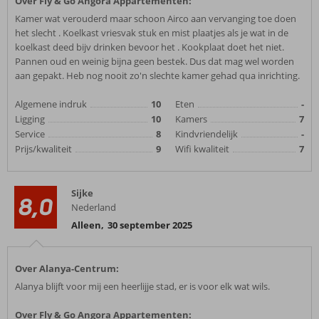
Over Fly & Go Angora Appartementen:
Kamer wat verouderd maar schoon Airco aan vervanging toe doen
het slecht . Koelkast vriesvak stuk en mist plaatjes als je wat in de
koelkast deed bijv drinken bevoor het . Kookplaat doet het niet.
Pannen oud en weinig bijna geen bestek. Dus dat mag wel worden
aan gepakt. Heb nog nooit zo'n slechte kamer gehad qua inrichting.
Algemene indruk
10
Eten
-
Ligging
10
Kamers
7
Service
8
Kindvriendelijk
-
Prijs/kwaliteit
9
Wifi kwaliteit
7
Sijke
8,0
Nederland
Alleen
,
30 september 2025
Over Alanya-Centrum:
Alanya blijft voor mij een heerlijje stad, er is voor elk wat wils.
Over Fly & Go Angora Appartementen: