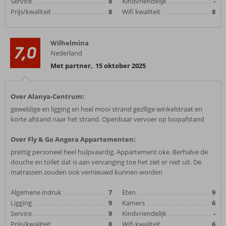
Service
8
Kindvriendelijk
-
Prijs/kwaliteit
8
Wifi kwaliteit
8
Wilhelmina
7,0
Nederland
Met partner
,
15 oktober 2025
Over Alanya-Centrum:
geweldige en ligging en heel mooi strand gezllige winkelstraat en
korte afstand naar het strand. Openbaar vervoer op loopafstand
Over Fly & Go Angora Appartementen:
prettig personeel heel hulpvaardig. Appartement oke. Berhalve de
douche en toilet dat is aan vervanging toe het ziet er niet uit. De
matrassen zouden ook vernieuwd kunnen worden
Algemene indruk
7
Eten
9
Ligging
9
Kamers
6
Service
9
Kindvriendelijk
-
Prijs/kwaliteit
8
Wifi kwaliteit
6