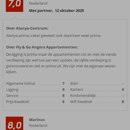
7,0
Nederland
Met partner
,
12 oktober 2025
Over Alanya-Centrum:
Alanya prima, vaker geweest ook deze keer weer prima.
Over Fly & Go Angora Appartementen:
De ligging is prima maar de appartementen tot en met de vierde
verdieping zijn wel toe aan een update. de vijfde verdieping is
gerenoveerd en ziet er prima uit. We zijn met de eigenaar wezen
kijken.
Algemene indruk
7
Eten
-
Ligging
9
Kamers
6
Service
8
Kindvriendelijk
-
Prijs/kwaliteit
8
Wifi kwaliteit
8
Marinus
8,0
Nederland