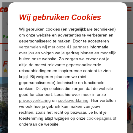
Pakketgarantie
Home
Turkije
Turkse Riviera
Alanya
Alanya-Centrum
Fly & Go Angora Appartementen
Fly & Go Angora Appartementen
Logies
-
Appartement