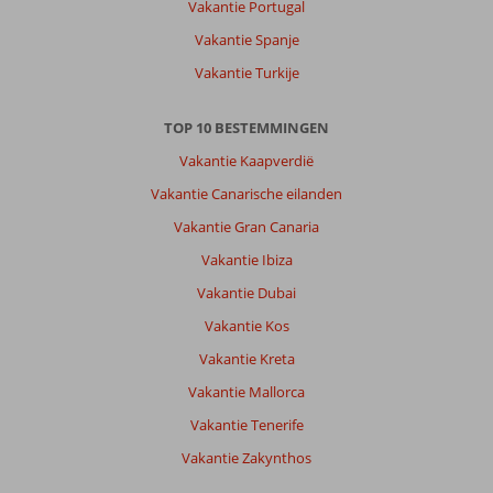
Vakantie Portugal
leuk.
Vakantie Spanje
De
binnenstad
Vakantie Turkije
ook
wel
TOP 10 BESTEMMINGEN
leuk
om
Vakantie Kaapverdië
te
Vakantie Canarische eilanden
shoppen
maar
Vakantie Gran Canaria
het
Vakantie Ibiza
eten
en
Vakantie Dubai
drinken
Vakantie Kos
was
echt
Vakantie Kreta
belachelijk
Vakantie Mallorca
duur
een
Vakantie Tenerife
biertje
Vakantie Zakynthos
was
makkelijk