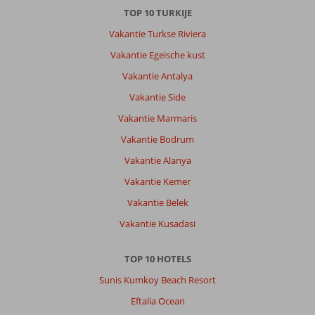
9
TOP 10 TURKIJE
a
Vakantie Turkse Riviera
10
euro.
Vakantie Egeische kust
En
Vakantie Antalya
voor
een
Vakantie Side
simpele
Vakantie Marmaris
kebab
ben
Vakantie Bodrum
je
Vakantie Alanya
ook
zo
Vakantie Kemer
15
Vakantie Belek
euro
kwijt.
Vakantie Kusadasi
Over
TOP 10 HOTELS
Liman
Appartementen:
Sunis Kumkoy Beach Resort
Liman
Eftalia Ocean
apart