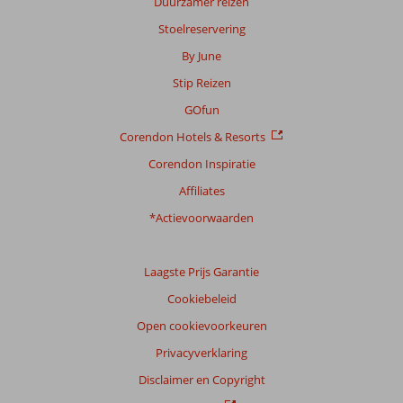
Duurzamer reizen
Stoelreservering
Scoreverdeling
By June
Algemene indruk
8,3
Eten
7,8
Stip Reizen
Ligging
8,9
Kamers
7,6
Service
8,4
Kindvriendelijk
7,8
GOfun
Prijs/kwaliteit
8,5
Wifi kwaliteit
7,5
Corendon Hotels & Resorts
Corendon Inspiratie
Ervaringen
van
Affiliates
onze
klanten
*Actievoorwaarden
Taal
Nederlands (NL) (158)
Laagste Prijs Garantie
Filter
Cookiebeleid
reisgezelschap
Open cookievoorkeuren
Alle
Privacyverklaring
Sorteren
op
Disclaimer en Copyright
datum (nieuw > oud)