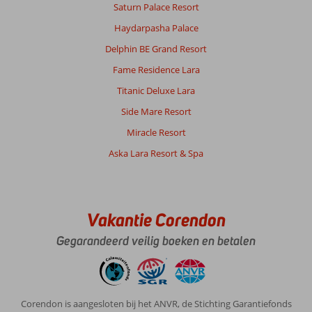
is
Saturn Palace Resort
een
Haydarpasha Palace
knus
hotel
Delphin BE Grand Resort
met
Fame Residence Lara
een
lekker
Titanic Deluxe Lara
zwembadje.
Side Mare Resort
De
kamers
Miracle Resort
zijn
Aska Lara Resort & Spa
oke
daar
is
alles
mee
Vakantie Corendon
gezegd.
Gegarandeerd veilig boeken en betalen
Het
meeste
personeel
is
heel
Corendon is aangesloten bij het ANVR, de Stichting Garantiefonds
aardig