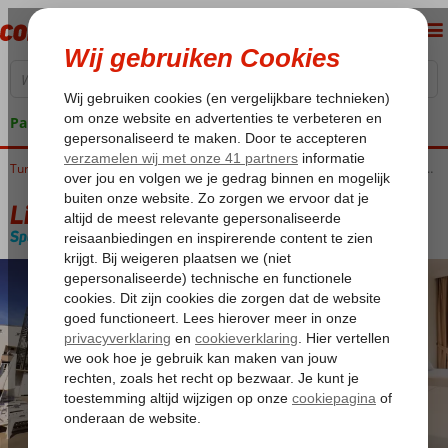
Pakketgarantie
Turkije
Home
Egeische kust
Marmaris
Marmaris-Centrum
Liman Appartementen
Liman Appartementen
Special category
Logies
-
Appartement