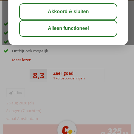
03:30
01:30
aug 33°
C
delen
bewaar
In het centrum van Marmaris
Op loopafstand van het strand
Ruime en nette appartementen
Ontbijt ook mogelijk
Meer lezen
8,3
Zeer goed
176 beoordelingen
+
25 aug 2026 (di)
8 dagen (7 nachten)
vanaf Amsterdam
325
va
p.p.