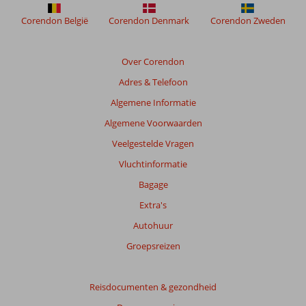
om
de
Corendon België
Corendon Denmark
Corendon Zweden
relevantie
van
de
Over Corendon
getoonde
Adres & Telefoon
beoordelingen
te
Algemene Informatie
garanderen.
Algemene Voorwaarden
Meer
info
Veelgestelde Vragen
over
Vluchtinformatie
onze
beoordelingen.
Bagage
Extra's
Totale
Autohuur
score
Groepsreizen
Gebaseerd
op:
176
Reisdocumenten & gezondheid
beoordelingen