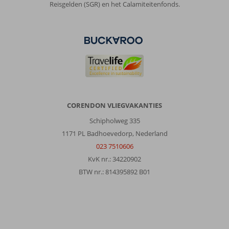
Reisgelden (SGR) en het Calamiteitenfonds.
en
bij
aankomst
en
vertrek
brengen
nemen
hun
de
koffers
CORENDON VLIEGVAKANTIES
mee
Schipholweg 335
dus
erg
1171 PL Badhoevedorp, Nederland
goede
023 7510606
service.
KvK nr.: 34220902
Je
BTW nr.: 814395892 B01
moet
bij
voorkeur
zeker
aangeven
dat