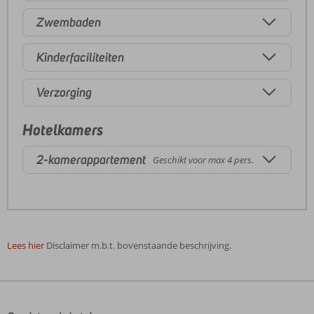
Zwembaden
Kinderfaciliteiten
Verzorging
Hotelkamers
2-kamerappartement
Geschikt voor max 4 pers.
Lees hier
Disclaimer m.b.t. bovenstaande beschrijving.
De
beoordelingen
zijn