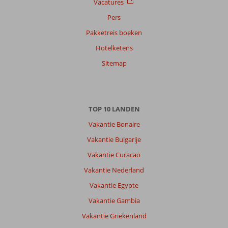
Vacatures
Pers
Anoniem
8,0
Pakketreis boeken
Nederland
Hotelketens
Gezin met jong(e) kind(eren)
,
21 juli 2026
Sitemap
Over
Marmaris-
TOP 10 LANDEN
Centrum:
Vakantie Bonaire
Er
is
Vakantie Bulgarije
genoeg
Vakantie Curacao
te
doen
Vakantie Nederland
in
Vakantie Egypte
Marmaris.
Het
Vakantie Gambia
strand(halve
Vakantie Griekenland
grindbak)
was