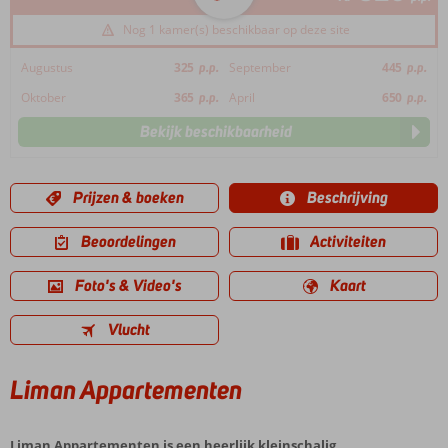
Nog 1 kamer(s) beschikbaar op deze site
Augustus
325
p.p.
September
445
p.p.
Oktober
365
p.p.
April
650
p.p.
Bekijk beschikbaarheid
Prijzen & boeken
Beschrijving
Beoordelingen
Activiteiten
Foto's & Video's
Kaart
Vlucht
Liman Appartementen
Liman Appartementen is een heerlijk kleinschalig