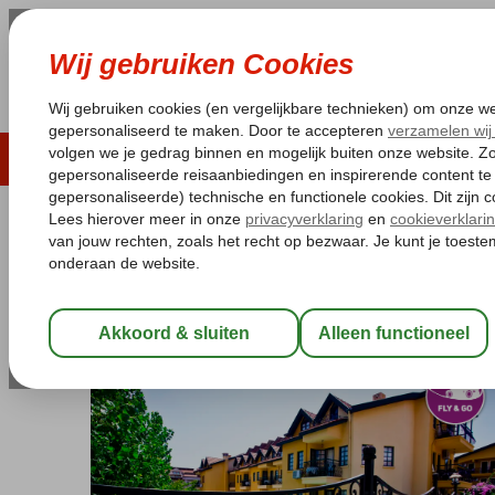
LAST MINUTE
ZOMER 2026
ZONVAKA
Pakketgarantie
Laagsteprijsgarantie*
Gratis
Turkije
Home
Egeische kust
Marmaris
Marmaris-Centrum
Fly 
Fly & Go T&G Appartementen
Logies
-
Appartement