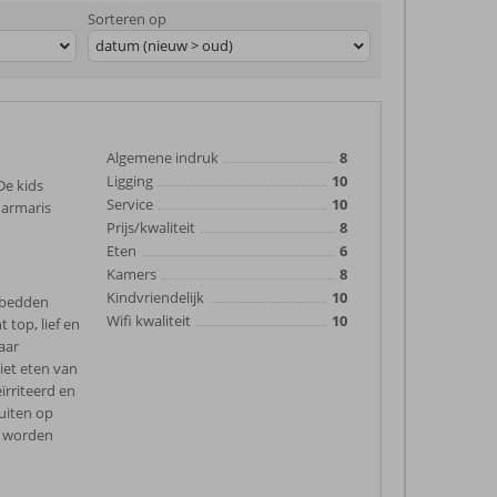
Sorteren op
datum (nieuw > oud)
Algemene indruk
8
Ligging
10
De kids
Service
10
Marmaris
Prijs/kwaliteit
8
Eten
6
Kamers
8
Kindvriendelijk
10
r bedden
Wifi kwaliteit
10
top, lief en
aar
niet eten van
ïrriteerd en
buiten op
t worden