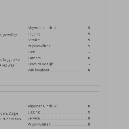
Algemene indruk
9
Ligging
9
, gezellige
Service
9
Prijs/kwaliteit
9
Eten
-
Kamers
8
 krijgt elke
Kindvriendelijk
-
lles was
Wifi kwaliteit
8
Algemene indruk
8
Ligging
9
eden. Dagje
Service
9
Turunc is een
Prijs/kwaliteit
9