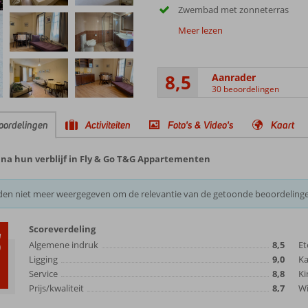
Zwembad met zonneterras
Meer lezen
8,5
Aanrader
30 beoordelingen
oordelingen
Activiteiten
Foto's & Video's
Kaart
 na hun verblijf in Fly & Go T&G Appartementen
den niet meer weergegeven om de relevantie van de getoonde beoordeling
Scoreverdeling
5
Algemene indruk
8,5
Et
Ligging
9,0
K
Service
8,8
Ki
Prijs/kwaliteit
8,7
Wi