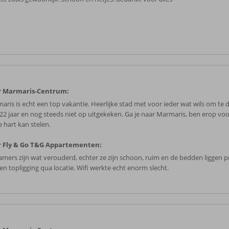
r Marmaris-Centrum:
aris is echt een top vakantie. Heerlijke stad met voor ieder wat wils om te 
l 22 jaar en nog steeds niet op uitgekeken. Ga je naar Marmaris, ben erop vo
e hart kan stelen.
 Fly & Go T&G Appartementen:
amers zijn wat verouderd, echter ze zijn schoon, ruim en de bedden liggen p
en topligging qua locatie. Wifi werkte echt enorm slecht.