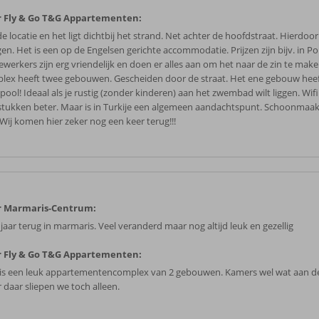
 Fly & Go T&G Appartementen:
 locatie en het ligt dichtbij het strand. Net achter de hoofdstraat. Hierdoor
gen. Het is een op de Engelsen gerichte accommodatie. Prijzen zijn bijv. in P
werkers zijn erg vriendelijk en doen er alles aan om het naar de zin te make
lex heeft twee gebouwen. Gescheiden door de straat. Het ene gebouw heef
pool! Ideaal als je rustig (zonder kinderen) aan het zwembad wilt liggen. Wifi
stukken beter. Maar is in Turkije een algemeen aandachtspunt. Schoonmaak 
 Wij komen hier zeker nog een keer terug!!!
r Marmaris-Centrum:
 jaar terug in marmaris. Veel veranderd maar nog altijd leuk en gezellig
 Fly & Go T&G Appartementen:
is een leuk appartementencomplex van 2 gebouwen. Kamers wel wat aan de 
 daar sliepen we toch alleen.