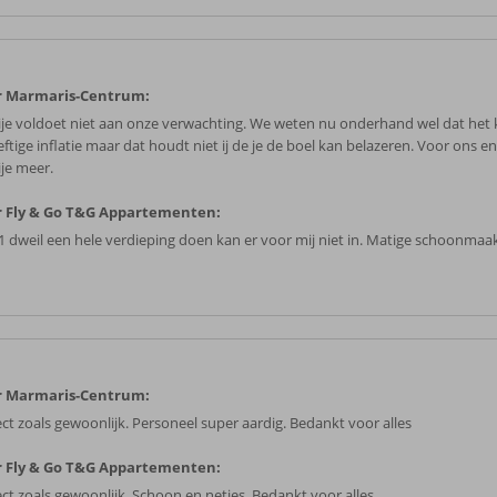
r Marmaris-Centrum:
ije voldoet niet aan onze verwachting. We weten nu onderhand wel dat het
ftige inflatie maar dat houdt niet ij de je de boel kan belazeren. Voor ons e
ije meer.
 Fly & Go T&G Appartementen:
1 dweil een hele verdieping doen kan er voor mij niet in. Matige schoonmaa
r Marmaris-Centrum:
ect zoals gewoonlijk. Personeel super aardig. Bedankt voor alles
 Fly & Go T&G Appartementen:
ect zoals gewoonlijk. Schoon en netjes. Bedankt voor alles