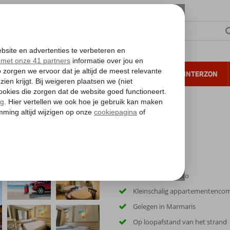
NTIE
VERRE REIZEN
ALL INCLUSIVE
WINTERZON
 annuleren*
& Go T&G Appartementen
Inclusief huurauto
Kleinschalig appartementenco
Gelegen in Marmaris
Op loopafstand van het strand