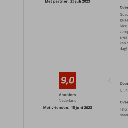
Met partner
,
25 juli 2023
Over
Goede
gele
Mede
comp
area 
kan 
dag!
9,0
Ove
Na 9
Anoniem
Nederland
Over
Met vrienden
,
15 juni 2023
T&G 
maar