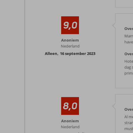
9,0
Ove
Marm
Anoniem
have
Nederland
Alleen
,
16 september 2023
Over
Hotel
dag 
prim
8,0
Ove
Al m
Anoniem
stra
Nederland
must