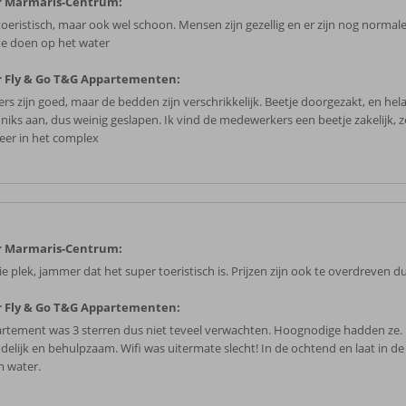
r Marmaris-Centrum:
toeristisch, maar ook wel schoon. Mensen zijn gezellig en er zijn nog normal
te doen op het water
 Fly & Go T&G Appartementen:
rs zijn goed, maar de bedden zijn verschrikkelijk. Beetje doorgezakt, en hel
 niks aan, dus weinig geslapen. Ik vind de medewerkers een beetje zakelijk, 
feer in het complex
r Marmaris-Centrum:
e plek, jammer dat het super toeristisch is. Prijzen zijn ook te overdreven d
 Fly & Go T&G Appartementen:
rtement was 3 sterren dus niet teveel verwachten. Hoognodige hadden ze. 
ndelijk en behulpzaam. Wifi was uitermate slecht! In de ochtend en laat in d
 water.