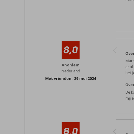
8,0
Ove
Marm
Anoniem
er a
Nederland
het j
Met vrienden
,
29 mei 2024
Over
De k
mij e
8,0