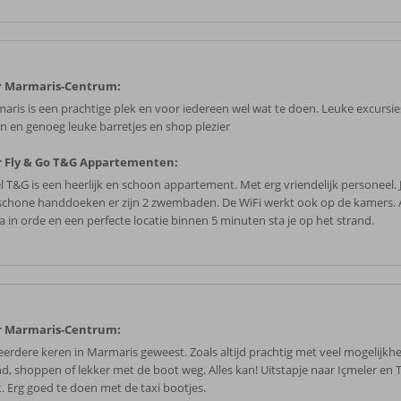
r Marmaris-Centrum:
aris is een prachtige plek en voor iedereen wel wat te doen. Leuke excursies
n en genoeg leuke barretjes en shop plezier
 Fly & Go T&G Appartementen:
 T&G is een heerlijk en schoon appartement. Met erg vriendelijk personeel. Je
schone handdoeken er zijn 2 zwembaden. De WiFi werkt ook op de kamers. A
a in orde en een perfecte locatie binnen 5 minuten sta je op het strand.
r Marmaris-Centrum:
eerdere keren in Marmaris geweest. Zoals altijd prachtig met veel mogelijkh
nd, shoppen of lekker met de boot weg. Alles kan! Uitstapje naar Içmeler en 
. Erg goed te doen met de taxi bootjes.