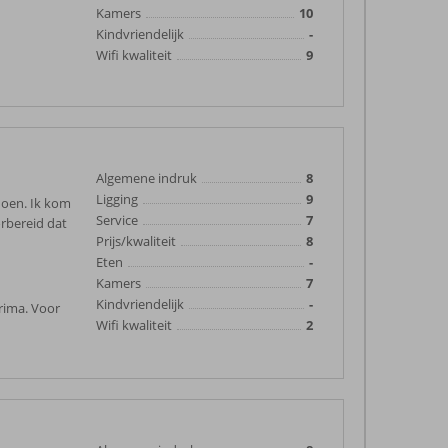
Kamers
10
Kindvriendelijk
-
Wifi kwaliteit
9
Algemene indruk
8
Ligging
9
doen. Ik kom
Service
7
orbereid dat
Prijs/kwaliteit
8
Eten
-
Kamers
7
Kindvriendelijk
-
rima. Voor
Wifi kwaliteit
2