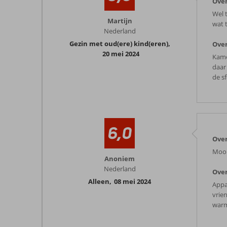
Ove
Wel 
Martijn
wat 
Nederland
Gezin met oud(ere) kind(eren)
,
Over
20 mei 2024
Kame
daar
de s
6,0
Ove
Mooi
Anoniem
Nederland
Over
Alleen
,
08 mei 2024
Appa
vrie
warm