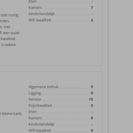
Eten
-
Kamers
7
Kindvriendelijk
-
 ook rustig
Wifi kwaliteit
4
onden.
n. Het
t een quiet
 kwaliteit
is iedere
Algemene indruk
9
Ligging
9
Service
10
Prijs/kwaliteit
9
Eten
-
kleine kant,
Kamers
8
Kindvriendelijk
-
Wifi kwaliteit
9