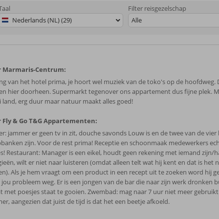
Taal
Filter reisgezelschap
Nederlands (NL) (29)
Alle
r Marmaris-Centrum:
ing van het hotel prima, je hoort wel muziek van de toko's op de hoofdweg. 
pen hier doorheen. Supermarkt tegenover ons appartement dus fijne plek. 
 land, erg duur maar natuur maakt alles goed!
 Fly & Go T&G Appartementen:
r: jammer er geen tv in zit, douche savonds Louw is en de twee van de vie
pbanken zijn. Voor de rest prima! Receptie en schoonmaak medewerkers echt 
es! Restaurant: Manager is een eikel, houdt geen rekening met iemand zijn/h
gieën, wilt er niet naar luisteren (omdat alleen telt wat hij kent en dat is het 
en). Als je hem vraagt om een product in een recept uit te zoeken word hij ge
t jou probleem weg. Er is een jongen van de bar die naar zijn werk dronken 
at met poesjes staat te gooien. Zwembad: mag naar 7 uur niet meer gebruik
r, aangezien dat juist de tijd is dat het een beetje afkoeld.