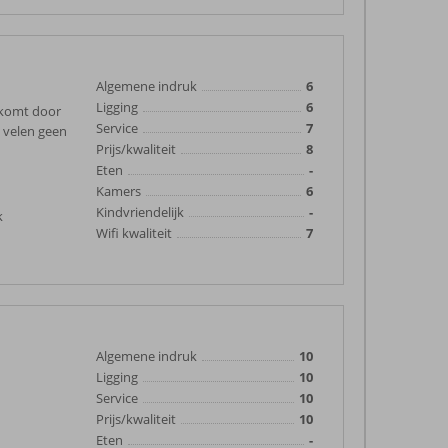
Algemene indruk
6
Ligging
6
 komt door
Service
7
n velen geen
Prijs/kwaliteit
8
Eten
-
Kamers
6
Kindvriendelijk
-
k
Wifi kwaliteit
7
Algemene indruk
10
Ligging
10
Service
10
Prijs/kwaliteit
10
Eten
-