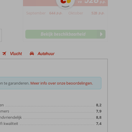
528
va
p.p.
September
644
p.p.
Oktober
528
p.p.
Bekijk beschikbaarheid
Vlucht
Autohuur
en te garanderen.
Meer info over onze beoordelingen.
en
8,2
amers
7,9
ndvriendelijk
8,8
fi kwaliteit
7,4