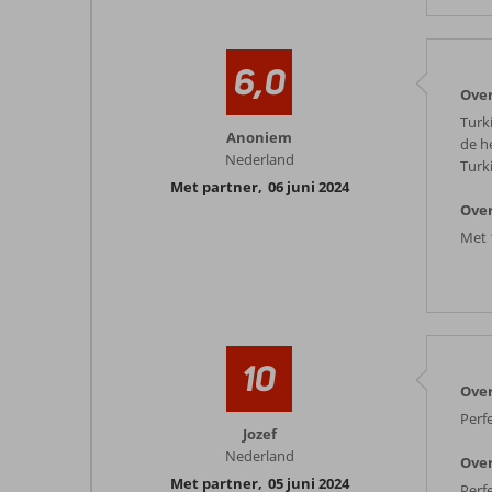
6,0
Ove
Turk
Anoniem
de he
Nederland
Turk
Met partner
,
06 juni 2024
Over
Met 
10
Ove
Perf
Jozef
Nederland
Over
Met partner
,
05 juni 2024
Perf