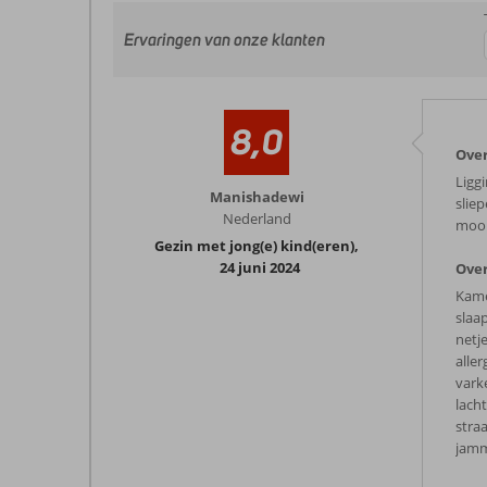
Ervaringen van onze klanten
8,0
Ove
Ligg
Manishadewi
slie
Nederland
mooi
Gezin met jong(e) kind(eren)
,
24 juni 2024
Over
Kame
slaa
netj
aller
vark
lach
stra
jamme