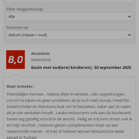
Filter reisgezelschap
Alle
Sorteren op
datum (nieuw > oud)
Anoniem
8,0
Nederland
Gezin met oud(ere) kind(eren)
,
02 september 2025
Over Icmeler:
Vriendelijke mensen , relaxte sfeer in winkels , niks opgedrongen ,
vrij om te kijken en geen probleem als je toch niets koopt ! Heel fijn .
Zowel icmeler en Marmaris leuk om te bezoeken, zeker aan te raden
als je van winkelen houdt . Leuke restaurants ook aan de boulevard,
haven erg gezellig vooral in de avond . Veilig en vrij over straat ook ik
en mijn dochter , mannen geven complimenten maar op een
respectvolle manier . Al met al hebben wij een fantastische week
gehad in Turkije!