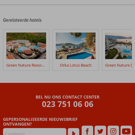
Gerelateerde hotels
Green Nature Resort & Spa
Orka Lotus Beach
BEL NU ONS CONTACT CENTER
023 751 06 06
GEPERSONALISEERDE NIEUWSBRIEF
ONTVANGEN?