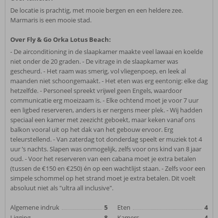
De locatie is prachtig, met mooie bergen en een heldere zee.
Marmaris is een mooie stad.
Over Fly & Go Orka Lotus Beach:
- De airconditioning in de slaapkamer maakte veel lawaai en koelde
niet onder de 20 graden. - De vitrage in de slaapkamer was
gescheurd. - Het raam was smerig, vol vliegenpoep, en leek al
maanden niet schoongemaakt. - Het eten was erg eentonig: elke dag
hetzelfde. - Personeel spreekt vrijwel geen Engels, waardoor
communicatie erg moeizaam is. - Elke ochtend moet je voor 7 uur
een ligbed reserveren, anders is er nergens meer plek. - Wij hadden
speciaal een kamer met zeezicht geboekt, maar keken vanaf ons
balkon vooral uit op het dak van het gebouw ervoor. Erg
teleurstellend. - Van zaterdag tot donderdag speelt er muziek tot 4
uur ’s nachts. Slapen was onmogelijk, zelfs voor ons kind van 8 jaar
oud. - Voor het reserveren van een cabana moet je extra betalen
(tussen de €150 en €250) én op een wachtlijst staan. - Zelfs voor een
simpele schommel op het strand moet je extra betalen. Dit voelt
absoluut niet als "ultra all inclusive".
Algemene indruk
5
Eten
4
Ligging
8
Kamers
4