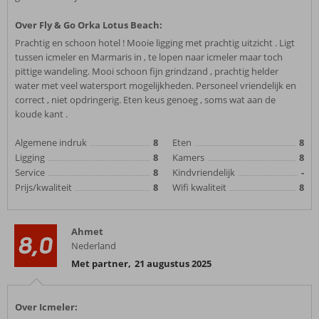
Over Fly & Go Orka Lotus Beach:
Prachtig en schoon hotel ! Mooie ligging met prachtig uitzicht . Ligt
tussen icmeler en Marmaris in , te lopen naar icmeler maar toch
pittige wandeling. Mooi schoon fijn grindzand , prachtig helder
water met veel watersport mogelijkheden. Personeel vriendelijk en
correct , niet opdringerig. Eten keus genoeg , soms wat aan de
koude kant .
Algemene indruk
8
Eten
8
Ligging
8
Kamers
8
Service
8
Kindvriendelijk
-
Prijs/kwaliteit
8
Wifi kwaliteit
8
Ahmet
8,0
Nederland
Met partner
,
21 augustus 2025
Over Icmeler: