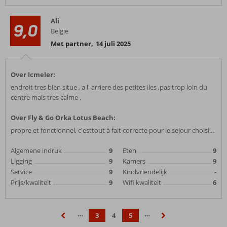
Ali
9,0
Belgie
Met partner
,
14 juli 2025
Over Icmeler:
endroit tres bien situe , a l' arriere des petites iles ,pas trop loin du
centre mais tres calme .
Over Fly & Go Orka Lotus Beach:
propre et fonctionnel, c'esttout à fait correcte pour le sejour choisi...
Algemene indruk
9
Eten
9
Ligging
9
Kamers
9
Service
9
Kindvriendelijk
-
Prijs/kwaliteit
9
Wifi kwaliteit
6
…
…
3
4
5
‹
›