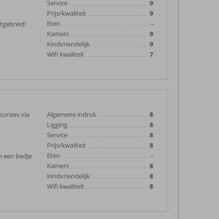
Service
9
Prijs/kwaliteit
9
Eten
-
itgebreid!
Kamers
9
Kindvriendelijk
9
Wifi kwaliteit
7
cursies via
Algemene indruk
8
Ligging
8
Service
8
Prijs/kwaliteit
8
Eten
-
m een bedje
Kamers
8
Kindvriendelijk
8
Wifi kwaliteit
8