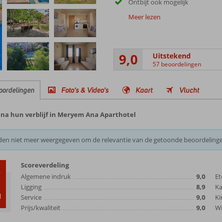
Ontbijt ook mogelijk
Meer lezen
9,0
Uitstekend
57 beoordelingen
oordelingen
Foto's & Video's
Kaart
Vlucht
 na hun verblijf in Meryem Ana Aparthotel
den niet meer weergegeven om de relevantie van de getoonde beoordeling
Scoreverdeling
0
Algemene indruk
9,0
Et
Ligging
8,9
K
d
Service
9,0
Ki
Prijs/kwaliteit
9,0
Wi