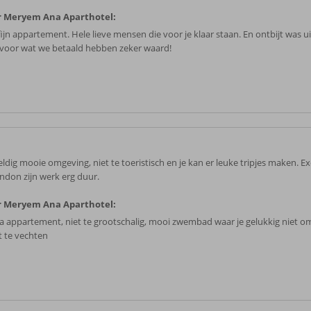
r Meryem Ana Aparthotel:
fijn appartement. Hele lieve mensen die voor je klaar staan. En ontbijt was u
voor wat we betaald hebben zeker waard!
ldig mooie omgeving, niet te toeristisch en je kan er leuke tripjes maken. Ex
ndon zijn werk erg duur.
r Meryem Ana Aparthotel:
a appartement, niet te grootschalig, mooi zwembad waar je gelukkig niet o
t te vechten