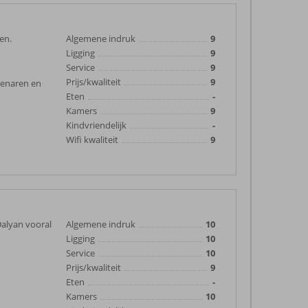
en.
Algemene indruk
9
Ligging
9
Service
9
Prijs/kwaliteit
9
genaren en
Eten
-
Kamers
9
Kindvriendelijk
-
Wifi kwaliteit
9
Dalyan vooral
Algemene indruk
10
Ligging
10
Service
10
Prijs/kwaliteit
9
Eten
-
Kamers
10