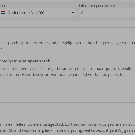
Taal
Filter reisgezelschap
Nederlands (NL) (55)
Alle
n is prachtig , rustiek en levendig tegelijk . Iztuzu beach is geweldig en de na
s .
r Meryem Ana Aparthotel:
am ana is heerlijk kleinschalig , de kamers gedateerd maar qua prijs kwalite
maal prima . Heerlijk schoon zwembad waar altijd voldoende plaats is .
an is een hele mooie en rustige stad. Echt een aanrader voor gezinnen met 
eren. Strand was heel erg leuk. In de omgeving veel te bezichtigen! Wij gaan 