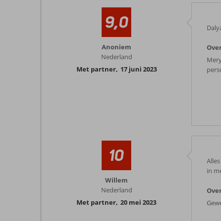
9,0
Daly
Anoniem
Ove
Nederland
Mery
Met partner
,
17 juni 2023
perso
10
Alle
in m
Willem
Nederland
Ove
Met partner
,
20 mei 2023
Gewe