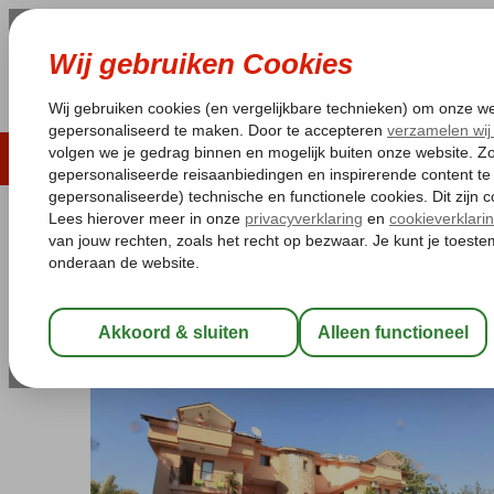
LAST MINUTE
ZOMER 2026
ZONVAKA
Pakketgarantie
Laagsteprijsgarantie*
Gratis
Turkije
Home
Egeische kust
Dalyan
Meryem Ana Aparthotel
Meryem Ana Aparthotel
Logies
-
Aparthotel