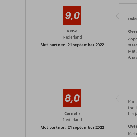
9,0
Daly
Rene
Ove
Nederland
Appa
Met partner
,
21 september 2022
staa
Met 
Ana 
8,0
Kom 
toeri
Cornelis
het 
Nederland
Ove
Met partner
,
21 september 2022
Klei