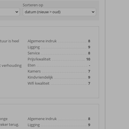
Sorteren op
datum (nieuw > oud)
tuur is heel
Algemene indruk
8
Ligging
9
Service
8
Prijs/kwaliteit
10
Eten
-
it verhouding
Kamers
7
Kindvriendelijk
9
Wifi kwaliteit
7
jonge
Algemene indruk
8
zeker terug.
Ligging
9