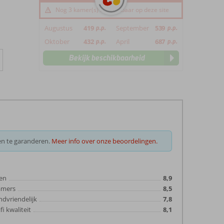
Nog 3 kamer(s) beschikbaar op deze site
Augustus
419
p.p.
September
539
p.p.
Oktober
432
p.p.
April
687
p.p.
Bekijk beschikbaarheid
en te garanderen.
Meer info over onze beoordelingen.
en
8,9
amers
8,5
ndvriendelijk
7,8
fi kwaliteit
8,1