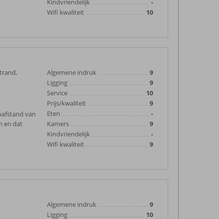
Kindvriendelijk
-
Wifi kwaliteit
10
trand,
Algemene indruk
9
Ligging
9
Service
10
Prijs/kwaliteit
9
Eten
-
pafstand van
n en dat
Kamers
9
Kindvriendelijk
-
Wifi kwaliteit
9
Algemene indruk
9
Ligging
10