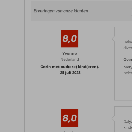
Ervaringen van onze klanten
8,0
Dalya
diver
Yvonne
Nederland
Ove
Gezin met oud(ere) kind(eren)
,
Mery
25 juli 2023
hele
8,0
Daly
kind