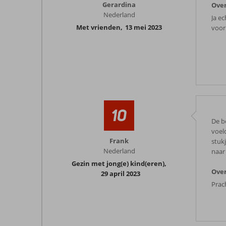
Gerardina
Ove
Nederland
Ja e
Met vrienden
,
13 mei 2023
voor
10
De b
voel
Frank
stuk
Nederland
naar
Gezin met jong(e) kind(eren)
,
Ove
29 april 2023
Prac