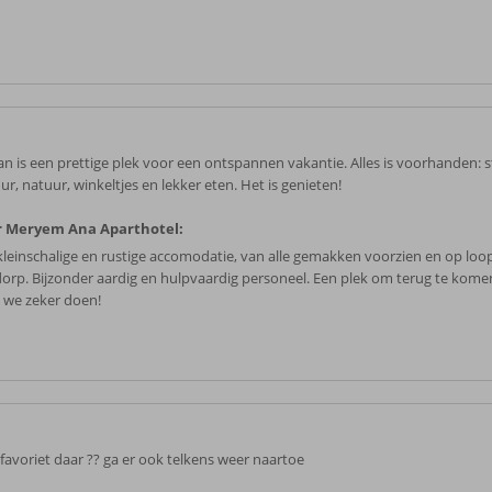
an is een prettige plek voor een ontspannen vakantie. Alles is voorhanden: s
ur, natuur, winkeltjes en lekker eten. Het is genieten!
r Meryem Ana Aparthotel:
kleinschalige en rustige accomodatie, van alle gemakken voorzien en op loo
dorp. Bijzonder aardig en hulpvaardig personeel. Een plek om terug te kome
 we zeker doen!
 favoriet daar ?? ga er ook telkens weer naartoe