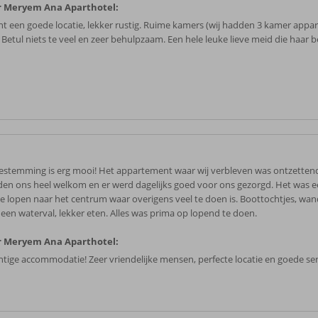
r Meryem Ana Aparthotel:
cht een goede locatie, lekker rustig. Ruime kamers (wij hadden 3 kamer appa
 Betul niets te veel en zeer behulpzaam. Een hele leuke lieve meid die haar b
estemming is erg mooi! Het appartement waar wij verbleven was ontzettend
den ons heel welkom en er werd dagelijks goed voor ons gezorgd. Het was e
je lopen naar het centrum waar overigens veel te doen is. Boottochtjes, wa
 een waterval, lekker eten. Alles was prima op lopend te doen.
r Meryem Ana Aparthotel:
htige accommodatie! Zeer vriendelijke mensen, perfecte locatie en goede ser