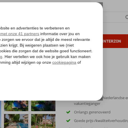
NTIE
VERRE REIZEN
ALL INCLUSIVE
WINTERZON
 annuleren*
Geliefd onder de Nederlandse e
vakantieganger
Onlangs gerenoveerd
Goede prijs-/kwaliteitverhoudin