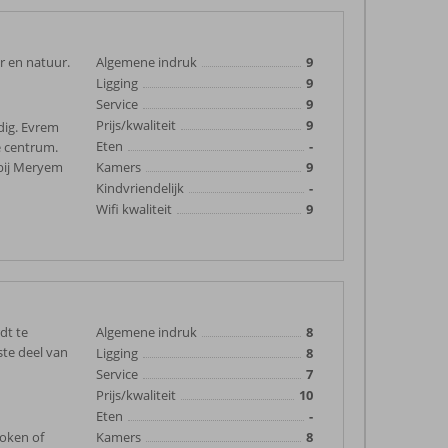
r en natuur.
Algemene indruk
9
Ligging
9
Service
9
Prijs/kwaliteit
9
dig. Evrem
Eten
-
e centrum.
 bij Meryem
Kamers
9
Kindvriendelijk
-
Wifi kwaliteit
9
dt te
Algemene indruk
8
ste deel van
Ligging
8
Service
7
Prijs/kwaliteit
10
Eten
-
koken of
Kamers
8