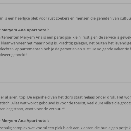
an is een heerlijke plek voor rust zoekers en mensen die genieten van cultuu
r Meryem Ana Aparthotel:
rtementen Meryem Ana is een paradijsje, klein, rustig en de service is gewel
t klaar wanneer het maar nodig is. Prachtig gelegen, net buiten het levendig
slechts 9 appartementen heb je de garantie van rust! De volgende vakantie
alweer geboekt!
er al jaren, top. De eigenheid van het dorp staat helaas onder druk. Het wor
stisch. Alles wat wordt gebouwd is voor de toerist, veel dure villa's die groot
jaar leeg staan, want voor de verhuur!!
r Meryem Ana Aparthotel:
nschalig complex wat vooral een plek biedt aan klanten die hun eigen potje 