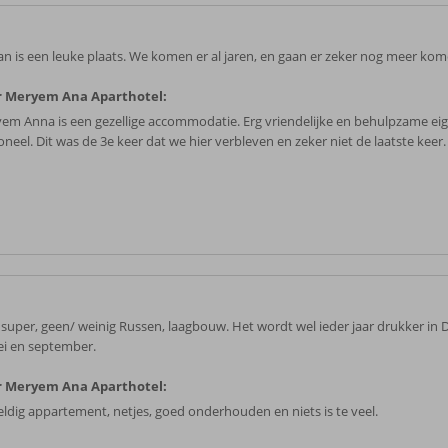
an is een leuke plaats. We komen er al jaren, en gaan er zeker nog meer kom
r Meryem Ana Aparthotel:
em Anna is een gezellige accommodatie. Erg vriendelijke en behulpzame ei
neel. Dit was de 3e keer dat we hier verbleven en zeker niet de laatste keer.
s super, geen/ weinig Russen, laagbouw. Het wordt wel ieder jaar drukker in 
ei en september.
r Meryem Ana Aparthotel:
ldig appartement, netjes, goed onderhouden en niets is te veel.