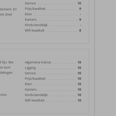
Service
10
Prijs/kwaliteit
9
rtement. En
Eten
-
est doet
Kamers
9
Kindvriendelijk
-
Wifi kwaliteit
8
 fijn. We
Algemene indruk
10
en kort
Ligging
10
ndelingen
Service
10
Prijs/kwaliteit
10
Eten
10
Kamers
10
vice.
Kindvriendelijk
10
Wifi kwaliteit
10