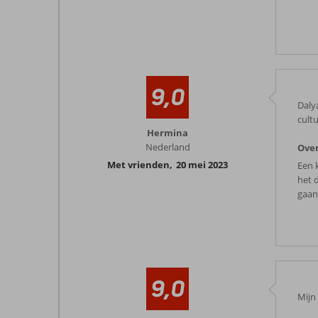
9,0
Daly
cultu
Hermina
Nederland
Ove
Met vrienden
,
20 mei 2023
Een 
het 
gaan
9,0
Mijn