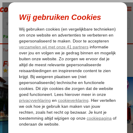
Pakketgarantie
Turkije
Home
Egeische kust
Dalyan
Fly & Go Villa Ozalp
Fly & Go Villa Ozalp
Logies
-
Appartement