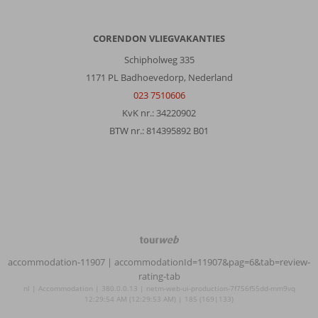
CORENDON VLIEGVAKANTIES
Schipholweg 335
1171 PL Badhoevedorp, Nederland
023 7510606
KvK nr.: 34220902
BTW nr.: 814395892 B01
TourWeb
©
accommodation-11907
| accommodationId=11907&pag=6&tab=review-
NetMatch
rating-tab
nl | Accommodation | 380.0.0.13 | netm-web-ui-production-7f756f55dd-mm9vq
12:29:54 AM (12:29:53 AM) | 185 (169|133)