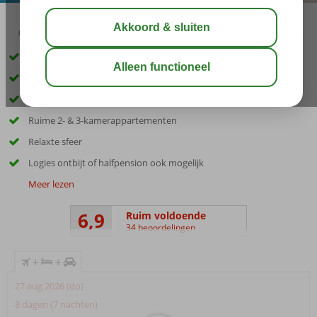
03:30
00:45
aug 33°
C
delen
bewaar
Inclusief huurauto
Toplocatie vlakbij het centrum en de haven
Goed vertoeven bij 1 van de zwembaden
Ruime 2- & 3-kamerappartementen
Relaxte sfeer
Logies ontbijt of halfpension ook mogelijk
Meer lezen
6,9
Ruim voldoende
34 beoordelingen
+
+
27 aug 2026 (do)
8 dagen (7 nachten)