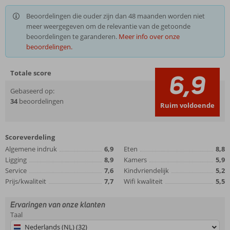
Beoordelingen die ouder zijn dan 48 maanden worden niet
meer weergegeven om de relevantie van de getoonde
beoordelingen te garanderen.
Meer info over onze
beoordelingen.
Totale score
6,9
Gebaseerd op:
34
beoordelingen
Ruim voldoende
Scoreverdeling
Algemene indruk
6,9
Eten
8,8
Ligging
8,9
Kamers
5,9
Service
7,6
Kindvriendelijk
5,2
Prijs/kwaliteit
7,7
Wifi kwaliteit
5,5
Ervaringen van onze klanten
Taal
Nederlands (NL) (32)