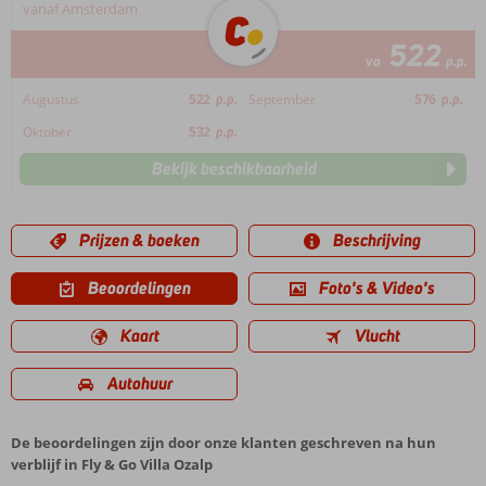
vanaf Amsterdam
522
va
p.p.
Augustus
522
p.p.
September
576
p.p.
Oktober
532
p.p.
Bekijk beschikbaarheid
Prijzen & boeken
Beschrijving
Beoordelingen
Foto's & Video's
Kaart
Vlucht
Autohuur
De beoordelingen zijn door onze klanten geschreven na hun
verblijf in Fly & Go Villa Ozalp