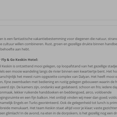
an is een fantastische vakantiebestemming voor diegenen die natuur, stran
je cultuur willen combineren. Rust, groen en gezellige drukte binnen handber
 behoefte aan hebt.
 Fly & Go Keskin Hotel:
l Keskin is ontzettend mooi gelegen, op loopafstand van het gezellige stadje
els een mooie wandeling langs de rivier binnen een kwartiertje bent. Het h
aarschijnlijk het meest ruim opgezette complex van Dalyan. Het heeft moo
en, fijne zwembaden met bediening en rustig gelegen gebouwen waarin de 
tueerd zijn. De kamers zijn, ondanks wat gedateerd, schoon en fris; iedere da
onmaak, lekker ruikende handdoeken en beddengoed, airco, voldoende
gingsruimte en een fijn balkon. Het ontbijt vinden wij meer dan goed; vold
namelijk Engels en Turks georiënteerd. Ook de gelegenheid tot lunch is pri
ebreide menukaart. Het team Keskin staat altijd voor je klaar; vaste gezichte
een glimlach! In de avond, na eten in de dorpskern, is het gezellig nog een d