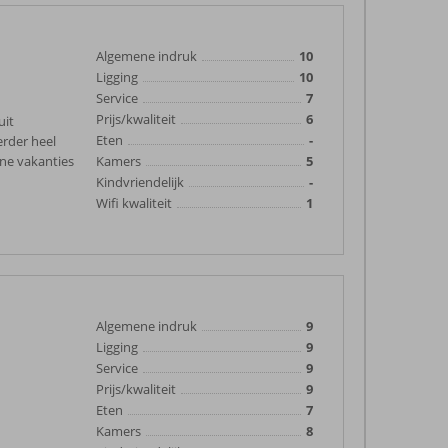
Algemene indruk
10
Ligging
10
Service
7
Prijs/kwaliteit
6
uit
Eten
-
erder heel
jne vakanties
Kamers
5
Kindvriendelijk
-
Wifi kwaliteit
1
Algemene indruk
9
Ligging
9
Service
9
Prijs/kwaliteit
9
Eten
7
Kamers
8