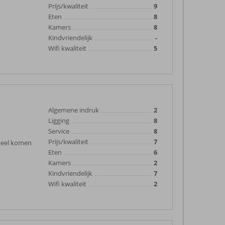
Prijs/kwaliteit
9
Eten
8
Kamers
8
Kindvriendelijk
-
Wifi kwaliteit
5
Algemene indruk
2
Ligging
8
Service
8
Prijs/kwaliteit
7
oneel komen
Eten
6
Kamers
2
Kindvriendelijk
7
Wifi kwaliteit
2