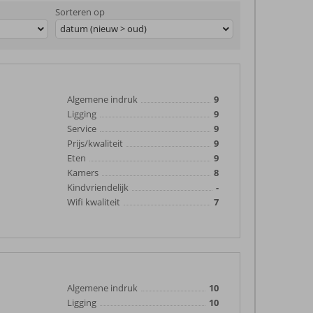
Sorteren op
datum (nieuw > oud)
Algemene indruk
9
Ligging
9
Service
9
Prijs/kwaliteit
9
Eten
9
Kamers
8
Kindvriendelijk
-
Wifi kwaliteit
7
Algemene indruk
10
Ligging
10