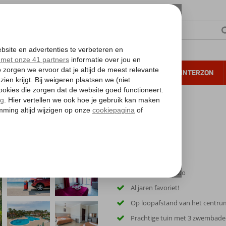
NTIE
VERRE REIZEN
ALL INCLUSIVE
WINTERZON
 annuleren*
Inclusief huurauto
Al jaren favoriet!
Op loopafstand van het centru
Prachtige tuin met 3 zwembad