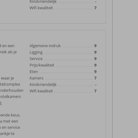
Kindvriendelijk
-
Wifi kwaliteit
7
d en een
Algemene indruk
9
eik als je
Ligging
9
Service
9
Prijs/kwaliteit
9
Eten
9
 waar je
Kamers
7
otelcomplex
Kindvriendelijk
-
i onderhouden
Wifi kwaliteit
7
hotelkamers
g
oende keus,
ma met een
n en service
rankje te