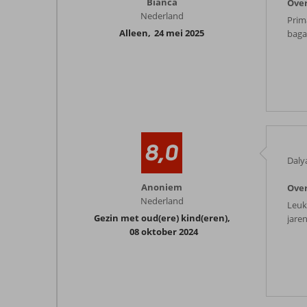
Bianca
Over
Nederland
Prim
Alleen
,
24 mei 2025
baga
8,0
Daly
Anoniem
Over
Nederland
Leuk
Gezin met oud(ere) kind(eren)
,
jare
08 oktober 2024