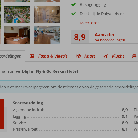
Rustige ligging
Dicht bij de Dalyan rivier
Meer lezen
8,9
Aanrader
54 beoordelingen
oordelingen
Foto's & Video's
Kaart
Vlucht
a hun verblijf in Fly & Go Keskin Hotel
den niet meer weergegeven om de relevantie van de getoonde beoordeling
Scoreverdeling
9
Algemene indruk
8,9
Et
Ligging
9,1
K
Service
8,9
Ki
Prijs/kwaliteit
8,1
Wi