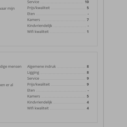
Service
10
Prijs/kwaliteit
5
waar mijn
Eten
-
Kamers
7
Kindvriendelijk
-
Wifi kwaliteit
1
ardige mensen
Algemene indruk
8
Ligging
8
Service
9
Prijs/kwaliteit
9
en er al
Eten
-
Kamers
5
Kindvriendelijk
4
Wifi kwaliteit
4