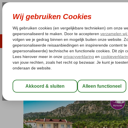
LAST MINUTE
ZOMER 2026
ZONVAKA
Pakketgarantie
Laagsteprijsgarantie*
Gratis
Turkije
Home
Egeische kust
Dalyan
Fly & Go Keskin Hotel
Fly & Go Keskin Hotel
Logies en ontbijt
-
Hotel