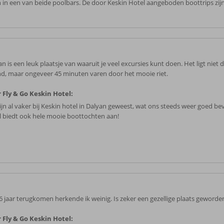
 in een van beide poolbars. De door Keskin Hotel aangeboden boottrips zijn
n is een leuk plaatsje van waaruit je veel excursies kunt doen. Het ligt niet 
nd, maar ongeveer 45 minuten varen door het mooie riet.
 Fly & Go Keskin Hotel:
ijn al vaker bij Keskin hotel in Dalyan geweest, wat ons steeds weer goed bev
l biedt ook hele mooie boottochten aan!
6 jaar terugkomen herkende ik weinig. Is zeker een gezellige plaats geworde
 Fly & Go Keskin Hotel: