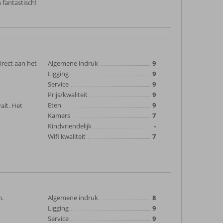
 fantastisch!
direct aan het
Algemene indruk
9
Ligging
9
Service
9
Prijs/kwaliteit
9
Eten
9
alt. Het
Kamers
7
Kindvriendelijk
-
Wifi kwaliteit
7
n.
Algemene indruk
8
Ligging
9
Service
9