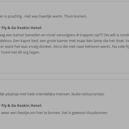
an is prachtig . Het was heerlijk warm. Thuis komen.
 Fly & Go Keskin Hotel:
raag een kamer beneden en moet vervolgens 4! trappen op?!? De wifi is rond
deloos. Een kapot bed, een grote kamer met maar één lamp die het doet. V
er want het was vroeg donker. Airco die niet naar behoren werkt. Na vele fi
t hotel viel dit erg tegen.
lijk plaatsje met hele vriendelijke mensen. leuke restaurantjes
 Fly & Go Keskin Hotel:
jd weer een feestje om hier te komen. het is gewoon thuiskomen