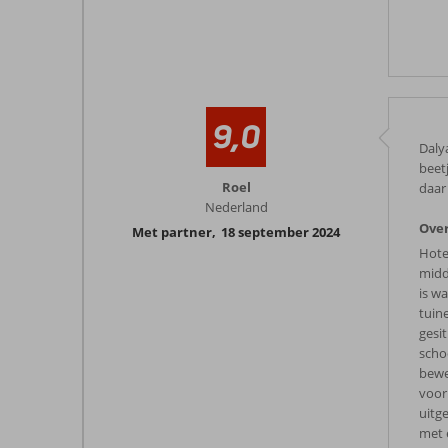
9,0
Daly
beet
Roel
daar
Nederland
Over
Met partner
,
18 september 2024
Hote
midd
is w
tuin
gesi
scho
bewe
voor
uitg
met 