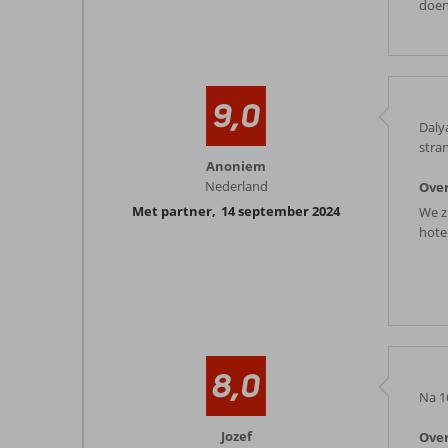
doen
9,0
Dalya
stra
Anoniem
Nederland
Over
Met partner
,
14 september 2024
We z
hote
8,0
Na 1
Jozef
Over