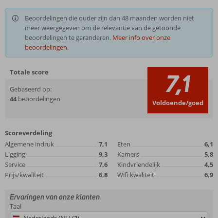
Beoordelingen die ouder zijn dan 48 maanden worden niet
meer weergegeven om de relevantie van de getoonde
beoordelingen te garanderen.
Meer info over onze
beoordelingen.
Totale score
7,1
Gebaseerd op:
44
beoordelingen
Voldoende/goed
Scoreverdeling
Algemene indruk
7,1
Eten
6,1
Ligging
9,3
Kamers
5,8
Service
7,6
Kindvriendelijk
4,5
Prijs/kwaliteit
6,8
Wifi kwaliteit
6,9
Ervaringen van onze klanten
Taal