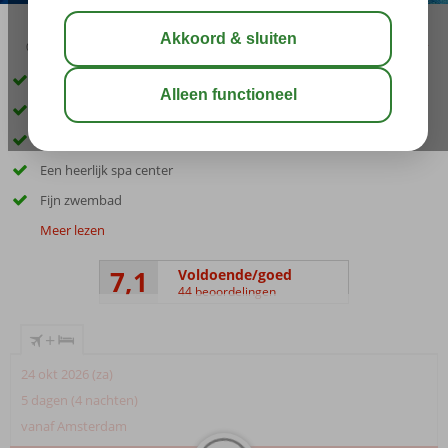
03:30
aug 31°
C
delen
bewaar
Direct aan het strand
Uitzicht op zee en het kasteel van Bodrum
Ideaal familiehotel
Een heerlijk spa center
Fijn zwembad
Meer lezen
7,1
Voldoende/goed
44 beoordelingen
+
24 okt 2026 (za)
5 dagen (4 nachten)
vanaf Amsterdam