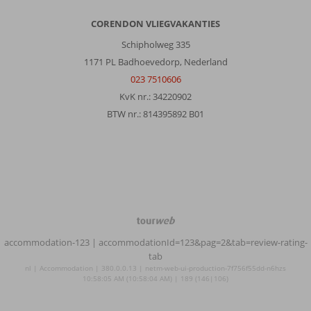
CORENDON VLIEGVAKANTIES
Schipholweg 335
1171 PL Badhoevedorp, Nederland
023 7510606
KvK nr.: 34220902
BTW nr.: 814395892 B01
TourWeb
©
accommodation-123
| accommodationId=123&pag=2&tab=review-rating-
NetMatch
tab
nl | Accommodation | 380.0.0.13 | netm-web-ui-production-7f756f55dd-n6hzs
10:58:05 AM (10:58:04 AM) | 189 (146|106)