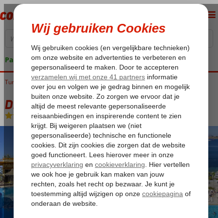
Pakketgarantie
Turkije
Home
Egeische kust
Bodrum
Bodrum-Centrum
Diamond Of Bodrum
Diamond Of Bodrum
All Inclusive
-
Hotel