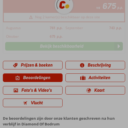
675
va
p.p.
Nog 2 kamer(s) beschikbaar op deze site
Augustus
761
p.p.
September
743
p.p.
Oktober
675
p.p.
Bekijk beschikbaarheid
Prijzen & boeken
Beschrijving
Beoordelingen
Activiteiten
Foto's & Video's
Kaart
Vlucht
De beoordelingen zijn door onze klanten geschreven na hun
verblijf in Diamond Of Bodrum