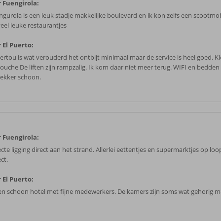
 Fuengirola:
ngurola is een leuk stadje makkelijke boulevard en ik kon zelfs een scootmo
veel leuke restaurantjes
 El Puerto:
uertou is wat verouderd het ontbijt minimaal maar de service is heel goed. K
ouche De liften zijn rampzalig. Ik kom daar niet meer terug. WIFI en bedden
lekker schoon.
 Fuengirola:
cte ligging direct aan het strand. Allerlei eettentjes en supermarktjes op lo
ct.
 El Puerto:
en schoon hotel met fijne medewerkers. De kamers zijn soms wat gehorig ma