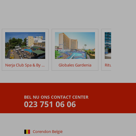
Nerja Club Spa & By Dorobe
Globales Gardenia
BEL NU ONS CONTACT CENTER
023 751 06 06
Corendon België