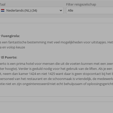
Taal
Filter reisgezelschap
Nederlands (NL) (34)
Alle
 Fuengirola:
is een fantastische bestemming met veel mogelijkheden voor uitstapjes. Het 
a en volop keuze
 El Puerto:
uerto is een prima hotel voor mensen die uit de voeten kunnen met een zeer 
ter hoogte). Verder is geduld nodig voor het gebruik van de liften. Als je ee
t, neem dan kamer 1424 en niet 1425 want daar is geen stopcontact bij het 
personeel van het restaurant en de schoonmaak is vriendelijk, de medewerk
ptie niet en zijn ongeïnteresseerd/niet echt behulpzaam of oplossingsgericht