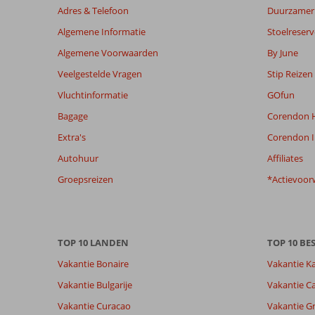
Adres & Telefoon
Duurzamer 
Algemene Informatie
Stoelreserv
Algemene Voorwaarden
By June
Veelgestelde Vragen
Stip Reizen
Vluchtinformatie
GOfun
Bagage
Corendon H
Extra's
Corendon I
Autohuur
Affiliates
Groepsreizen
*Actievoor
TOP 10 LANDEN
TOP 10 B
Vakantie Bonaire
Vakantie K
Vakantie Bulgarije
Vakantie Ca
Vakantie Curacao
Vakantie G