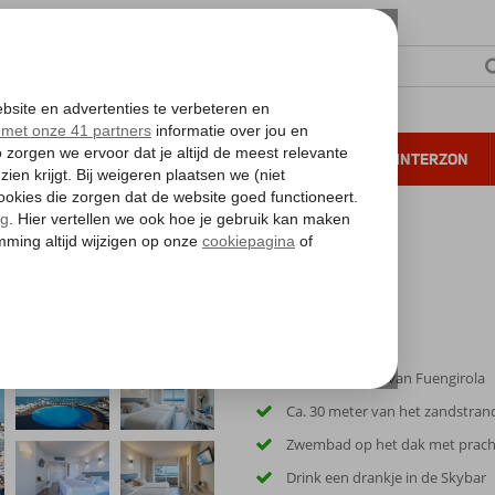
NTIE
VERRE REIZEN
ALL INCLUSIVE
WINTERZON
 annuleren*
In het centrum van Fuengirola
Ca. 30 meter van het zandstran
Zwembad op het dak met prachti
Drink een drankje in de Skybar