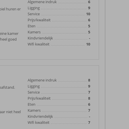
Algemene indruk
6
Ligging
9
biel huren er
Service
10
Prijs/kwaliteit
6
Eten
5
Kamers
5
leine kamer
Kindvriendelijk
-
 heel goed
Wifi kwaliteit
10
Algemene indruk
8
Ligging
9
opafstand.
Service
7
Prijs/kwaliteit
8
Eten
6
Kamers
7
ar niet heel
Kindvriendelijk
-
Wifi kwaliteit
7