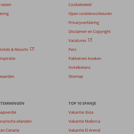
reizen
Cookiebeleid
ering
Open cookievoorkeuren
Privacyverklaring
Disclaimer en Copyright
Vacatures
otels & Resorts
Pers
nspiratie
Pakketreis boeken
Hotelketens
waarden
Sitemap
ESTEMMINGEN
TOP 10 SPANJE
aapverdië
Vakantie Ibiza
narische eilanden
Vakantie Mallorca
ran Canaria
Vakantie El Arenal