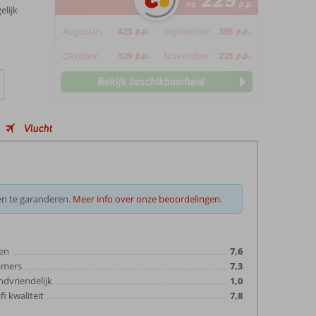
229
va
p.p.
elijk
Augustus
425
p.p.
September
398
p.p.
Oktober
329
p.p.
November
223
p.p.
Bekijk beschikbaarheid
Vlucht
en te garanderen.
Meer info over onze beoordelingen.
en
7,6
amers
7,3
ndvriendelijk
1,0
fi kwaliteit
7,8