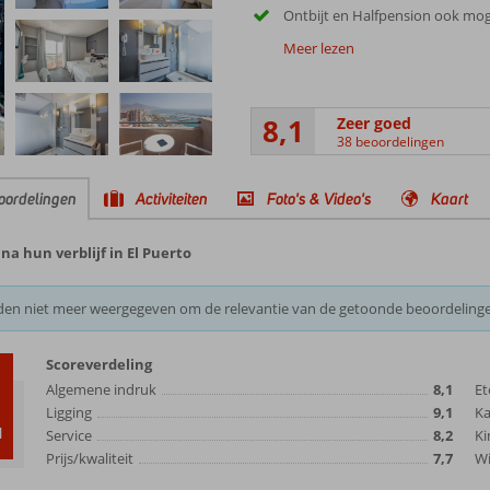
Ontbijt en Halfpension ook mog
Meer lezen
8,1
Zeer goed
38 beoordelingen
oordelingen
Activiteiten
Foto's & Video's
Kaart
a hun verblijf in El Puerto
den niet meer weergegeven om de relevantie van de getoonde beoordeling
Scoreverdeling
Algemene indruk
8,1
Et
Ligging
9,1
K
d
Service
8,2
Ki
Prijs/kwaliteit
7,7
Wi