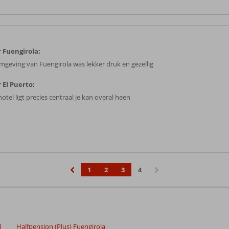
 Fuengirola:
mgeving van Fuengirola was lekker druk en gezellig
 El Puerto:
otel ligt precies centraal je kan overal heen
1
2
3
4
‹
›
l
Halfpension (Plus) Fuengirola