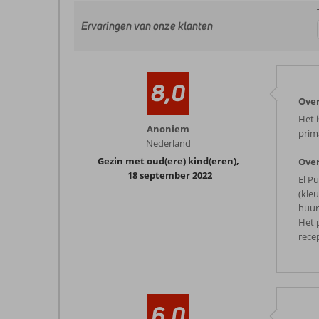
Ervaringen van onze klanten
8,0
Over
Het 
Anoniem
prim
Nederland
Gezin met oud(ere) kind(eren)
,
Over
18 september 2022
El P
(kleu
huur
Het 
rece
6,0