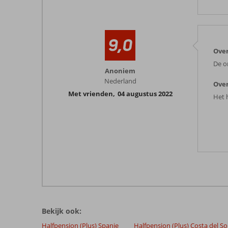
9,0
Over
De o
Anoniem
Nederland
Over
Met vrienden
,
04 augustus 2022
Het h
Bekijk ook:
Halfpension (Plus) Spanje
Halfpension (Plus) Costa del So