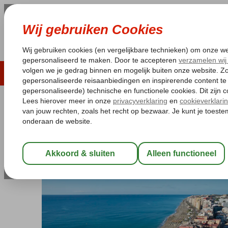
LAST MINUTE
ZOMER 2026
ZONVAKA
Pakketgarantie
Laagsteprijsgarantie*
Gratis
Spanje
Home
Costa del Sol
Fuengirola
El Puerto
El Puerto
Logies
-
Hotel