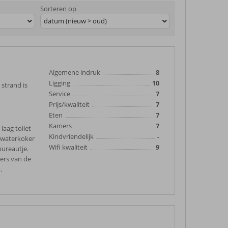
Sorteren op
datum (nieuw > oud)
Algemene indruk
8
Ligging
10
strand is
Service
7
Prijs/kwaliteit
7
Eten
7
Kamers
7
laag toilet
Kindvriendelijk
-
n waterkoker
Wifi kwaliteit
9
bureautje.
ers van de
.