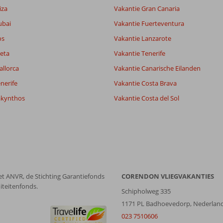
iza
Vakantie Gran Canaria
ubai
Vakantie Fuerteventura
os
Vakantie Lanzarote
eta
Vakantie Tenerife
allorca
Vakantie Canarische Eilanden
nerife
Vakantie Costa Brava
akynthos
Vakantie Costa del Sol
et ANVR, de Stichting Garantiefonds
CORENDON VLIEGVAKANTIES
iteitenfonds.
Schipholweg 335
1171 PL Badhoevedorp, Nederlan
023 7510606