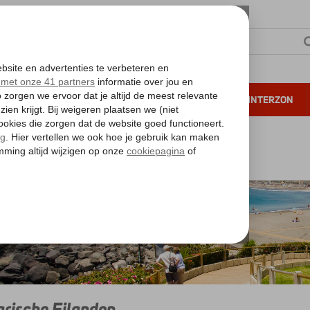
NTIE
VERRE REIZEN
ALL INCLUSIVE
WINTERZON
 annuleren*
anarische Eilanden
rische Eilanden