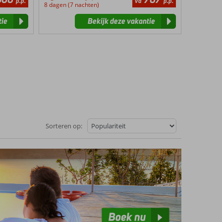
p.p.
va
p.p.
8 dagen (7 nachten)
tie
Bekijk deze vakantie
Sorteren op: