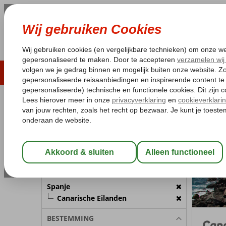
LAST MINUTE
ZOMER 2026
ZONVAKA
Pakketgarantie
Laagsteprijsgarantie*
Gratis
REISGEZELSCHAP
Spanje
Home
C
Kamer 1:
2 Personen
Wijzig Reisgezelschap
BESTEMMING
Spanje
Canarische Eilanden
BESTEMMING
Cana