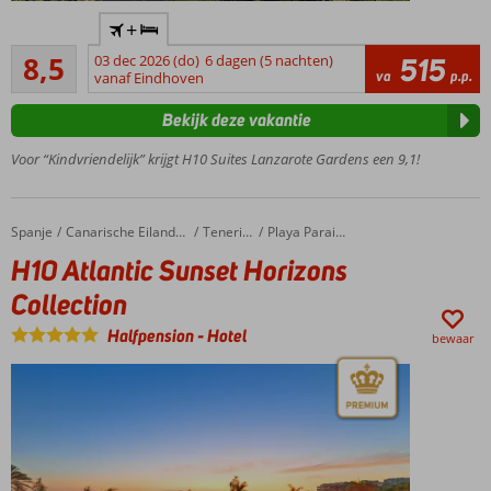
Accommodatie met een
+
GSTC erkend
Aanrader
duurzaamheidscertificaat
8,5
03 dec 2026 (do)
6 dagen (5 nachten)
515
53
va
p.p.
vanaf Eindhoven
Ruim opgezet
beoordelingen
familiecomplex
Bekijk deze vakantie
Gaaf, dat
piratenschip
Voor “Kindvriendelijk” krijgt H10 Suites Lanzarote Gardens een 9,1!
met die
glijbaantjes
Spitter,
Spanje
H10 Atlantic Sunset Horizons Collection
Home
Canarische Eilanden
Tenerife
Playa Paraiso
spetter,
H10 Atlantic Sunset Horizons
spater
Collection
All
Inclusive
Halfpension
-
Hotel
bewaar
ook
mogelijk
Ook
fijn:
het
strand
vlakbij