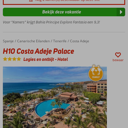
hotel
Ruim
Bekijk deze vakantie
opgezet
Voor “Kamers” krijgt Bahia Principe Explore Fantasia een 9,3!
met
meerdere
zwembaden
Sprookjeskasteel
Spanje
H10 Costa Adeje Palace
Home
Canarische Eilanden
Tenerife
Costa Adeje
voor kinderen
H10 Costa Adeje Palace
Veel
Logies en ontbijt
-
Hotel
faciliteiten
bewaar
voor jong
en oud