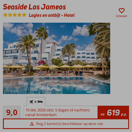
Volop
Seaside Los Jameos
vertier én
genoeg
Logies en ontbijt
-
Hotel
bewaar
ontspanning
Een
heerlijk
Thalasso
Center
Fijn: ook
All
Inclusive
mogelijk
Nabij
+
Puerto
Uitstekend
del
9,0
10 dec 2026 (do)
5 dagen (4 nachten)
619
41
va
p.p.
Carmen
vanaf Amsterdam
beoordelingen
De
Nog 2 kamer(s) beschikbaar op deze site
boulevard