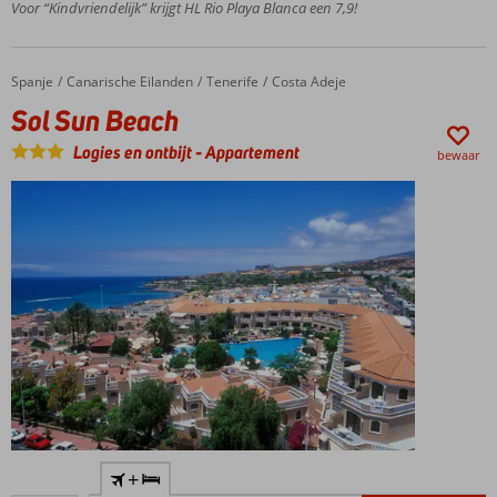
Strand op
Voor “Kindvriendelijk” krijgt HL Rio Playa Blanca een 7,9!
loopafstand
Ruime
kamers
Spanje
Sol Sun Beach
Home
Canarische Eilanden
Tenerife
Costa Adeje
Entertainment
Sol Sun Beach
voor jong én
oud
Logies en ontbijt
-
Appartement
bewaar
Strand
+
om de