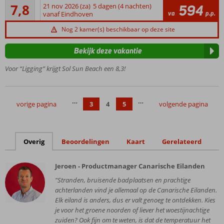
Goed
hoek
7,8
21 nov 2026 (za)
5 dagen (4 nachten)
594
12
va
p.p.
vanaf Eindhoven
Gezinsvriendelijke
beoordelingen
voorzieningen
Nog 2 kamer(s) beschikbaar op deze site
Centraal
gelegen
Bekijk deze vakantie
in Costa
Voor “Ligging” krijgt Sol Sun Beach een 8,3!
Adeje
Groot
zwembad
…
…
met
vorige pagina
3
4
5
volgende pagina
zonneterras
Overig
Beoordelingen
Kaart
Gerelateerd
Jeroen - Productmanager Canarische Eilanden
"Stranden, bruisende badplaatsen en prachtige
achterlanden vind je allemaal op de Canarische Eilanden.
Elk eiland is anders, dus er valt genoeg te ontdekken. Kies
je voor het groene noorden of liever het woestijnachtige
zuiden? Ook fijn om te weten, is dat de temperatuur het