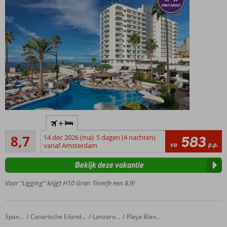
naar
het
strand
Halfpension
ook
mogelijk
Accommodatie met een
+
GSTC erkend
Aanrader
duurzaamheidscertificaat
8,7
14 dec 2026 (ma)
5 dagen (4 nachten)
583
80
va
p.p.
vanaf Amsterdam
Only
beoordelingen
Adult,
Bekijk deze vakantie
min.
18
Voor “Ligging” krijgt H10 Gran Tinerfe een 8,9!
jaar
De
boulevard
HL Rio Playa Blanca
Home
Spanje
Canarische Eilanden
Lanzarote
Playa Blanca
en het