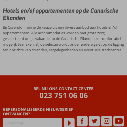
Hotels en/of appartementen op de Canarische
Eilanden
Bij Corendon heb je de keuze uit een divers aanbod aan hotels en/of
appartementen. Alle accommodaties worden met grote zorg
geselecteerd om je vakantie op de Canarische Eilanden zo comfortabel
mogelijk te maken. Bij de selectie wordt onder andere gelet op de ligging
ten opzichte van stranden, eetgelegenheden en eventuele stadscentra.
BEL NU ONS CONTACT CENTER
023 751 06 06
GEPERSONALISEERDE NIEUWSBRIEF
ONTVANGEN?