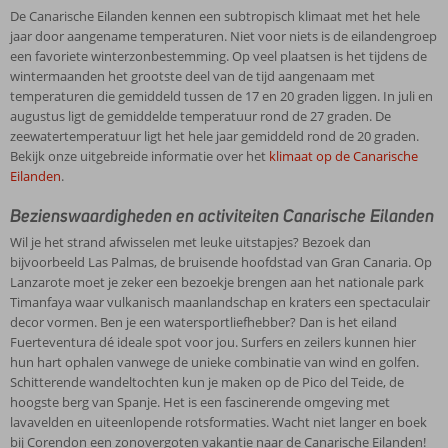
De Canarische Eilanden kennen een subtropisch klimaat met het hele
jaar door aangename temperaturen. Niet voor niets is de eilandengroep
een favoriete winterzonbestemming. Op veel plaatsen is het tijdens de
wintermaanden het grootste deel van de tijd aangenaam met
temperaturen die gemiddeld tussen de 17 en 20 graden liggen. In juli en
augustus ligt de gemiddelde temperatuur rond de 27 graden. De
zeewatertemperatuur ligt het hele jaar gemiddeld rond de 20 graden.
Bekijk onze uitgebreide informatie over het
klimaat op de Canarische
Eilanden
.
Bezienswaardigheden en activiteiten Canarische Eilanden
Wil je het strand afwisselen met leuke uitstapjes? Bezoek dan
bijvoorbeeld Las Palmas, de bruisende hoofdstad van Gran Canaria. Op
Lanzarote moet je zeker een bezoekje brengen aan het nationale park
Timanfaya waar vulkanisch maanlandschap en kraters een spectaculair
decor vormen. Ben je een watersportliefhebber? Dan is het eiland
Fuerteventura dé ideale spot voor jou. Surfers en zeilers kunnen hier
hun hart ophalen vanwege de unieke combinatie van wind en golfen.
Schitterende wandeltochten kun je maken op de Pico del Teide, de
hoogste berg van Spanje. Het is een fascinerende omgeving met
lavavelden en uiteenlopende rotsformaties. Wacht niet langer en boek
bij Corendon een zonovergoten vakantie naar de Canarische Eilanden!