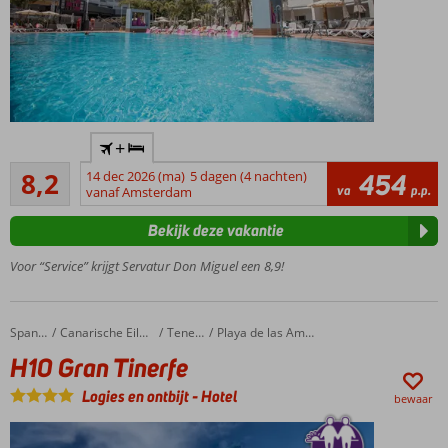
Only
+
Adult:
Zeer goed
minimale
8,2
14 dec 2026 (ma)
5 dagen (4 nachten)
454
39
va
p.p.
leeftijd
vanaf Amsterdam
beoordelingen
18 jaar
Bekijk deze vakantie
Gelegen
in het
Voor “Service” krijgt Servatur Don Miguel een 8,9!
hart
van
Playa
H10 Gran Tinerfe
Home
Spanje
Canarische Eilanden
Tenerife
Playa de las Americas
del
Inglés
H10 Gran Tinerfe
Relaxte
Logies en ontbijt
-
Hotel
bewaar
vibe
Shuttle
service