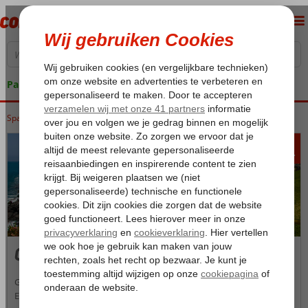
Pakketgarantie
Spanje
Home
Canarische Eilanden
328
va
p.p.
Canarische Eilanden
Geniet van zon, zee, strand en meer op de populaire Canarische
Eilanden. Vanwege de ligging en het aangename klimaat zijn de