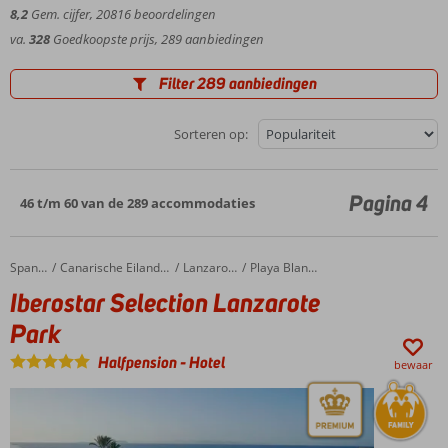
de Canarische Eilanden!
zee en vertier. Bekijk de
vliegtijd van Gran Canaria
, de
vliegtijd van
8,2
Gem. cijfer,
20816
beoordelingen
Tenerife
, de
vliegtijd van Lanzarote
en de
vliegtijd van
va.
328
Goedkoopste prijs, 289 aanbiedingen
Fuerteventura
.
Filter 289 aanbiedingen
Sorteren op:
Pagina 4
46 t/m 60 van de 289 accommodaties
Iberostar Selection Lanzarote Park
Home
Spanje
Canarische Eilanden
Lanzarote
Playa Blanca
Iberostar Selection Lanzarote
Park
Halfpension
-
Hotel
bewaar