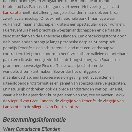
bananenplantages en wijngaarden. In de mondaine bruisende
hoofdstad Las Palmas is het goed vertoeven. Het veelzijdige eiland
Lanzarote
heeft niet alleen goudgele stranden, maar ook een bizar
zwart lavalandschap. Ontdek het nationale park Timanfaya waar
vulkanisch maanlandschap en kraters een spectaculair decor vormen.
Fuerteventura heeft prachtige woestijnlandschappen en de fraaiste
zandstranden van de Canarische Eilanden. Een ontdekkingstocht door
de binnenlanden brengt je langs pittoreske dorpjes. Subtropisch
paradijs Tenerife is een schitterend eiland met een landschap vol
contrasten. Het groene noorden heeft vruchtbare valleien en ontelbare
palm- en citrusbomen. Je vindt hier de hoogste berg van Spanje, de
prominent aanwezige Pico del Teide, waar je schitterende
wandeltochten kunt maken. Bewonder het omliggende
maanlandschap, een fascinerende omgeving met lavavelden en
uiteenlopende rotsformaties en geniet van spectaculaire vergezichten.
En natuurlijk ontbreken ook de brede zandstranden niet op Tenerife,
waar je het hele jaar door kunt genieten van zon, zee en vertier. Bekijk
de
vliegtijd van Gran Canaria
, de
vliegtijd van Tenerife
, de
vliegtijd van
Lanzarote
en de
vliegtijd van Fuerteventura
.
Bestemmingsinformatie
Weer Canarische Eilanden