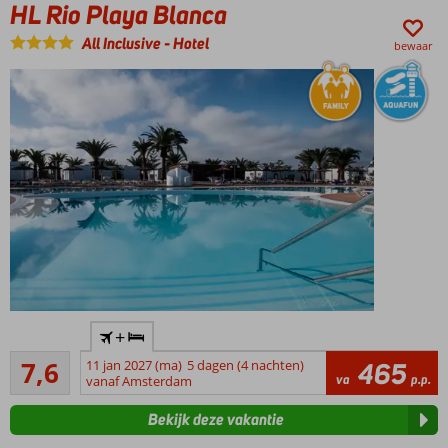
HL Rio Playa Blanca
zandstrand
voor de
All Inclusive
-
Hotel
bewaar
deur
Een pluim
voor de
bediening
Comfortabel
verblijf in
luxe kamers
Met
"Privilege"
nog meer
genieten
Familiehotel
+
Splash
Goed
7,6
11 jan 2027 (ma)
5 dagen (4 nachten)
465
pool
25
va
p.p.
vanaf Amsterdam
voor
beoordelingen
de
Bekijk deze vakantie
kids