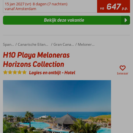
15 jan 2027 (vr)
8 dagen (7 nachten)
647
va
p.p.
vanaf Amsterdam
Bekijk deze vakantie
H10 Playa Meloneras Horizons Collection
Home
Spanje
Canarische Eilanden
Gran Canaria
Meloneras
H10 Playa Meloneras
Horizons Collection
Logies en ontbijt
-
Hotel
bewaar