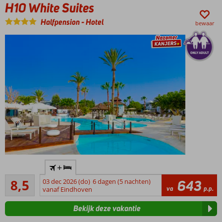
H10 White Suites
halfpension
of All
Halfpension
-
Hotel
bewaar
Inclusive
Star Camp
voor de
kids, SPA
Sensations
voor jou
Kleinschalig
+
Only Adult
Aanrader
boutique
8,5
03 dec 2026 (do)
6 dagen (5 nachten)
643
124
va
p.p.
hotel
vanaf Eindhoven
beoordelingen
Minimum
Bekijk deze vakantie
leeftijd 18
jaar