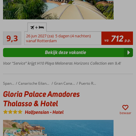
Heerlijk 5-
+
sterrenhotel
Uitstekend
vlak bij het
9,3
26 jun 2027 (za)
5 dagen (4 nachten)
712
43
va
p.p.
strand
vanaf Rotterdam
beoordelingen
Een buffet- en à-
Bekijk deze vakantie
la-
carterestaurants
Voor “Service” krijgt H10 Playa Meloneras Horizons Collection een 9,4!
Ga
zeker
eens
Gloria Palace Amadores Thalasso & Hotel
Home
Spanje
Canarische Eilanden
Gran Canaria
Puerto Rico
naar
Gloria Palace Amadores
het
Spa
Thalasso & Hotel
Center
Halfpension
-
Hotel
Tip:
bewaar
boek de
privilege
service