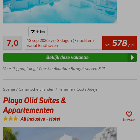
Centrum
+
Los
Voldoende/goed
Cristianos
7,0
18 sep 2026 (vr)
8 dagen (7 nachten)
578
78
va
p.p.
en strand
vanaf Eindhoven
beoordelingen
op
Bekijk deze vakantie
loopafstand
Meerdere
Voor “Ligging” krijgt Checkin Atlantida Bungalows een 8,2!
zwembaden
Zelf
koken of
Spanje
Playa Olid Suites & Appartementen
Home
Canarische Eilanden
Tenerife
Costa Adeje
All
Playa Olid Suites &
Inclusive
Een fijn
Appartementen
complex
All Inclusive
-
Hotel
bewaar