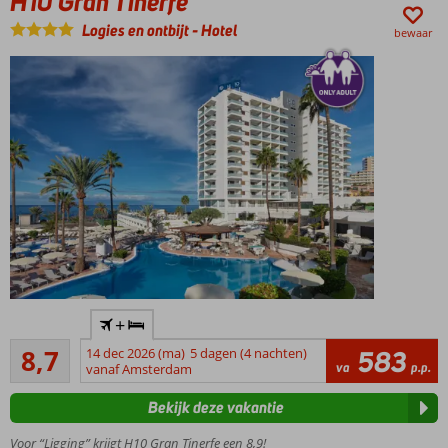
H10 Gran Tinerfe
Logies en ontbijt
-
Hotel
bewaar
Accommodatie met een
+
GSTC erkend
Aanrader
duurzaamheidscertificaat
8,7
14 dec 2026 (ma)
5 dagen (4 nachten)
583
80
va
p.p.
vanaf Amsterdam
Only
beoordelingen
Adult,
Bekijk deze vakantie
min.
18
Voor “Ligging” krijgt H10 Gran Tinerfe een 8,9!