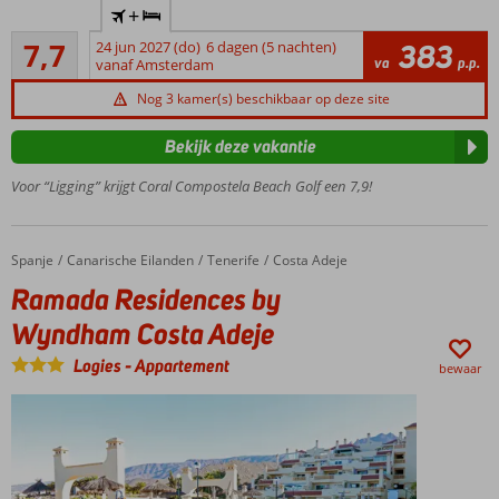
+
korte
Goed
afstand
7,7
24 jun 2027 (do)
6 dagen (5 nachten)
383
27
va
p.p.
van het
vanaf Amsterdam
beoordelingen
centrum
Nog 3 kamer(s) beschikbaar op deze site
en
strand
Bekijk deze vakantie
Rustig
gelegen
Voor “Ligging” krijgt Coral Compostela Beach Golf een 7,9!
Ontbijt,
Halfpension
en All Incl.
Spanje
Ramada Residences by Wyndham Costa Adeje
Home
Canarische Eilanden
Tenerife
Costa Adeje
mogelijk
Ramada Residences by
Ook 2- en 3-
Wyndham Costa Adeje
kamerappartementen
Logies
-
Appartement
bewaar