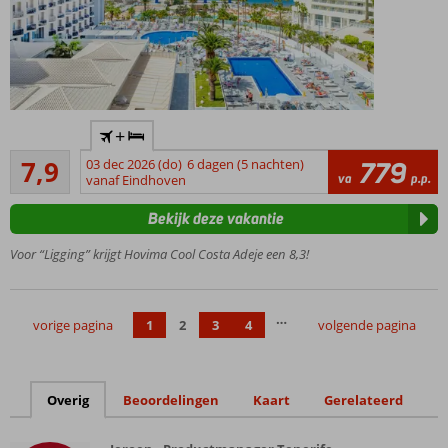
Only
+
Adult
Goed
Hotel
7,9
03 dec 2026 (do)
6 dagen (5 nachten)
779
15
va
p.p.
vanaf Eindhoven
Zó op
beoordelingen
het
Bekijk deze vakantie
strand
Prachtige
Voor “Ligging” krijgt Hovima Cool Costa Adeje een 8,3!
kamers
Fitness
& spa
…
vorige pagina
1
2
3
4
volgende pagina
Halfpension
of All
Inclusive
mogelijk
Overig
Beoordelingen
Kaart
Gerelateerd