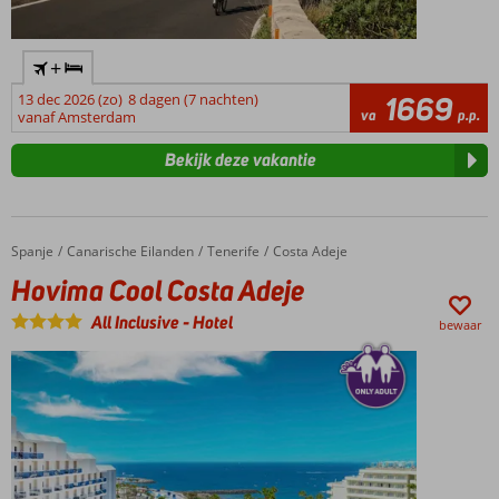
+
13 dec 2026 (zo)
8 dagen (7 nachten)
1669
va
p.p.
vanaf Amsterdam
Bekijk deze vakantie
Spanje
Hovima Cool Costa Adeje
Home
Canarische Eilanden
Tenerife
Costa Adeje
Hovima Cool Costa Adeje
All Inclusive
-
Hotel
bewaar