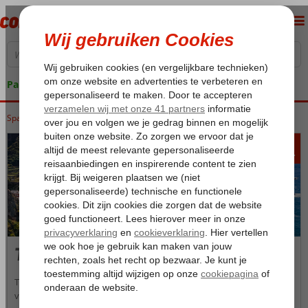
Pakketgarantie
Spanje
Home
Canarische Eilanden
Tenerife
328
va
p.p.
Tenerife
Tenerife is onder andere door het subtropische klimaat een eiland
vol contrasten en biedt voor elk wat wils: kom tot rust aan de