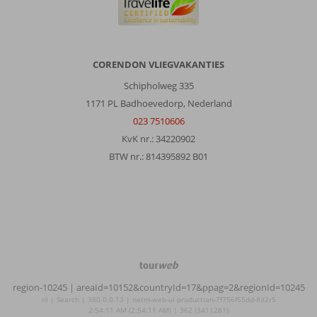
CORENDON VLIEGVAKANTIES
Schipholweg 335
1171 PL Badhoevedorp, Nederland
023 7510606
KvK nr.: 34220902
BTW nr.: 814395892 B01
TourWeb
©
region-10245
| areaId=10152&countryId=17&ppag=2&regionId=10245
NetMatch
nl | Search | 380.0.0.13 | netm-web-ui-production-7f756f55dd-8d2r5
2:54:11 AM (2:54:11 AM) | 362 (341|281)