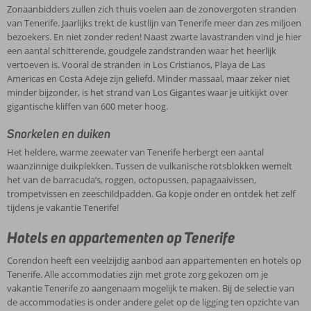
Zonaanbidders zullen zich thuis voelen aan de zonovergoten stranden
van Tenerife. Jaarlijks trekt de kustlijn van Tenerife meer dan zes miljoen
bezoekers. En niet zonder reden! Naast zwarte lavastranden vind je hier
een aantal schitterende, goudgele zandstranden waar het heerlijk
vertoeven is. Vooral de stranden in Los Cristianos, Playa de Las
Americas en Costa Adeje zijn geliefd. Minder massaal, maar zeker niet
minder bijzonder, is het strand van Los Gigantes waar je uitkijkt over
gigantische kliffen van 600 meter hoog.
Snorkelen en duiken
Het heldere, warme zeewater van Tenerife herbergt een aantal
waanzinnige duikplekken. Tussen de vulkanische rotsblokken wemelt
het van de barracuda’s, roggen, octopussen, papagaaivissen,
trompetvissen en zeeschildpadden. Ga kopje onder en ontdek het zelf
tijdens je vakantie Tenerife!
Hotels en appartementen op Tenerife
Corendon heeft een veelzijdig aanbod aan appartementen en hotels op
Tenerife. Alle accommodaties zijn met grote zorg gekozen om je
vakantie Tenerife zo aangenaam mogelijk te maken. Bij de selectie van
de accommodaties is onder andere gelet op de ligging ten opzichte van