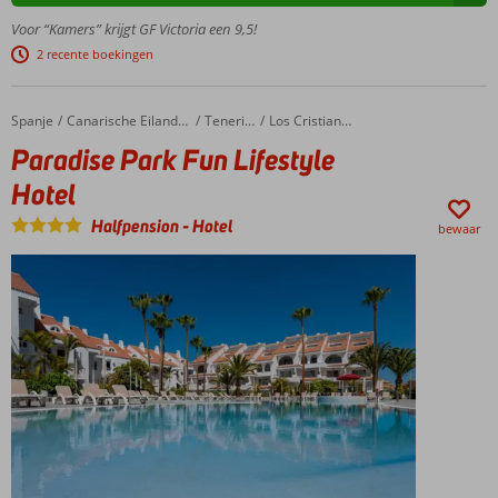
hele
Voor “Kamers” krijgt GF Victoria een 9,5!
gezin
2 recente boekingen
Unieke
kinderfaciliteiten!
Stijlvol
Spanje
Paradise Park Fun Lifestyle Hotel
Home
Canarische Eilanden
Tenerife
Los Cristianos
ingerichte
Paradise Park Fun Lifestyle
suites met
aparte
Hotel
slaapkamer
Halfpension
-
Hotel
Toprestaurants
bewaar
en Adults Only
Skybar
Halfpension
ook
mogelijk