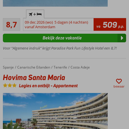
Geschikt
+
voor
Aanrader
families
8,7
09 dec 2026 (wo)
5 dagen (4 nachten)
509
3
va
p.p.
en
vanaf Amsterdam
beoordelingen
koppels
Bekijk deze vakantie
Luxe
kamers
Voor “Algemene indruk” krijgt Paradise Park Fun Lifestyle Hotel een 8,7!
en
suites
Kinderbad,
Spanje
Hovima Santa Maria
Home
Canarische Eilanden
Tenerife
Costa Adeje
miniclub/disco
Hovima Santa Maria
en
speeltuintjes
Logies en ontbijt
-
Appartement
bewaar
In de zomer
ook o.b.v.
Ontbijt of
Halfpension