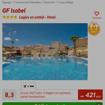
Spanje
GF Isabel
Home
Canarische Eilanden
Tenerife
Costa Adeje
en 7 bars
GF Isabel
Suites met
hydromassagebad
Logies en ontbijt
-
Hotel
bewaar
Accommodatie met een
+
GSTC erkend
Zeer goed
duurzaamheidscertificaat
8,3
24 jun 2027 (do)
5 dagen (4 nachten)
421
41
va
p.p.
vanaf Amsterdam
Op
beoordelingen
loopafstand