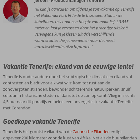
Jeroen - Productmanager Tenerife
"Ik kan je aanraden om tijdens je zonvakantie op Tenerife
het Nationaal Park El Teide te bezoeken. Stap in de
kabelbaan, reis naar een hoogte van maar liefst 3.555
meter en laat je verrassen door het prachtige uitzicht!
Vervolgens kun je kiezen uit drie verschillende
wandelroutes die je meenemen naar de meest
indrukwekkende uitzichtpunten."
Vakantie Tenerife: eiland van de eeuwige lente!
Tenerife is onder andere door het subtropische klimaat een eiland vol
contrasten en biedt voor elk wat wils: kom tot rust aan de
zonovergoten stranden, bewonder schitterende natuurparken, snuif
cultuur in historische steden of dans tot de zon opkomt. Vlieg in slechts
4,5 uur naar dit paradijs en beleef een onvergetelijke vakantie Tenerife
met Corendon!
Goedkope vakantie Tenerife
Tenerife is het grootste eiland van de
Canarische Eilanden
en ligt
ongeveer 200 kilometer voor de kust van Afrika. Net als de buureilanden