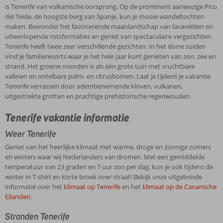
is Tenerife van vulkanische oorsprong. Op de prominent aanwezige Pico
del Teide, de hoogste berg van Spanje, kun je mooie wandeltochten
maken. Bewonder het fascinerende maanlandschap van lavavelden en
uiteenlopende rotsformaties en geniet van spectaculaire vergezichten.
Tenerife heeft twee zeer verschillende gezichten. In het dorre zuiden
vind je familieresorts waar je het hele jaar kunt genieten van zon, zee en
strand. Het groene noorden is als één grote tuin met vruchtbare
valleien en ontelbare palm- en citrusbomen. Laat je tijdens je vakantie
Tenerife verrassen door adembenemende kloven, vulkanen,
uitgestrekte grotten en prachtige prehistorische regenwouden.
Tenerife vakantie informatie
Weer Tenerife
Geniet van het heerlijke klimaat met warme, droge en zonnige zomers
en winters waar wij Nederlanders van dromen. Met een gemiddelde
temperatuur van 23 graden en 7 uur zon per dag, kun je ook tijdens de
winter in T-shirt en korte broek over straat! Bekijk onze uitgebreide
informatie over het
klimaat op Tenerife
en het
klimaat op de Canarische
Eilanden
.
Stranden Tenerife