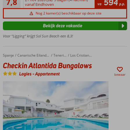
7,8
594
12
va
p.p.
vanaf Eindhoven
Gezinsvriendelijke
beoordelingen
voorzieningen
Nog 2 kamer(s) beschikbaar op deze site
Centraal
gelegen
Bekijk deze vakantie
in Costa
Voor “Ligging” krijgt Sol Sun Beach een 8,3!
Adeje
Groot
zwembad
met
Spanje
Checkin Atlantida Bungalows
Home
Canarische Eilanden
Tenerife
Los Cristianos
zonneterras
Checkin Atlantida Bungalows
Logies
-
Appartement
bewaar