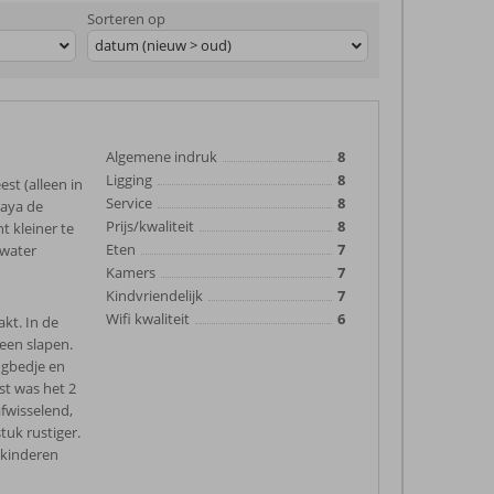
Sorteren op
datum (nieuw > oud)
Algemene indruk
8
Ligging
8
st (alleen in
Service
8
laya de
Prijs/kwaliteit
8
t kleiner te
Eten
7
 water
Kamers
7
Kindvriendelijk
7
Wifi kwaliteit
6
kt. In de
een slapen.
ngbedje en
st was het 2
afwisselend,
tuk rustiger.
 kinderen