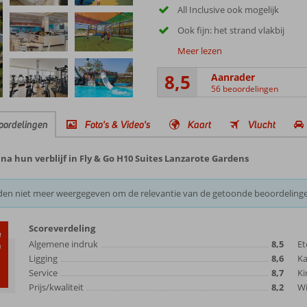
All Inclusive ook mogelijk
Ook fijn: het strand vlakbij
Meer lezen
8,5
Aanrader
56 beoordelingen
oordelingen
Foto's & Video's
Kaart
Vlucht
a hun verblijf in Fly & Go H10 Suites Lanzarote Gardens
den niet meer weergegeven om de relevantie van de getoonde beoordeling
Scoreverdeling
5
Algemene indruk
8,5
Et
Ligging
8,6
K
Service
8,7
Ki
Prijs/kwaliteit
8,2
Wi