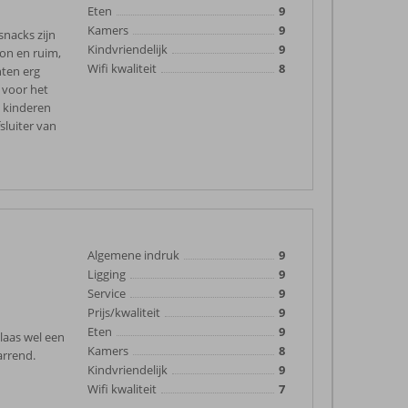
Eten
9
Kamers
9
snacks zijn
Kindvriendelijk
9
on en ruim,
Wifi kwaliteit
8
nten erg
 voor het
e kinderen
sluiter van
Algemene indruk
9
Ligging
9
Service
9
Prijs/kwaliteit
9
Eten
9
laas wel een
Kamers
8
warrend.
Kindvriendelijk
9
Wifi kwaliteit
7