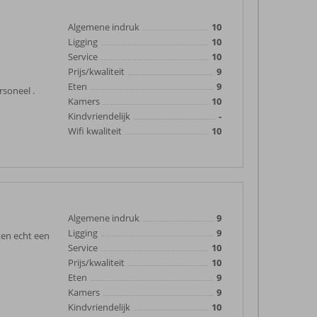
Algemene indruk
10
Ligging
10
Service
10
Prijs/kwaliteit
9
Eten
9
rsoneel .
Kamers
10
Kindvriendelijk
-
Wifi kwaliteit
10
Algemene indruk
9
Ligging
9
ten echt een
Service
10
Prijs/kwaliteit
10
Eten
9
Kamers
9
Kindvriendelijk
10