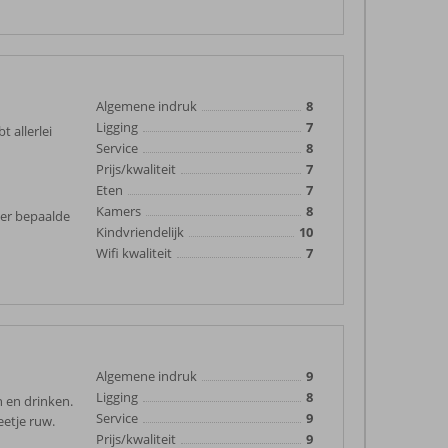
Algemene indruk
8
Ligging
7
t allerlei
Service
8
Prijs/kwaliteit
7
Eten
7
Kamers
8
ver bepaalde
Kindvriendelijk
10
Wifi kwaliteit
7
Algemene indruk
9
Ligging
8
n en drinken.
Service
9
eetje ruw.
Prijs/kwaliteit
9