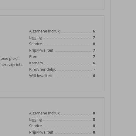
Algemene indruk
6
Ligging
7
Service
8
Prijs/kwaliteit
7
Eten
7
oeie plek!!!
Kamers
6
ers zijn iets
Kindvriendelijk
-
Wifi kwaliteit
6
Algemene indruk
8
Ligging
8
Service
8
Prijs/kwaliteit
8