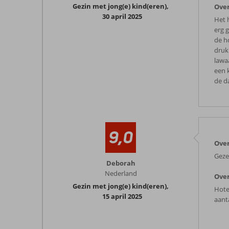
Gezin met jong(e) kind(eren)
,
Over
30 april 2025
Het 
erg 
de h
druk
lawa
een 
de d
9,0
Over
Gezel
Deborah
Nederland
Over
Gezin met jong(e) kind(eren)
,
Hote
15 april 2025
aanta