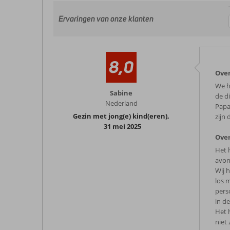
Ervaringen van onze klanten
8,0
Over
We h
Sabine
de d
Nederland
Papa
Gezin met jong(e) kind(eren)
,
zijn
31 mei 2025
Over
Het 
avon
Wij 
los 
pers
in de
Het 
niet