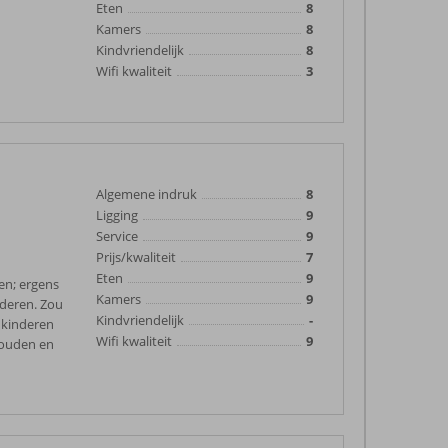
Eten
8
Kamers
8
Kindvriendelijk
8
Wifi kwaliteit
3
Algemene indruk
8
Ligging
9
Service
9
Prijs/kwaliteit
7
Eten
9
en; ergens
Kamers
9
nderen. Zou
Kindvriendelijk
-
 kinderen
Wifi kwaliteit
9
houden en