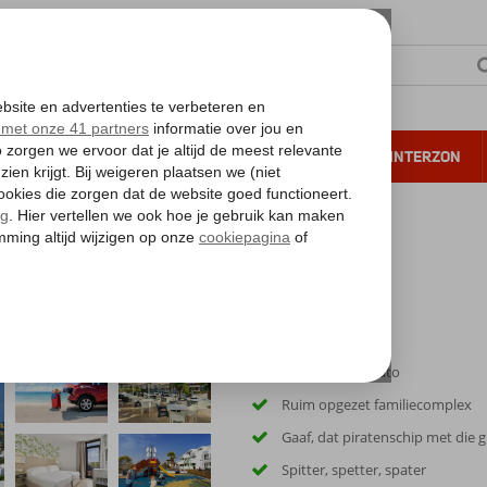
NTIE
VERRE REIZEN
ALL INCLUSIVE
WINTERZON
 annuleren*
 & Go H10 Suites Lanzarote Gardens
ardens
Inclusief huurauto
Ruim opgezet familiecomplex
Gaaf, dat piratenschip met die g
Spitter, spetter, spater