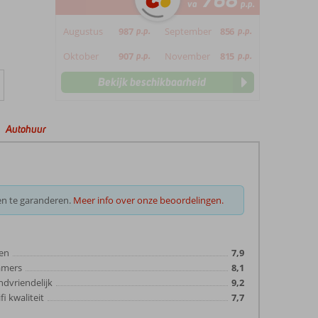
768
va
p.p.
Augustus
987
p.p.
September
856
p.p.
Oktober
907
p.p.
November
815
p.p.
Bekijk beschikbaarheid
Autohuur
en te garanderen.
Meer info over onze beoordelingen.
en
7,9
amers
8,1
ndvriendelijk
9,2
fi kwaliteit
7,7