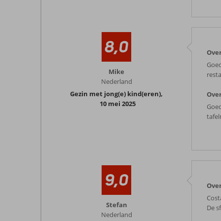
8,0
Over
Goed 
Mike
resta
Nederland
Gezin met jong(e) kind(eren)
,
Over
10 mei 2025
Goed
tafe
9,0
Over
Cost
Stefan
De s
Nederland