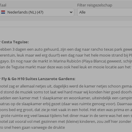
Taal
Filter reisgezelschap
Nederlands (NL) (47)
Alle
 Costa Teguise:
ebben 3 dagen een auto gehuurd, zijn een dag naar rancho texas park gewee
ierentuin, leuk maar wel erg duur!!) een dag naar het hele mooie strand bij P
gayo. En nog naar de markt in Marina Rubicón (Playa Blanca) geweest, schijn
 dan de Teguise markt maar deze was ook heel leuk en mooie locatie aan het
 Fly & Go H10 Suites Lanzarote Gardens:
hotel zag er allemaal netjes uit, dagelijks werd de kamer netjes schoon gemaa
d stond de muziek soms tot laat wel hard maar wij konden hier goed doorh
hadden een kamer met 1 slaapkamer en woonkamer, uiteindelijk een campi
matras op de slaapkamer erbij gezet (daar was ruimte genoeg voor). Daarnaa
oons bed erg groot, dat zie je niet vaak in een hotel. Het eten was prima en 
 grote ruimte erg veel lawaai tijdens het diner maar in de serre was het een s
hotel zat vooral vol met gezinnen met (kleine) kinderen, zou zelf hier zonder
 zo snel heen gaan vanwege de drukte