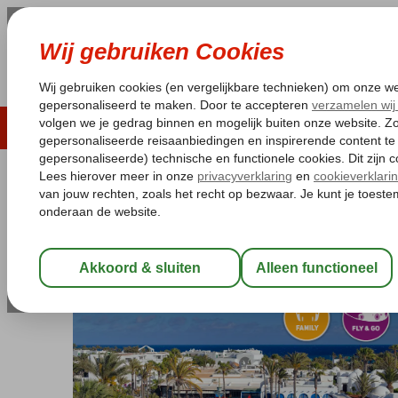
LAST MINUTE
ZOMER 2026
ZONVAKA
Pakketgarantie
Laagsteprijsgarantie*
Gratis
Spanje
Home
Canarische Eilanden
Lanzarote
Costa Teguise
Fly
Fly & Go H10 Suites Lanzarote G
Halfpension
-
Appartement