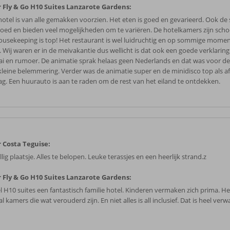
 Fly & Go H10 Suites Lanzarote Gardens:
hotel is van alle gemakken voorzien. Het eten is goed en gevarieerd. Ook de 
goed en bieden veel mogelijkheden om te variëren. De hotelkamers zijn scho
ousekeeping is top! Het restaurant is wel luidruchtig en op sommige mome
. Wij waren er in de meivakantie dus wellicht is dat ook een goede verklaring
ai en rumoer. De animatie sprak helaas geen Nederlands en dat was voor d
kleine belemmering. Verder was de animatie super en de minidisco top als af
ag. Een huurauto is aan te raden om de rest van het eiland te ontdekken.
 Costa Teguise:
lig plaatsje. Alles te belopen. Leuke terassjes en een heerlijk strand.z
 Fly & Go H10 Suites Lanzarote Gardens:
l H10 suites een fantastisch familie hotel. Kinderen vermaken zich prima. He
l kamers die wat verouderd zijn. En niet alles is all inclusief. Dat is heel ver