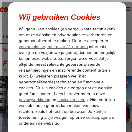
Pakketgarantie
Home
Spanje
Canarische Eilanden
Gran Canaria
Playa del Ingles
Fly & Go Servatur Playa Bonita
Fly & Go Servatur Playa Bonita
Logies en ontbijt
-
Hotel