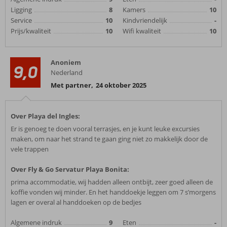
Ligging
8
Kamers
10
Service
10
Kindvriendelijk
-
Prijs/kwaliteit
10
Wifi kwaliteit
10
Anoniem
9,0
Nederland
Met partner
,
24 oktober 2025
Over Playa del Ingles:
Er is genoeg te doen vooral terrasjes, en je kunt leuke excursies
maken, om naar het strand te gaan ging niet zo makkelijk door de
vele trappen
Over Fly & Go Servatur Playa Bonita:
prima accommodatie, wij hadden alleen ontbijt, zeer goed alleen de
koffie vonden wij minder. En het handdoekje leggen om 7 s’morgens
lagen er overal al handdoeken op de bedjes
Algemene indruk
9
Eten
-