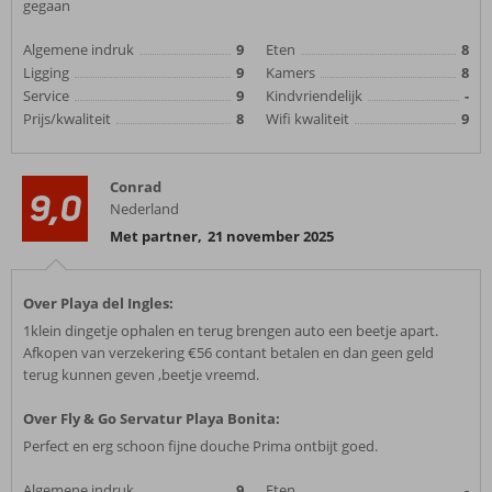
gegaan
Algemene indruk
9
Eten
8
Ligging
9
Kamers
8
Service
9
Kindvriendelijk
-
Prijs/kwaliteit
8
Wifi kwaliteit
9
Conrad
9,0
Nederland
Met partner
,
21 november 2025
Over Playa del Ingles:
1klein dingetje ophalen en terug brengen auto een beetje apart.
Afkopen van verzekering €56 contant betalen en dan geen geld
terug kunnen geven ,beetje vreemd.
Over Fly & Go Servatur Playa Bonita:
Perfect en erg schoon fijne douche Prima ontbijt goed.
Algemene indruk
9
Eten
-