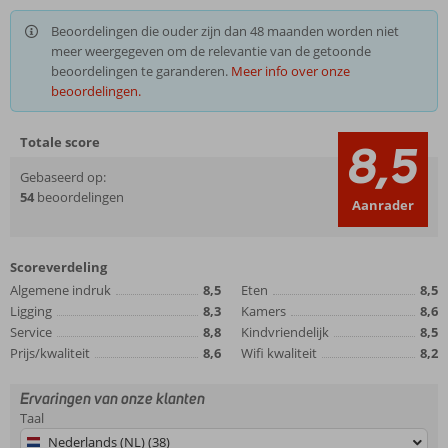
Beoordelingen die ouder zijn dan 48 maanden worden niet
meer weergegeven om de relevantie van de getoonde
beoordelingen te garanderen.
Meer info over onze
beoordelingen.
Totale score
8,5
Gebaseerd op:
54
beoordelingen
Aanrader
Scoreverdeling
Algemene indruk
8,5
Eten
8,5
Ligging
8,3
Kamers
8,6
Service
8,8
Kindvriendelijk
8,5
Prijs/kwaliteit
8,6
Wifi kwaliteit
8,2
Ervaringen van onze klanten
Taal
Nederlands (NL) (38)