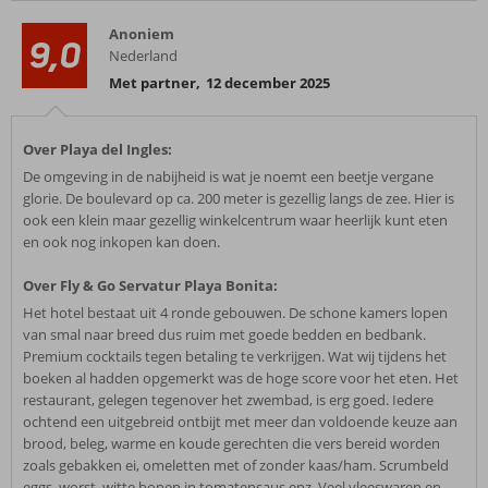
Anoniem
9,0
Nederland
Met partner
,
12 december 2025
Over Playa del Ingles:
De omgeving in de nabijheid is wat je noemt een beetje vergane
glorie. De boulevard op ca. 200 meter is gezellig langs de zee. Hier is
ook een klein maar gezellig winkelcentrum waar heerlijk kunt eten
en ook nog inkopen kan doen.
Over Fly & Go Servatur Playa Bonita:
Het hotel bestaat uit 4 ronde gebouwen. De schone kamers lopen
van smal naar breed dus ruim met goede bedden en bedbank.
Premium cocktails tegen betaling te verkrijgen. Wat wij tijdens het
boeken al hadden opgemerkt was de hoge score voor het eten. Het
restaurant, gelegen tegenover het zwembad, is erg goed. Iedere
ochtend een uitgebreid ontbijt met meer dan voldoende keuze aan
brood, beleg, warme en koude gerechten die vers bereid worden
zoals gebakken ei, omeletten met of zonder kaas/ham. Scrumbeld
eggs, worst, witte bonen in tomatensaus enz. Veel vleeswaren en