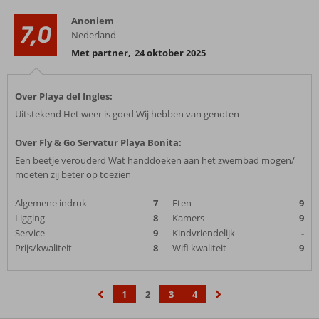
Anoniem
7,0
Nederland
Met partner
,
24 oktober 2025
Over Playa del Ingles:
Uitstekend Het weer is goed Wij hebben van genoten
Over Fly & Go Servatur Playa Bonita:
Een beetje verouderd Wat handdoeken aan het zwembad mogen/
moeten zij beter op toezien
Algemene indruk
7
Eten
9
Ligging
8
Kamers
9
Service
9
Kindvriendelijk
-
Prijs/kwaliteit
8
Wifi kwaliteit
9
1
2
3
4
‹
›