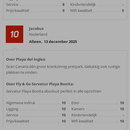
Service
8
Kindvriendelijk
-
Prijs/kwaliteit
9
Wifi kwaliteit
5
Jacobus
10
Nederland
Alleen
,
13 december 2025
Over Playa del Ingles:
Gran Canaria één groot krankzinnig pretpark. Gelukkig ook rustige
plekken te vinden.
Over Fly & Go Servatur Playa Bonita:
Servatur Playa Bonita absoluut perfect in alle opzichten
Algemene indruk
10
Eten
10
Ligging
10
Kamers
10
Service
10
Kindvriendelijk
-
Prijs/kwaliteit
10
Wifi kwaliteit
10