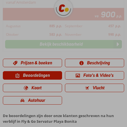
vanaf Amsterdam
900
va
p.p.
Augustus
885
p.p.
September
457
p.p.
Oktober
583
p.p.
November
990
p.p.
Bekijk beschikbaarheid
Prijzen & boeken
Beschrijving
Beoordelingen
Foto's & Video's
Kaart
Vlucht
Autohuur
De beoordelingen zijn door onze klanten geschreven na hun
verblijf in Fly & Go Servatur Playa Bonita