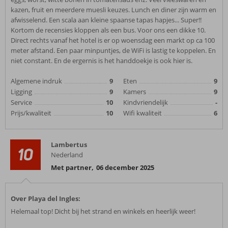
kazen, fruit en meerdere muesli keuzes. Lunch en diner zijn warm en
afwisselend. Een scala aan kleine spaanse tapas hapjes... Super!!
Kortom de recensies kloppen als een bus. Voor ons een dikke 10.
Direct rechts vanaf het hotel is er op woensdag een markt op ca 100
meter afstand. Een paar minpuntjes, de WiFi is lastig te koppelen. En
niet constant. En de ergernis is het handdoekje is ook hier is.
Algemene indruk
9
Eten
9
Ligging
9
Kamers
9
Service
10
Kindvriendelijk
-
Prijs/kwaliteit
10
Wifi kwaliteit
6
Lambertus
10
Nederland
Met partner
,
06 december 2025
Over Playa del Ingles:
Helemaal top! Dicht bij het strand en winkels en heerlijk weer!