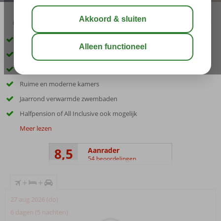
04:20
00:45
aug 28°
C
delen
bewaar
Inclusief huurauto
Ideaal voor het hele gezin
Nabij het bruisende Playa del Ingles
Ruime en moderne kamers
Jaarrond verwarmde zwembaden
Halfpension of All Inclusive ook mogelijk
Meer lezen
8,5
Aanrader
54 beoordelingen
+
+
27 aug 2026 (do)
6 dagen (5 nachten)