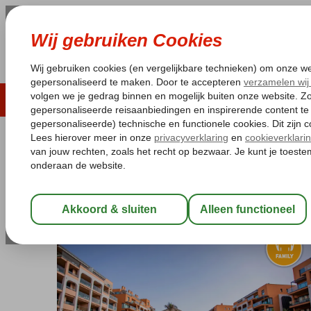
LAST MINUTE
ZOMER 2026
ZONVAKA
Pakketgarantie
Laagsteprijsgarantie*
Gratis
Spanje
Home
Canarische Eilanden
Gran Canaria
Arguineguin
Ar
Arguineguin Park by Servatur
Logies
-
Appartement