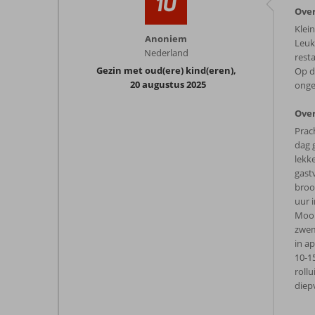
10
Over
Klei
Anoniem
Leuk
Nederland
rest
Gezin met oud(ere) kind(eren)
,
Op d
20 augustus 2025
onge
Over
Prac
dag 
lekke
gast
brood
uur 
Mooi
zwem
in a
10-1
roll
diepv