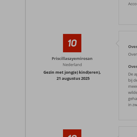
Acco
10
Over
Over
Priscillasayemirosan
Nederland
Over
Gezin met jong(e) kind(eren)
,
De a
21 augustus 2025
bij d
meer
wild
geha
in z