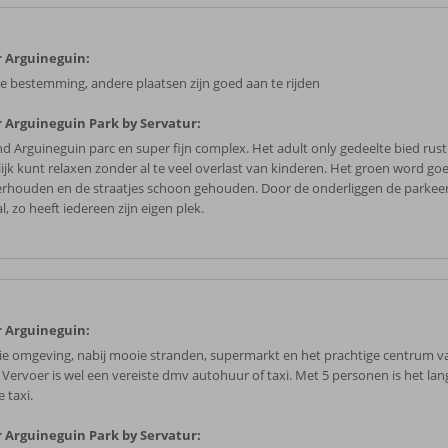
 Arguineguin:
e bestemming, andere plaatsen zijn goed aan te rijden
 Arguineguin Park by Servatur:
ind Arguineguin parc en super fijn complex. Het adult only gedeelte bied rus
lijk kunt relaxen zonder al te veel overlast van kinderen. Het groen word go
rhouden en de straatjes schoon gehouden. Door de onderliggen de parkeer
l, zo heeft iedereen zijn eigen plek.
 Arguineguin:
e omgeving, nabij mooie stranden, supermarkt en het prachtige centrum v
. Vervoer is wel een vereiste dmv autohuur of taxi. Met 5 personen is het la
 taxi.
 Arguineguin Park by Servatur: