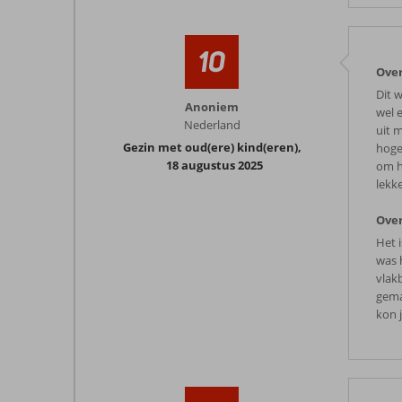
10
Over
Dit 
Anoniem
wel 
Nederland
uit m
Gezin met oud(ere) kind(eren)
,
hoge
18 augustus 2025
om he
lekke
Over
Het 
was 
vlak
gema
kon 