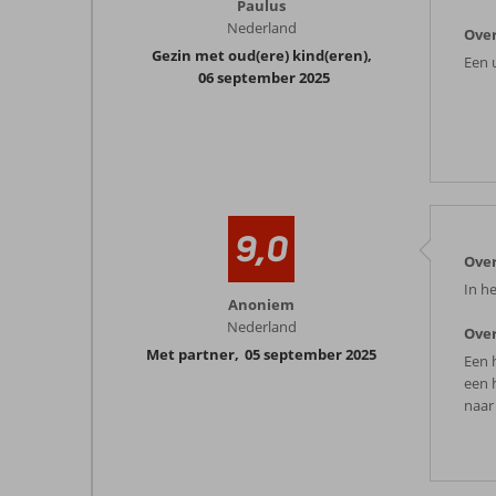
Paulus
Nederland
Over
Gezin met oud(ere) kind(eren)
,
Een 
06 september 2025
9,0
Over
In he
Anoniem
Nederland
Over
Met partner
,
05 september 2025
Een 
een 
naar