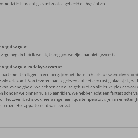
mmodatie is prachtig, exact zoals afgebeeld en hygiënisch.
 Arguineguin:
 Arguineguin heb ik weinig te zeggen, we zijn daar niet geweest.
 Arguineguin Park by Servatur:
ppartementen liggen in een berg, je moet dus een heel stuk wandelen voord
e winkels komt. Van tevoren had ik gelezen dat het een rustig plaatsje is, wi
 van levendigheid. We hebben een auto gehuurd en alle leuke plekjes waar 
en konden we binnen 10 a 15 aanrijden. We hebben echt een fantastische va
d. Het zwembad is ook heel aangenaam qua temperatuur, je kan er letterlijk
wemmen. Het appartement was perfect.