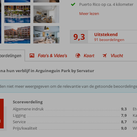
Puerto Rico op ca. 4 kilometer
Meer lezen
9,3
Uitstekend
91 beoordelingen
oordelingen
Foto's & Video's
Kaart
Vlucht
na hun verblijf in Arguineguin Park by Servatur
den niet meer weergegeven om de relevantie van de getoonde beoordeling
Scoreverdeling
3
Algemene indruk
9,3
Et
Ligging
7,9
K
d
Service
8,7
Ki
Prijs/kwaliteit
9,0
Wi