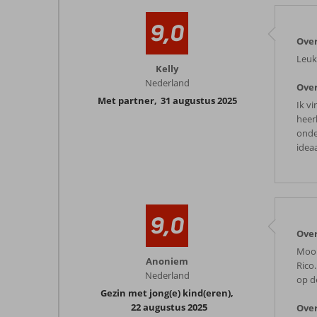
9,0
Over
Leuk
Kelly
Nederland
Over
Met partner
,
31 augustus 2025
Ik v
heer
onde
ideaa
9,0
Over
Mooi
Anoniem
Rico
Nederland
op de
Gezin met jong(e) kind(eren)
,
22 augustus 2025
Over