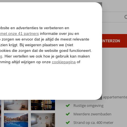
NTIE
VERRE REIZEN
ALL INCLUSIVE
WINTERZON
 annuleren*
guineguin Park by Servatur
Stijlvol ingerichte appartement
Rustige omgeving
Meerdere zwembaden
Strand op ca. 400 meter