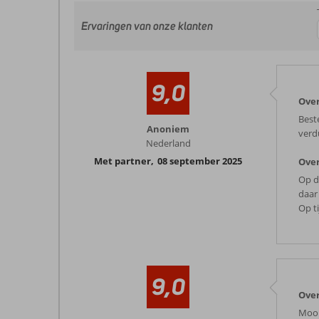
Ervaringen van onze klanten
9,0
Over
Best
Anoniem
verd
Nederland
Met partner
,
08 september 2025
Over
Op d
daar
Op ti
9,0
Over
Mooi