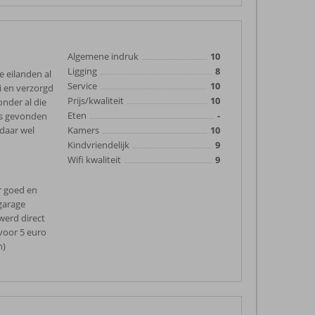
Algemene indruk
10
Ligging
8
 eilanden al
Service
10
i en verzorgd
Prijs/kwaliteit
10
onder al die
Eten
-
es gevonden
 daar wel
Kamers
10
Kindvriendelijk
9
Wifi kwaliteit
9
r goed en
rgarage
werd direct
 voor 5 euro
n)