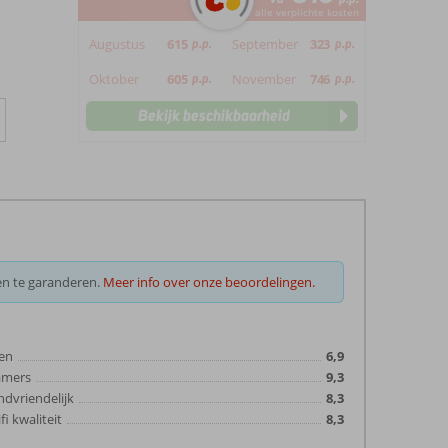
*incl. alle verplichte kosten
Augustus
615
p.p.
September
323
p.p.
Oktober
605
p.p.
November
746
p.p.
Bekijk beschikbaarheid
en te garanderen.
Meer info over onze beoordelingen.
en
6,9
amers
9,3
ndvriendelijk
8,3
fi kwaliteit
8,3