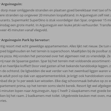
 Arguineguin:
n dorp maar omliggende stranden en plaatsen goed bereikbaar met taxi of 
ere stranden op ongeveer 20 minuten loopafstand. In Arguineguin zelf niet 
aurants. Supermarkt SuperDino is stuk voordeliger dan Spar, ongeveer 15 m
insdag een grote markt. In Arguineguin een leuke jetski verhuurder. Transfer
veer 45 minuten vanaf vliegveld.
 Arguineguin Park by Servatur:
htig resort met echt geweldige appartementen. Alles lijkt net nieuw. De tuin
goed bijgehouden en het terrein is superschoon. Maaltijden bij de poolbar zi
re pizza. Wij vonden het personeel over het algemeen niet zo vriendelijk. Ze 
vrij naar de Spaanse gasten. Spar bij het terrein met voldoende assortiment 
 en heerlijke koffie!!! Door veel gasten al het bekende handdoekje leggen, ze
in de ochtend. De ligbedden die wat verder van het zwembad liggen waren va
e adult pool op dak van appartementenblok. Je krijgt ook handdoeken voor
bad die je 1x per week kan wisselen. Elke dag schoonmaak behalve op zo e
ppartement prima, op het terrein soms slecht bereik. Resort ligt wel afgelegen
5 minuten lopen naar Arguineguin. App C heefr 2 slaapkamers met goede b
uiken bij het raam. 2 badkamers met toilet. Uitgebreide keuken met oven, m
ries.