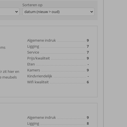
Sorteren op
datum (nieuw > oud)
Algemene indruk
9
Ligging
7
soms
Service
7
Prijs/kwaliteit
9
Eten
-
Kamers
9
 zit hier en
Kindvriendelijk
-
re meubels
Wifi kwaliteit
6
Algemene indruk
9
Ligging
8