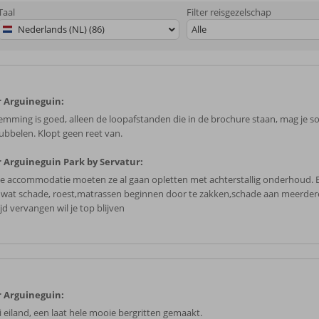
Taal
Filter reisgezelschap
Nederlands (NL) (86)
Alle
 Arguineguin:
emming is goed, alleen de loopafstanden die in de brochure staan, mag je 
ubbelen. Klopt geen reet van.
 Arguineguin Park by Servatur:
e accommodatie moeten ze al gaan opletten met achterstallig onderhoud. Er
 wat schade, roest,matrassen beginnen door te zakken,schade aan meerde
jd vervangen wil je top blijven
 Arguineguin:
 eiland, een laat hele mooie bergritten gemaakt.