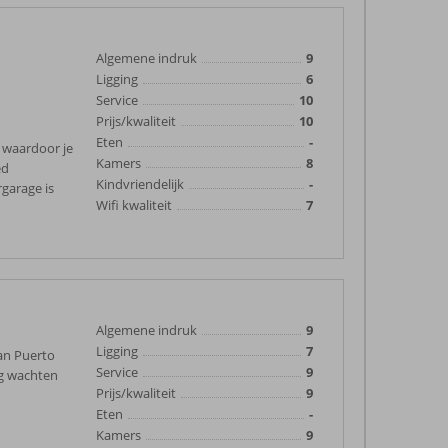
Algemene indruk
9
Ligging
6
Service
10
Prijs/kwaliteit
10
Eten
-
t waardoor je
Kamers
8
ed
Kindvriendelijk
-
garage is
Wifi kwaliteit
7
Algemene indruk
9
Ligging
7
an Puerto
Service
9
ng wachten
Prijs/kwaliteit
9
Eten
-
Kamers
9