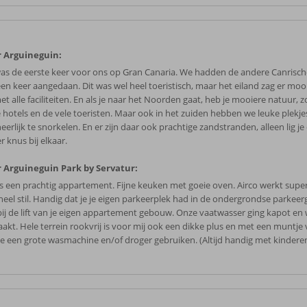
 Arguineguin:
was de eerste keer voor ons op Gran Canaria. We hadden de andere Canrische
een keer aangedaan. Dit was wel heel toeristisch, maar het eiland zag er moo
et alle faciliteiten. En als je naar het Noorden gaat, heb je mooiere natuur, z
 hotels en de vele toeristen. Maar ook in het zuiden hebben we leuke plekj
erlijk te snorkelen. En er zijn daar ook prachtige zandstranden, alleen lig je
r knus bij elkaar.
 Arguineguin Park by Servatur:
is een prachtig appartement. Fijne keuken met goeie oven. Airco werkt supe
heel stil. Handig dat je je eigen parkeerplek had in de ondergrondse parkee
bij de lift van je eigen appartement gebouw. Onze vaatwasser ging kapot en 
akt. Hele terrein rookvrij is voor mij ook een dikke plus en met een muntje
je een grote wasmachine en/of droger gebruiken. (Altijd handig met kindere