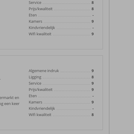
Service
8
Prijs/kwaliteit
8
Eten
-
Kamers
9
Kindvriendelijk
-
Wifi kwaliteit
9
Algemene indruk
9
Ligging
8
.
Service
9
Prijs/kwaliteit
9
Eten
-
permarkt en
Kamers
9
og een keer
Kindvriendelijk
-
Wifi kwaliteit
8