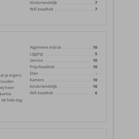
Kindvriendelijk
7
Wifi kwaliteit
7
Algemene indruk
10
Ligging
5
Service
10
Prijs/kwaliteit
10
Eten
-
at je ergens
Kamers
10
j houden
Kindvriendelijk
10
wij heen
Wifi kwaliteit
6
kantie
 de hele dag