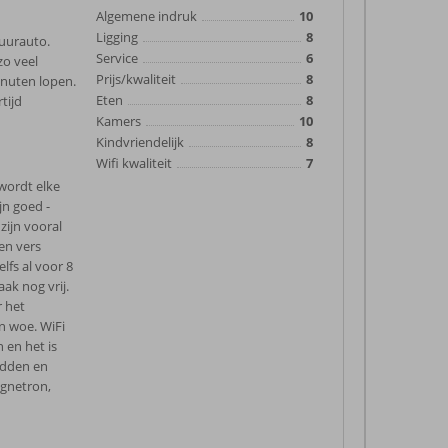
Algemene indruk
10
Ligging
8
huurauto.
Service
6
zo veel
Prijs/kwaliteit
8
inuten lopen.
Eten
8
tijd
Kamers
10
Kindvriendelijk
8
Wifi kwaliteit
7
 wordt elke
jn goed -
zijn vooral
en vers
lfs al voor 8
ak nog vrij.
 het
n woe. WiFi
 en het is
edden en
agnetron,