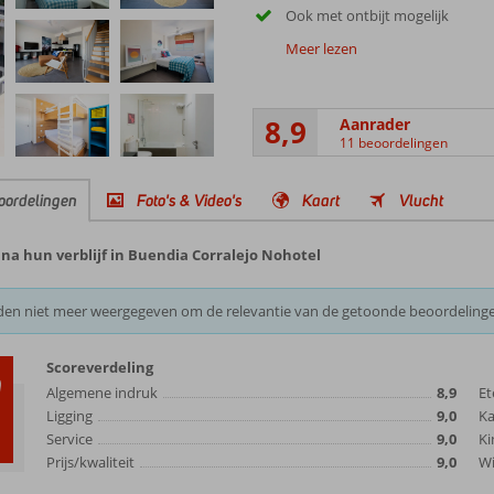
Ook met ontbijt mogelijk
Meer lezen
8,9
Aanrader
11 beoordelingen
oordelingen
Foto's & Video's
Kaart
Vlucht
na hun verblijf in Buendia Corralejo Nohotel
den niet meer weergegeven om de relevantie van de getoonde beoordeling
Scoreverdeling
9
Algemene indruk
8,9
Et
Ligging
9,0
K
Service
9,0
Ki
Prijs/kwaliteit
9,0
Wi