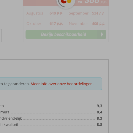
388
va
p.p.
Augustus
640
p.p.
September
534
p.p.
Oktober
617
p.p.
November
406
p.p.
Bekijk beschikbaarheid
en te garanderen.
Meer info over onze beoordelingen.
en
9,3
amers
8,4
ndvriendelijk
8,3
fi kwaliteit
8,8