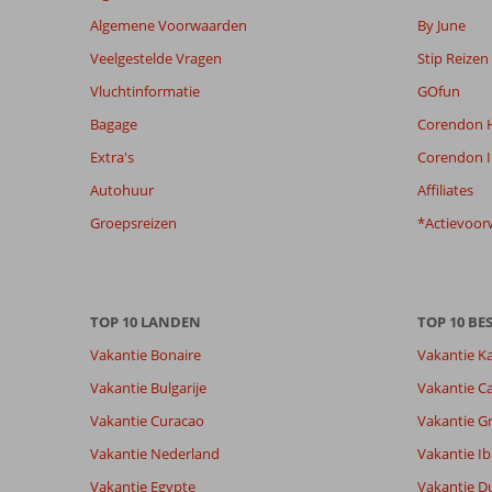
Algemene Voorwaarden
By June
Veelgestelde Vragen
Stip Reizen
Vluchtinformatie
GOfun
Bagage
Corendon H
Extra's
Corendon I
Autohuur
Affiliates
Groepsreizen
*Actievoor
TOP 10 LANDEN
TOP 10 B
Vakantie Bonaire
Vakantie K
Vakantie Bulgarije
Vakantie Ca
Vakantie Curacao
Vakantie G
Vakantie Nederland
Vakantie Ib
Vakantie Egypte
Vakantie D