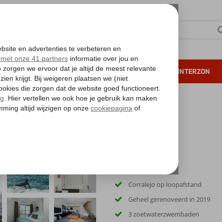
NTIE
VERRE REIZEN
ALL INCLUSIVE
WINTERZON
 annuleren*
dia Corralejo Nohotel
Charme alert!
Corralejo op loopafstand
Geheel gerenoveerd in 2019
3 zoetwaterzwembaden