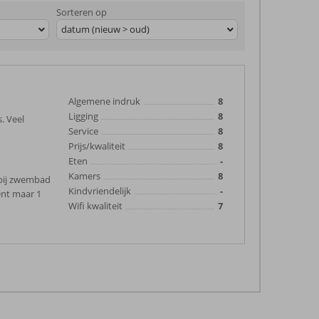
Sorteren op
datum (nieuw > oud)
Algemene indruk
8
Ligging
8
. Veel
Service
8
Prijs/kwaliteit
8
Eten
-
Kamers
8
 bij zwembad
Kindvriendelijk
-
nt maar 1
Wifi kwaliteit
7