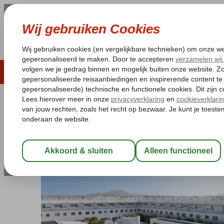
LAST MINUTE
ZOMER 2026
ZONVAKA
Pakketgarantie
Laagsteprijsgarantie*
Gratis
Spanje
Home
Canarische Eilanden
Fuerteventura
Corralejo
Buen
Buendia Corralejo Nohotel
Logies
-
Appartement