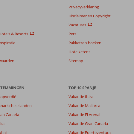
Privacyverklaring
Disclaimer en Copyright
Vacatures
otels & Resorts
Pers
nspiratie
Pakketreis boeken
Hotelketens
waarden
Sitemap
ESTEMMINGEN
TOP 10 SPANJE
aapverdië
Vakantie Ibiza
narische eilanden
Vakantie Mallorca
ran Canaria
Vakantie El Arenal
iza
Vakantie Gran Canaria
ubai
Vakantie Fuerteventura