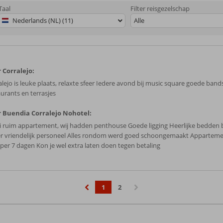
Taal
Filter reisgezelschap
Nederlands (NL) (11)
Alle
 Corralejo:
alejo is leuke plaats, relaxte sfeer Iedere avond bij music square goede bands
aurants en terrasjes
 Buendia Corralejo Nohotel:
 ruim appartement, wij hadden penthouse Goede ligging Heerlijke bedden
r vriendelijk personeel Alles rondom werd goed schoongemaakt Apparteme
 per 7 dagen Kon je wel extra laten doen tegen betaling
1
2
‹
›