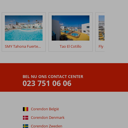
SMY Tahona Fuerteventura
Tao El Cotillo
BEL NU ONS CONTACT CENTER
023 751 06 06
Corendon België
Corendon Denmark
Corendon Zweden