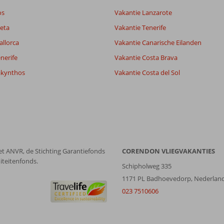
os
Vakantie Lanzarote
eta
Vakantie Tenerife
allorca
Vakantie Canarische Eilanden
nerife
Vakantie Costa Brava
akynthos
Vakantie Costa del Sol
et ANVR, de Stichting Garantiefonds
CORENDON VLIEGVAKANTIES
iteitenfonds.
Schipholweg 335
1171 PL Badhoevedorp, Nederlan
023 7510606