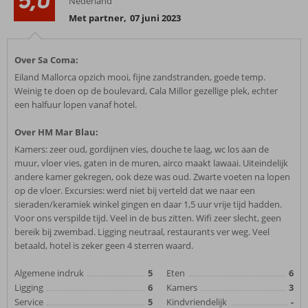
5,0
Nederland
Met partner
,
07 juni 2023
Over Sa Coma:
Eiland Mallorca opzich mooi, fijne zandstranden, goede temp.
Weinig te doen op de boulevard, Cala Millor gezellige plek, echter
een halfuur lopen vanaf hotel.
Over HM Mar Blau:
Kamers: zeer oud, gordijnen vies, douche te laag, wc los aan de
muur, vloer vies, gaten in de muren, airco maakt lawaai. Uiteindelijk
andere kamer gekregen, ook deze was oud. Zwarte voeten na lopen
op de vloer. Excursies: werd niet bij verteld dat we naar een
sieraden/keramiek winkel gingen en daar 1,5 uur vrije tijd hadden.
Voor ons verspilde tijd. Veel in de bus zitten. Wifi zeer slecht, geen
bereik bij zwembad. Ligging neutraal, restaurants ver weg. Veel
betaald, hotel is zeker geen 4 sterren waard.
Algemene indruk
5
Eten
6
Ligging
6
Kamers
3
Service
5
Kindvriendelijk
-