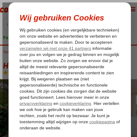
Pakketgarantie
Spanje
Home
Balearen
Mallorca
Sa Coma
HM Mar Blau
HM Mar Blau
Logies
-
Hotel