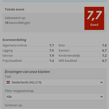
Totale score
7,7
Gebaseerd op:
15
beoordelingen
Goed
Scoreverdeling
Algemene indruk
7,7
Eten
7,8
Ligging
7,5
Kamers
6,7
Service
7,9
Kindvriendelijk
7,2
Prijs/kwaliteit
7,4
Wifi kwaliteit
6,7
Ervaringen van onze klanten
Taal
Nederlands (NL) (13)
Filter reisgezelschap
Alle
Sorteren op