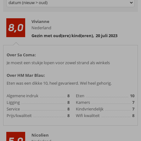
datum (nieuw > oud)
Vivianne
8,0
Nederland
Gezin met oud(ere) kind(eren)
,
20 juli 2023
Over Sa Coma:
Je moest een stukje lopen voor zowel strand als winkels
Over HM Mar Blau:
Eten was een dikke 10, heel gevarieerd. Wel heel gehorig.
Algemene indruk
8
Eten
10
Ligging
8
Kamers
7
Service
8
Kindvriendelijk
7
Prijs/kwaliteit
8
Wifi kwaliteit
8
Nicolien