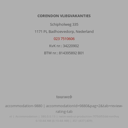
CORENDON VLIEGVAKANTIES
Schipholweg 335
1171 PL Badhoevedorp, Nederland
023 7510606
KvK nr.: 34220902
BTW nr.: 814395892 B01
TourWeb
©
accommodation-9880
| accommodationId=9880&pag=2&tab=review-
NetMatch
rating-tab
nl | Accommodation | 380.0.0.13 | netm-web-ui-production-7f756f55dd-mm9vq
6:10:44 AM (6:10:44 AM) | 451 (437|409)