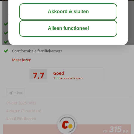
02:30
01:10
aug 30°
C
delen
bewaar
Zandstrand op slecht 600 m lopen
Heerlijke wellness om te ontspannen
Boek All Inclusive of ontdek de lokale keuken
Comfortabele familiekamers
Meer lezen
7,7
Goed
15 beoordelingen
+
05 okt 2026 (ma)
4 dagen (3 nachten)
vanaf Eindhoven
315
va
p.p.