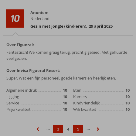
Anoniem
10
Nederland
Gezin met jong(e) kind(eren)
,
29 april 2025
Over Figueral:
Fantastisch! We komen graag terug, prachtig gebied. Met gehuurde
veel gezien.
Over Invisa Figueral Resort:
Super. Wat een fijn personeel, goede kamers en heerlijk eten.
Algemene indruk
10
Eten
10
Ligging
10
Kamers
10
Service
10
Kindvriendelijk
10
Prijs/kwaliteit
10
Wifi kwaliteit
10
…
…
3
4
5
‹
›