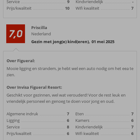
Service
9
Kindvriendelijk
-
Prijs/kwaliteit
10
Wifi kwaliteit
7
Priscilla
7,0
Nederland
Gezin met jong(e) kind(eren)
,
01 mei 2025
Over Figueral:
Mooie ligging en strandem, je hebt wel een auto nodig om het eea te
zien.
Over Invisa Figueral Resort:
Geschikt voor gezinnen, wel wat verouderd! Voor de rest leuk en
vriendelijk personeel en genoeg te doen voor jong en oud.
Algemene indruk
7
Eten
7
Ligging
6
Kamers
6
Service
8
Kindvriendelijk
7
Prijs/kwaliteit
6
Wifi kwaliteit
6