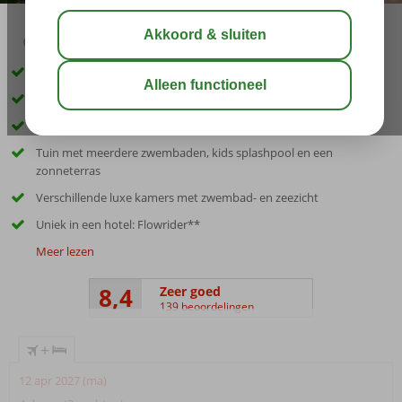
02:45
aug 29°
C
delen
bewaar
Met het hele gezin ultiem genieten op Ibiza
Adembenemend uitzicht over zee
Gelegen aan het zandstrand
Tuin met meerdere zwembaden, kids splashpool en een
zonneterras
Verschillende luxe kamers met zwembad- en zeezicht
Uniek in een hotel: Flowrider**
Meer lezen
8,4
Zeer goed
139 beoordelingen
+
12 apr 2027 (ma)