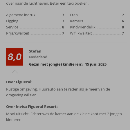
over naar de luchthaven. Beter een taxi boeken.
Algemene indruk
7
Eten
7
Ligging
7
Kamers
6
Service
8
Kindvriendelijk
8
Prijs/kwaliteit
7
Wifi kwaliteit
7
Stefan
8,0
Nederland
Gezin met jong(e) kind(eren)
,
15 juni 2025
Over Figueral:
Rustige omgeving. Huurauto aan te raden als je meer van de
omgeving wil zien.
Over Invisa Figueral Resort:
Mooi uitzicht. Echter was de kamer aan de kleine kant met 2 jongen
kinderen.