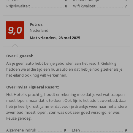
Prijs/kwaliteit
8
Wifi kwaliteit
7
Petrus
9,0
Nederland
Met vrienden
,
28 mei 2025
Over Figueral:
Als je geen auto hebt ben je gebonden aan het resort. Gelukkig
hadden we al die tijd een huurauto en dat heb je nodig zeker als je
het eiland ook nog wilt verkennen.
Over Invisa Figueral Resort:
Het Hotel is prachtig, houdt er rekening mee dat je wel wat trappen
moet lopen, maar dat is te doen. Ook fijn is het adult zwembad, daar
heb je heerlijk rust, jammer dat voor je drankje weer naar het andere
zwembad moest lopen. Eten was ook zeer goed verzorgd, er was
keuze genoeg.
Algemene indruk
9
Eten
9