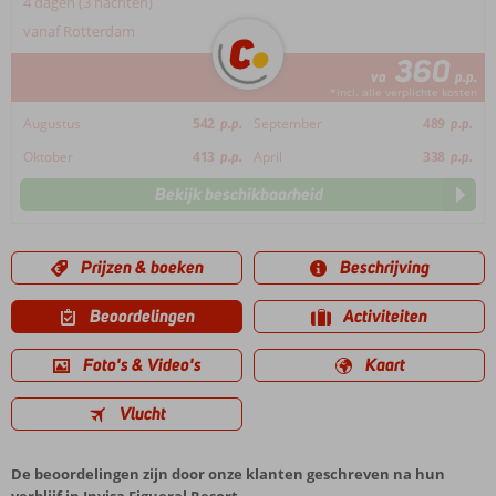
4 dagen (3 nachten)
vanaf Rotterdam
360
va
p.p.
*incl. alle verplichte kosten
Augustus
542
p.p.
September
489
p.p.
Oktober
413
p.p.
April
338
p.p.
Bekijk beschikbaarheid
Prijzen & boeken
Beschrijving
Beoordelingen
Activiteiten
Foto's & Video's
Kaart
Vlucht
De beoordelingen zijn door onze klanten geschreven na hun