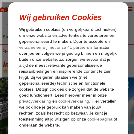
Pakketgarantie
Spanje
Home
Balearen
Ibiza
Figueral
Invisa Figueral Resort
Invisa Figueral Resort
Logies en ontbijt
-
Hotel