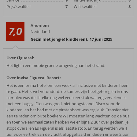
Service
9
Kindvriendelijk
8
Prijs/kwaliteit
7
Wifi kwaliteit
8
Anoniem
7,0
Nederland
Gezin met jong(e) kind(eren)
,
17 juni 2025
Over Figueral:
Het ligt in een mooie groene omgeving aan het strand.
Over Invisa Figueral Resort:
Het is een prima hotel om een week all inclusive met kinderen heen
te gaan. Het is wel verouderd, de kamers zijn heel gehorig en in ons
complex was de lift elke dag wel een keer stuk wat erg vervelend is
met een buggy. Eten was goed, niet hoogstaand. Disco voor de
kinderen, en het bad met de piratenboot was erg leuk. Transfer niet
aan te raden om bij te boeken! Wij moesten lang wachten op de bus
en toen we eenmaal zaten hebben we er bijna 2 uur over gedaan, je
stopt overal en Es Figueral is als laatste stop. En terug werden we 4
uur voor vertrek van de vlucht al opgehaald en deden er weer 2 uur