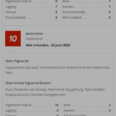
Algemene indruk
8
Eten
7
Ligging
7
Kamers
7
Service
8
Kindvriendelijk
8
Prijs/kwaliteit
8
Wifi kwaliteit
8
Jeannette
10
Nederland
Met vrienden
,
02 juni 2025
Over Figueral:
Hippymarkt was leuk. Formentera leuk verkend met een elektrische
fiets.
Over Invisa Figueral Resort:
Oud. Overkant van de weg. Veel herrie. Erg gehorig. Fijne bedden.
Krappe douche. Deurtjes bungelen erin.
Algemene indruk
10
Eten
2
Ligging
6
Kamers
8
Service
8
Kindvriendelijk
-