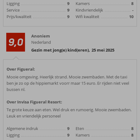
Ligging
9
Kamers
8
Service
9
Kindvriendelijk
-
Prijs/kwaliteit
9
Wifi kwaliteit
10
Anoniem
9,0
Nederland
Gezin met jong(e) kind(eren)
,
25 mei 2025
Over Figueral:
Mooie omgeving. Heerlijk strand. Mooie zwembaden. Met de taxi
ben je zo op de hippiemarkt voorr maar 15 euro. Er rijden niet veel
bussen nl.
Over Invisa Figueral Resort:
Te grote keuze aan eten. Wel druk en rumoerig. Mooie zwembaden.
Leuk en vriendelijk personeel
Algemene indruk
9
Eten
8
Ligging
9
Kamers
8