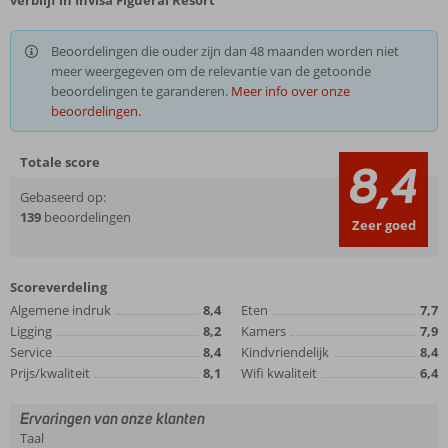
verblijf in Invisa Figueral Resort
Beoordelingen die ouder zijn dan 48 maanden worden niet
meer weergegeven om de relevantie van de getoonde
beoordelingen te garanderen.
Meer info over onze
beoordelingen.
Totale score
8,4
Gebaseerd op:
139
beoordelingen
Zeer goed
Scoreverdeling
Algemene indruk
8,4
Eten
7,7
Ligging
8,2
Kamers
7,9
Service
8,4
Kindvriendelijk
8,4
Prijs/kwaliteit
8,1
Wifi kwaliteit
6,4
Ervaringen van onze klanten
Taal