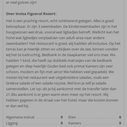
er veel golven zijn!
Over Invisa Figueral Resort:
Het is een prachtig resort, echt schitterend gelegen. Alles is goed
beloopbaar. Er zijn 3 zwembaden. De kinderzwembaden zijn in het
hoogseizoen wel druk, vooral wat ligbedjes betreft. Wellicht kan het
hotel wat ligbedjes verplaatsen van adult-area naar andere
zwembaden? Het restaurant is goed, wij hadden all-inclusive. Op het
terras kan je heerlijk zitten en uitkijken over de zee, binnen vonden
wij het te luidruchtig. Bedbank in de slaapkamer viel ons mee. We
hadden 1 kind, die heeft op dubbele matrasjes van de bedbank
gelegen en sliep heerlijk! Ouder-bed ook prima! Kamers zijn zeer
schoon, modern en fijn met airco! We hebben veel gepadeld. We
misten bij het restaurant wat uitgebreidere salades, zoals een
Griekse salade of een salade niçoise. Wel kon je zelf je salade
samenstellen. Let op: als je bij aankomst met de transfer later dan
21.30u aankomt is er geen warm eten meer op het resort. Wij
hebben gegeten in de straat van het hotel, maar die kosten komen
er dan wel bij.
Algemene indruk
9
Eten
8
Ligging
9
Kamers
9