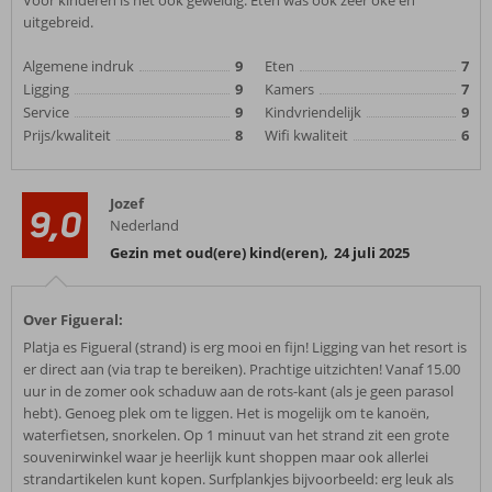
Voor kinderen is het ook geweldig. Eten was ook zeer oke en
uitgebreid.
Algemene indruk
9
Eten
7
Ligging
9
Kamers
7
Service
9
Kindvriendelijk
9
Prijs/kwaliteit
8
Wifi kwaliteit
6
Jozef
9,0
Nederland
Gezin met oud(ere) kind(eren)
,
24 juli 2025
Over Figueral:
Platja es Figueral (strand) is erg mooi en fijn! Ligging van het resort is
er direct aan (via trap te bereiken). Prachtige uitzichten! Vanaf 15.00
uur in de zomer ook schaduw aan de rots-kant (als je geen parasol
hebt). Genoeg plek om te liggen. Het is mogelijk om te kanoën,
waterfietsen, snorkelen. Op 1 minuut van het strand zit een grote
souvenirwinkel waar je heerlijk kunt shoppen maar ook allerlei
strandartikelen kunt kopen. Surfplankjes bijvoorbeeld: erg leuk als