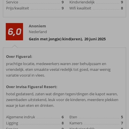
Service
9
Kindvriendelijk
9
Prijs/kwaliteit
9
Wifi kwaliteit
8
Anoniem
6,0
Nederland
Gezin met jong(e) kind(eren)
,
20 juni 2025
Over Figueral:
prachtige locatie, medewerkers waren zeer behulpzaam en
vriendelijk. eten smaakte veelal redelijk tot goed, maar weinig
variatie vooral in vlees.
Over Invisa Figueral Resort:
hotel gedateerd, zaten wat dingen tegen/dingen die kapot waren,
zwembaden uitstekend, leuk voor de kinderen, meerdere plekken
waar je kan eten en drinken.
Algemene indruk
6
Eten
5
Ligging
8
Kamers
7