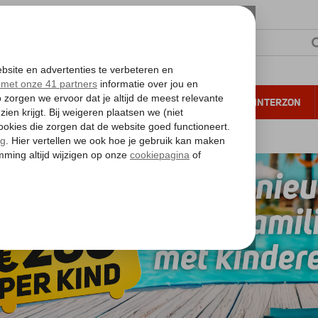
NTIE
VERRE REIZEN
ALL INCLUSIVE
WINTERZON
 annuleren*