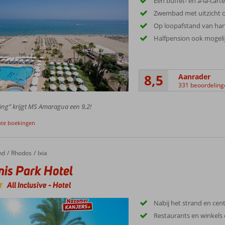
Een buffet- en à-la-cart
Zwembad met uitzicht o
Op loopafstand van hart
Halfpension ook mogeli
8,5
Aanrader
331 beoordeling
ing” krijgt MS Amaragua een 9,2!
nte boekingen
nd
 Park Hotel
Rhodos
Ixia
is Park Hotel
All Inclusive
-
Hotel
Nabij het strand en cen
Restaurants en winkels