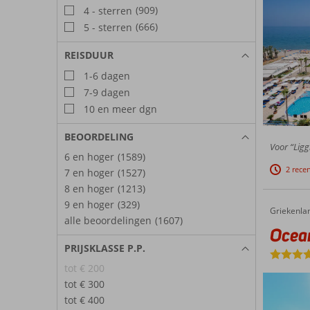
(909)
4 - sterren
(666)
5 - sterren
REISDUUR
1-6 dagen
7-9 dagen
10 en meer dgn
BEOORDELING
Voor “Ligg
6 en hoger
(1589)
2 rece
7 en hoger
(1527)
8 en hoger
(1213)
9 en hoger
(329)
Griekenla
Oceanis
Home
alle beoordelingen
(1607)
Ocean
PRIJSKLASSE P.P.
tot € 200
tot € 300
tot € 400