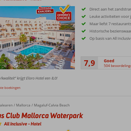
Direct aan het zandstra
Leuke activiteiten voor
Maar liefst 7 restaurants
Historische bezienswa
Op basis van All Inclusi
7,9
Goed
504 beoordeling
/kwaliteit” krijgt Eloro Hotel een 8,0!
nte boekingen
alearen
Mallorca
Magaluf-Calvia Beach
s Club Mallorca Waterpark
All Inclusive
-
Hotel