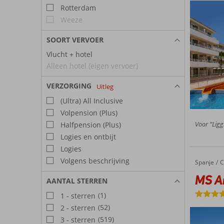
Rotterdam
Weeze
SOORT VERVOER
Vlucht + hotel
Alleen hotel (eigen vervoer)
VERZORGING
Uitleg
(Ultra) All Inclusive
Volpension (Plus)
Voor “Ligg
Halfpension (Plus)
Logies en ontbijt
Logies
Volgens beschrijving
Spanje
MS Ama
Home
C
MS A
AANTAL STERREN
(1)
1 - sterren
(52)
2 - sterren
(519)
3 - sterren