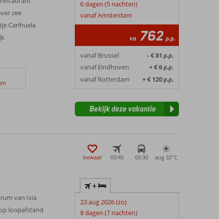
erestaurant
6 dagen (5 nachten)
ver zee
vanaf Amsterdam
je Carihuela
762
jk
va
p.p.
vanaf Brussel
- € 81
p.p.
vanaf Eindhoven
+ € 6
p.p.
vanaf Rotterdam
+ € 120
p.p.
en
Bekijk deze vakantie
bewaar
03:45
00:30
aug 32°
C
+
trum van Ixia
23 aug 2026 (zo)
 op loopafstand
8 dagen (7 nachten)