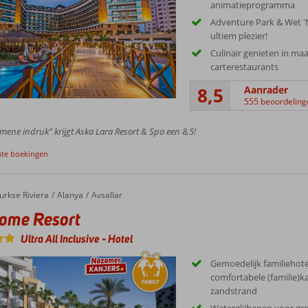
animatieprogramma
Adventure Park & Wet '
ultiem plezier!
Culinair genieten in maar 
carterestaurants
8,5
Aanrader
555 beoordeling
mene indruk” krijgt Aska Lara Resort & Spa een 8,5!
nte boekingen
e Resort
urkse Riviera
Alanya
Avsallar
ome Resort
Ultra All Inclusive
-
Hotel
Gemoedelijk familiehote
comfortabele (familie)ka
zandstrand
Waterglijbanen voor gro