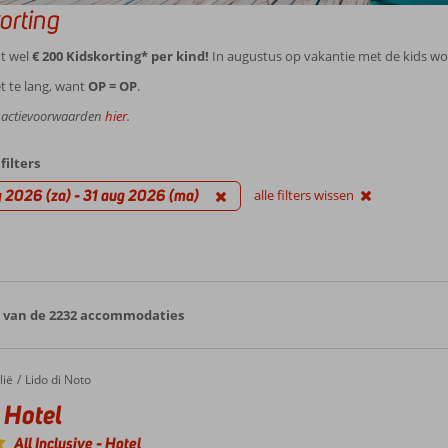
orting
ot wel
€ 200 Kidskorting* per kind!
In augustus op vakantie met de kids wor
t te lang, want
OP = OP
.
e actievoorwaarden
hier
.
filters
 2026 (za) - 31 aug 2026 (ma)
alle filters wissen
5 van de 2232 accommodaties
lië
Lido di Noto
 Hotel
All Inclusive
-
Hotel