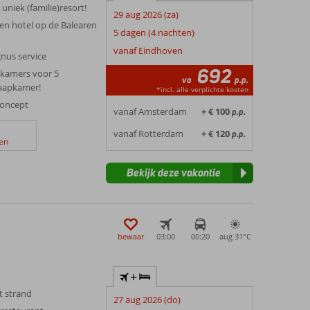
niek (familie)resort!
29 aug 2026 (za)
en hotel op de Balearen
5 dagen (4 nachten)
vanaf Eindhoven
nus service
692
 kamers voor 5
va
p.p.
laapkamer!
*incl. alle verplichte kosten
concept
vanaf Amsterdam
+ € 100
p.p.
vanaf Rotterdam
+ € 120
p.p.
en
Bekijk deze vakantie
bewaar
03:00
00:20
aug 31°
C
+
t strand
27 aug 2026 (do)