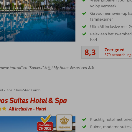
volop vermaak
Ga voor een swim-up k
familiekamer
Ultra All Inclusive met 2
Relax aan het zwembad 
bad
8,3
Zeer goed
379 beoordeling
mene indruk” en “Kamers” krijgt My Home Resort een 8,3!
nd
Kos
Kos-Stad Lambi
os Suites Hotel & Spa
All Inclusive
-
Hotel
Prachtig hotel met priv
Ruime, moderne suites e