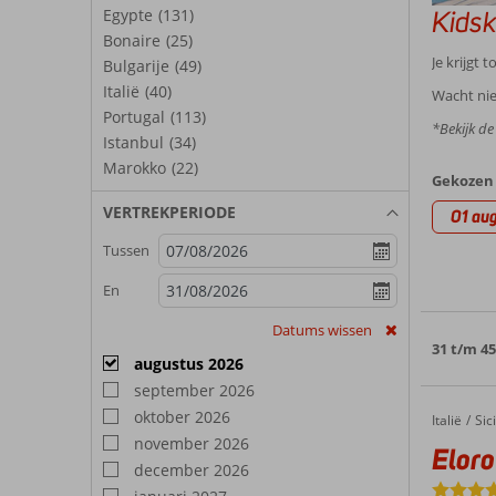
Kidsk
Egypte
(131)
Bonaire
(25)
Je krijgt t
Bulgarije
(49)
Italië
(40)
Wacht nie
Portugal
(113)
*Bekijk d
Istanbul
(34)
Marokko
(22)
Gekozen 
VERTREKPERIODE
01 aug
Tussen
En
Datums wissen
31 t/m 4
augustus 2026
september 2026
oktober 2026
Italië
Eloro Hotel
Home
Sici
november 2026
Eloro
december 2026