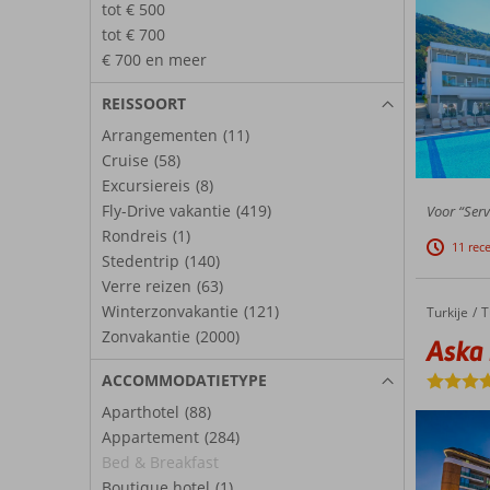
tot € 500
tot € 700
€ 700 en meer
REISSOORT
Arrangementen
(11)
Cruise
(58)
Excursiereis
(8)
Fly-Drive vakantie
(419)
Voor “Serv
Rondreis
(1)
11 rec
Stedentrip
(140)
Verre reizen
(63)
Winterzonvakantie
(121)
Turkije
Aska Lara Resort & Spa
Home
T
Zonvakantie
(2000)
Aska 
ACCOMMODATIETYPE
Aparthotel
(88)
Appartement
(284)
Bed & Breakfast
Boutique hotel
(1)