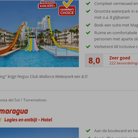
Compleet vernieuwd en u
Grootste waterpark in e
met o.a. 8 glijbanen
Boek een suite met Mag
Ruime en comfortabele
personen met aparte s
Verbeterd All Inclusive 
8,0
Zeer goed
222 beoordeling
ing” krijgt Fergus Club Mallorca Waterpark een 8,5!
ragua
osta del Sol
Torremolinos
maragua
Logies en ontbijt
-
Hotel
Aan de boulevard en he