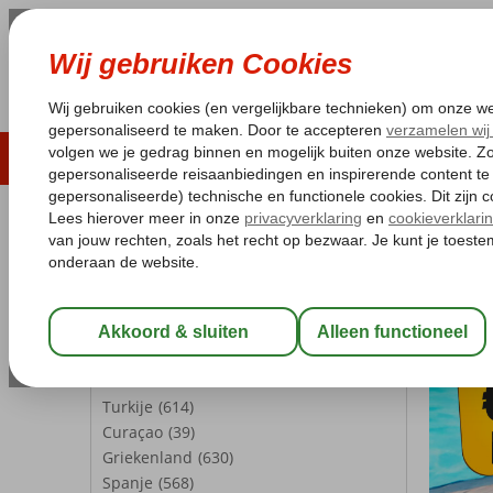
LAST MINUTE
ZOMER 2026
ZONVAKA
Pakketgarantie
Laagsteprijsgarantie*
Gratis
REISGEZELSCHAP
Kamer 1:
2 Personen
Wijzig Reisgezelschap
BESTEMMINGEN
Turkije
(614)
Curaçao
(39)
Griekenland
(630)
Spanje
(568)