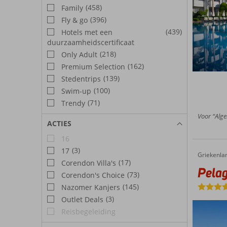
(458)
Family
(396)
Fly & go
(439)
Hotels met een
duurzaamheidscertificaat
(218)
Only Adult
(162)
Premium Selection
(139)
Stedentrips
(100)
Swim-up
(71)
Trendy
Voor “Alge
ACTIES
16
(3)
17
Griekenla
Pelagos Suites Hotel & Spa
Home
(17)
Corendon Villa's
Pelag
(73)
Corendon's Choice
(145)
Nazomer Kanjers
(3)
Outlet Deals
Reisbegeleiding