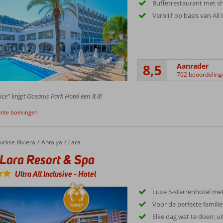
Buffetrestaurant met 
Verblijf op basis van All 
8,5
Aanrader
762 beoordeling
ice” krijgt Oceanis Park Hotel een 8,8!
ente boekingen
urkse Riviera
Antalya
Lara
Lara Resort & Spa
Ultra All Inclusive
-
Hotel
Luxe 5-sterrenhotel me
Voor de perfecte famili
Elke dag wat te doen; u