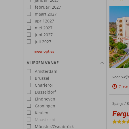
januari 2027
februari 2027
maart 2027
april 2027
mei 2027
juni 2027
juli 2027
meer opties
augustus
september
oktober
2027
2027
2027
VLIEGEN VANAF
Amsterdam
Voor “Prijs
Brussel
Charleroi
7 rece
Düsseldorf
Eindhoven
Spanje
Fergus Club Mallorca Waterpark
Home
B
Groningen
Fergu
Keulen
Maastricht
Münster/Osnabrück