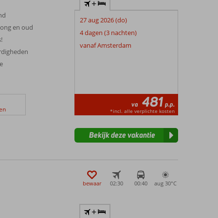
+
nd
27 aug 2026 (do)
 jong en oud
4 dagen (3 nachten)
!
vanaf Amsterdam
ardigheden
ve
481
va
p.p.
en
*incl. alle verplichte kosten
Bekijk deze vakantie
bewaar
02:30
00:40
aug 30°
C
+