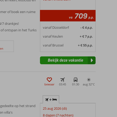
amer of boek een ruime
709
va
p.p.
4/7 drankjes!
vanaf Düsseldorf
- € 4
p.p.
of ontspan in het Turks
vanaf Keulen
+ € 7
p.p.
vanaf Brussel
+ € 55
p.p.
en
Bekijk deze vakantie
bewaar
03:45
01:30
aug 32°
C
+
égedeelte op het strand
25 aug 2026 (di)
n villa's
8 dagen (7 nachten)