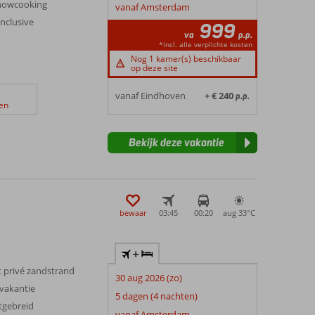
showcooking
vanaf Amsterdam
Inclusive
999
va
p.p.
*incl. alle verplichte kosten
Nog 1 kamer(s) beschikbaar
op deze site
vanaf Eindhoven
+ € 240
p.p.
en
Bekijk deze vakantie
bewaar
03:45
00:20
aug 33°
C
+
t privé zandstrand
30 aug 2026 (zo)
evakantie
5 dagen (4 nachten)
itgebreid
vanaf Amsterdam