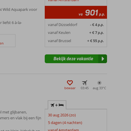
N Wild Aquapark voor
901
va
p.p.
liefst 6 à-la-
vanaf Düsseldorf
- € 4
p.p.
vanaf Keulen
+ € 7
p.p.
vanaf Brussel
+ € 55
p.p.
en
Bekijk deze vakantie
bewaar
03:45
aug 33°
C
+
l met glijbanen,
30 aug 2026 (zo)
mers en vlak bij een fijn
5 dagen (4 nachten)
vanaf Amsterdam
ot en klein, kidsclub en