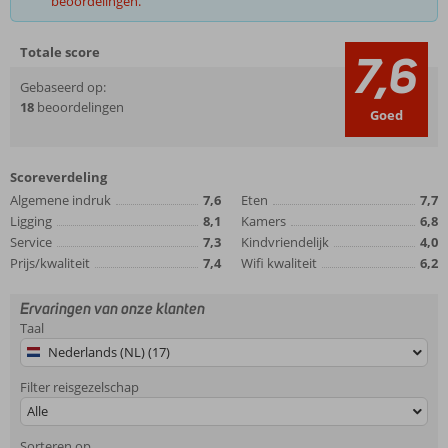
beoordelingen.
Totale score
7,6
Gebaseerd op:
18
beoordelingen
Goed
Scoreverdeling
Algemene indruk
7,6
Eten
7,7
Ligging
8,1
Kamers
6,8
Service
7,3
Kindvriendelijk
4,0
Prijs/kwaliteit
7,4
Wifi kwaliteit
6,2
Ervaringen van onze klanten
Taal
Nederlands (NL) (17)
Filter reisgezelschap
Alle
Sorteren op