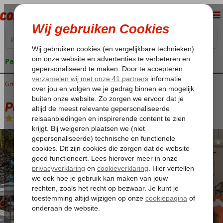
Pakketgarantie
Griekenland
Home
Zakynthos
Argassi
Paradise Hotel
Paradise Hotel
Logies
-
Hotel