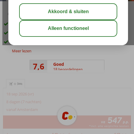
03:05
aug 31°
C
delen
bewaar
Rustig gelegen
Direct aan zee
Zwembad met apart kindergedeelte
Meer lezen
7,6
Goed
18 beoordelingen
+
18 sep 2026 (vr)
8 dagen (7 nachten)
vanaf Amsterdam
547
va
p.p.
*incl. alle verplichte kosten