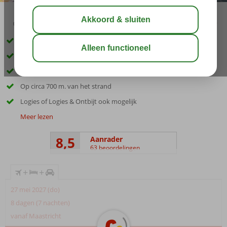
03:05
aug 31°
C
delen
bewaar
Inclusief huurauto
Kleinschalig hotel vlak bij Argassi
Gerund door een gastvrije familie
Op circa 700 m. van het strand
Logies of Logies & Ontbijt ook mogelijk
Meer lezen
8,5
Aanrader
63 beoordelingen
+
+
27 mei 2027 (do)
8 dagen (7 nachten)
vanaf Maastricht