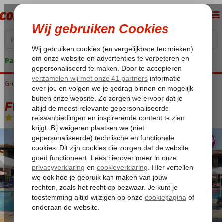
Pakketgarantie
Griekenland
Home
Zakynthos
Argassi
Fly & Go Krinas Hotel
Fly & Go Krinas Hotel
Logies
-
Aparthotel