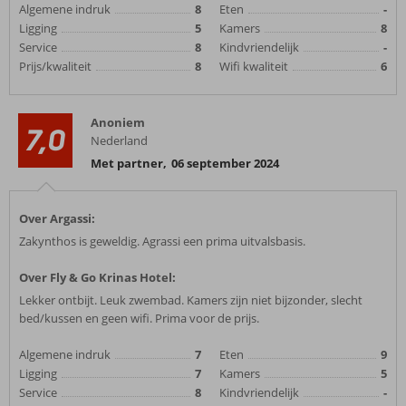
Algemene indruk
8
Eten
-
Ligging
5
Kamers
8
Service
8
Kindvriendelijk
-
Prijs/kwaliteit
8
Wifi kwaliteit
6
Anoniem
7,0
Nederland
Met partner
,
06 september 2024
Over Argassi:
Zakynthos is geweldig. Agrassi een prima uitvalsbasis.
Over Fly & Go Krinas Hotel:
Lekker ontbijt. Leuk zwembad. Kamers zijn niet bijzonder, slecht
bed/kussen en geen wifi. Prima voor de prijs.
Algemene indruk
7
Eten
9
Ligging
7
Kamers
5
Service
8
Kindvriendelijk
-