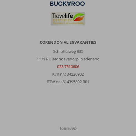
CORENDON VLIEGVAKANTIES
Schipholweg 335
1171 PL Badhoevedorp, Nederland
023 7510606
KvK nr.: 34220902
BTW nr.: 814395892 B01
TourWeb
©