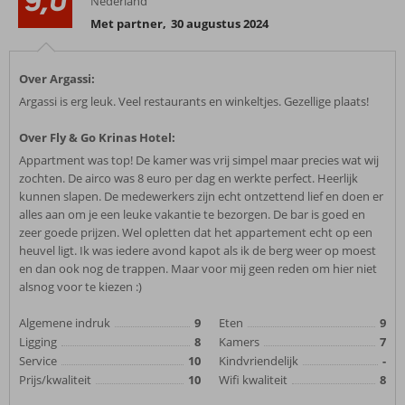
9,0
Nederland
Met partner
,
30 augustus 2024
Over Argassi:
Argassi is erg leuk. Veel restaurants en winkeltjes. Gezellige plaats!
Over Fly & Go Krinas Hotel:
Appartment was top! De kamer was vrij simpel maar precies wat wij
zochten. De airco was 8 euro per dag en werkte perfect. Heerlijk
kunnen slapen. De medewerkers zijn echt ontzettend lief en doen er
alles aan om je een leuke vakantie te bezorgen. De bar is goed en
zeer goede prijzen. Wel opletten dat het appartement echt op een
heuvel ligt. Ik was iedere avond kapot als ik de berg weer op moest
en dan ook nog de trappen. Maar voor mij geen reden om hier niet
alsnog voor te kiezen :)
Algemene indruk
9
Eten
9
Ligging
8
Kamers
7
Service
10
Kindvriendelijk
-
Prijs/kwaliteit
10
Wifi kwaliteit
8