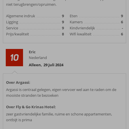
niet terugbrengen/opruimen.
Algemene indruk
9
Eten
9
Ligging
9
Kamers
6
Service
9
Kindvriendelijk
-
Prijs/kwaliteit
8
Wifi kwaliteit
6
Eric
10
Nederland
Alleen
,
29 juli 2024
Over Argassi:
Argassi is centraal gelegen, eigen vervoer wel aan te raden om de
mooiste stranden te bezoeken
Over Fly & Go Krinas Hotel:
zeer gastvriendelijke familie, ruime en schone appartementen,
ontbijt is prima