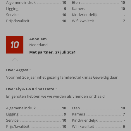
Algemene indruk
10
Eten
10
Ligging
9
Kamers
10
Service
10
Kindvriendelijk
-
Prijs/kwaliteit
10
Wifi kwaliteit
7
Anoniem
10
Nederland
Met partner
,
27 juli 2024
Over Argassi:
Voor het 2de jaar inhet gezellig familiehotel krinas Geweldig daar
Over Fly & Go Krinas Hotel:
En genoten hebben we we werden als vrienden onthaald
Algemene indruk
10
Eten
10
Ligging
9
Kamers
7
Service
10
Kindvriendelijk
-
Prijs/kwaliteit
10
Wifi kwaliteit
6