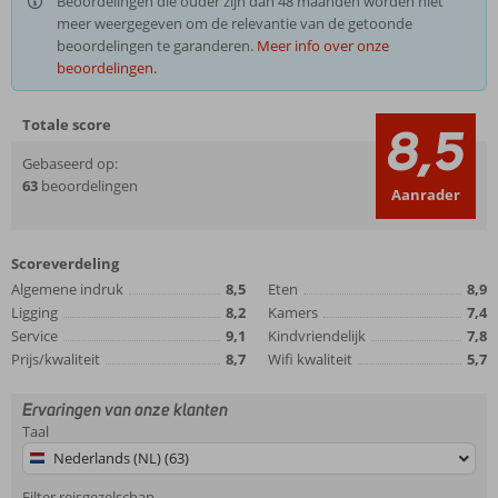
Beoordelingen die ouder zijn dan 48 maanden worden niet
meer weergegeven om de relevantie van de getoonde
beoordelingen te garanderen.
Meer info over onze
beoordelingen.
Totale score
8,5
Gebaseerd op:
63
beoordelingen
Aanrader
Scoreverdeling
Algemene indruk
8,5
Eten
8,9
Ligging
8,2
Kamers
7,4
Service
9,1
Kindvriendelijk
7,8
Prijs/kwaliteit
8,7
Wifi kwaliteit
5,7
Ervaringen van onze klanten
Taal
Nederlands (NL) (63)
Filter reisgezelschap