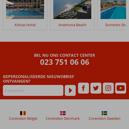
Krinas Hotel
Anemona Beach
Sorrento Stud
BEL NU ONS CONTACT CENTER
023 751 06 06
GEPERSONALISEERDE NIEUWSBRIEF
ONTVANGEN?
Corendon België
Corendon Denmark
Corendon Zweden