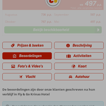
497
va
p.p.
*incl. alle verplichte kosten
Augustus
736
p.p.
September
587
p.p.
Oktober
767
p.p.
Mei
497
p.p.
Bekijk beschikbaarheid
Prijzen & boeken
Beschrijving
Beoordelingen
Activiteiten
Foto's & Video's
Kaart
Vlucht
Autohuur
De beoordelingen zijn door onze klanten geschreven na hun
verblijf in Fly & Go Krinas Hotel