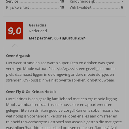
Service
10
Kindvriendelijk
-
Prijs/kwaliteit
10
Wifi kwaliteit
6
Gerardus
9,0
Nederland
Met partner
,
05 augustus 2024
Over Argassi:
Het weer, strand en zee waren super. Eten en drinken was goed
verzorgd. Mooie natuur. Plaatsje Argassi is een gezellig en mooie
plek, daarnaast liggen in de omgeving andere mooie dorpjes en
stranden. OV (bus) zijn we niet over te spreken, onbetrouwbaar.
Over Fly & Go Krinas Hotel:
Hotel Krinas is een gezellig familiehotel met een erg mooie ligging
Mooi zwembad centraal tussen knusse bar en appartementen
gelegen. Eten en drinken goed verzorgd! Kamer is sober maar alles
wat nodig is voorhanden. Personeel doet er alles aan om sfeer en
reinheid te waarborgen! Gestoord aan asociale gasten die met grote
wasknijper/handdoek een ligbed opeisen en flessen/kopjes/afval