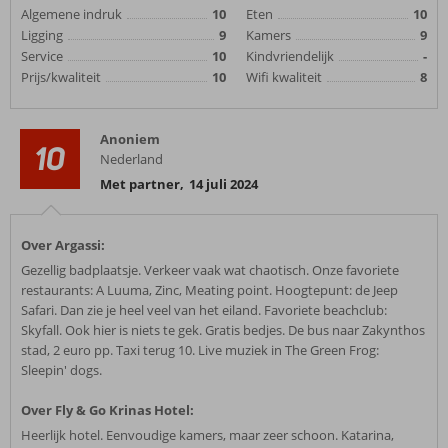
Algemene indruk
10
Eten
10
Ligging
9
Kamers
9
Service
10
Kindvriendelijk
-
Prijs/kwaliteit
10
Wifi kwaliteit
8
Anoniem
10
Nederland
Met partner
,
14 juli 2024
Over Argassi:
Gezellig badplaatsje. Verkeer vaak wat chaotisch. Onze favoriete
restaurants: A Luuma, Zinc, Meating point. Hoogtepunt: de Jeep
Safari. Dan zie je heel veel van het eiland. Favoriete beachclub:
Skyfall. Ook hier is niets te gek. Gratis bedjes. De bus naar Zakynthos
stad, 2 euro pp. Taxi terug 10. Live muziek in The Green Frog:
Sleepin' dogs.
Over Fly & Go Krinas Hotel:
Heerlijk hotel. Eenvoudige kamers, maar zeer schoon. Katarina,