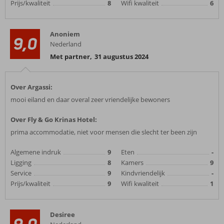
Prijs/kwaliteit
8
Wifi kwaliteit
6
Anoniem
9,0
Nederland
Met partner
,
31 augustus 2024
Over Argassi:
mooi eiland en daar overal zeer vriendelijke bewoners
Over Fly & Go Krinas Hotel:
prima accommodatie, niet voor mensen die slecht ter been zijn
Algemene indruk
9
Eten
-
Ligging
8
Kamers
9
Service
9
Kindvriendelijk
-
Prijs/kwaliteit
9
Wifi kwaliteit
1
Desiree