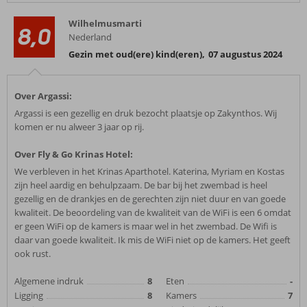
Wilhelmusmarti
8,0
Nederland
Gezin met oud(ere) kind(eren)
,
07 augustus 2024
Over Argassi:
Argassi is een gezellig en druk bezocht plaatsje op Zakynthos. Wij
komen er nu alweer 3 jaar op rij.
Over Fly & Go Krinas Hotel:
We verbleven in het Krinas Aparthotel. Katerina, Myriam en Kostas
zijn heel aardig en behulpzaam. De bar bij het zwembad is heel
gezellig en de drankjes en de gerechten zijn niet duur en van goede
kwaliteit. De beoordeling van de kwaliteit van de WiFi is een 6 omdat
er geen WiFi op de kamers is maar wel in het zwembad. De Wifi is
daar van goede kwaliteit. Ik mis de WiFi niet op de kamers. Het geeft
ook rust.
Algemene indruk
8
Eten
-
Ligging
8
Kamers
7