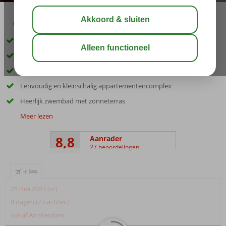
03:15
aug 32°
C
delen
bewaar
Op loopafstand Kambos en het strand
Rustig gelegen
Gastvrije familie
Eenvoudig en kleinschalig appartementencomplex
Heerlijk zwembad met zonneterras
Meer lezen
8,8
Aanrader
27 beoordelingen
+
21 mei 2027 (vr)
8 dagen (7 nachten)
vanaf Amsterdam