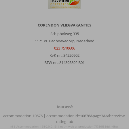
CORENDON VLIEGVAKANTIES
Schipholweg 335
1171 PL Badhoevedorp, Nederland
023 7510606
KvK nr.: 34220902
BTW nr.: 814395892 B01
TourWeb
©
accommodation-10676
| accommodationId=10676&pag=3&tab=review-
NetMatch
rating-tab
nl | Accommodation | 380.0.0.13 | netm-web-ui-production-7f756f55dd-n6hzs