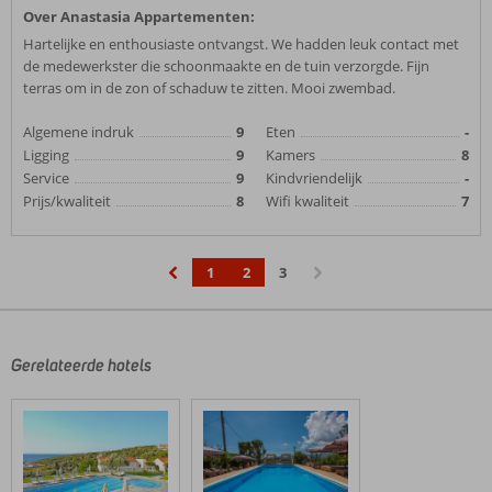
Over Anastasia Appartementen:
Hartelijke en enthousiaste ontvangst. We hadden leuk contact met
de medewerkster die schoonmaakte en de tuin verzorgde. Fijn
terras om in de zon of schaduw te zitten. Mooi zwembad.
Algemene indruk
9
Eten
-
Ligging
9
Kamers
8
Service
9
Kindvriendelijk
-
Prijs/kwaliteit
8
Wifi kwaliteit
7
1
2
3
‹
›
Gerelateerde hotels