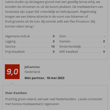
ruime studio op de begane grond met een gezellig terras erbij, we
konden de citroenen zo uit de boom plukken. De medewerkers van
Anastasia zijn super lief, vriendelijk en behulpzaam. Regelmatig
kregen we een kleine attentie in de vorm van bloemen of
fruit/groente uit de tuin. Bij vertrek zelfs een fles Prosecco. Wij
komen zeker terug !
Algemene indruk
9
Eten
-
Ligging
9
Kamers
8
Service
10
Kindvriendelijk
-
Prijs/kwaliteit
9
Wifi kwaliteit
9
Johannes
9,0
Nederland
Met partner
,
18 mei 2023
Over Kambos:
Prachtig groen eiland, wel wat veel Nederlanders . Leuke contacten
met horeca medewerkers/ eigenaren.