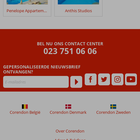
Penelope Appartementen
Anthis Studios
BEL NU ONS CONTACT CENTER
023 751 06 06
GEPERSONALISEERDE NIEUWSBRIEF
ONTVANGEN?
Corendon België
Corendon Denmark
Corendon Zweden
Over Corendon