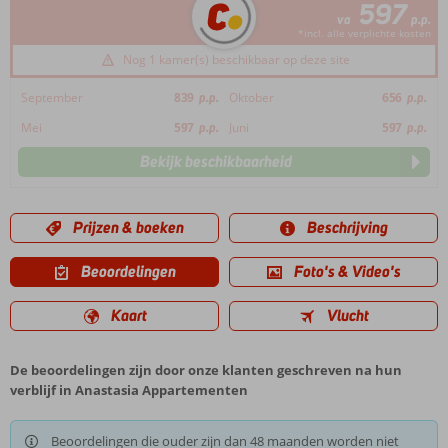
597
va
p.p.
*incl. alle verplichte kosten
Nog 1 kamer(s) beschikbaar op deze site
September
839
p.p.
Oktober
656
p.p.
Mei
597
p.p.
Juni
597
p.p.
Bekijk beschikbaarheid
Prijzen & boeken
Beschrijving
Beoordelingen
Foto's & Video's
Kaart
Vlucht
De beoordelingen zijn door onze klanten geschreven na hun
verblijf in Anastasia Appartementen
Beoordelingen die ouder zijn dan 48 maanden worden niet