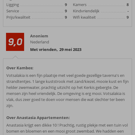
Ligging
9
Kamers
8
Service
9
Kindvriendelijk
-
Prijs/kwaliteit
9
Wifi kwaliteit
9
Anoniem
9,0
Nederland
Met vrienden
,
29 mei 2023
Over Kambos:
Votsalakia is een fijn plaatsje met veel goede gezellige taverna's en
strandtentjes. 1 lange kuststrook met zand/kiezel, mooie kust en fijn
helder zwemwater, prachtig uitzicht op het Kerkis gebergte. De
mensen zijn heel vriendelijk. De omgeving is erg mooi. Votsalakia is
vlak, dus zeer goed te doen voor mensen die wat slechter ter been
zijn.
Over Anastasia Appartementen:
Anastasia krijgt een dikke 10 ! Prachtig, rustig plekje met een tuin vol
bomen en bloemen en een mooi groot zwembad. We hadden een