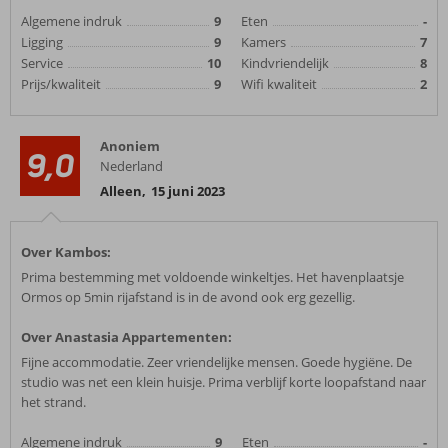
Algemene indruk
9
Eten
-
Ligging
9
Kamers
7
Service
10
Kindvriendelijk
8
Prijs/kwaliteit
9
Wifi kwaliteit
2
Anoniem
9,0
Nederland
Alleen
,
15 juni 2023
Over Kambos:
Prima bestemming met voldoende winkeltjes. Het havenplaatsje
Ormos op 5min rijafstand is in de avond ook erg gezellig.
Over Anastasia Appartementen:
Fijne accommodatie. Zeer vriendelijke mensen. Goede hygiëne. De
studio was net een klein huisje. Prima verblijf korte loopafstand naar
het strand.
Algemene indruk
9
Eten
-