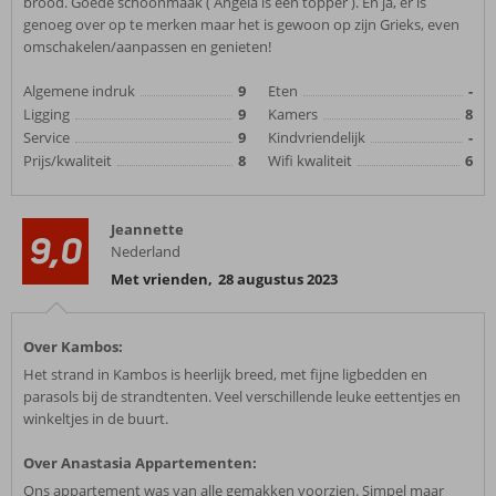
brood. Goede schoonmaak ( Angela is een topper ). En ja, er is
genoeg over op te merken maar het is gewoon op zijn Grieks, even
omschakelen/aanpassen en genieten!
Algemene indruk
9
Eten
-
Ligging
9
Kamers
8
Service
9
Kindvriendelijk
-
Prijs/kwaliteit
8
Wifi kwaliteit
6
Jeannette
9,0
Nederland
Met vrienden
,
28 augustus 2023
Over Kambos:
Het strand in Kambos is heerlijk breed, met fijne ligbedden en
parasols bij de strandtenten. Veel verschillende leuke eettentjes en
winkeltjes in de buurt.
Over Anastasia Appartementen:
Ons appartement was van alle gemakken voorzien. Simpel maar