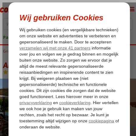
Pakketgarantie
Griekenland
Home
Samos
Kambos
Anastasia Appartementen
Anastasia Appartementen
Logies
-
Appartement