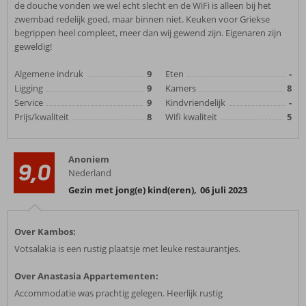
de douche vonden we wel echt slecht en de WiFi is alleen bij het
zwembad redelijk goed, maar binnen niet. Keuken voor Griekse
begrippen heel compleet, meer dan wij gewend zijn. Eigenaren zijn
geweldig!
Algemene indruk
9
Eten
-
Ligging
9
Kamers
8
Service
9
Kindvriendelijk
-
Prijs/kwaliteit
8
Wifi kwaliteit
5
Anoniem
9,0
Nederland
Gezin met jong(e) kind(eren)
,
06 juli 2023
Over Kambos:
Votsalakia is een rustig plaatsje met leuke restaurantjes.
Over Anastasia Appartementen:
Accommodatie was prachtig gelegen. Heerlijk rustig