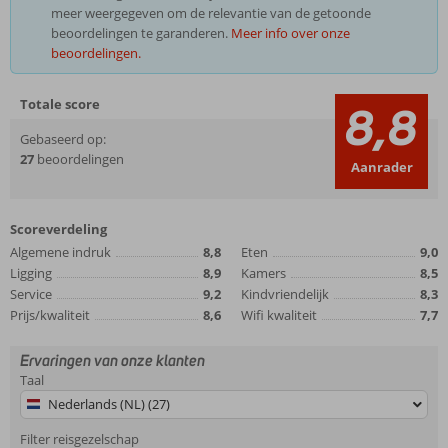
meer weergegeven om de relevantie van de getoonde
beoordelingen te garanderen.
Meer info over onze
beoordelingen.
Totale score
8,8
Gebaseerd op:
27
beoordelingen
Aanrader
Scoreverdeling
Algemene indruk
8,8
Eten
9,0
Ligging
8,9
Kamers
8,5
Service
9,2
Kindvriendelijk
8,3
Prijs/kwaliteit
8,6
Wifi kwaliteit
7,7
Ervaringen van onze klanten
Taal
Nederlands (NL) (27)
Filter reisgezelschap