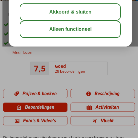
03:45
aug 32°
C
delen
bewaar
Verblijf op basis van Logies
3-sterren accommodatie
Dé manier om voordelig naar Rhodos te gaan
Meer lezen
7,5
Goed
28 beoordelingen
Prijzen & boeken
Beschrijving
Beoordelingen
Activiteiten
Foto's & Video's
Vlucht
De beoordelingen zijn door onze klanten geschreven na hun