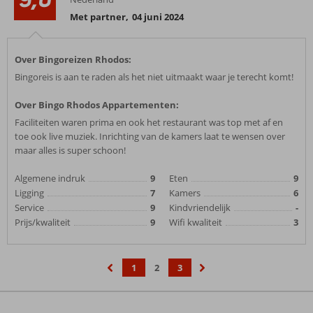
Met partner
,
04 juni 2024
Over Bingoreizen Rhodos:
Bingoreis is aan te raden als het niet uitmaakt waar je terecht komt!
Over Bingo Rhodos Appartementen:
Faciliteiten waren prima en ook het restaurant was top met af en
toe ook live muziek. Inrichting van de kamers laat te wensen over
maar alles is super schoon!
Algemene indruk
9
Eten
9
Ligging
7
Kamers
6
Service
9
Kindvriendelijk
-
Prijs/kwaliteit
9
Wifi kwaliteit
3
1
2
3
‹
›