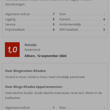
doorbrengen.
Algemene indruk
7
Eten
-
Ligging
8
Kamers
4
Service
5
Kindvriendelijk
-
Prijs/kwaliteit
6
Wifi kwaliteit
3
Natalja
1,0
Nederland
Alleen
,
12 september 2024
Over Bingoreizen Rhodos:
Strand is mooi. Hotel is mooi. Heel vrindelijk personeel.
Over Bingo Rhodos Appartementen:
Heel slechte studio. Oude slechte matrassen. Kran lect. Miren in de
badkamer.
Algemene indruk
1
Eten
-