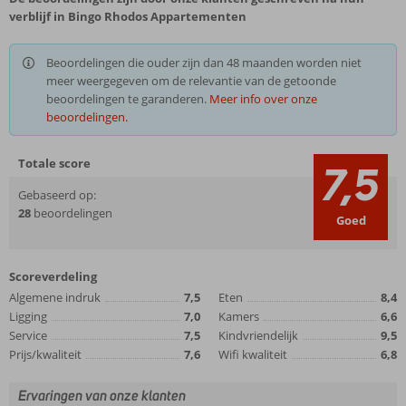
verblijf in Bingo Rhodos Appartementen
Beoordelingen die ouder zijn dan 48 maanden worden niet
meer weergegeven om de relevantie van de getoonde
beoordelingen te garanderen.
Meer info over onze
beoordelingen.
Totale score
7,5
Gebaseerd op:
28
beoordelingen
Goed
Scoreverdeling
Algemene indruk
7,5
Eten
8,4
Ligging
7,0
Kamers
6,6
Service
7,5
Kindvriendelijk
9,5
Prijs/kwaliteit
7,6
Wifi kwaliteit
6,8
Ervaringen van onze klanten