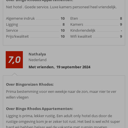
Net hotel . Goede service. Luxe kamers personeel heel vriendelijk.
Algemene indruk
10
Eten
8
Ligging
8
Kamers
9
Service
10
Kindvriendelijk
-
Prijs/kwaliteit
10
Wifi kwaliteit
9
Nathalya
7,0
Nederland
Met vrienden
,
19 september 2024
Over Bingoreizen Rhodos:
Prima bestemming voor een weekje naar de zon, maar nier te ver
willen vliegen
Over Bingo Rhodos Appartementen:
Ligging is prima, lekker rustig. Een adult only hotel dus door de
rustige omgeving kom je er zeker tot rust. Het bed is wel echt super
hard wij hebben helaas wel de vakantie met rugpijn moeten