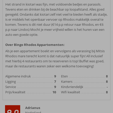
Het strand in kiotari was fijn, met voldoende bedjes en parasols.
Tevens eten en drinken bij de beachbar op loopafstand. Alles goed
geregeld. Ondanks dat kiotari zelf niet veel te bieden heeft als stadje,
is er middels het openbaar vervoer op Rhodos makkelijk overal te
komen. Tevens is dit niet duur (€14 p.p retour naar Rhodos, en €6
p.p naar Lindos) Mocht je meer vrijheid willen is het huren van een
auto een goede optie.
Over Bingo Rhodos Appartementen:
Als je een appartement boekt en vervolgens als verassing bij Mitsis
Rhodos mare terecht komt is dat natuurlijk super fijn! All inclusief
met hierbij 4 restaurants om te reserveren is top! Buffet was goed,
maar de restaurants waren zeker een welkome toevoeging!
Algemene indruk
9
Eten
8
Ligging
7
Kamers
8
Service
9
Kindvriendelijk
-
Prijs/kwaliteit
10
Wifi kwaliteit
8
Adrianus
9,0
Nederland