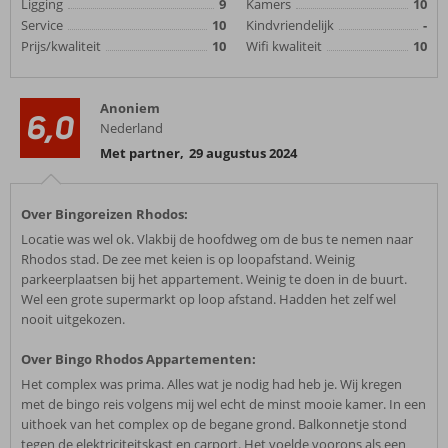
Ligging
9
Kamers
10
Service
10
Kindvriendelijk
-
Prijs/kwaliteit
10
Wifi kwaliteit
10
Anoniem
6,0
Nederland
Met partner
,
29 augustus 2024
Over Bingoreizen Rhodos:
Locatie was wel ok. Vlakbij de hoofdweg om de bus te nemen naar
Rhodos stad. De zee met keien is op loopafstand. Weinig
parkeerplaatsen bij het appartement. Weinig te doen in de buurt.
Wel een grote supermarkt op loop afstand. Hadden het zelf wel
nooit uitgekozen.
Over Bingo Rhodos Appartementen:
Het complex was prima. Alles wat je nodig had heb je. Wij kregen
met de bingo reis volgens mij wel echt de minst mooie kamer. In een
uithoek van het complex op de begane grond. Balkonnetje stond
tegen de elektriciteitskast en carport. Het voelde voorons als een