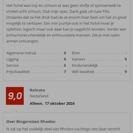
Het hotel was top en schoon er was geen stofje of spinnenweb te
vinden echt schoon. Ook mijn spec. Dank gaat uit naar Filis.
Ondanks dat ze het druk had de ze enorm haar best om het zo goed
mogelijk te verlopen. Een min puntje ook in het hotel moet je
opletten, logisch maar ook daar kan je opgelicht worden. Verder een
prima hotel vriendelijk en enthousiaste mensen. Die je met open
armen ontvangen.
Algemene indruk
9
Eten
-
Ligging
9
Kamers
9
Service
5
Kindvriendelijk
-
Prijs/kwaliteit
7
Wifi kwaliteit
9
Reinata
9,0
Nederland
Alleen
,
17 oktober 2024
Over Bingoreizen Rhodos:
Ik zat op het zuidelijk deel van Rhodos via bingo reis daar terecht