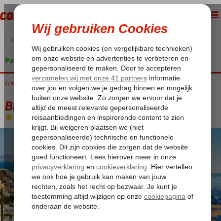
Pakketgarantie
Griekenland
Home
Rhodos
Bingoreizen Rhodos
Bingo Rhodos Appartementen
Bingo Rhodos Appartementen
Logies
-
Appartement