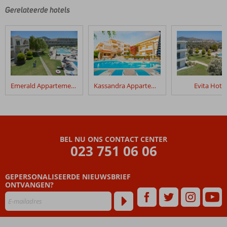
Gerelateerde hotels
Emerald Appartementen
Kassandra Appartementen
Evita Hotel
BEL NU ONS CONTACT CENTER
023 751 06 06
GEPERSONALISEERDE NIEUWSBRIEF
ONTVANGEN?