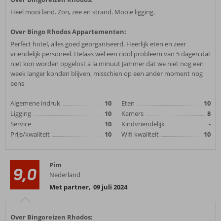
Heel mooi land. Zon, zee en strand. Mooie ligging.
Over Bingo Rhodos Appartementen:
Perfect hotel, alles goed georganiseerd. Heerlijk eten en zeer
vriendelijk personeel. Helaas wel een riool probleem van 5 dagen dat
niet kon worden opgelost a la minuut Jammer dat we niet nog een
week langer konden blijven, misschien op een ander moment nog
eens
Algemene indruk
10
Eten
10
Ligging
10
Kamers
8
Service
10
Kindvriendelijk
-
Prijs/kwaliteit
10
Wifi kwaliteit
10
Pim
9,0
Nederland
Met partner
,
09 juli 2024
Over Bingoreizen Rhodos: