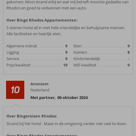
gekomen. Mooi strand erbij en wat mij betreft mooiste gedeelte van
Rhodos en goed te verkennen met een auto.
Over Bingo Rhodos Appartementen:
5 sterren hotel all in met hele vriendelijke en behulpzame mensen.
Alle faciliteiten en heerlijk eten.
Algemene indruk
9
Eten
9
Ligging
9
Kamers
8
Service
9
Kindvriendelijk
-
Prijs/kwaliteit
10
Wifi kwaliteit
9
Anoniem
10
Nederland
Met partner
,
06 oktober 2024
Over Bingoreizen Rhodos:
Strand bij het hotel . Maae in de omgeving verder niet veel te doen.
Over Bingo Rhodos Appartementen: