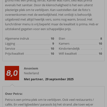
grond met een prettig terras. Kamer was ruim, bed was prima
evenals het sanitair. Door de kleinschaligheid is het een uiterst
plezierige plek om te verblijven. Kan vaststellen dat de foto's
overeenkomen met de werkelijkheid. Het ontbijt is behoorlijk
uitgebreid met altijd heerlijk vers, soms nog warm, brood. Het
lunch/diner menu is vrij beperkt maar de kwaliteit is prima. Heb er
uitstekend gegeten voor een schappelijke prijs.
Algemene indruk
10
Eten
8
Ligging
9
Kamers
10
Service
10
Kindvriendelijk
-
Prijs/kwaliteit
10
Wifi kwaliteit
10
Anoniem
8,0
Nederland
Met partner
,
29 september 2025
Over Petra:
Petra is een prima plek om te verblijven. Ook veel restaurants /
cafés. En veel ligbedden/ parasols bij het strand ,die toen wij er