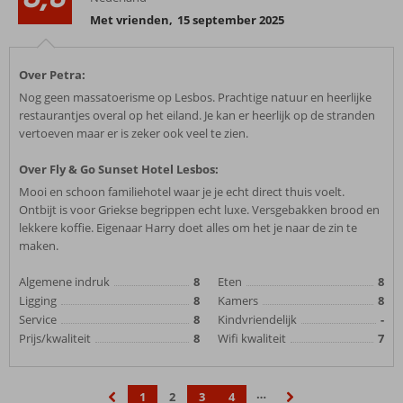
Met vrienden
,
15 september 2025
Over Petra:
Nog geen massatoerisme op Lesbos. Prachtige natuur en heerlijke
restaurantjes overal op het eiland. Je kan er heerlijk op de stranden
vertoeven maar er is zeker ook veel te zien.
Over Fly & Go Sunset Hotel Lesbos:
Mooi en schoon familiehotel waar je je echt direct thuis voelt.
Ontbijt is voor Griekse begrippen echt luxe. Versgebakken brood en
lekkere koffie. Eigenaar Harry doet alles om het je naar de zin te
maken.
Algemene indruk
8
Eten
8
Ligging
8
Kamers
8
Service
8
Kindvriendelijk
-
Prijs/kwaliteit
8
Wifi kwaliteit
7
…
1
2
3
4