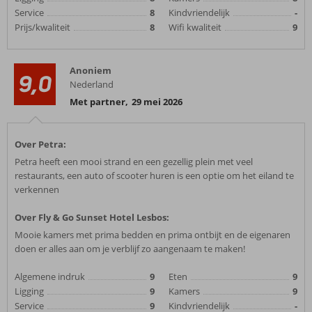
Service
8
Kindvriendelijk
-
Prijs/kwaliteit
8
Wifi kwaliteit
9
Anoniem
9,0
Nederland
Met partner
,
29 mei 2026
Over Petra:
Petra heeft een mooi strand en een gezellig plein met veel
restaurants, een auto of scooter huren is een optie om het eiland te
verkennen
Over Fly & Go Sunset Hotel Lesbos:
Mooie kamers met prima bedden en prima ontbijt en de eigenaren
doen er alles aan om je verblijf zo aangenaam te maken!
Algemene indruk
9
Eten
9
Ligging
9
Kamers
9
Service
9
Kindvriendelijk
-