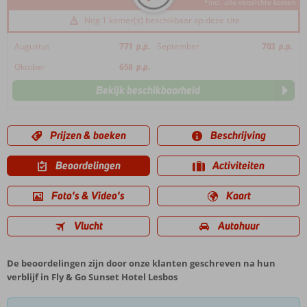
*incl. alle verplichte kosten
Nog 1 kamer(s) beschikbaar op deze site
Augustus
771
p.p.
September
703
p.p.
Oktober
658
p.p.
Bekijk beschikbaarheid
Prijzen & boeken
Beschrijving
Beoordelingen
Activiteiten
Foto's & Video's
Kaart
Vlucht
Autohuur
De beoordelingen zijn door onze klanten geschreven na hun
verblijf in Fly & Go Sunset Hotel Lesbos