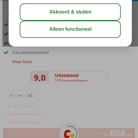
03:15
aug 30°
C
delen
bewaar
Inclusief huurauto
Gastvrij familiecomplex
Rustig gelegen in het plaatsje Petra
À-la-carterestaurant
Meer lezen
9,0
Uitstekend
155 beoordelingen
+
+
02 okt 2026 (vr)
8 dagen (7 nachten)
vanaf Amsterdam
658
va
p.p.