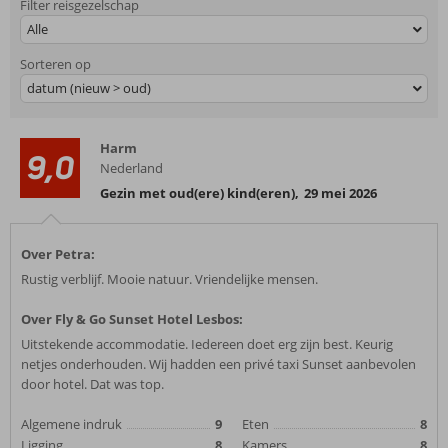
Filter reisgezelschap
Alle
Sorteren op
datum (nieuw > oud)
Harm
9,0
Nederland
Gezin met oud(ere) kind(eren)
,
29 mei 2026
Over Petra:
Rustig verblijf. Mooie natuur. Vriendelijke mensen.
Over Fly & Go Sunset Hotel Lesbos:
Uitstekende accommodatie. Iedereen doet erg zijn best. Keurig
netjes onderhouden. Wij hadden een privé taxi Sunset aanbevolen
door hotel. Dat was top.
Algemene indruk
9
Eten
8
Ligging
8
Kamers
8