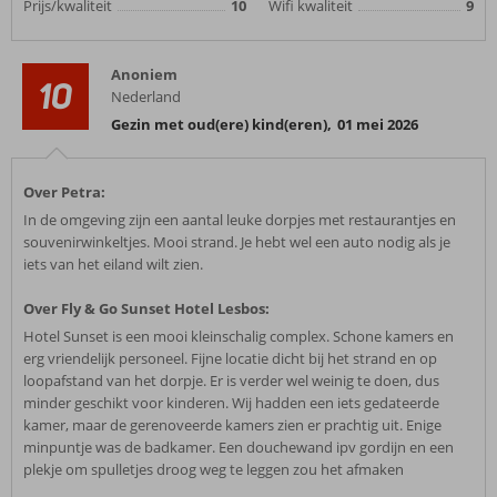
Prijs/kwaliteit
10
Wifi kwaliteit
9
Anoniem
10
Nederland
Gezin met oud(ere) kind(eren)
,
01 mei 2026
Over Petra:
In de omgeving zijn een aantal leuke dorpjes met restaurantjes en
souvenirwinkeltjes. Mooi strand. Je hebt wel een auto nodig als je
iets van het eiland wilt zien.
Over Fly & Go Sunset Hotel Lesbos:
Hotel Sunset is een mooi kleinschalig complex. Schone kamers en
erg vriendelijk personeel. Fijne locatie dicht bij het strand en op
loopafstand van het dorpje. Er is verder wel weinig te doen, dus
minder geschikt voor kinderen. Wij hadden een iets gedateerde
kamer, maar de gerenoveerde kamers zien er prachtig uit. Enige
minpuntje was de badkamer. Een douchewand ipv gordijn en een
plekje om spulletjes droog weg te leggen zou het afmaken