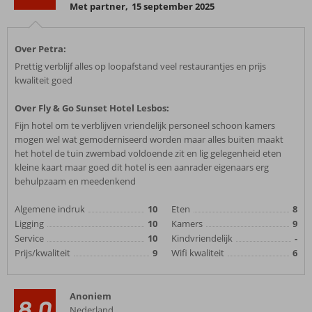
Met partner
,
15 september 2025
Over Petra:
Prettig verblijf alles op loopafstand veel restaurantjes en prijs
kwaliteit goed
Over Fly & Go Sunset Hotel Lesbos:
Fijn hotel om te verblijven vriendelijk personeel schoon kamers
mogen wel wat gemoderniseerd worden maar alles buiten maakt
het hotel de tuin zwembad voldoende zit en lig gelegenheid eten
kleine kaart maar goed dit hotel is een aanrader eigenaars erg
behulpzaam en meedenkend
Algemene indruk
10
Eten
8
Ligging
10
Kamers
9
Service
10
Kindvriendelijk
-
Prijs/kwaliteit
9
Wifi kwaliteit
6
Anoniem
8,0
Nederland