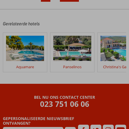
‹
›
Gerelateerde hotels
Aquamare
Panselinos
Christina's Ga
BEL NU ONS CONTACT CENTER
023 751 06 06
GEPERSONALISEERDE NIEUWSBRIEF
ONTVANGEN?