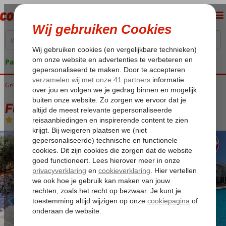
Pakketgarantie
Griekenland
Home
Lesbos
Petra
Fly & Go Sunset Hotel Lesbos
Fly & Go Sunset Hotel Lesbos
Logies
-
Hotel