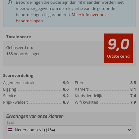
Beoordelingen die ouder zijn dan 48 maanden worden niet
meer weergegeven om de relevantie van de getoonde
beoordelingen te garanderen.
Meer info over onze
beoordelingen.
Totale score
9,0
Gebaseerd op:
155
beoordelingen
Uitstekend
Scoreverdeling
Algemene indruk
9,0
Eten
8,5
Ligging
8,6
Kamers
8,1
Service
9,2
Kindvriendelijk
7,4
Prijs/kwaliteit
8,8
Wifi kwaliteit
7,9
Ervaringen van onze klanten
Taal
Nederlands (NL) (154)