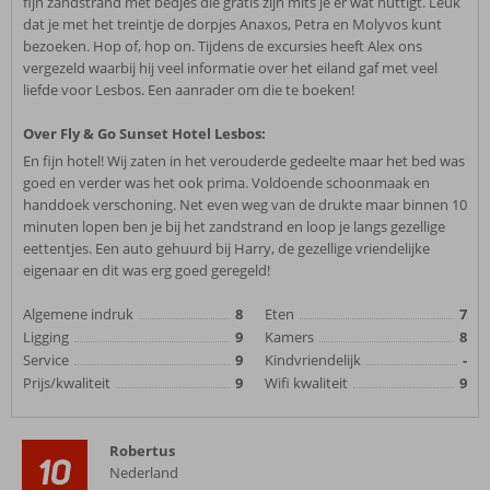
fijn zandstrand met bedjes die gratis zijn mits je er wat nuttigt. Leuk
dat je met het treintje de dorpjes Anaxos, Petra en Molyvos kunt
bezoeken. Hop of, hop on. Tijdens de excursies heeft Alex ons
vergezeld waarbij hij veel informatie over het eiland gaf met veel
liefde voor Lesbos. Een aanrader om die te boeken!
Over Fly & Go Sunset Hotel Lesbos:
En fijn hotel! Wij zaten in het verouderde gedeelte maar het bed was
goed en verder was het ook prima. Voldoende schoonmaak en
handdoek verschoning. Net even weg van de drukte maar binnen 10
minuten lopen ben je bij het zandstrand en loop je langs gezellige
eettentjes. Een auto gehuurd bij Harry, de gezellige vriendelijke
eigenaar en dit was erg goed geregeld!
Algemene indruk
8
Eten
7
Ligging
9
Kamers
8
Service
9
Kindvriendelijk
-
Prijs/kwaliteit
9
Wifi kwaliteit
9
Robertus
10
Nederland