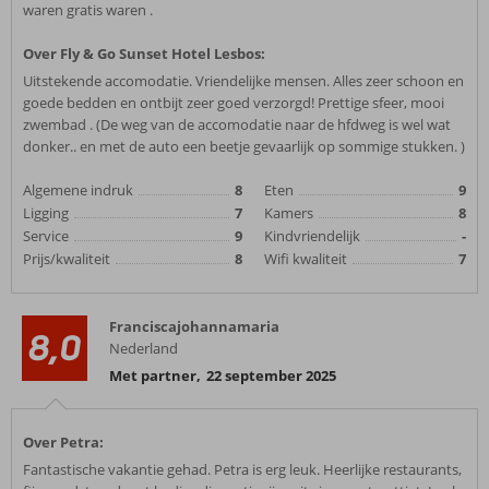
waren gratis waren .
Over Fly & Go Sunset Hotel Lesbos:
Uitstekende accomodatie. Vriendelijke mensen. Alles zeer schoon en
goede bedden en ontbijt zeer goed verzorgd! Prettige sfeer, mooi
zwembad . (De weg van de accomodatie naar de hfdweg is wel wat
donker.. en met de auto een beetje gevaarlijk op sommige stukken. )
Algemene indruk
8
Eten
9
Ligging
7
Kamers
8
Service
9
Kindvriendelijk
-
Prijs/kwaliteit
8
Wifi kwaliteit
7
Franciscajohannamaria
8,0
Nederland
Met partner
,
22 september 2025
Over Petra:
Fantastische vakantie gehad. Petra is erg leuk. Heerlijke restaurants,