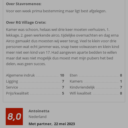
Over Stavromenos:
Voor een week prima bestemming maar ligt best afgelegen.
Over RG Village Crete:
Kamer was schoon, helaas wel drie keer moeten verhuizen, 1.
lekkage, 2. geen werkende airco, tijdelijke overnachten en dag erna
Airco gemaakt dus moesten wij weer terug. Veel te klein voor drie
personen wat echt jammer was, snap twee volwassen en klein kind
meer niet een kind van 17. Had aangeven aparte bedden te willen
maar dat was niet mogelijk dus moest met mijn pubers het bed
delen, was geen succes.
Algemene indruk
10
Eten
8
Ligging
7
Kamers
1
Service
7
Kindvriendelijk
7
Prijs/kwaliteit
5
Wifi kwaliteit
8
Antoinetta
8,0
Nederland
Met partner
,
22 mei 2023