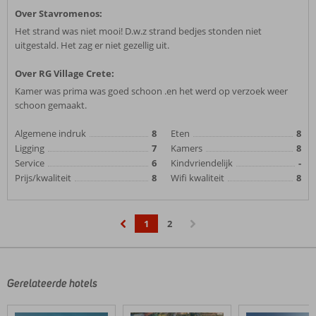
Over Stavromenos:
Het strand was niet mooi! D.w.z strand bedjes stonden niet
uitgestald. Het zag er niet gezellig uit.
Over RG Village Crete:
Kamer was prima was goed schoon .en het werd op verzoek weer
schoon gemaakt.
Algemene indruk
8
Eten
8
Ligging
7
Kamers
8
Service
6
Kindvriendelijk
-
Prijs/kwaliteit
8
Wifi kwaliteit
8
1
2
‹
›
Gerelateerde hotels