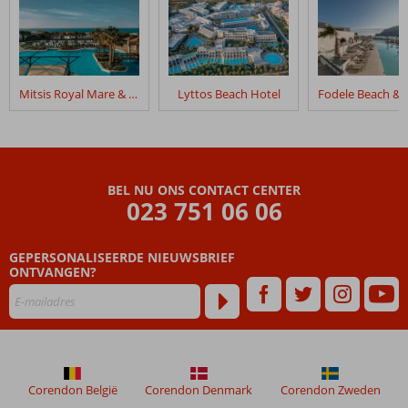
Mitsis Royal Mare & Thalasso Resort
Lyttos Beach Hotel
BEL NU ONS CONTACT CENTER
023 751 06 06
GEPERSONALISEERDE NIEUWSBRIEF
ONTVANGEN?
Corendon België
Corendon Denmark
Corendon Zweden