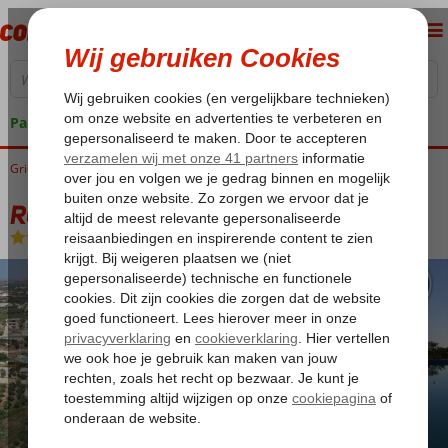
Pakketgarantie
Griekenland
Home
Kreta
Stavromenos
RG Village Crete
RG Village Crete
All Inclusive
-
Hotel