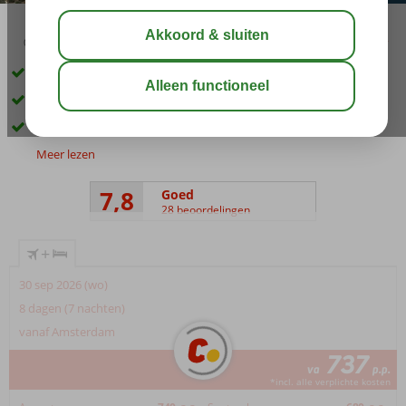
03:30
aug 29°
C
delen
bewaar
Privégedeelte op het strand
Bijzonder All-Suite Boutique concept
Luxe 2-kamersuites
Meer lezen
7,8
Goed
28 beoordelingen
+
30 sep 2026 (wo)
8 dagen (7 nachten)
vanaf Amsterdam
737
va
p.p.
*incl. alle verplichte kosten