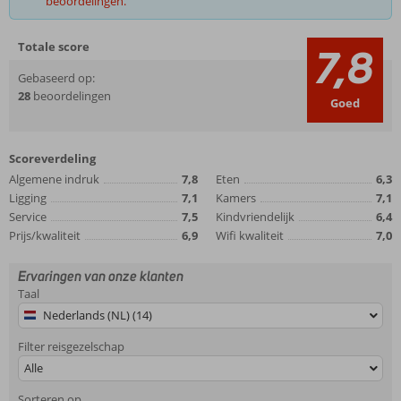
beoordelingen.
Totale score
7,8
Gebaseerd op:
28
beoordelingen
Goed
Scoreverdeling
Algemene indruk
7,8
Eten
6,3
Ligging
7,1
Kamers
7,1
Service
7,5
Kindvriendelijk
6,4
Prijs/kwaliteit
6,9
Wifi kwaliteit
7,0
Ervaringen van onze klanten
Taal
Nederlands (NL) (14)
Filter reisgezelschap
Alle
Sorteren op