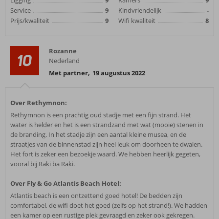
Ligging
9
Kamers
9
Service
9
Kindvriendelijk
-
Prijs/kwaliteit
9
Wifi kwaliteit
8
Rozanne
10
Nederland
Met partner
,
19 augustus 2022
Over Rethymnon:
Rethymnon is een prachtig oud stadje met een fijn strand. Het
water is helder en het is een strandzand met wat (mooie) stenen in
de branding. In het stadje zijn een aantal kleine musea, en de
straatjes van de binnenstad zijn heel leuk om doorheen te dwalen.
Het fort is zeker een bezoekje waard. We hebben heerlijk gegeten,
vooral bij Raki ba Raki.
Over Fly & Go Atlantis Beach Hotel:
Atlantis beach is een ontzettend goed hotel! De bedden zijn
comfortabel, de wifi doet het goed (zelfs op het strand!). We hadden
een kamer op een rustige plek gevraagd en zeker ook gekregen.