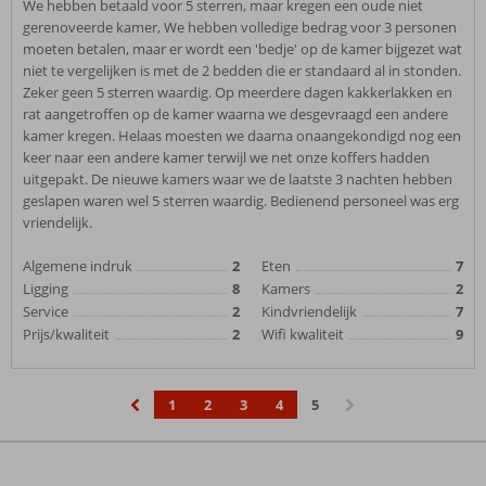
We hebben betaald voor 5 sterren, maar kregen een oude niet
gerenoveerde kamer, We hebben volledige bedrag voor 3 personen
moeten betalen, maar er wordt een 'bedje' op de kamer bijgezet wat
niet te vergelijken is met de 2 bedden die er standaard al in stonden.
Zeker geen 5 sterren waardig. Op meerdere dagen kakkerlakken en
rat aangetroffen op de kamer waarna we desgevraagd een andere
kamer kregen. Helaas moesten we daarna onaangekondigd nog een
keer naar een andere kamer terwijl we net onze koffers hadden
uitgepakt. De nieuwe kamers waar we de laatste 3 nachten hebben
geslapen waren wel 5 sterren waardig. Bedienend personeel was erg
vriendelijk.
Algemene indruk
2
Eten
7
Ligging
8
Kamers
2
Service
2
Kindvriendelijk
7
Prijs/kwaliteit
2
Wifi kwaliteit
9
1
2
3
4
5
‹
›