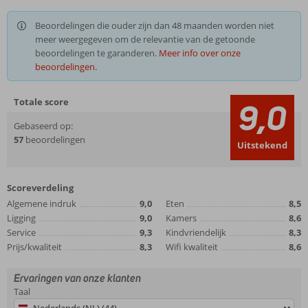
Beoordelingen die ouder zijn dan 48 maanden worden niet
meer weergegeven om de relevantie van de getoonde
beoordelingen te garanderen.
Meer info over onze
beoordelingen.
Totale score
9,0
Gebaseerd op:
57
beoordelingen
Uitstekend
Scoreverdeling
Algemene indruk
9,0
Eten
8,5
Ligging
9,0
Kamers
8,6
Service
9,3
Kindvriendelijk
8,3
Prijs/kwaliteit
8,3
Wifi kwaliteit
8,6
Ervaringen van onze klanten
Taal