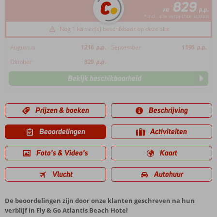
829
va
p.p.
*incl. alle verplichte kosten
Nog 1 kamer(s) beschikbaar op deze site
Augustus
1216
p.p.
September
1195
p.p.
Oktober
829
p.p.
Bekijk beschikbaarheid
Prijzen & boeken
Beschrijving
Beoordelingen
Activiteiten
Foto's & Video's
Kaart
Vlucht
Autohuur
De beoordelingen zijn door onze klanten geschreven na hun
verblijf in Fly & Go Atlantis Beach Hotel