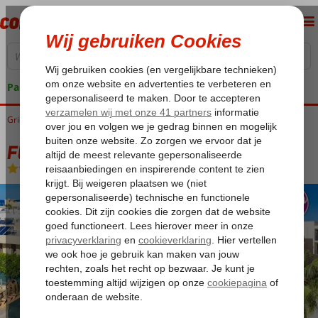
Pakketgarantie
Griekenland
Home
Kreta
Rethymnon
Fly & Go Atlantis Beach Hotel
Fly & Go Atlantis Beach Hotel
Logies en ontbijt
-
Hotel