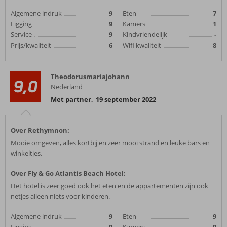
Algemene indruk
9
Eten
7
Ligging
9
Kamers
1
Service
9
Kindvriendelijk
-
Prijs/kwaliteit
6
Wifi kwaliteit
8
Theodorusmariajohann
9,0
Nederland
Met partner
,
19 september 2022
Over Rethymnon:
Mooie omgeven, alles kortbij en zeer mooi strand en leuke bars en
winkeltjes.
Over Fly & Go Atlantis Beach Hotel:
Het hotel is zeer goed ook het eten en de appartementen zijn ook
netjes alleen niets voor kinderen.
Algemene indruk
9
Eten
9