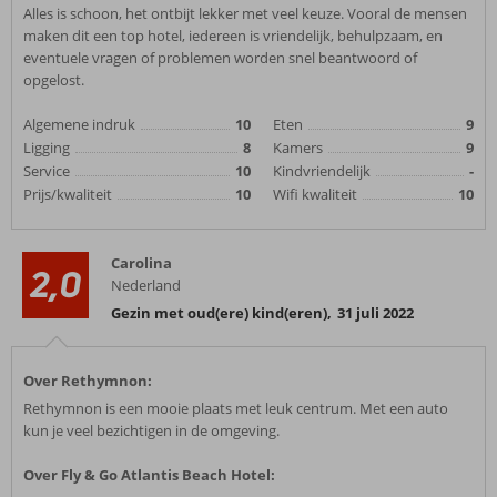
Alles is schoon, het ontbijt lekker met veel keuze. Vooral de mensen
maken dit een top hotel, iedereen is vriendelijk, behulpzaam, en
eventuele vragen of problemen worden snel beantwoord of
opgelost.
Algemene indruk
10
Eten
9
Ligging
8
Kamers
9
Service
10
Kindvriendelijk
-
Prijs/kwaliteit
10
Wifi kwaliteit
10
Carolina
2,0
Nederland
Gezin met oud(ere) kind(eren)
,
31 juli 2022
Over Rethymnon:
Rethymnon is een mooie plaats met leuk centrum. Met een auto
kun je veel bezichtigen in de omgeving.
Over Fly & Go Atlantis Beach Hotel: