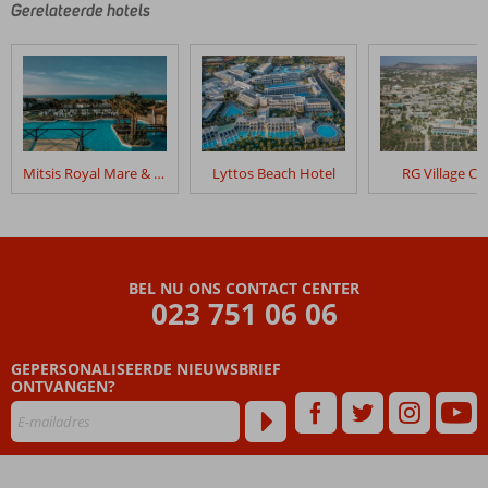
Gerelateerde hotels
Mitsis Royal Mare & Thalasso Resort
Lyttos Beach Hotel
RG Village Cr
BEL NU ONS CONTACT CENTER
023 751 06 06
GEPERSONALISEERDE NIEUWSBRIEF
ONTVANGEN?