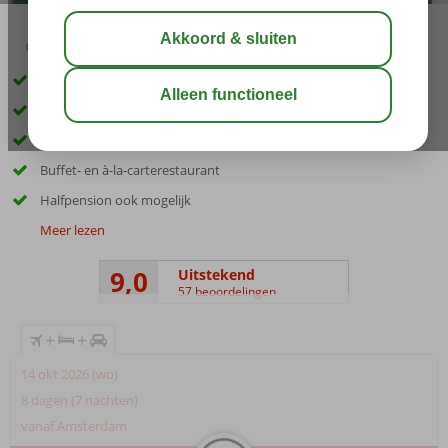
03:30
aug 29°
C
delen
bewaar
Inclusief huurauto
5-sterrenhotel in Rethymnon
Slechts 20 m van het strand
Buffet- en à-la-carterestaurant
Halfpension ook mogelijk
Meer lezen
9,0
Uitstekend
57 beoordelingen
+
+
14 okt 2026 (wo)
8 dagen (7 nachten)
vanaf Amsterdam