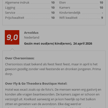
Algemene indruk
10
Eten
10
Ligging
10
Kamers
10
Service
10
Kindvriendelijk
-
Prijs/kwaliteit
10
Wifi kwaliteit
9
Arnoldus
9,0
Nederland
Gezin met oud(ere) kind(eren)
,
24 april 2026
Over Chersonissos:
Chersonisos staat bekend als feest feest feest, maar in april is het
gewoon gezellig zonder veel feestende en dronken jongeren. Prima
dorp.
Over Fly & Go Theodora Boutique Hotel:
Hotel was exact zoals op de foto’s. De mensen waren erg gastvrij en
konden alle vragen beantwoorden. De kamers zagen er schoon en
verzorgd uit. Koelkast aanwezig en je kon heerlijk op het balkon
zitten en genieten van de avondzon. Elke dag werd er