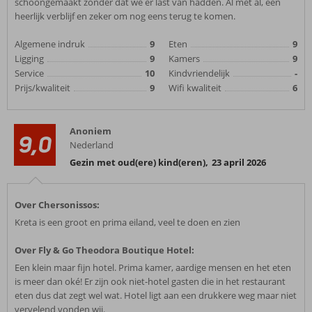
schoongemaakt zonder dat we er last van hadden. Al met al, een
heerlijk verblijf en zeker om nog eens terug te komen.
Algemene indruk
9
Eten
9
Ligging
9
Kamers
9
Service
10
Kindvriendelijk
-
Prijs/kwaliteit
9
Wifi kwaliteit
6
Anoniem
9,0
Nederland
Gezin met oud(ere) kind(eren)
,
23 april 2026
Over Chersonissos:
Kreta is een groot en prima eiland, veel te doen en zien
Over Fly & Go Theodora Boutique Hotel:
Een klein maar fijn hotel. Prima kamer, aardige mensen en het eten
is meer dan oké! Er zijn ook niet-hotel gasten die in het restaurant
eten dus dat zegt wel wat. Hotel ligt aan een drukkere weg maar niet
vervelend vonden wij.