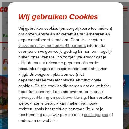
Pakketgarantie
Griekenland
Home
Kreta
Chersonissos
Fly & Go Theodora Boutique Hotel
Fly & Go Theodora Boutique Hotel
Logies en ontbijt
-
Hotel