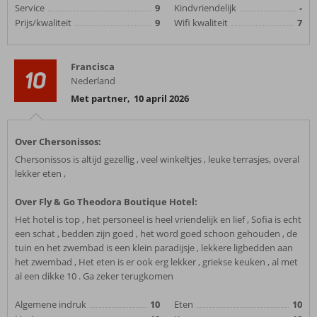
Service
9
Kindvriendelijk
-
Prijs/kwaliteit
9
Wifi kwaliteit
7
Francisca
10
Nederland
Met partner
,
10 april 2026
Over Chersonissos:
Chersonissos is altijd gezellig , veel winkeltjes , leuke terrasjes, overal
lekker eten ,
Over Fly & Go Theodora Boutique Hotel:
Het hotel is top , het personeel is heel vriendelijk en lief , Sofia is echt
een schat , bedden zijn goed , het word goed schoon gehouden , de
tuin en het zwembad is een klein paradijsje , lekkere ligbedden aan
het zwembad , Het eten is er ook erg lekker , griekse keuken , al met
al een dikke 10 . Ga zeker terugkomen
Algemene indruk
10
Eten
10