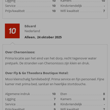
Ligging
10
Kamers
10
Service
10
Kindvriendelijk
-
Prijs/kwaliteit
10
Wifi kwaliteit
7
Eduard
10
Nederland
Alleen
,
24 oktober 2025
Over Chersonissos:
Prima locatie aan het eind van het dorp, recht tegenover water
pretpark. De stranden van Chersonissos zijn klein en druk.
Over Fly & Go Theodora Boutique Hotel:
Mooi kleinschalig familiebedrijf. Prima service en fijn personeel. Fijne
kamer met prima bed, sanitair en heerlijke stortdouche.
Algemene indruk
10
Eten
8
Ligging
7
Kamers
8
Service
8
Kindvriendelijk
-
Prijs/kwaliteit
9
Wifi kwaliteit
7