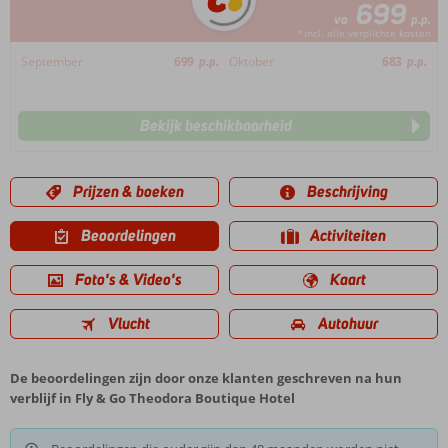
699
va
p.p.
*incl. alle verplichte kosten
September
699
p.p.
Oktober
683
p.p.
Bekijk beschikbaarheid
Prijzen & boeken
Beschrijving
Beoordelingen
Activiteiten
Foto's & Video's
Kaart
Vlucht
Autohuur
De beoordelingen zijn door onze klanten geschreven na hun
verblijf in Fly & Go Theodora Boutique Hotel