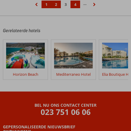
…
1
2
3
4
‹
›
Gerelateerde hotels
Horizon Beach
Mediterraneo Hotel
BEL NU ONS CONTACT CENTER
023 751 06 06
GEPERSONALISEERDE NIEUWSBRIEF