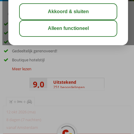
03:30
aug 29°
C
delen
bewaar
Inclusief huurauto
Op ca. 250 meter van Star Beach Waterpark
Centrum Chersonissos op loopafstand
Gedeeltelijk gerenoveerd!
Boutique hotelstijl
Meer lezen
9,0
Uitstekend
251 beoordelingen
+
+
12 okt 2026 (ma)
8 dagen (7 nachten)
vanaf Amsterdam