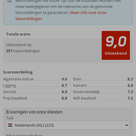
Beoordelingen die ouder zijn dan 48 maanden worden niet
meer weergegeven om de relevantie van de getoonde
beoordelingen te garanderen.
Meer info over onze
beoordelingen.
Totale score
9,0
Gebaseerd op:
251
beoordelingen
Uitstekend
Scoreverdeling
Algemene indruk
9,0
Eten
8,3
Ligging
8,7
Kamers
8,8
Service
8,9
Kindvriendelijk
7,3
Prijs/kwaliteit
8,8
Wifi kwaliteit
7,2
Ervaringen van onze klanten
Taal
Nederlands (NL) (223)
Filter reisgezelschap