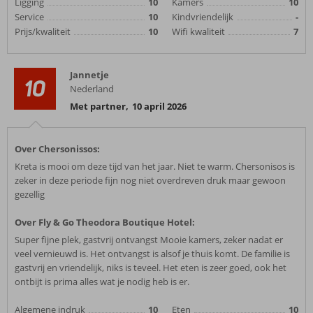
Ligging
10
Kamers
10
Service
10
Kindvriendelijk
-
Prijs/kwaliteit
10
Wifi kwaliteit
7
Jannetje
10
Nederland
Met partner
,
10 april 2026
Over Chersonissos:
Kreta is mooi om deze tijd van het jaar. Niet te warm. Chersonisos is
zeker in deze periode fijn nog niet overdreven druk maar gewoon
gezellig
Over Fly & Go Theodora Boutique Hotel:
Super fijne plek, gastvrij ontvangst Mooie kamers, zeker nadat er
veel vernieuwd is. Het ontvangst is alsof je thuis komt. De familie is
gastvrij en vriendelijk, niks is teveel. Het eten is zeer goed, ook het
ontbijt is prima alles wat je nodig heb is er.
Algemene indruk
10
Eten
10