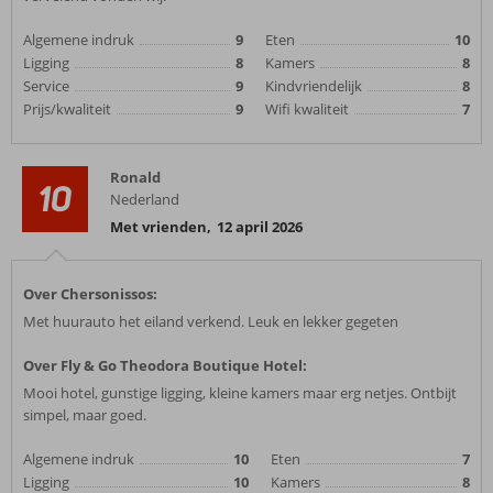
Algemene indruk
9
Eten
10
Ligging
8
Kamers
8
Service
9
Kindvriendelijk
8
Prijs/kwaliteit
9
Wifi kwaliteit
7
Ronald
10
Nederland
Met vrienden
,
12 april 2026
Over Chersonissos:
Met huurauto het eiland verkend. Leuk en lekker gegeten
Over Fly & Go Theodora Boutique Hotel:
Mooi hotel, gunstige ligging, kleine kamers maar erg netjes. Ontbijt
simpel, maar goed.
Algemene indruk
10
Eten
7
Ligging
10
Kamers
8